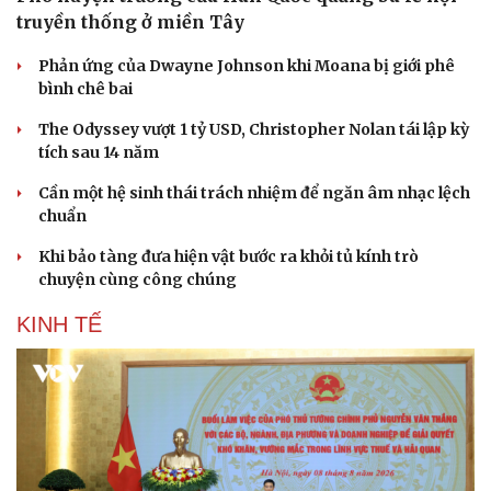
truyền thống ở miền Tây
Phản ứng của Dwayne Johnson khi Moana bị giới phê
bình chê bai
The Odyssey vượt 1 tỷ USD, Christopher Nolan tái lập kỳ
tích sau 14 năm
Sức khỏe
Đời sống
Cần một hệ sinh thái trách nhiệm để ngăn âm nhạc lệch
Dinh dưỡng - món ngon
Nhà đẹp
chuẩn
Cây thuốc
Blog
Sản phụ khoa
Tình yêu - Gia đình
Khi bảo tàng đưa hiện vật bước ra khỏi tủ kính trò
Nhi khoa
chuyện cùng công chúng
Nam khoa
Làm đẹp - giảm cân
KINH TẾ
Phòng mạch online
Ăn sạch sống khỏe