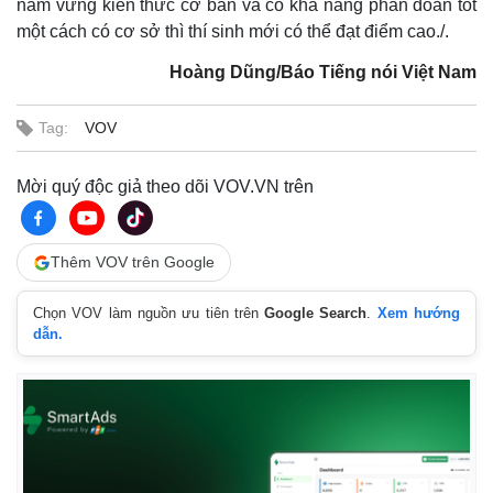
nắm vững kiến thức cơ bản và có khả năng phán đoán tốt
Giá cà phê
một cách có cơ sở thì thí sinh mới có thể đạt điểm cao./.
Hoàng Dũng/Báo Tiếng nói Việt Nam
Tag:
VOV
Mời quý độc giả theo dõi VOV.VN trên
Thêm VOV trên Google
Chọn VOV làm nguồn ưu tiên trên
Google Search
.
Xem hướng
dẫn.