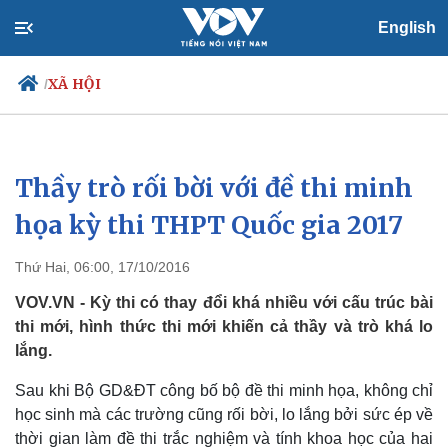
English
XÃ HỘI
/
Thầy trò rối bời với đề thi minh
Chính trị
Xã hội
Đảng
Tin 24h
họa kỳ thi THPT Quốc gia 2017
Tổ chức nhân sự
Dự báo thời tiết
Quốc hội
Giáo dục
Thứ Hai, 06:00, 17/10/2016
Nhận diện sự thật
Dấu ấn VOV
Việc làm
VOV.VN - Kỳ thi có thay đổi khá nhiều với cấu trúc bài
Biển đảo
thi mới, hình thức thi mới khiến cả thầy và trò khá lo
lắng.
Sau khi Bộ GD&ĐT công bố bộ đề thi minh họa, không chỉ
học sinh mà các trường cũng rối bời, lo lắng bởi sức ép về
thời gian làm đề thi trắc nghiệm và tính khoa học của hai