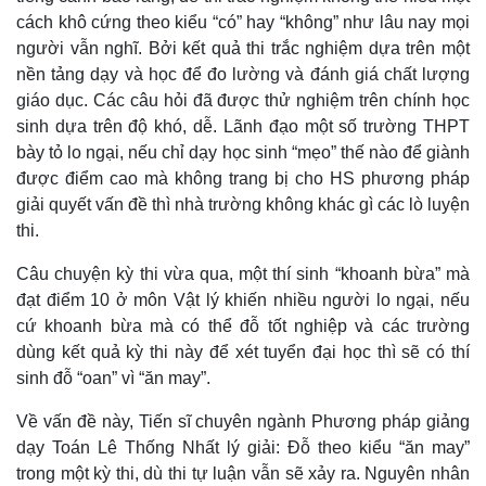
cách khô cứng theo kiểu “có” hay “không” như lâu nay mọi
người vẫn nghĩ. Bởi kết quả thi trắc nghiệm dựa trên một
nền tảng dạy và học để đo lường và đánh giá chất lượng
giáo dục. Các câu hỏi đã được thử nghiệm trên chính học
sinh dựa trên độ khó, dễ. Lãnh đạo một số trường THPT
bày tỏ lo ngại, nếu chỉ dạy học sinh “mẹo” thế nào để giành
được điểm cao mà không trang bị cho HS phương pháp
giải quyết vấn đề thì nhà trường không khác gì các lò luyện
thi.
Câu chuyện kỳ thi vừa qua, một thí sinh “khoanh bừa” mà
đạt điểm 10 ở môn Vật lý khiến nhiều người lo ngại, nếu
cứ khoanh bừa mà có thể đỗ tốt nghiệp và các trường
dùng kết quả kỳ thi này để xét tuyển đại học thì sẽ có thí
sinh đỗ “oan” vì “ăn may”.
Về vấn đề này, Tiến sĩ chuyên ngành Phương pháp giảng
dạy Toán Lê Thống Nhất lý giải: Đỗ theo kiểu “ăn may”
trong một kỳ thi, dù thi tự luận vẫn sẽ xảy ra. Nguyên nhân