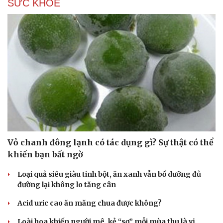
SỨC KHỎE
Vỏ chanh đông lạnh có tác dụng gì? Sự thật có thể
khiến bạn bất ngờ
Loại quả siêu giàu tinh bột, ăn xanh vẫn bổ dưỡng đủ
đường lại không lo tăng cân
Acid uric cao ăn măng chua được không?
Loài hoa khiến người mê, kẻ “sợ” mỗi mùa thu là vị