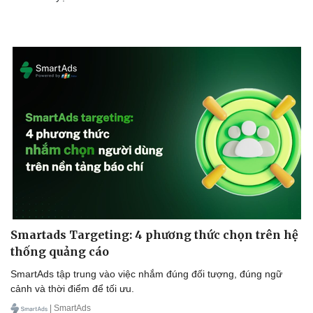
Doanh nghiệp
Công nghệ
Thông tin doanh nghiệp
Sành điệu
Doanh nghiệp 24h
Tin Công nghệ
Doanh nhân
Trải nghiệm
Vì cộng đồng
Chuyển đổi số
Smartads Targeting: 4 phương thức chọn trên hệ
thống quảng cáo
SmartAds tập trung vào việc nhắm đúng đối tượng, đúng ngữ
cảnh và thời điểm để tối ưu.
| SmartAds