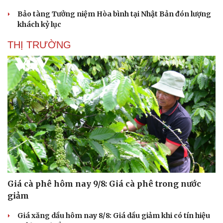
Bảo tàng Tưởng niệm Hòa bình tại Nhật Bản đón lượng
khách kỷ lục
THỊ TRƯỜNG
Văn hóa
Giải trí
Sân khấu - Điện ảnh
Nghệ sĩ
Văn học
Thời trang
Âm nhạc
Sao Việt
Giá cà phê hôm nay 9/8: Giá cà phê trong nước
Di sản
giảm
Giá xăng dầu hôm nay 8/8: Giá dầu giảm khi có tín hiệu