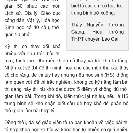
biệt là các em có học lực
gian 50 phút; các môn
trung bình trở xuống.
Lịch sử, Địa lý, Giáo dục
công dân, Vật lý, Hóa học,
Thầy Nguyễn Trường
Sinh học có 40 câu, thời
Giang, Hiệu trưởng
gian 50 phút.
THPT chuyên Lào Cai
Kỳ thi có thay đổi khá
nhiều với cấu trúc bài thi
mới, hình thức thi mới khiến cả thầy và trò khá lo lắng.
Nhận xét về 14 đề thi minh họa cho các môn thi, các thầy
cô cho rằng, đề thi tuy hay nhưng nếu học sinh (HS) không
làm quen với đề thi trắc nghiệm, không có kỹ năng làm bài
thi dạng này thì rất khó đạt được 5 điểm vì không đủ thời
gian làm bài. Trong khi đó, kiến thức lại nhiều, nếu là HS
trung bình sẽ khó nhận biết câu dễ hay khó để phân bổ
thời gian làm bài hợp lý.
Đồng thời, đa số giáo viên tỏ ra băn khoăn về việc bài thi
tổ hợp khoa học xã hội và khoa học tự nhiên có quá nhiều