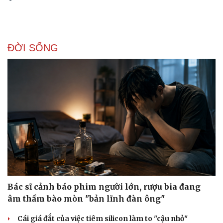
ĐỜI SỐNG
Bác sĩ cảnh báo phim người lớn, rượu bia đang
âm thầm bào mòn "bản lĩnh đàn ông"
Cái giá đắt của việc tiêm silicon làm to "cậu nhỏ"