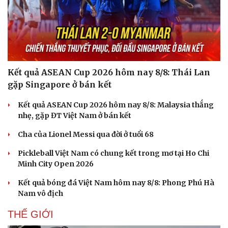
Kết quả ASEAN Cup 2026 hôm nay 8/8: Thái Lan
gặp Singapore ở bán kết
Kết quả ASEAN Cup 2026 hôm nay 8/8: Malaysia thắng
nhẹ, gặp ĐT Việt Nam ở bán kết
Cha của Lionel Messi qua đời ở tuổi 68
Pickleball Việt Nam có chung kết trong mơ tại Ho Chi
Minh City Open 2026
Du lịch
Podcast
Kết quả bóng đá Việt Nam hôm nay 8/8: Phong Phú Hà
Nam vô địch
Tư vấn
Câu chuyện thời sự
Săn Tour
Đọc truyện đêm khuya
THẾ GIỚI
check-in
Cửa sổ tình yêu
Kể chuyện cho bé