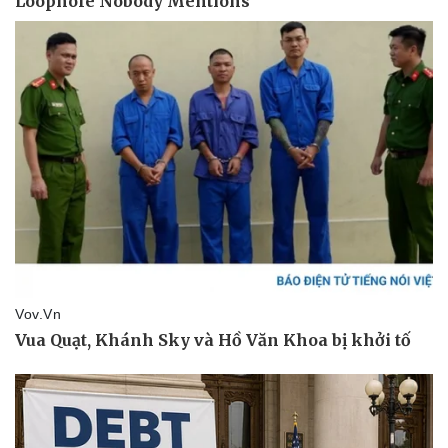
Thể thao
Ô tô - Xe máy
Bóng đá
Ô tô
Lịch thi đấu bóng đá
Xe máy
Thế giới thể thao
Tư vấn
eSports
Hậu trường