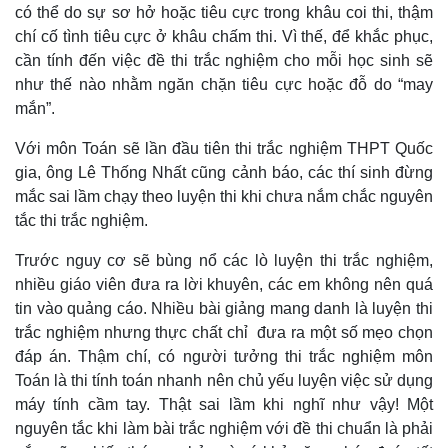
có thể do sự sơ hở hoặc tiêu cực trong khâu coi thi, thậm
chí cố tình tiêu cực ở khâu chấm thi. Vì thế, để khắc phục,
cần tính đến việc đề thi trắc nghiệm cho mỗi học sinh sẽ
như thế nào nhằm ngăn chặn tiêu cực hoặc đỗ do “may
mắn”.
Với môn Toán sẽ lần đầu tiên thi trắc nghiệm THPT Quốc
gia, ông Lê Thống Nhất cũng cảnh báo, các thí sinh đừng
mắc sai lầm chạy theo luyện thi khi chưa nắm chắc nguyên
tắc thi trắc nghiệm.
Trước nguy cơ sẽ bùng nổ các lò luyện thi trắc nghiệm,
nhiều giáo viên đưa ra lời khuyên, các em không nên quá
tin vào quảng cáo. Nhiều bài giảng mang danh là luyện thi
trắc nghiệm nhưng thực chất chỉ đưa ra một số mẹo chọn
Kinh tế
Thị trường
đáp án. Thậm chí, có người tưởng thi trắc nghiệm môn
Bất động sản
Giá vàng
Toán là thi tính toán nhanh nên chủ yếu luyện việc sử dụng
Khởi nghiệp
Tiêu dùng
máy tính cầm tay. Thật sai lầm khi nghĩ như vậy! Một
Tỷ giá
nguyên tắc khi làm bài trắc nghiệm với đề thi chuẩn là phải
Chứng khoán