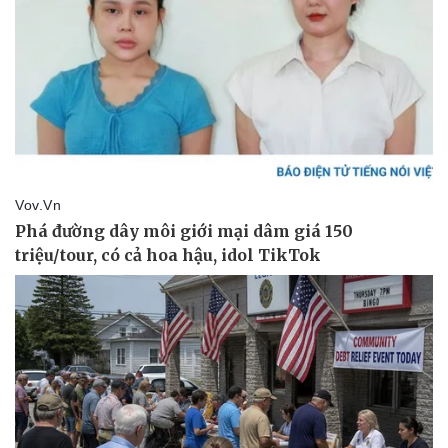
Vụ án
Vũ khí
Tin nóng
Việt Nam
Tư vấn luật
Phân tích