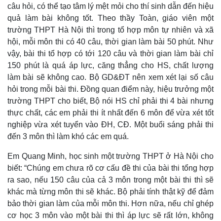
câu hỏi, có thể tạo tâm lý mệt mỏi cho thí sinh dẫn đến hiệu
quả làm bài không tốt. Theo thầy Toàn, giáo viên một
trường THPT Hà Nội thì trong tổ hợp môn tự nhiên và xã
hội, mỗi môn thi có 40 câu, thời gian làm bài 50 phút. Như
vậy, bài thi tổ hợp có tới 120 câu và thời gian làm bài chỉ
150 phút là quá áp lực, căng thẳng cho HS, chất lượng
làm bài sẽ không cao. Bộ GD&ĐT nên xem xét lại số câu
hỏi trong mỗi bài thi. Đồng quan điểm này, hiệu trưởng một
trường THPT cho biết, Bộ nói HS chỉ phải thi 4 bài nhưng
thực chất, các em phải thi ít nhất đến 6 môn để vừa xét tốt
nghiệp vừa xét tuyển vào ĐH, CĐ. Một buổi sáng phải thi
đến 3 môn thì làm khó các em quá.
Thế giới
Multimedia
Quan sát
Video
Em Quang Minh, học sinh một trường THPT ở Hà Nội cho
Cuộc sống đó đây
Ảnh
biết: “Chúng em chưa rõ cơ cấu đề thi của bài thi tổng hợp
Hồ sơ
E-Magazine
ra sao, nếu 150 câu của cả 3 môn trong một bài thi thì sẽ
Infographic
khác mà từng môn thi sẽ khác. Bộ phải tính thật kỹ để đảm
bảo thời gian làm của mỗi môn thi. Hơn nữa, nếu chỉ ghép
cơ học 3 môn vào một bài thi thì áp lực sẽ rất lớn, không