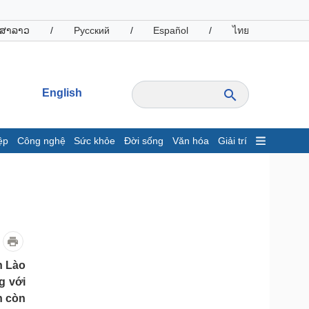
ສາລາວ
/
Русский
/
Español
/
ไทย
English
ệp
Công nghệ
Sức khỏe
Đời sống
Văn hóa
Giải trí
inh tế
Thị trường
ất động sản
Giá vàng
hởi nghiệp
Tiêu dùng
Tỷ giá
Chứng khoán
Giá cà phê
h Lào
g với
oanh nghiệp
Công nghệ
h còn
hông tin doanh nghiệp
Sành điệu