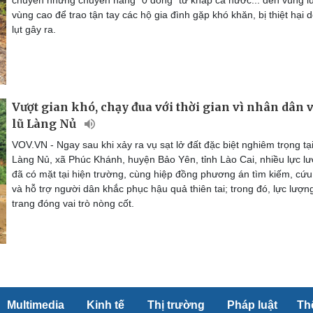
chuyển những chuyến hàng “0 đồng” từ khắp cả nước... đến vùng lũ
vùng cao để trao tận tay các hộ gia đình gặp khó khăn, bị thiệt hại 
lụt gây ra.
Vượt gian khó, chạy đua với thời gian vì nhân dân 
lũ Làng Nủ
VOV.VN - Ngay sau khi xảy ra vụ sạt lở đất đặc biệt nghiêm trọng tạ
Làng Nủ, xã Phúc Khánh, huyện Bảo Yên, tỉnh Lào Cai, nhiều lực l
đã có mặt tại hiện trường, cùng hiệp đồng phương án tìm kiếm, cứ
và hỗ trợ người dân khắc phục hậu quả thiên tai; trong đó, lực lượn
trang đóng vai trò nòng cốt.
Multimedia
Kinh tế
Thị trường
Pháp luật
Th