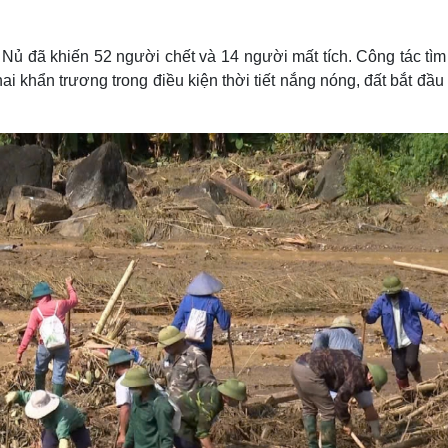
Lịch thi đấu bóng đá
Xe máy
Thế giới thể thao
Tư vấn
eSports
V
ng Nủ đã khiến 52 người chết và 14 người mất tích. Công tác tì
Hậu trường
hai khẩn trương trong điều kiện thời tiết nắng nóng, đất bắt đầ
Văn hóa
Giải trí
D
Sân khấu - Điện ảnh
Nghệ sĩ
Văn học
Thời trang
Âm nhạc
Sao Việt
c
Di sản