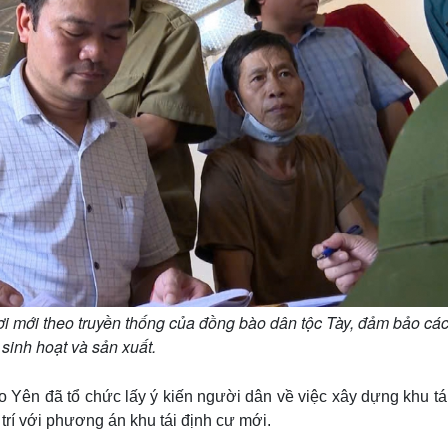
ơi mới theo truyền thống của đồng bào dân tộc Tày, đảm bảo các
 sinh hoạt và sản xuất.
n đã tổ chức lấy ý kiến người dân về việc xây dựng khu tái 
rí với phương án khu tái định cư mới.