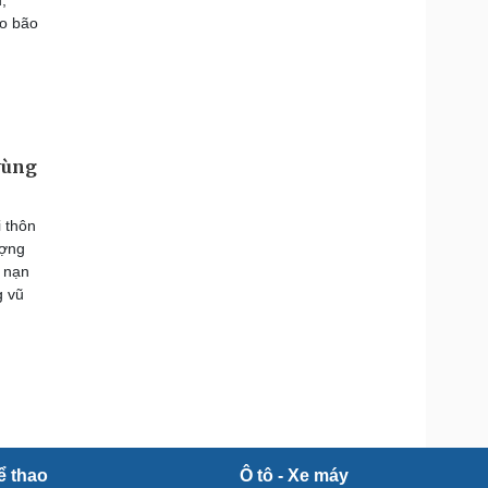
,
do bão
vùng
i thôn
ượng
u nạn
g vũ
ể thao
Ô tô - Xe máy