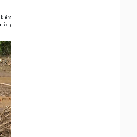
Doanh nghiệp 24h
Tin Công nghệ
Doanh nhân
Trải nghiệm
ì cộng đồng
Chuyển đổi số
m kiếm
u cứng
u lịch
Podcast
Tư vấn
Câu chuyện thời sự
Săn Tour
Đọc truyện đêm khuya
heck-in
Cửa sổ tình yêu
Kể chuyện cho bé
Hạt giống tâm hồn