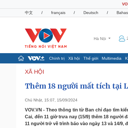
VO
中文
/
français
/
Deutsch
/
Bahas
Hà Nội
Chính trị
Xã hội
Thế giới
Multimedia
K
Chính trị
Xã hội
XÃ HỘI
Đảng
Tin 24h
Thêm 18 người mất tích tại
Tổ chức nhân sự
Dự báo thời tiết
Quốc hội
Giáo dục
Nhận diện sự thật
Dấu ấn VOV
Chủ Nhật, 15:07, 15/09/2024
Việc làm
Biển đảo
VOV.VN - Theo thông tin từ Ban chỉ đạo tìm ki
Cai, đến 11 giờ trưa nay (15/9) thêm 18 người 
Pháp luật
Quân sự - Quốc phòng
11 người trở về trình báo vào ngày 13 và 14/9,
Vụ án
Vũ khí