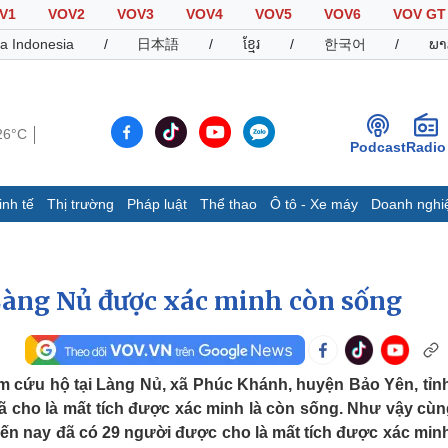
V1
VOV2
VOV3
VOV4
VOV5
VOV6
VOV GT
a Indonesia
/
日本語
/
ខ្មែរ
/
한국어
/
ພາ
26°C
Podcast
Radio
inh tế
Thị trường
Pháp luật
Thể thao
Ô tô - Xe máy
Doanh nghi
Thế giới
Multimedia
K
Quan sát
Video
B
 Làng Nủ được xác minh còn sống
Cuộc sống đó đây
Ảnh
K
Hồ sơ
E-Magazine
Infographic
ếm cứu hộ tại Làng Nủ, xã Phúc Khánh, huyện Bảo Yên, tỉn
đã cho là mất tích được xác minh là còn sống. Như vậy cùn
Thể thao
Ô tô - Xe máy
D
 đến nay đã có 29 người được cho là mất tích được xác min
Bóng đá
Ô tô
T