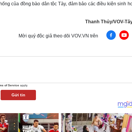
thống của đồng bào dân tộc Tày, đảm bảo các điều kiện sinh h
Thanh Thủy/VOV-Tâ
Mời quý độc giả theo dõi VOV.VN trên
ms of Service
apply.
Gửi tin