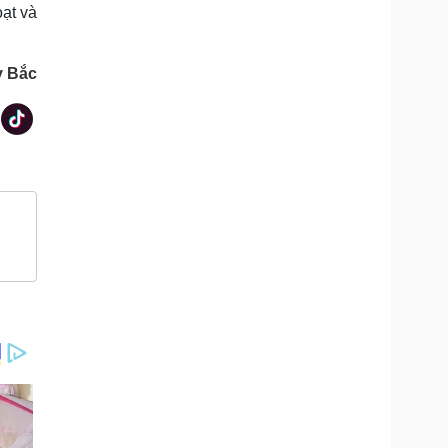
oạt và
y Bắc