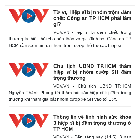
Từ vụ Hiệp sĩ bị nhóm trộm đâm
chết: Công an TP HCM phải làm
gì?
VOV.VN -Hiệp sĩ bị đâm chết, trọng
thương là thiệt thòi cho bản thân và gia đình họ. Công an TP
HCM cần sớm tìm ra nhóm trộm cướp, hỗ trợ các hiệp sĩ.
Chủ tịch UBND TP.HCM thăm
hiệp sĩ bị nhóm cướp SH đâm
trọng thương
VOV.VN - Chủ tịch UBND TP.HCM
Thế giới
Multimedia
Nguyễn Thành Phong tới thăm hỏi các hiệp sĩ bị đâm trọng
Quan sát
Video
thương khi tham gia bắt nhóm cướp xe SH vào tối 13/5.
Cuộc sống đó đây
Ảnh
Hồ sơ
E-Magazine
Infographic
Thông tin về tình hình sức khỏe
3 hiệp sĩ bị đâm trọng thương ở
TP HCM
VOV.VN - Đến sáng nay (14/5), 3 nạn