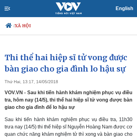
English
XÃ HỘI
/
Thi thể hai hiệp sĩ tử vong được
Chính trị
Xã hội
Đảng
Tin 24h
bàn giao cho gia đình lo hậu sự
Tổ chức nhân sự
Dự báo thời tiết
Quốc hội
Giáo dục
Thứ Hai, 13:17, 14/05/2018
Nhận diện sự thật
Dấu ấn VOV
Việc làm
VOV.VN - Sau khi tiến hành khám nghiệm phục vụ điều
Biển đảo
tra, hôm nay (14/5), thi thể hai hiệp sĩ tử vong được bàn
giao cho gia đình để lo hậu sự
Sau khi tiến hành khám nghiệm phục vụ điều tra, 11h30
trưa nay (14/5) thi thể hiệp sĩ Nguyễn Hoàng Nam được cơ
quan chức năng khám nghiệm tử thì xong và bàn giao cho