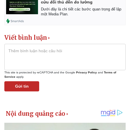
cứu đối thủ đến đo lường
Dưới đây là chi tiết các bước quan trọng để lập
một Media Plan.
Viết bình luận
This site is protected by reCAPTCHA and the Google
Privacy Policy
and
Terms of
Service
apply.
Gửi tin
Kinh tế
Thị trường
Bất động sản
Giá vàng
Khởi nghiệp
Tiêu dùng
Tỷ giá
Chứng khoán
Giá cà phê