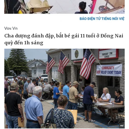
Pháp luật
Quân sự - Quốc phòng
Vụ án
Vũ khí
Tin nóng
Việt Nam