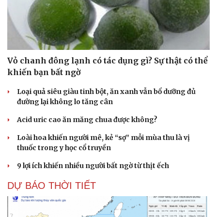
Vỏ chanh đông lạnh có tác dụng gì? Sự thật có thể
khiến bạn bất ngờ
Loại quả siêu giàu tinh bột, ăn xanh vẫn bổ dưỡng đủ
đường lại không lo tăng cân
Acid uric cao ăn măng chua được không?
Loài hoa khiến người mê, kẻ “sợ” mỗi mùa thu là vị
thuốc trong y học cổ truyền
9 lợi ích khiến nhiều người bất ngờ từ thịt ếch
DỰ BÁO THỜI TIẾT