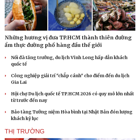
Sức khỏe
Đời sống
Dinh dưỡng - món ngon
Nhà đẹp
Cây thuốc
Blog
Những hương vị đưa TP.HCM thành thiên đường
Sản phụ khoa
Tình yêu - Gia đình
ẩm thực đường phố hàng đầu thế giới
Nhi khoa
Nam khoa
Nối đà tăng trưởng, du lịch Vĩnh Long hấp dẫn khách
Làm đẹp - giảm cân
quốc tế
Phòng mạch online
Công nghiệp giải trí "chắp cánh" cho điểm đến du lịch
Ăn sạch sống khỏe
Gia Lai
Hội chợ Du lịch quốc tế TP.HCM 2026 có quy mô lớn nhất
từ trước đến nay
Bảo tàng Tưởng niệm Hòa bình tại Nhật Bản đón lượng
khách kỷ lục
THỊ TRƯỜNG