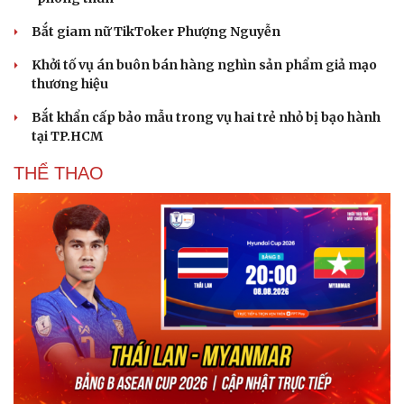
Bắt giam nữ TikToker Phượng Nguyễn
Khởi tố vụ án buôn bán hàng nghìn sản phẩm giả mạo
thương hiệu
Bắt khẩn cấp bảo mẫu trong vụ hai trẻ nhỏ bị bạo hành
tại TP.HCM
THỂ THAO
Văn hóa
Giải trí
Sân khấu - Điện ảnh
Nghệ sĩ
Văn học
Thời trang
Âm nhạc
Sao Việt
Di sản