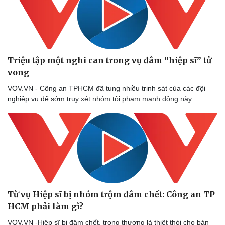
Triệu tập một nghi can trong vụ đâm “hiệp sĩ” tử
vong
VOV.VN - Công an TPHCM đã tung nhiều trinh sát của các đội
nghiệp vụ để sớm truy xét nhóm tội phạm manh động này.
Từ vụ Hiệp sĩ bị nhóm trộm đâm chết: Công an TP
Thể thao
Ô tô - Xe máy
HCM phải làm gì?
Bóng đá
Ô tô
VOV.VN -Hiệp sĩ bị đâm chết, trọng thương là thiệt thòi cho bản