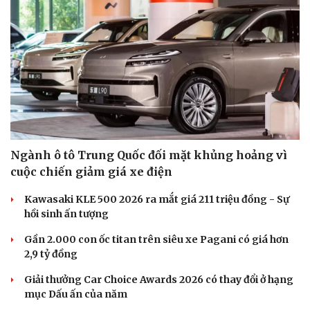
Ngành ô tô Trung Quốc đối mặt khủng hoảng vì
Du lịch
Podcast
cuộc chiến giảm giá xe điện
Tư vấn
Câu chuyện thời sự
Kawasaki KLE 500 2026 ra mắt giá 211 triệu đồng - Sự
Săn Tour
Đọc truyện đêm khuya
hồi sinh ấn tượng
check-in
Cửa sổ tình yêu
Kể chuyện cho bé
Gần 2.000 con ốc titan trên siêu xe Pagani có giá hơn
Hạt giống tâm hồn
2,9 tỷ đồng
Giải thưởng Car Choice Awards 2026 có thay đổi ở hạng
mục Dấu ấn của năm