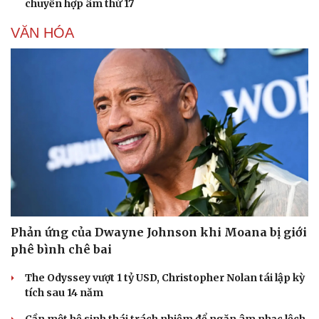
chuyển hợp âm thứ 17
Doanh nghiệp
Công nghệ
VĂN HÓA
Thông tin doanh nghiệp
Sành điệu
Doanh nghiệp 24h
Tin Công nghệ
Doanh nhân
Trải nghiệm
Vì cộng đồng
Chuyển đổi số
Phản ứng của Dwayne Johnson khi Moana bị giới
phê bình chê bai
The Odyssey vượt 1 tỷ USD, Christopher Nolan tái lập kỳ
tích sau 14 năm
Cần một hệ sinh thái trách nhiệm để ngăn âm nhạc lệch