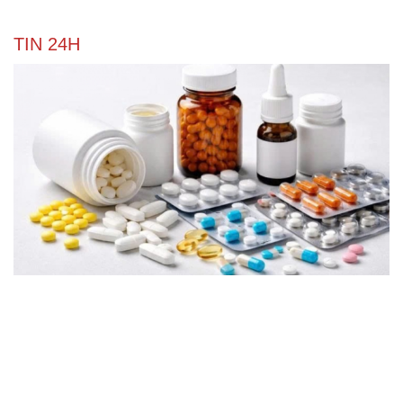
TIN 24H
Bộ Y tế dự kiến bổ sung thuốc ung thư, bệnh hiếm
vào danh mục BHYT
Hàng chục điểm sạt lở trên tỉnh lộ 543D ở Nghệ An do
mưa lớn