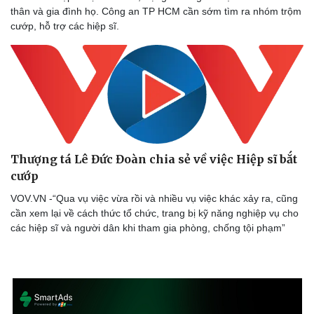
Lịch thi đấu bóng đá
Xe máy
thân và gia đình họ. Công an TP HCM cần sớm tìm ra nhóm trộm
Thế giới thể thao
Tư vấn
cướp, hỗ trợ các hiệp sĩ.
eSports
Hậu trường
Thượng tá Lê Đức Đoàn chia sẻ về việc Hiệp sĩ bắt
cướp
VOV.VN -“Qua vụ việc vừa rồi và nhiều vụ việc khác xảy ra, cũng
cần xem lại về cách thức tổ chức, trang bị kỹ năng nghiệp vụ cho
các hiệp sĩ và người dân khi tham gia phòng, chống tội phạm”