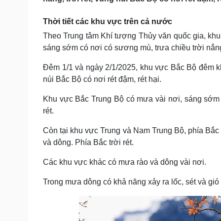
Tin nóng
Việt Nam
Tư vấn luật
Phân tích
Thời tiết các khu vực trên cả nước
Theo Trung tâm Khí tượng Thủy văn quốc gia, khu
sáng sớm có nơi có sương mù, trưa chiều trời nắng, 
Sức khỏe
Đời sống
Dinh dưỡng - món ngon
Nhà đẹp
Đêm 1/1 và ngày 2/1/2025, khu vực Bắc Bộ đêm k
Cây thuốc
Blog
núi Bắc Bộ có nơi rét đậm, rét hại.
Sản phụ khoa
Tình yêu - Gia đình
Nhi khoa
Khu vực Bắc Trung Bộ có mưa vài nơi, sáng sớm c
Nam khoa
rét.
Làm đẹp - giảm cân
Phòng mạch online
Còn tại khu vực Trung và Nam Trung Bộ, phía Bắc
Ăn sạch sống khỏe
và dông. Phía Bắc trời rét.
Cải chính
Các khu vực khác có mưa rào và dông vài nơi.
Trong mưa dông có khả năng xảy ra lốc, sét và gió