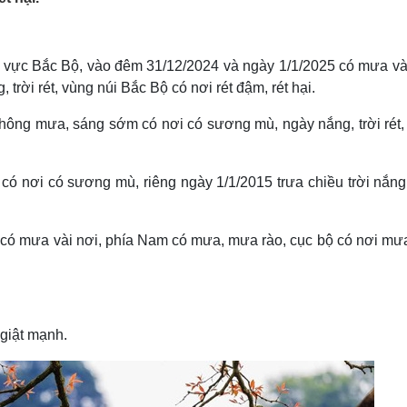
Lịch thi đấu bóng đá
Xe máy
Thế giới thể thao
Tư vấn
eSports
V
 vực Bắc Bộ, vào đêm 31/12/2024 và ngày 1/1/2025 có mưa vài
Hậu trường
trời rét, vùng núi Bắc Bộ có nơi rét đậm, rét hại.
Văn hóa
Giải trí
D
Sân khấu - Điện ảnh
Nghệ sĩ
hông mưa, sáng sớm có nơi có sương mù, ngày nắng, trời rét,
Văn học
Thời trang
Âm nhạc
Sao Việt
c
Di sản
ó nơi có sương mù, riêng ngày 1/1/2015 trưa chiều trời nắng.
 có mưa vài nơi, phía Nam có mưa, mưa rào, cục bộ có nơi mư
 giật mạnh.