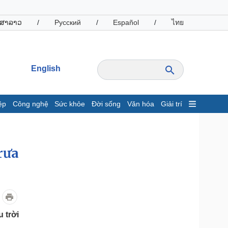
ສາລາວ
/
Русский
/
Español
/
ไทย
English
ệp
Công nghệ
Sức khỏe
Đời sống
Văn hóa
Giải trí
inh tế
Thị trường
ất động sản
Giá vàng
rưa
hởi nghiệp
Tiêu dùng
Tỷ giá
Chứng khoán
Giá cà phê
oanh nghiệp
Công nghệ
 trời
hông tin doanh nghiệp
Sành điệu