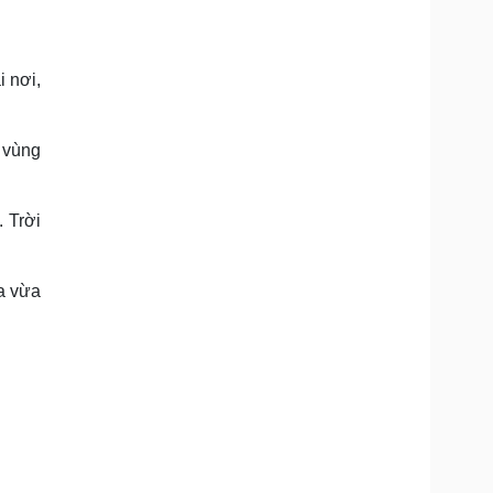
Doanh nghiệp 24h
Tin Công nghệ
Doanh nhân
Trải nghiệm
ì cộng đồng
Chuyển đổi số
 nơi,
u lịch
Podcast
Tư vấn
Câu chuyện thời sự
 vùng
Săn Tour
Đọc truyện đêm khuya
heck-in
Cửa sổ tình yêu
Kể chuyện cho bé
 Trời
Hạt giống tâm hồn
a vừa