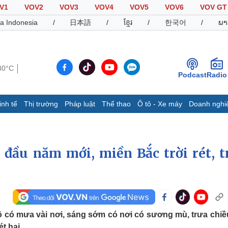
V1
VOV2
VOV3
VOV4
VOV5
VOV6
VOV GT
a Indonesia
/
日本語
/
ខ្មែរ
/
한국어
/
ພາ
30°C
Podcast
Radio
inh tế
Thị trường
Pháp luật
Thể thao
Ô tô - Xe máy
Doanh nghi
Thế giới
Multimedia
K
Quan sát
Video
B
 đầu năm mới, miền Bắc trời rét, t
Cuộc sống đó đây
Ảnh
K
Hồ sơ
E-Magazine
Infographic
Thể thao
Ô tô - Xe máy
D
ộ có mưa vài nơi, sáng sớm có nơi có sương mù, trưa chiều
Bóng đá
Ô tô
T
t hại.