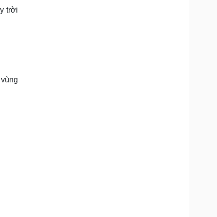
 trời
 vùng