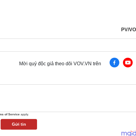
PV/VO
Mời quý độc giả theo dõi VOV.VN trên
ms of Service
apply.
Gửi tin