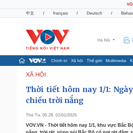
VO
中文
/
français
/
Deutsch
/
Bahas
Hà Nội
Chính trị
Xã hội
Thế giới
Multimedia
K
Chính trị
Xã hội
XÃ HỘI
Đảng
Tin 24h
Thời tiết hôm nay 1/1: Ngày
Tổ chức nhân sự
Dự báo thời tiết
Quốc hội
Giáo dục
chiều trời nắng
Nhận diện sự thật
Dấu ấn VOV
Việc làm
Biển đảo
Thứ Tư, 05:28, 01/01/2025
Pháp luật
Quân sự - Quốc phòng
VOV.VN - Thời tiết hôm nay 1/1, khu vực Bắc B
Vụ án
Vũ khí
nắng, trời rét, vùng núi Bắc Bộ có nơi rét đậm, ré