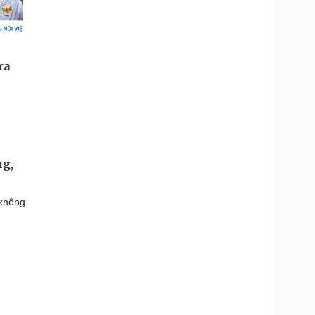
ng,
 không