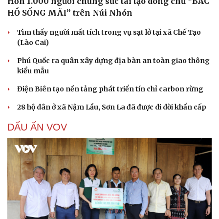
Hơn 1.000 người chung sức tái tạo dòng chữ “BÁC
HỒ SỐNG MÃI” trên Núi Nhón
Tìm thấy người mất tích trong vụ sạt lở tại xã Chế Tạo
(Lào Cai)
Phú Quốc ra quân xây dựng địa bàn an toàn giao thông
kiểu mẫu
Điện Biên tạo nền tảng phát triển tín chỉ carbon rừng
28 hộ dân ở xã Nậm Lầu, Sơn La đã được di dời khẩn cấp
DẤU ẤN VOV