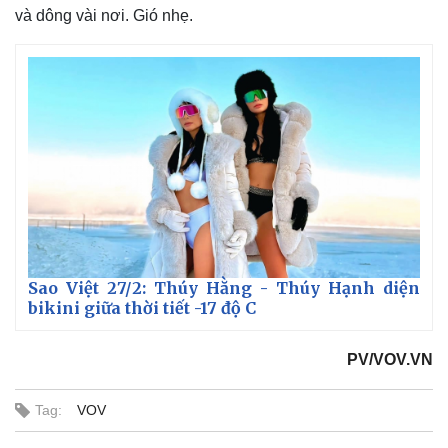
và dông vài nơi. Gió nhẹ.
Sao Việt 27/2: Thúy Hằng - Thúy Hạnh diện
bikini giữa thời tiết -17 độ C
Kinh tế
Thị trường
PV/VOV.VN
Bất động sản
Giá vàng
Khởi nghiệp
Tiêu dùng
Tag:
VOV
Tỷ giá
Chứng khoán