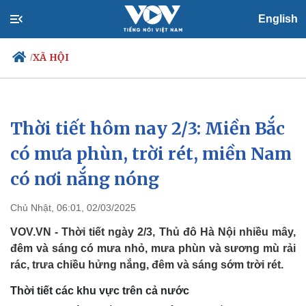
English
XÃ HỘI
/
Thời tiết hôm nay 2/3: Miền Bắc
Chính trị
Xã hội
Đảng
Tin 24h
có mưa phùn, trời rét, miền Nam
Tổ chức nhân sự
Dự báo thời tiết
có nơi nắng nóng
Quốc hội
Giáo dục
Nhận diện sự thật
Dấu ấn VOV
Việc làm
Chủ Nhật, 06:01, 02/03/2025
Biển đảo
VOV.VN - Thời tiết ngày 2/3, Thủ đô Hà Nội nhiều mây,
đêm và sáng có mưa nhỏ, mưa phùn và sương mù rải
rác, trưa chiều hửng nắng, đêm và sáng sớm trời rét.
Thời tiết các khu vực trên cả nước