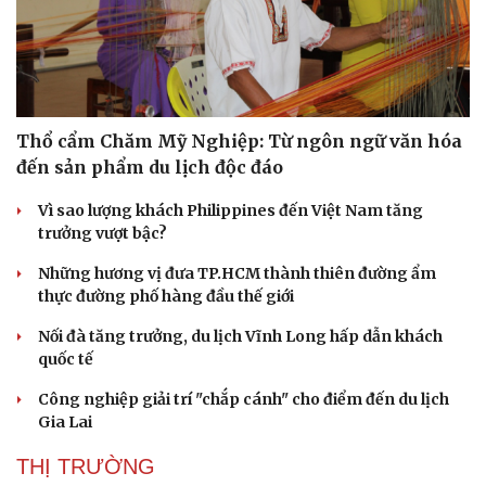
Thổ cẩm Chăm Mỹ Nghiệp: Từ ngôn ngữ văn hóa
đến sản phẩm du lịch độc đáo
Vì sao lượng khách Philippines đến Việt Nam tăng
trưởng vượt bậc?
Những hương vị đưa TP.HCM thành thiên đường ẩm
thực đường phố hàng đầu thế giới
Văn hóa
Giải trí
Nối đà tăng trưởng, du lịch Vĩnh Long hấp dẫn khách
Sân khấu - Điện ảnh
Nghệ sĩ
quốc tế
Văn học
Thời trang
Âm nhạc
Sao Việt
Công nghiệp giải trí "chắp cánh" cho điểm đến du lịch
Di sản
Gia Lai
THỊ TRƯỜNG