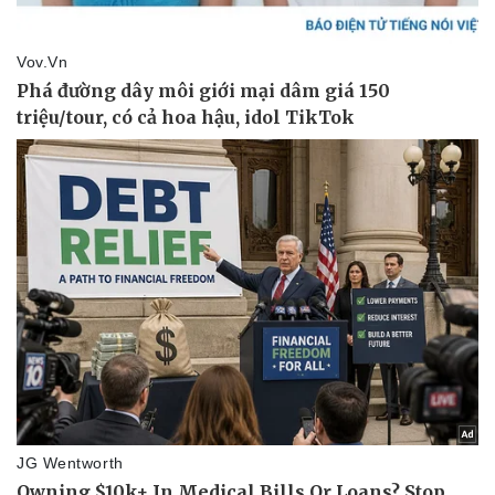
Thể thao
Ô tô - Xe máy
Bóng đá
Ô tô
Lịch thi đấu bóng đá
Xe máy
Thế giới thể thao
Tư vấn
eSports
Hậu trường