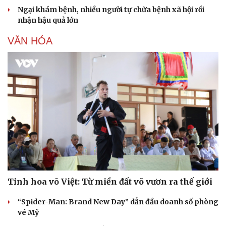
Ngại khám bệnh, nhiều người tự chữa bệnh xã hội rồi
nhận hậu quả lớn
VĂN HÓA
Sức khỏe
Đời sống
Dinh dưỡng - món ngon
Nhà đẹp
Cây thuốc
Blog
Sản phụ khoa
Tình yêu - Gia đình
Nhi khoa
Nam khoa
Làm đẹp - giảm cân
Phòng mạch online
Ăn sạch sống khỏe
Tinh hoa võ Việt: Từ miền đất võ vươn ra thế giới
“Spider-Man: Brand New Day” dẫn đầu doanh số phòng
vé Mỹ