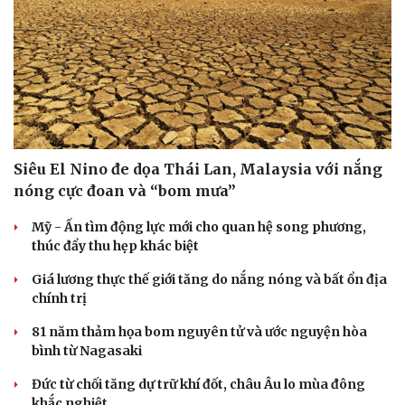
Siêu El Nino đe dọa Thái Lan, Malaysia với nắng
nóng cực đoan và “bom mưa”
Mỹ - Ấn tìm động lực mới cho quan hệ song phương,
thúc đẩy thu hẹp khác biệt
Giá lương thực thế giới tăng do nắng nóng và bất ổn địa
chính trị
81 năm thảm họa bom nguyên tử và ước nguyện hòa
bình từ Nagasaki
Đức từ chối tăng dự trữ khí đốt, châu Âu lo mùa đông
khắc nghiệt