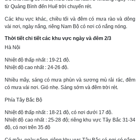
từ Quảng Bình đến Huế trời chuyển rét.
Các khu vực khác, chiều tối và đêm có mưa rào và dông
vài nơi, ngày nắng, riêng Nam Bộ có nơi có nắng nóng.
Thời tiết chi tiết các khu vực ngày và đêm 2/3
Hà Nội
Nhiệt độ thấp nhất : 19-21 độ.
Nhiệt độ cao nhất : 24-26 độ.
Nhiều mây, sáng có mưa phùn và sương mù rải rác, đêm
có mưa vài nơi. Gió nhẹ. Sáng sớm và đêm trời rét.
Thế giới
Multimedia
Quan sát
Video
Phía Tây Bắc Bộ
Cuộc sống đó đây
Ảnh
Hồ sơ
E-Magazine
Nhiệt độ thấp nhất : 18-21 độ, có nơi dưới 17 độ.
Infographic
Nhiệt độ cao nhất : 25-28 độ; riêng khu vực Tây Bắc 31-34
độ, có nơi trên 35 độ
Có mây, ngày nắng, riêng khu vực Tây Bắc có nơi có nắng