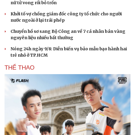
nữ tử vong rồi bỏ trốn
Khởi tố vợ chồng giám đốc công ty tổ chức cho người
nước ngoài ở lại trái phép
Chuyển hồ sơ sang Bộ Công an về 7 cá nhân bán vàng
nguyên liệu nhiều bất thường
Nóng 24h ngày 9/8: Diễn biến vụ bảo mẫu bạo hành hai
trẻ nhỏ ở TP.HCM
THỂ THAO
Du lịch
Podcast
Tư vấn
Câu chuyện thời sự
Săn Tour
Đọc truyện đêm khuya
check-in
Cửa sổ tình yêu
Kể chuyện cho bé