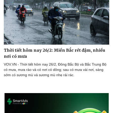
Doanh nghiệp
Công nghệ
Thông tin doanh nghiệp
Sành điệu
Doanh nghiệp 24h
Tin Công nghệ
Doanh nhân
Trải nghiệm
Vì cộng đồng
Chuyển đổi số
Thời tiết hôm nay 26/2: Miền Bắc rét đậm, nhiều
nơi có mưa
VOV.VN - Thời tiết hôm nay 26/2, Đông Bắc Bộ và Bắc Trung Bộ
có mưa, mưa rào và có nơi có dông; sau có mưa vài nơi, sáng
sớm có sương mù và sương mù nhẹ rải rác.