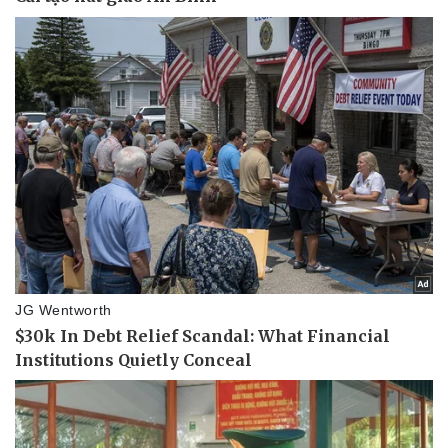
Vụ án
Vũ khí
Tin nóng
Việt Nam
Tư vấn luật
Phân tích