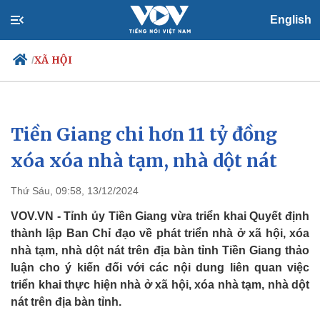
English
XÃ HỘI
/
Tiền Giang chi hơn 11 tỷ đồng
Chính trị
Xã hội
Đảng
Tin 24h
xóa xóa nhà tạm, nhà dột nát
Tổ chức nhân sự
Dự báo thời tiết
Quốc hội
Giáo dục
Thứ Sáu, 09:58, 13/12/2024
Nhận diện sự thật
Dấu ấn VOV
Việc làm
VOV.VN - Tỉnh ủy Tiền Giang vừa triển khai Quyết định
Biển đảo
thành lập Ban Chỉ đạo về phát triển nhà ở xã hội, xóa
nhà tạm, nhà dột nát trên địa bàn tỉnh Tiền Giang thảo
luận cho ý kiến đối với các nội dung liên quan việc
triển khai thực hiện nhà ở xã hội, xóa nhà tạm, nhà dột
nát trên địa bàn tỉnh.