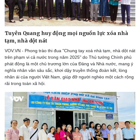
Thể thao
Ô tô - Xe máy
Bóng đá
Ô tô
Lịch thi đấu bóng đá
Xe máy
Thế giới thể thao
Tư vấn
Tuyên Quang huy động mọi nguồn lực xóa nhà
eSports
Hậu trường
tạm, nhà dột nát
VOV.VN - Phong trào thi đua "Chung tay xoá nhà tạm, nhà dột nát
trên phạm vi cả nước trong năm 2025" do Thủ tướng Chính phủ
phát động là một chủ trương lớn của Đảng và Nhà nước, mang ý
nghĩa nhân văn sâu sắc, khơi dậy truyền thống đoàn kết, lòng
nhân ái của người Việt Nam, giúp đỡ người nghèo một cách rộng
rãi trong toàn xã hội.