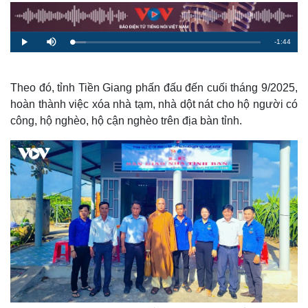
R
-
1:44
L
P
M
o
l
u
a
a
t
e
d
y
e
e
d
m
:
Theo đó, tỉnh Tiền Giang phấn đấu đến cuối tháng 9/2025,
7
.
hoàn thành việc xóa nhà tạm, nhà dột nát cho hộ người có
a
4
0
công, hộ nghèo, hộ cận nghèo trên địa bàn tỉnh.
%
i
n
i
n
g
T
i
m
e