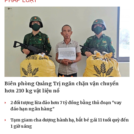
Biên phòng Quảng Trị ngăn chặn vận chuyển
Văn hóa
Giải trí
hơn 210 kg vật liệu nổ
Sân khấu - Điện ảnh
Nghệ sĩ
Văn học
Thời trang
2 đối tượng lừa đảo hơn 7 tỷ đồng bằng thủ đoạn "vay
Âm nhạc
Sao Việt
đáo hạn ngân hàng"
Di sản
Tạm giam cha dượng hành hạ, bắt bé gái 11 tuổi quỳ đến
1 giờ sáng