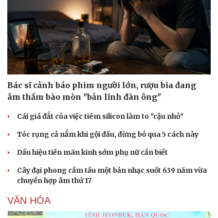
Doanh nghiệp
Công nghệ
Thông tin doanh nghiệp
Sành điệu
Doanh nghiệp 24h
Tin Công nghệ
Doanh nhân
Trải nghiệm
Bác sĩ cảnh báo phim người lớn, rượu bia đang
Vì cộng đồng
Chuyển đổi số
âm thầm bào mòn "bản lĩnh đàn ông"
Cái giá đắt của việc tiêm silicon làm to "cậu nhỏ"
Tóc rụng cả nắm khi gội đầu, đừng bỏ qua 5 cách này
Dấu hiệu tiền mãn kinh sớm phụ nữ cần biết
Cây đại phong cầm tấu một bản nhạc suốt 639 năm vừa
chuyển hợp âm thứ 17
VĂN HÓA