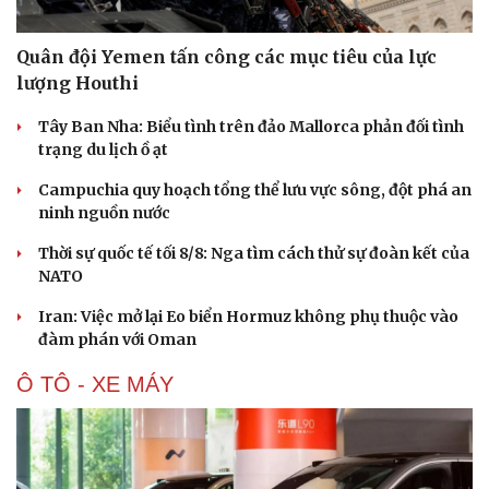
Quân đội Yemen tấn công các mục tiêu của lực
lượng Houthi
Tây Ban Nha: Biểu tình trên đảo Mallorca phản đối tình
trạng du lịch ồ ạt
Campuchia quy hoạch tổng thể lưu vực sông, đột phá an
ninh nguồn nước
Thời sự quốc tế tối 8/8: Nga tìm cách thử sự đoàn kết của
NATO
Iran: Việc mở lại Eo biển Hormuz không phụ thuộc vào
đàm phán với Oman
Ô TÔ - XE MÁY
Du lịch
Podcast
Tư vấn
Câu chuyện thời sự
Săn Tour
Đọc truyện đêm khuya
check-in
Cửa sổ tình yêu
Kể chuyện cho bé