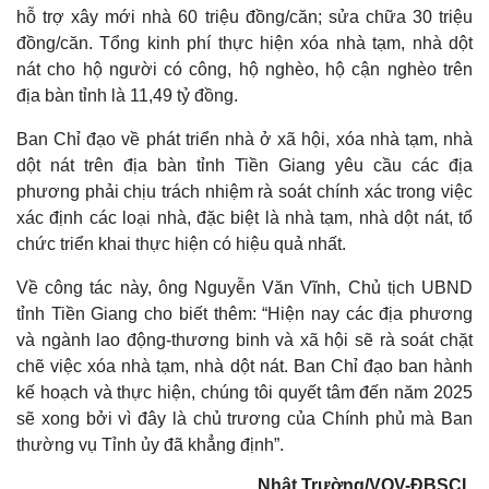
hỗ trợ xây mới nhà 60 triệu đồng/căn; sửa chữa 30 triệu
đồng/căn. Tổng kinh phí thực hiện xóa nhà tạm, nhà dột
nát cho hộ người có công, hộ nghèo, hộ cận nghèo trên
địa bàn tỉnh là 11,49 tỷ đồng.
Ban Chỉ đạo về phát triển nhà ở xã hội, xóa nhà tạm, nhà
dột nát trên địa bàn tỉnh Tiền Giang yêu cầu các địa
phương phải chịu trách nhiệm rà soát chính xác trong việc
xác định các loại nhà, đặc biệt là nhà tạm, nhà dột nát, tổ
chức triển khai thực hiện có hiệu quả nhất.
Về công tác này, ông Nguyễn Văn Vĩnh, Chủ tịch UBND
tỉnh Tiền Giang cho biết thêm: “Hiện nay các địa phương
Thế giới
Multimedia
và ngành lao động-thương binh và xã hội sẽ rà soát chặt
Quan sát
Video
chẽ việc xóa nhà tạm, nhà dột nát. Ban Chỉ đạo ban hành
Cuộc sống đó đây
Ảnh
Hồ sơ
E-Magazine
kế hoạch và thực hiện, chúng tôi quyết tâm đến năm 2025
Infographic
sẽ xong bởi vì đây là chủ trương của Chính phủ mà Ban
thường vụ Tỉnh ủy đã khẳng định”.
Nhật Trường/VOV-ĐBSCL