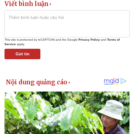
Viết bình luận
This site is protected by reCAPTCHA and the Google
Privacy Policy
and
Terms of
Service
apply.
Gửi tin
Kinh tế
Thị trường
Bất động sản
Giá vàng
Khởi nghiệp
Tiêu dùng
Tỷ giá
Chứng khoán