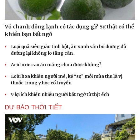
Vỏ chanh đông lạnh có tác dụng gì? Sự thật có thể
khiến bạn bất ngờ
Loại quả siêu giàu tinh bột, ăn xanh vẫn bổ dưỡng đủ
đường lại không lo tăng cân
Acid uric cao ăn măng chua được không?
Loài hoa khiến người mê, kẻ “sợ” mỗi mùa thu là vị
thuốc trong y học cổ truyền
9 lợi ích khiến nhiều người bất ngờ từ thịt ếch
DỰ BÁO THỜI TIẾT