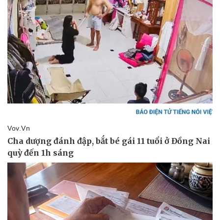
Vụ án
Vũ khí
Tin nóng
Việt Nam
Tư vấn luật
Phân tích