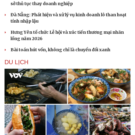
sở thủ tục thay doanh nghiệp
Đà Nẵng: Phát hiện và xử lý vụ kinh doanh lô than hoạt
tính nhập lậu
Hưng Yên tổ chức Lễ hội và xúc tiến thương mại nhãn
lồng năm 2026
Sức khỏe
Đời sống
Bài toán hút vốn, không chỉ là chuyển đổi xanh
Dinh dưỡng - món ngon
Nhà đẹp
Cây thuốc
Blog
DU LỊCH
Sản phụ khoa
Tình yêu - Gia đình
Nhi khoa
Nam khoa
Làm đẹp - giảm cân
Phòng mạch online
Ăn sạch sống khỏe