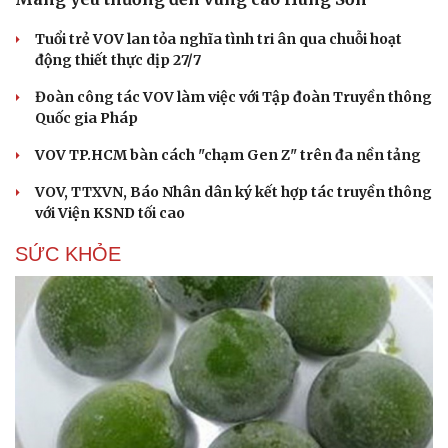
Tuổi trẻ VOV lan tỏa nghĩa tình tri ân qua chuỗi hoạt
động thiết thực dịp 27/7
Đoàn công tác VOV làm việc với Tập đoàn Truyền thông
Quốc gia Pháp
VOV TP.HCM bàn cách "chạm Gen Z" trên đa nền tảng
VOV, TTXVN, Báo Nhân dân ký kết hợp tác truyền thông
với Viện KSND tối cao
SỨC KHỎE