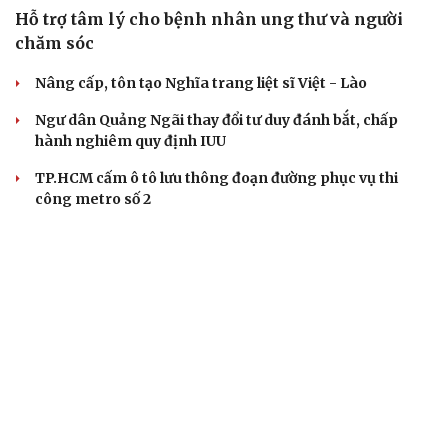
Hỗ trợ tâm lý cho bệnh nhân ung thư và người
chăm sóc
Nâng cấp, tôn tạo Nghĩa trang liệt sĩ Việt - Lào
Ngư dân Quảng Ngãi thay đổi tư duy đánh bắt, chấp
hành nghiêm quy định IUU
TP.HCM cấm ô tô lưu thông đoạn đường phục vụ thi
công metro số 2
Cà Mau: Đừng ngại hỏi AI, hỏi nhiều để được hỗ trợ tốt
hơn
DỰ BÁO THỜI TIẾT