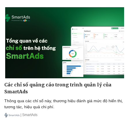
Thể thao
Ô tô - Xe máy
Bóng đá
Ô tô
Lịch thi đấu bóng đá
Xe máy
Thế giới thể thao
Tư vấn
eSports
Các chỉ số quảng cáo trong trình quản lý của
Hậu trường
SmartAds
Thông qua các chỉ số này, thương hiệu đánh giá mức độ hiển thị,
tương tác, hiệu quả chi phí.
| SmartAds