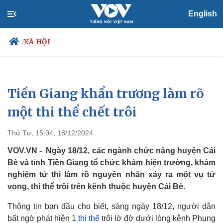
English
XÃ HỘI
/
Tiền Giang khẩn trương làm rõ
Chính trị
Xã hội
Đảng
Tin 24h
một thi thể chết trôi
Tổ chức nhân sự
Dự báo thời tiết
Quốc hội
Giáo dục
Thứ Tư, 15:04, 18/12/2024
Nhận diện sự thật
Dấu ấn VOV
Việc làm
VOV.VN - Ngày 18/12, các ngành chức năng huyện Cái
Biển đảo
Bè và tỉnh Tiền Giang tổ chức khám hiện trường, khám
nghiệm tử thi làm rõ nguyên nhân xảy ra một vụ tử
vong, thi thể trôi trên kênh thuộc huyện Cái Bè.
Thông tin ban đầu cho biết, sáng ngày 18/12, người dân
bất ngờ phát hiện 1
thi thể
trôi lờ đờ dưới lòng kênh Phụng