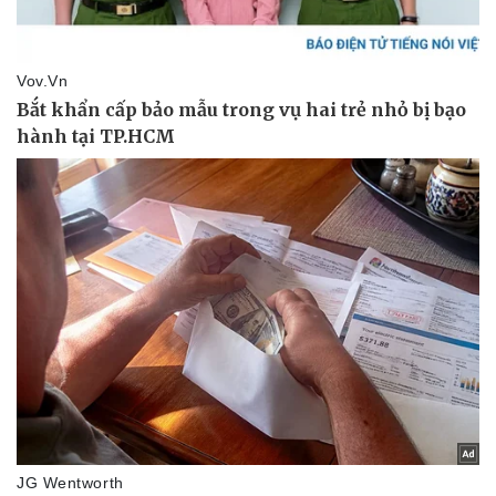
Pháp luật
Quân sự - Quốc phòng
Vụ án
Vũ khí
Tin nóng
Việt Nam
Tư vấn luật
Phân tích