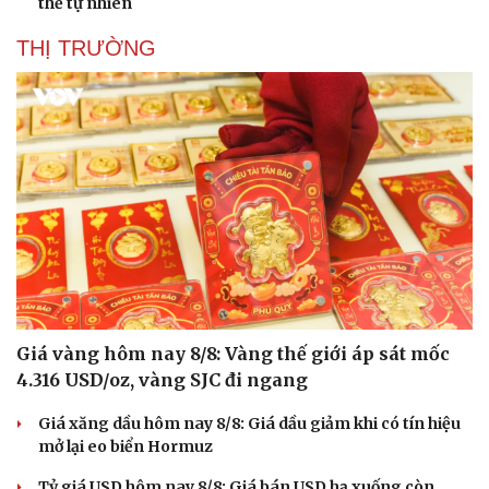
thế tự nhiên
THỊ TRƯỜNG
Sức khỏe
Đời sống
Dinh dưỡng - món ngon
Nhà đẹp
Cây thuốc
Blog
Sản phụ khoa
Tình yêu - Gia đình
Nhi khoa
Nam khoa
Giá vàng hôm nay 8/8: Vàng thế giới áp sát mốc
Làm đẹp - giảm cân
4.316 USD/oz, vàng SJC đi ngang
Phòng mạch online
Ăn sạch sống khỏe
Giá xăng dầu hôm nay 8/8: Giá dầu giảm khi có tín hiệu
mở lại eo biển Hormuz
Tỷ giá USD hôm nay 8/8: Giá bán USD hạ xuống còn