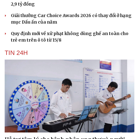
2,9 tỷ đồng
Giải thưởng Car Choice Awards 2026 có thay đổi ở hạng
mục Dấu ấn của năm
Quy định mới về xử phạt không dùng ghế an toàn cho
trẻ em trên ô tô từ 15/8
TIN 24H
Du lịch
Podcast
Tư vấn
Câu chuyện thời sự
Săn Tour
Đọc truyện đêm khuya
check-in
Cửa sổ tình yêu
Kể chuyện cho bé
Hạt giống tâm hồn