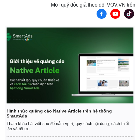
Mời quý độc giả theo dõi VOV.VN trên
Thế giới
Multimedia
Quan sát
Video
Cuộc sống đó đây
Ảnh
Hồ sơ
E-Magazine
Infographic
Hình thức quảng cáo Native Article trên hệ thống
SmartAds
Tham khảo bài viết sau để nắm vị trí, quy cách nội dung, cách thiết
lập và tối ưu.