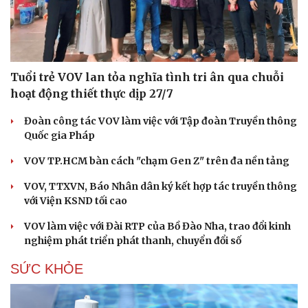
Tuổi trẻ VOV lan tỏa nghĩa tình tri ân qua chuỗi
hoạt động thiết thực dịp 27/7
Đoàn công tác VOV làm việc với Tập đoàn Truyền thông
Quốc gia Pháp
VOV TP.HCM bàn cách "chạm Gen Z" trên đa nền tảng
VOV, TTXVN, Báo Nhân dân ký kết hợp tác truyền thông
với Viện KSND tối cao
VOV làm việc với Đài RTP của Bồ Đào Nha, trao đổi kinh
nghiệm phát triển phát thanh, chuyển đổi số
SỨC KHỎE