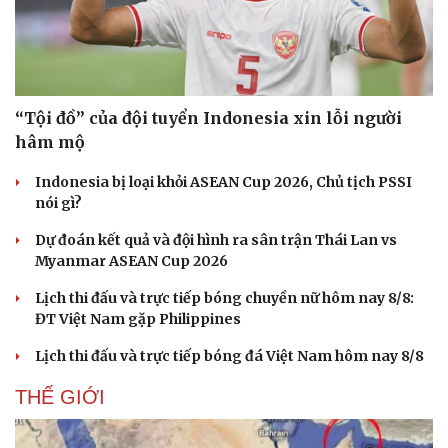
“Tội đồ” của đội tuyển Indonesia xin lỗi người
hâm mộ
Indonesia bị loại khỏi ASEAN Cup 2026, Chủ tịch PSSI
nói gì?
Dự đoán kết quả và đội hình ra sân trận Thái Lan vs
Myanmar ASEAN Cup 2026
Văn hóa
Giải trí
Lịch thi đấu và trực tiếp bóng chuyền nữ hôm nay 8/8:
Sân khấu - Điện ảnh
Nghệ sĩ
ĐT Việt Nam gặp Philippines
Văn học
Thời trang
Âm nhạc
Sao Việt
Lịch thi đấu và trực tiếp bóng đá Việt Nam hôm nay 8/8
Di sản
THẾ GIỚI