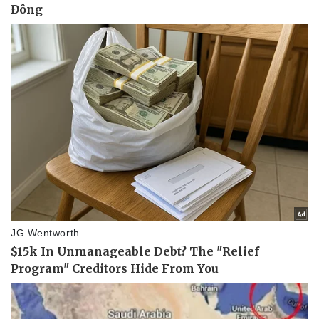
Kinh tế
Thị trường
Bất động sản
Giá vàng
Khởi nghiệp
Tiêu dùng
Tỷ giá
Chứng khoán
Giá cà phê