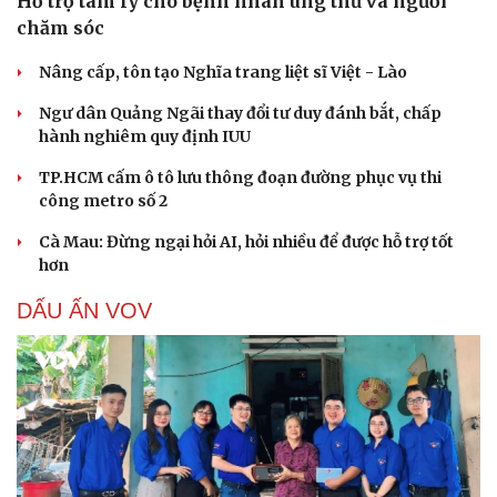
Hỗ trợ tâm lý cho bệnh nhân ung thư và người
chăm sóc
Nâng cấp, tôn tạo Nghĩa trang liệt sĩ Việt - Lào
Ngư dân Quảng Ngãi thay đổi tư duy đánh bắt, chấp
hành nghiêm quy định IUU
TP.HCM cấm ô tô lưu thông đoạn đường phục vụ thi
công metro số 2
Cà Mau: Đừng ngại hỏi AI, hỏi nhiều để được hỗ trợ tốt
hơn
DẤU ẤN VOV