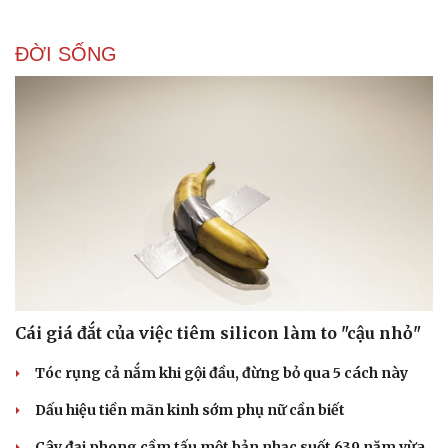
ĐỜI SỐNG
Cái giá đắt của việc tiêm silicon làm to "cậu nhỏ"
Tóc rụng cả nắm khi gội đầu, đừng bỏ qua 5 cách này
Dấu hiệu tiền mãn kinh sớm phụ nữ cần biết
Cây đại phong cầm tấu một bản nhạc suốt 639 năm vừa