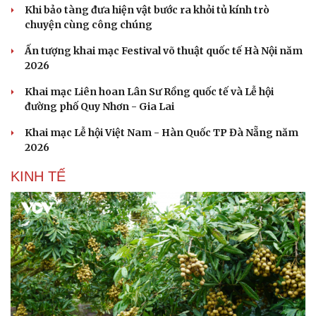
Khi bảo tàng đưa hiện vật bước ra khỏi tủ kính trò
chuyện cùng công chúng
Ấn tượng khai mạc Festival võ thuật quốc tế Hà Nội năm
2026
Khai mạc Liên hoan Lân Sư Rồng quốc tế và Lễ hội
đường phố Quy Nhơn - Gia Lai
Khai mạc Lễ hội Việt Nam - Hàn Quốc TP Đà Nẵng năm
Doanh nghiệp
Công nghệ
2026
Thông tin doanh nghiệp
Sành điệu
KINH TẾ
Doanh nghiệp 24h
Tin Công nghệ
Doanh nhân
Trải nghiệm
Vì cộng đồng
Chuyển đổi số