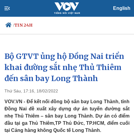
English
TIN 24H
/
Bộ GTVT ủng hộ Đồng Nai triển
Chính trị
Xã hội
Đảng
Tin 24h
khai đường sắt nhẹ Thủ Thiêm
Tổ chức nhân sự
Dự báo thời tiết
đến sân bay Long Thành
Quốc hội
Giáo dục
Nhận diện sự thật
Dấu ấn VOV
Việc làm
Thứ Sáu, 17:16, 18/02/2022
Biển đảo
VOV.VN - Để kết nối đồng bộ sân bay Long Thành, tỉnh
Đồng Nai đề xuất xây dựng dự án tuyến đường sắt
nhẹ Thủ Thiêm – sân bay Long Thành. Dự án có điểm
đầu tại ga Thủ Thiêm,TP Thủ Đức, TP.HCM, điểm cuối
tại Cảng hàng không Quốc tế Long Thành.