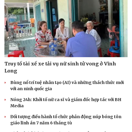
Truy tố tài xế xe tải vụ nữ sinh tử vong ở Vĩnh
Long
Bùng nổ trí tuệ nhân tạo (AI) và những thách thức mới
với an ninh quốc gia
Nóng 24h: Khởi tố nữ ca sĩ và giám đốc hợp tác với BH
Du lịch
Podcast
Media
Tư vấn
Câu chuyện thời sự
Đối tượng điều hành tổ chức phản động núp bóng tôn
Săn Tour
Đọc truyện đêm khuya
giáo lĩnh án 7 năm 6 tháng tù
check-in
Cửa sổ tình yêu
Kể chuyện cho bé