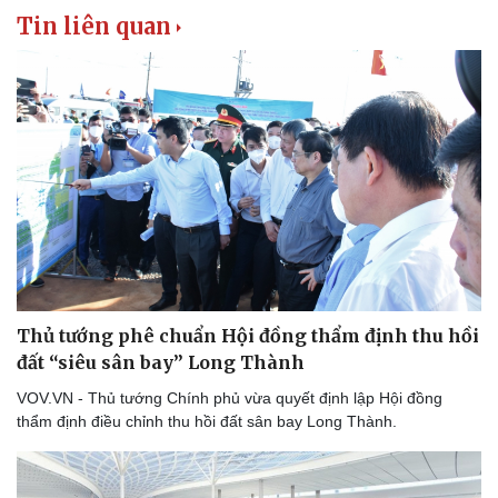
Thể thao
Ô tô - Xe máy
Tin liên quan
Bóng đá
Ô tô
Lịch thi đấu bóng đá
Xe máy
Thế giới thể thao
Tư vấn
eSports
Hậu trường
Thủ tướng phê chuẩn Hội đồng thẩm định thu hồi
đất “siêu sân bay” Long Thành
VOV.VN - Thủ tướng Chính phủ vừa quyết định lập Hội đồng
thẩm định điều chỉnh thu hồi đất sân bay Long Thành.