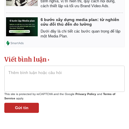
Định nghĩa, vị trí hiển thị, quy cách nội dung,
Giá cà phê
cách thiết lập và tối ưu Brand Video Ads.
6 bước xây dựng media plan: từ nghiên
cứu đối thủ đến đo lường
Dưới đây là chi tiết các bước quan trọng để lập
một Media Plan.
Viết bình luận
This site is protected by reCAPTCHA and the Google
Privacy Policy
and
Terms of
Service
apply.
Gửi tin