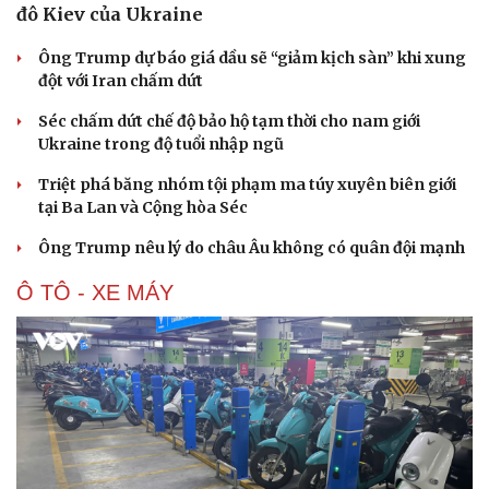
đô Kiev của Ukraine
Ông Trump dự báo giá dầu sẽ “giảm kịch sàn” khi xung
đột với Iran chấm dứt
Séc chấm dứt chế độ bảo hộ tạm thời cho nam giới
Ukraine trong độ tuổi nhập ngũ
Triệt phá băng nhóm tội phạm ma túy xuyên biên giới
tại Ba Lan và Cộng hòa Séc
Ông Trump nêu lý do châu Âu không có quân đội mạnh
Ô TÔ - XE MÁY
Cải chính