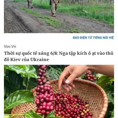
Vụ án
Vũ khí
Tin nóng
Việt Nam
Tư vấn luật
Phân tích