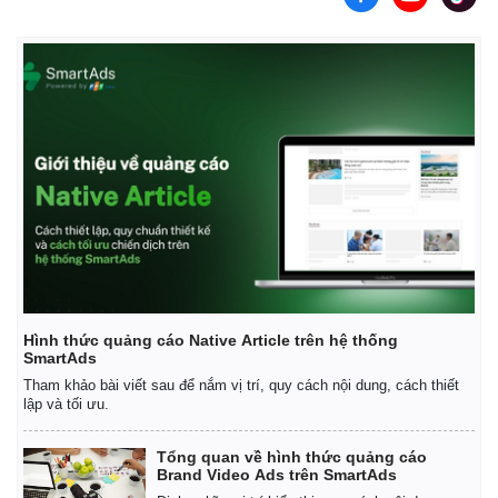
Hình thức quảng cáo Native Article trên hệ thống
SmartAds
Tham khảo bài viết sau để nắm vị trí, quy cách nội dung, cách thiết
Kinh tế
Thị trường
lập và tối ưu.
Bất động sản
Giá vàng
Khởi nghiệp
Tiêu dùng
Tổng quan về hình thức quảng cáo
Tỷ giá
Brand Video Ads trên SmartAds
Chứng khoán