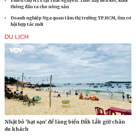
Phiên chợ HTX tại Thái Nguyên: Thúc đẩy liên kết, khơi
thông đầu ra cho nông sản
Doanh nghiệp Nga quan tâm thị trường TP.HCM, tìm cơ
hội hợp tác mới
DU LỊCH
Văn hóa
Giải trí
Sân khấu - Điện ảnh
Nghệ sĩ
Văn học
Thời trang
Âm nhạc
Sao Việt
Di sản
Nhặt bỏ 'hạt sạn' để làng biển Đắk Lắk giữ chân
du khách