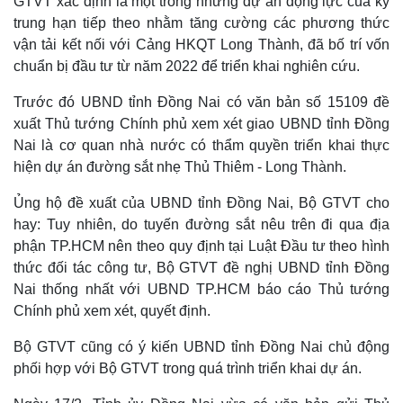
GTVT xác định là một trong những dự án động lực của kỳ
trung hạn tiếp theo nhằm tăng cường các phương thức
vận tải kết nối với Cảng HKQT Long Thành, đã bố trí vốn
chuẩn bị đầu tư từ năm 2022 để triển khai nghiên cứu.
Trước đó UBND tỉnh Đồng Nai có văn bản số 15109 đề
xuất Thủ tướng Chính phủ xem xét giao UBND tỉnh Đồng
Nai là cơ quan nhà nước có thẩm quyền triển khai thực
hiện dự án đường sắt nhẹ Thủ Thiêm - Long Thành.
Ủng hộ đề xuất của UBND tỉnh Đồng Nai, Bộ GTVT cho
hay: Tuy nhiên, do tuyến đường sắt nêu trên đi qua địa
phận TP.HCM nên theo quy định tại Luật Đầu tư theo hình
Thế giới
Multimedia
thức đối tác công tư, Bộ GTVT đề nghị UBND tỉnh Đồng
Quan sát
Video
Nai thống nhất với UBND TP.HCM báo cáo Thủ tướng
Cuộc sống đó đây
Ảnh
Chính phủ xem xét, quyết định.
Hồ sơ
E-Magazine
Infographic
Bộ GTVT cũng có ý kiến UBND tỉnh Đồng Nai chủ động
phối hợp với Bộ GTVT trong quá trình triển khai dự án.