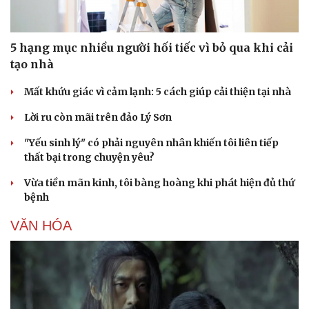
5 hạng mục nhiều người hối tiếc vì bỏ qua khi cải
tạo nhà
Mất khứu giác vì cảm lạnh: 5 cách giúp cải thiện tại nhà
Sức khỏe
Đời sống
Lời ru còn mãi trên đảo Lý Sơn
Dinh dưỡng - món ngon
Nhà đẹp
Cây thuốc
Blog
"Yếu sinh lý" có phải nguyên nhân khiến tôi liên tiếp
Sản phụ khoa
Tình yêu - Gia đình
thất bại trong chuyện yêu?
Nhi khoa
Nam khoa
Vừa tiền mãn kinh, tôi bàng hoàng khi phát hiện đủ thứ
Làm đẹp - giảm cân
bệnh
Phòng mạch online
VĂN HÓA
Ăn sạch sống khỏe