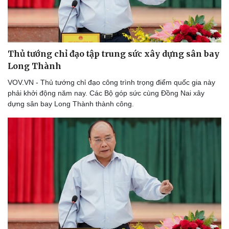
Doanh nghiệp
Công nghệ
Thủ tướng chỉ đạo tập trung sức xây dựng sân bay
Thông tin doanh nghiệp
Sành điệu
Long Thành
Doanh nghiệp 24h
Tin Công nghệ
VOV.VN - Thủ tướng chỉ đạo công trình trọng điểm quốc gia này
Doanh nhân
Trải nghiệm
phải khởi động năm nay. Các Bộ góp sức cùng Đồng Nai xây
Vì cộng đồng
Chuyển đổi số
dựng sân bay Long Thành thành công.