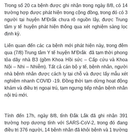
Trong số 20 ca bệnh được ghi nhận trong ngày 8/8, có 14
trường hợp được phát hiện trong cộng đồng, trong đó có 3
người tại huyện M’Đrắk chưa rõ nguồn lây, được Trung
tâm y tế huyện phát hiện thông qua xét nghiệm sàng lọc
định kỳ.
Liên quan đến các ca bệnh mới phát hiện này, trong đêm
qua (7/8) Trung tâm Y tế huyện M’Đrắk đã tạm thời phong
tỏa dãy nhà B3 (gồm Khoa Hồi sức – Cấp cứu và Khoa
Nội – Nhi – Nhiễm). Tất cả cán bộ y tế, bệnh nhân, người
nhà bệnh nhân được cách ly tại chỗ và được lấy mẫu xét
nghiệm nhanh COVID -19. Đồng thời tạm dừng hoạt động
khám và điều trị ngoại trú, tạm ngưng tiếp nhận bệnh nhân
nội trú mới.
Tính đến 17h, ngày 8/8, tỉnh Đắk Lắk đã ghi nhận 391
trường hợp dương tính với SARS-CoV-2, trong đó đang
điều trị 376 người, 14 bệnh nhân đã khỏi bệnh và 1 trường