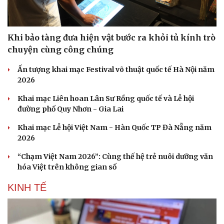
Khi bảo tàng đưa hiện vật bước ra khỏi tủ kính trò
Doanh nghiệp
Công nghệ
chuyện cùng công chúng
Thông tin doanh nghiệp
Sành điệu
Ấn tượng khai mạc Festival võ thuật quốc tế Hà Nội năm
Doanh nghiệp 24h
Tin Công nghệ
2026
Doanh nhân
Trải nghiệm
Vì cộng đồng
Chuyển đổi số
Khai mạc Liên hoan Lân Sư Rồng quốc tế và Lễ hội
đường phố Quy Nhơn - Gia Lai
Khai mạc Lễ hội Việt Nam - Hàn Quốc TP Đà Nẵng năm
2026
“Chạm Việt Nam 2026”: Cùng thế hệ trẻ nuôi dưỡng văn
hóa Việt trên không gian số
KINH TẾ