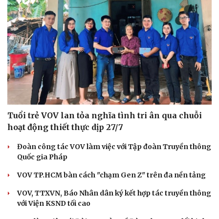
Tuổi trẻ VOV lan tỏa nghĩa tình tri ân qua chuỗi
hoạt động thiết thực dịp 27/7
Đoàn công tác VOV làm việc với Tập đoàn Truyền thông
Quốc gia Pháp
VOV TP.HCM bàn cách "chạm Gen Z" trên đa nền tảng
VOV, TTXVN, Báo Nhân dân ký kết hợp tác truyền thông
với Viện KSND tối cao