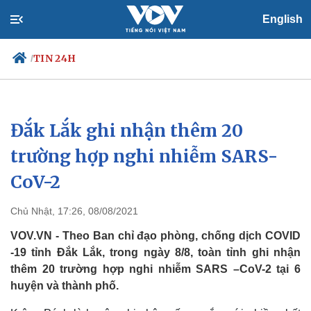
English
TIN 24H
/
Đắk Lắk ghi nhận thêm 20
Chính trị
Xã hội
Đảng
Tin 24h
trường hợp nghi nhiễm SARS-
Tổ chức nhân sự
Dự báo thời tiết
CoV-2
Quốc hội
Giáo dục
Nhận diện sự thật
Dấu ấn VOV
Việc làm
Chủ Nhật, 17:26, 08/08/2021
Biển đảo
VOV.VN - Theo Ban chỉ đạo phòng, chống dịch COVID
-19 tỉnh Đắk Lắk, trong ngày 8/8, toàn tỉnh ghi nhận
thêm 20 trường hợp nghi nhiễm SARS –CoV-2 tại 6
huyện và thành phố.