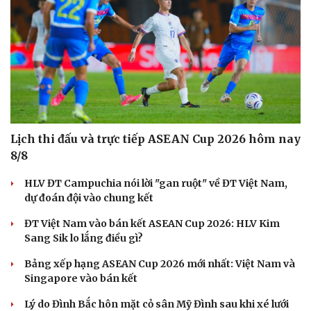
Lịch thi đấu và trực tiếp ASEAN Cup 2026 hôm nay
8/8
HLV ĐT Campuchia nói lời "gan ruột" về ĐT Việt Nam,
dự đoán đội vào chung kết
Văn hóa
Giải trí
ĐT Việt Nam vào bán kết ASEAN Cup 2026: HLV Kim
Sân khấu - Điện ảnh
Nghệ sĩ
Sang Sik lo lắng điều gì?
Văn học
Thời trang
Âm nhạc
Sao Việt
Bảng xếp hạng ASEAN Cup 2026 mới nhất: Việt Nam và
Di sản
Singapore vào bán kết
Lý do Đình Bắc hôn mặt cỏ sân Mỹ Đình sau khi xé lưới