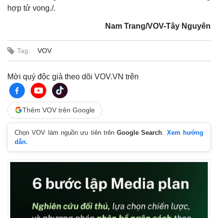
hợp tử vong./.
Nam Trang/VOV-Tây Nguyên
Tag:
VOV
Mời quý độc giả theo dõi VOV.VN trên
Thêm VOV trên Google
Chọn VOV làm nguồn ưu tiên trên
Google Search
.
Xem hướng
Thế giới
Multimedia
dẫn.
Quan sát
Video
Cuộc sống đó đây
Ảnh
Hồ sơ
E-Magazine
Infographic