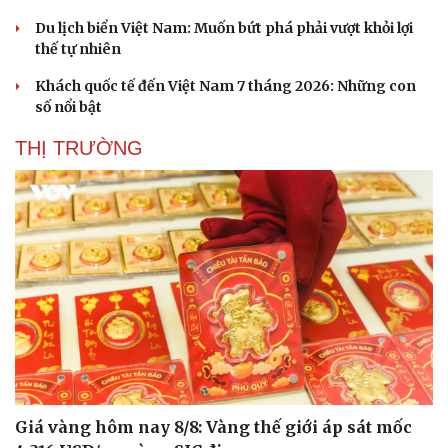
Du lịch biển Việt Nam: Muốn bứt phá phải vượt khỏi lợi
thế tự nhiên
Khách quốc tế đến Việt Nam 7 tháng 2026: Những con
số nổi bật
THỊ TRƯỜNG
Sức khỏe
Đời sống
Dinh dưỡng - món ngon
Nhà đẹp
Cây thuốc
Blog
Sản phụ khoa
Tình yêu - Gia đình
Nhi khoa
Nam khoa
Làm đẹp - giảm cân
Phòng mạch online
Ăn sạch sống khỏe
Giá vàng hôm nay 8/8: Vàng thế giới áp sát mốc