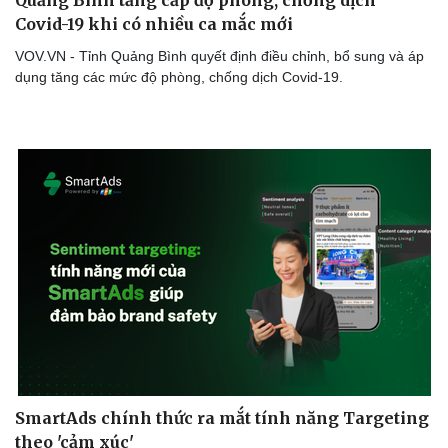
Thể thao
Ô tô - Xe máy
Covid-19 khi có nhiều ca mắc mới
Bóng đá
Ô tô
VOV.VN - Tỉnh Quảng Bình quyết định điều chỉnh, bổ sung và áp
Lịch thi đấu bóng đá
Xe máy
dụng tăng các mức độ phòng, chống dịch Covid-19.
Thế giới thể thao
Tư vấn
eSports
Hậu trường
SmartAds chính thức ra mắt tính năng Targeting
theo 'cảm xúc'