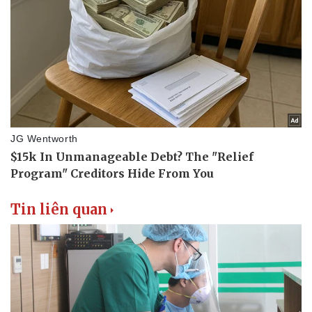
Vụ án
Vũ khí
Tin nóng
Việt Nam
Tư vấn luật
Phân tích
Tin liên quan