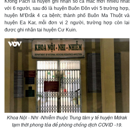
Krông Pách là huyện ghi nhận số ca mắc mới nhiều nhất
với 6 người, sau đó là huyện Buôn Đôn với 5 trường hợp,
huyện M’Đrắk 4 ca bệnh; thành phố Buôn Ma Thuột và
huyện Ea Kar, mỗi đơn vị 2 người, trường hợp còn lại
được ghi nhận tại huyện Cư Kuin.
Khoa Nội - Nhi -Nhiễm thuộc Trung tâm y tế huyện Mdrak
tạm thời phong tỏa để phòng chống dịch COVID -19.