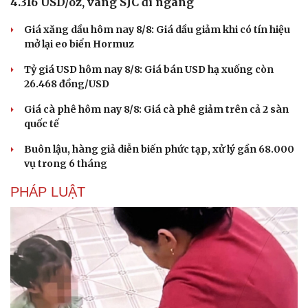
4.316 USD/oz, vàng SJC đi ngang
Giá xăng dầu hôm nay 8/8: Giá dầu giảm khi có tín hiệu
mở lại eo biển Hormuz
Tỷ giá USD hôm nay 8/8: Giá bán USD hạ xuống còn
26.468 đồng/USD
Giá cà phê hôm nay 8/8: Giá cà phê giảm trên cả 2 sàn
quốc tế
Buôn lậu, hàng giả diễn biến phức tạp, xử lý gần 68.000
vụ trong 6 tháng
PHÁP LUẬT