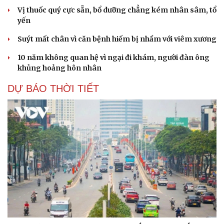
Vị thuốc quý cực sẵn, bổ dưỡng chẳng kém nhân sâm, tổ
yến
Suýt mất chân vì căn bệnh hiếm bị nhầm với viêm xương
10 năm không quan hệ vì ngại đi khám, người đàn ông
khủng hoảng hôn nhân
DỰ BÁO THỜI TIẾT