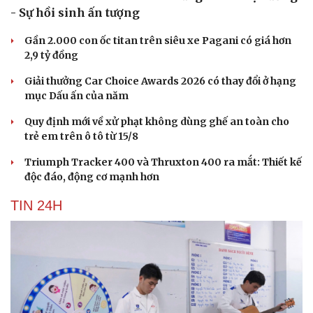
- Sự hồi sinh ấn tượng
Gần 2.000 con ốc titan trên siêu xe Pagani có giá hơn
2,9 tỷ đồng
Giải thưởng Car Choice Awards 2026 có thay đổi ở hạng
mục Dấu ấn của năm
Quy định mới về xử phạt không dùng ghế an toàn cho
trẻ em trên ô tô từ 15/8
Triumph Tracker 400 và Thruxton 400 ra mắt: Thiết kế
độc đáo, động cơ mạnh hơn
TIN 24H
Du lịch
Podcast
Tư vấn
Câu chuyện thời sự
Săn Tour
Đọc truyện đêm khuya
check-in
Cửa sổ tình yêu
Kể chuyện cho bé