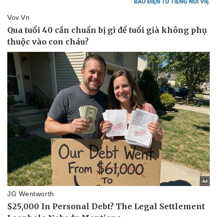
Vụ án
Vũ khí
Tin nóng
Việt Nam
Tư vấn luật
Phân tích