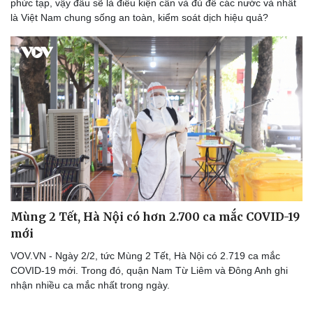
phức tạp, vậy đâu sẽ là điều kiện cần và đủ để các nước và nhất
là Việt Nam chung sống an toàn, kiểm soát dịch hiệu quả?
Doanh nghiệp
Công nghệ
Thông tin doanh nghiệp
Sành điệu
Doanh nghiệp 24h
Tin Công nghệ
Doanh nhân
Trải nghiệm
Vì cộng đồng
Chuyển đổi số
Mùng 2 Tết, Hà Nội có hơn 2.700 ca mắc COVID-19
mới
VOV.VN - Ngày 2/2, tức Mùng 2 Tết, Hà Nội có 2.719 ca mắc
COVID-19 mới. Trong đó, quận Nam Từ Liêm và Đông Anh ghi
nhận nhiều ca mắc nhất trong ngày.