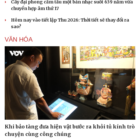
Cây đại phong cầm tấu một bản nhạc suốt 639 năm vừa
chuyển hợp âm thứ 17
Hôm nay vào tiết lập Thu 2026: Thời tiết sẽ thay đổi ra
sao?
VĂN HÓA
Sức khỏe
Đời sống
Dinh dưỡng - món ngon
Nhà đẹp
Cây thuốc
Blog
Sản phụ khoa
Tình yêu - Gia đình
Nhi khoa
Nam khoa
Làm đẹp - giảm cân
Phòng mạch online
Ăn sạch sống khỏe
Khi bảo tàng đưa hiện vật bước ra khỏi tủ kính trò
chuyện cùng công chúng