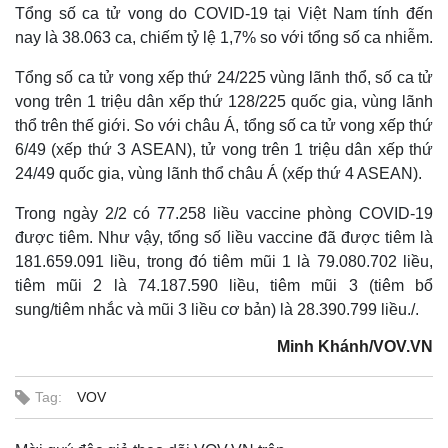
Tổng số ca tử vong do COVID-19 tại Việt Nam tính đến
nay là 38.063 ca, chiếm tỷ lệ 1,7% so với tổng số ca nhiễm.
Tổng số ca tử vong xếp thứ 24/225 vùng lãnh thổ, số ca tử
vong trên 1 triệu dân xếp thứ 128/225 quốc gia, vùng lãnh
thổ trên thế giới. So với châu Á, tổng số ca tử vong xếp thứ
6/49 (xếp thứ 3 ASEAN), tử vong trên 1 triệu dân xếp thứ
24/49 quốc gia, vùng lãnh thổ châu Á (xếp thứ 4 ASEAN).
Trong ngày 2/2 có 77.258 liều vaccine phòng COVID-19
được tiêm. Như vậy, tổng số liều vaccine đã được tiêm là
181.659.091 liều, trong đó tiêm mũi 1 là 79.080.702 liều,
tiêm mũi 2 là 74.187.590 liều, tiêm mũi 3 (tiêm bổ
sung/tiêm nhắc và mũi 3 liều cơ bản) là 28.390.799 liều./.
Minh Khánh/VOV.VN
Kinh tế
Thị trường
Bất động sản
Giá vàng
Khởi nghiệp
Tiêu dùng
Tag:
VOV
Tỷ giá
Chứng khoán