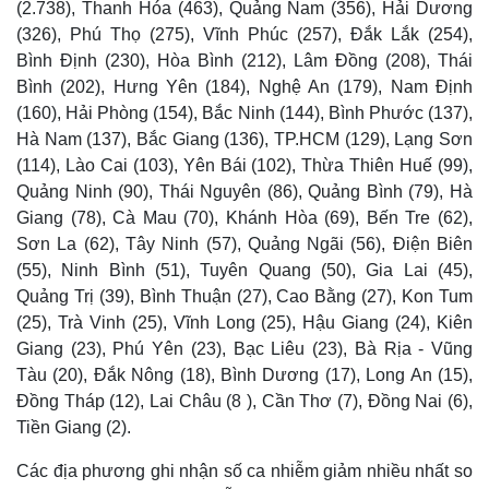
(2.738), Thanh Hóa (463), Quảng Nam (356), Hải Dương
(326), Phú Thọ (275), Vĩnh Phúc (257), Đắk Lắk (254),
Bình Định (230), Hòa Bình (212), Lâm Đồng (208), Thái
Bình (202), Hưng Yên (184), Nghệ An (179), Nam Định
(160), Hải Phòng (154), Bắc Ninh (144), Bình Phước (137),
Hà Nam (137), Bắc Giang (136), TP.HCM (129), Lạng Sơn
(114), Lào Cai (103), Yên Bái (102), Thừa Thiên Huế (99),
Quảng Ninh (90), Thái Nguyên (86), Quảng Bình (79), Hà
Giang (78), Cà Mau (70), Khánh Hòa (69), Bến Tre (62),
Sơn La (62), Tây Ninh (57), Quảng Ngãi (56), Điện Biên
(55), Ninh Bình (51), Tuyên Quang (50), Gia Lai (45),
Quảng Trị (39), Bình Thuận (27), Cao Bằng (27), Kon Tum
(25), Trà Vinh (25), Vĩnh Long (25), Hậu Giang (24), Kiên
Giang (23), Phú Yên (23), Bạc Liêu (23), Bà Rịa - Vũng
Tàu (20), Đắk Nông (18), Bình Dương (17), Long An (15),
Đồng Tháp (12), Lai Châu (8 ), Cần Thơ (7), Đồng Nai (6),
Tiền Giang (2).
Các địa phương ghi nhận số ca nhiễm giảm nhiều nhất so