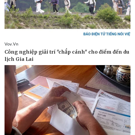
Thể thao
Ô tô - Xe máy
Bóng đá
Ô tô
Lịch thi đấu bóng đá
Xe máy
Thế giới thể thao
Tư vấn
eSports
Hậu trường