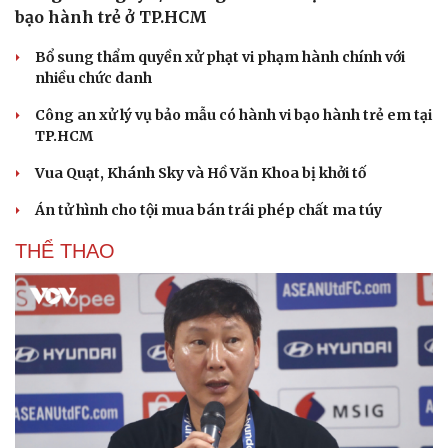
bạo hành trẻ ở TP.HCM
Bổ sung thẩm quyền xử phạt vi phạm hành chính với
nhiều chức danh
Công an xử lý vụ bảo mẫu có hành vi bạo hành trẻ em tại
TP.HCM
Vua Quạt, Khánh Sky và Hồ Văn Khoa bị khởi tố
Án tử hình cho tội mua bán trái phép chất ma túy
THỂ THAO
Du lịch
Podcast
Tư vấn
Câu chuyện thời sự
Săn Tour
Đọc truyện đêm khuya
check-in
Cửa sổ tình yêu
Kể chuyện cho bé