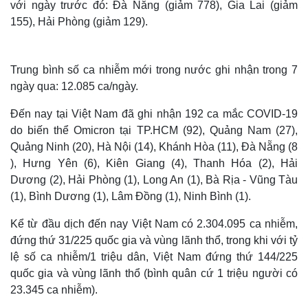
với ngày trước đó: Đà Nẵng (giảm 778), Gia Lai (giảm
155), Hải Phòng (giảm 129).
Trung bình số ca nhiễm mới trong nước ghi nhận trong 7
ngày qua: 12.085 ca/ngày.
Đến nay tại Việt Nam đã ghi nhận 192 ca mắc COVID-19
do biến thể Omicron tại TP.HCM (92), Quảng Nam (27),
Quảng Ninh (20), Hà Nội (14), Khánh Hòa (11), Đà Nẵng (8
), Hưng Yên (6), Kiên Giang (4), Thanh Hóa (2), Hải
Dương (2), Hải Phòng (1), Long An (1), Bà Rịa - Vũng Tàu
(1), Bình Dương (1), Lâm Đồng (1), Ninh Bình (1).
Thế giới
Multimedia
Quan sát
Video
Kể từ đầu dịch đến nay Việt Nam có 2.304.095 ca nhiễm,
Cuộc sống đó đây
Ảnh
đứng thứ 31/225 quốc gia và vùng lãnh thổ, trong khi với tỷ
Hồ sơ
E-Magazine
lệ số ca nhiễm/1 triệu dân, Việt Nam đứng thứ 144/225
Infographic
quốc gia và vùng lãnh thổ (bình quân cứ 1 triệu người có
23.345 ca nhiễm).