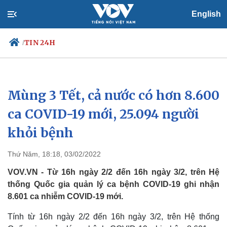
English
TIN 24H
/
Mùng 3 Tết, cả nước có hơn 8.600
Chính trị
Xã hội
Đảng
Tin 24h
ca COVID-19 mới, 25.094 người
Tổ chức nhân sự
Dự báo thời tiết
khỏi bệnh
Quốc hội
Giáo dục
Nhận diện sự thật
Dấu ấn VOV
Việc làm
Thứ Năm, 18:18, 03/02/2022
Biển đảo
VOV.VN - Từ 16h ngày 2/2 đến 16h ngày 3/2, trên Hệ
thống Quốc gia quản lý ca bệnh COVID-19 ghi nhận
8.601 ca nhiễm COVID-19 mới.
Tính từ 16h ngày 2/2 đến 16h ngày 3/2, trên Hệ thống