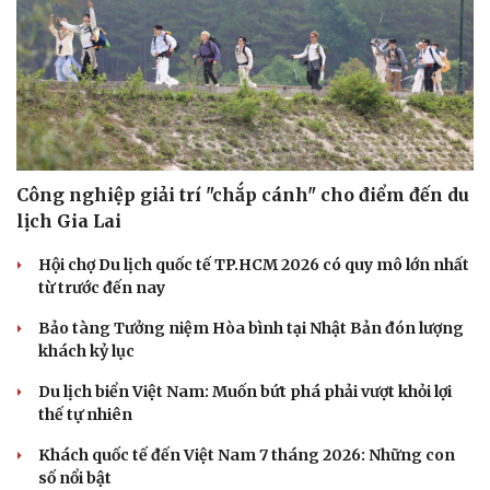
Công nghiệp giải trí "chắp cánh" cho điểm đến du
lịch Gia Lai
Hội chợ Du lịch quốc tế TP.HCM 2026 có quy mô lớn nhất
từ trước đến nay
Văn hóa
Giải trí
Bảo tàng Tưởng niệm Hòa bình tại Nhật Bản đón lượng
khách kỷ lục
Sân khấu - Điện ảnh
Nghệ sĩ
Văn học
Thời trang
Du lịch biển Việt Nam: Muốn bứt phá phải vượt khỏi lợi
Âm nhạc
Sao Việt
thế tự nhiên
Di sản
Khách quốc tế đến Việt Nam 7 tháng 2026: Những con
số nổi bật