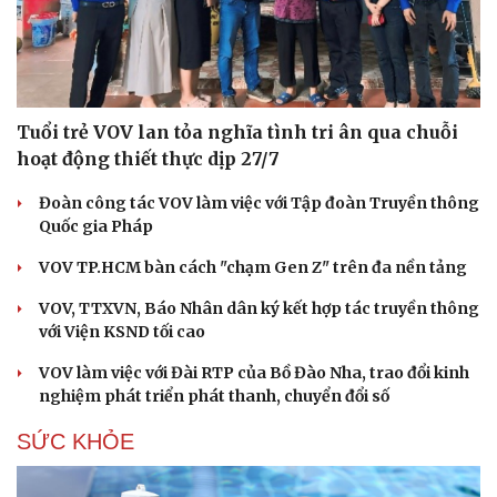
Tuổi trẻ VOV lan tỏa nghĩa tình tri ân qua chuỗi
hoạt động thiết thực dịp 27/7
Đoàn công tác VOV làm việc với Tập đoàn Truyền thông
Quốc gia Pháp
VOV TP.HCM bàn cách "chạm Gen Z" trên đa nền tảng
VOV, TTXVN, Báo Nhân dân ký kết hợp tác truyền thông
với Viện KSND tối cao
VOV làm việc với Đài RTP của Bồ Đào Nha, trao đổi kinh
nghiệm phát triển phát thanh, chuyển đổi số
SỨC KHỎE