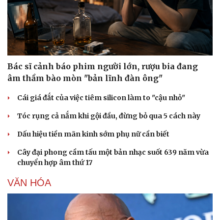
Doanh nghiệp
Công nghệ
Thông tin doanh nghiệp
Sành điệu
Bác sĩ cảnh báo phim người lớn, rượu bia đang
Doanh nghiệp 24h
Tin Công nghệ
âm thầm bào mòn "bản lĩnh đàn ông"
Doanh nhân
Trải nghiệm
Vì cộng đồng
Chuyển đổi số
Cái giá đắt của việc tiêm silicon làm to "cậu nhỏ"
Tóc rụng cả nắm khi gội đầu, đừng bỏ qua 5 cách này
Dấu hiệu tiền mãn kinh sớm phụ nữ cần biết
Cây đại phong cầm tấu một bản nhạc suốt 639 năm vừa
chuyển hợp âm thứ 17
VĂN HÓA