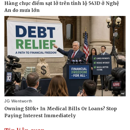
Vụ án
Vũ khí
Tin nóng
Việt Nam
Tư vấn luật
Phân tích