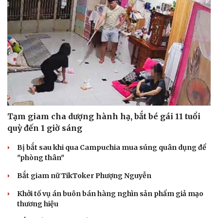
Tạm giam cha dượng hành hạ, bắt bé gái 11 tuổi
quỳ đến 1 giờ sáng
Văn hóa
Giải trí
Bị bắt sau khi qua Campuchia mua súng quân dụng để
Sân khấu - Điện ảnh
Nghệ sĩ
"phòng thân"
Văn học
Thời trang
Bắt giam nữ TikToker Phượng Nguyễn
Âm nhạc
Sao Việt
Di sản
Khởi tố vụ án buôn bán hàng nghìn sản phẩm giả mạo
thương hiệu