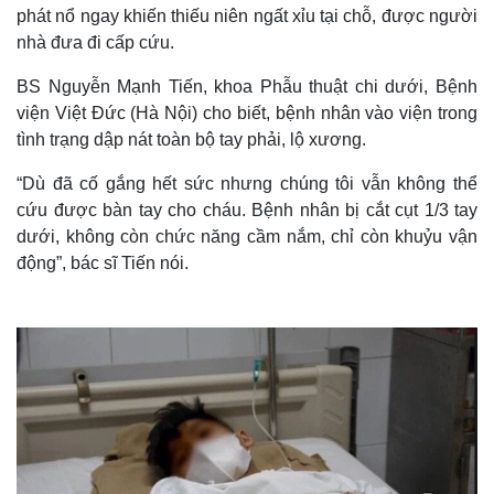
phát nổ ngay khiến thiếu niên ngất xỉu tại chỗ, được người
nhà đưa đi cấp cứu.
BS Nguyễn Mạnh Tiến, khoa Phẫu thuật chi dưới, Bệnh
viện Việt Đức (Hà Nội) cho biết, bệnh nhân vào viện trong
tình trạng dập nát toàn bộ tay phải, lộ xương.
“Dù đã cố gắng hết sức nhưng chúng tôi vẫn không thể
cứu được bàn tay cho cháu. Bệnh nhân bị cắt cụt 1/3 tay
dưới, không còn chức năng cầm nắm, chỉ còn khuỷu vận
động”, bác sĩ Tiến nói.