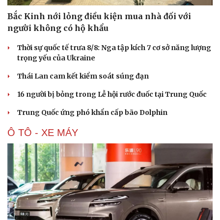
Bắc Kinh nới lỏng điều kiện mua nhà đối với
người không có hộ khẩu
Thời sự quốc tế trưa 8/8: Nga tập kích 7 cơ sở năng lượng
trọng yếu của Ukraine
Thái Lan cam kết kiểm soát súng đạn
16 người bị bỏng trong Lễ hội rước đuốc tại Trung Quốc
Trung Quốc ứng phó khẩn cấp bão Dolphin
Ô TÔ - XE MÁY
Du lịch
Podcast
Tư vấn
Câu chuyện thời sự
Săn Tour
Đọc truyện đêm khuya
check-in
Cửa sổ tình yêu
Kể chuyện cho bé