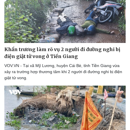
Thể thao
Ô tô - Xe máy
Bóng đá
Ô tô
Lịch thi đấu bóng đá
Xe máy
Thế giới thể thao
Tư vấn
eSports
Hậu trường
Khẩn trương làm rõ vụ 2 người đi đường nghi bị
điện giật tử vong ở Tiền Giang
VOV.VN - Tại xã Mỹ Lương, huyện Cái Bè, tỉnh Tiền Giang vừa
xảy ra trường hợp thương tâm khi 2 người đi đường nghi bị điện
giật tử vong.