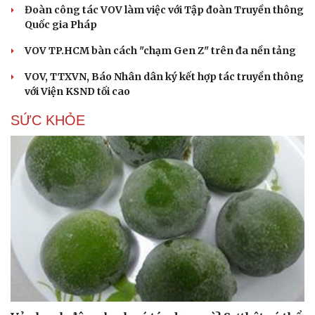
Đoàn công tác VOV làm việc với Tập đoàn Truyền thông
Quốc gia Pháp
VOV TP.HCM bàn cách "chạm Gen Z" trên đa nền tảng
VOV, TTXVN, Báo Nhân dân ký kết hợp tác truyền thông
với Viện KSND tối cao
SỨC KHỎE