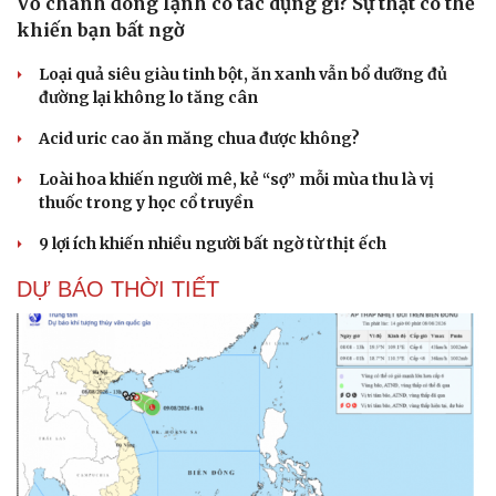
Vỏ chanh đông lạnh có tác dụng gì? Sự thật có thể
khiến bạn bất ngờ
Loại quả siêu giàu tinh bột, ăn xanh vẫn bổ dưỡng đủ
đường lại không lo tăng cân
Acid uric cao ăn măng chua được không?
Loài hoa khiến người mê, kẻ “sợ” mỗi mùa thu là vị
thuốc trong y học cổ truyền
9 lợi ích khiến nhiều người bất ngờ từ thịt ếch
DỰ BÁO THỜI TIẾT