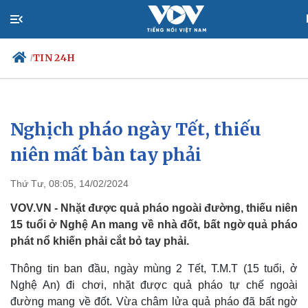
TIN 24H
/
Nghịch pháo ngày Tết, thiếu
Chính trị
Xã hội
Đảng
Tin 24h
niên mất bàn tay phải
Tổ chức nhân sự
Dự báo thời tiết
Quốc hội
Giáo dục
Thứ Tư, 08:05, 14/02/2024
Nhận diện sự thật
Dấu ấn VOV
Việc làm
VOV.VN - Nhặt được quả pháo ngoài đường, thiếu niên
Biển đảo
15 tuổi ở Nghệ An mang về nhà đốt, bất ngờ quả pháo
phát nổ khiến phải cắt bỏ tay phải.
Thông tin ban đầu, ngày mùng 2 Tết, T.M.T (15 tuổi, ở
Nghệ An) đi chơi, nhặt được quả pháo tự chế ngoài
đường mang về đốt. Vừa châm lửa quả pháo đã bất ngờ