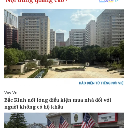
Kinh tế
Thị trường
Bất động sản
Giá vàng
Khởi nghiệp
Tiêu dùng
Tỷ giá
Chứng khoán