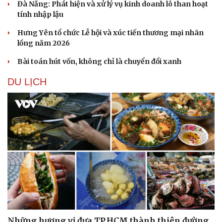
Đà Nẵng: Phát hiện và xử lý vụ kinh doanh lô than hoạt
tính nhập lậu
Hưng Yên tổ chức Lễ hội và xúc tiến thương mại nhãn
lồng năm 2026
Bài toán hút vốn, không chỉ là chuyển đổi xanh
Sức khỏe
Đời sống
DU LỊCH
Dinh dưỡng - món ngon
Nhà đẹp
Cây thuốc
Blog
Sản phụ khoa
Tình yêu - Gia đình
Nhi khoa
Nam khoa
Làm đẹp - giảm cân
Phòng mạch online
Ăn sạch sống khỏe
Những hương vị đưa TP.HCM thành thiên đường