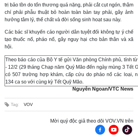
trị bảo tồn do tổn thương quá nặng, phải cắt cụt ngón, thậm
chí phải phẫu thuật bỏ hoàn toàn bàn tay phải, gây ảnh
hưởng tâm lý, thể chất và đời sống sinh hoạt sau này.
Các bác sĩ khuyến cáo người dân tuyệt đối không tự ý chế
tạo thuốc nổ, pháo nổ, gây nguy hại cho bản thân và xã
hội.
Theo báo cáo của Bộ Y tế gửi Văn phòng Chính phủ, tính từ
- 12/2 (29 tháng Chạp năm Quý Mão đến ngày mùng 3 Tết Gi
có 507 trường hợp khám, cấp cứu do pháo nổ các loại, n
134 ca so với cùng kỳ Tết Quỹ Mão.
Nguyễn Ngoan/VTC News
Thế giới
Multimedia
Quan sát
Video
Cuộc sống đó đây
Ảnh
Tag:
VOV
Hồ sơ
E-Magazine
Infographic
Mời quý độc giả theo dõi VOV.VN trên