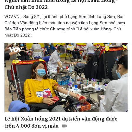
Người dân hiến máu trong Lễ hội xuân Hồng-
Thể thao
Ô tô - Xe máy
Chủ nhật Đỏ 2022
Bóng đá
Ô tô
VOV.VN - Sáng 8/1, tại thành phố Lạng Sơn, tỉnh Lạng Sơn, Ban
Lịch thi đấu bóng đá
Xe máy
Chỉ đạo Vận động hiến máu tình nguyện tỉnh Lạng Sơn phối hợp
Thế giới thể thao
Tư vấn
Báo Tiền phong tổ chức Chương trình "Lễ hội xuân Hồng- Chủ
eSports
nhật Đỏ 2022”.
Hậu trường
Lễ hội Xuân hồng 2021 dự kiến vận động được
trên 4.000 đơn vị máu