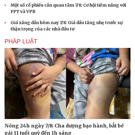
Một số cổ phiếu cần quan tâm 7/8: Cơ hội tiềm năng với
FPT và VPB
Giá xăng dầu hôm nay 7/8: Giá dầu tăng nhẹ trước sự
thận trọng của các nhà đầu tư
PHÁP LUẬT
Văn hóa
Giải trí
Sân khấu - Điện ảnh
Nghệ sĩ
Văn học
Thời trang
Âm nhạc
Sao Việt
Di sản
Nóng 24h ngày 7/8: Cha dượng bạo hành, bắt bé
gái 11 tuổi quỳ đến 1h sáng