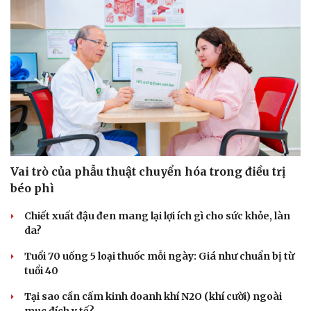
Vai trò của phẫu thuật chuyển hóa trong điều trị
béo phì
Chiết xuất đậu đen mang lại lợi ích gì cho sức khỏe, làn
da?
Tuổi 70 uống 5 loại thuốc mỗi ngày: Giá như chuẩn bị từ
tuổi 40
Tại sao cần cấm kinh doanh khí N2O (khí cười) ngoài
mục đích y tế?