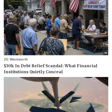
Vụ án
Vũ khí
Tin nóng
Việt Nam
Tư vấn luật
Phân tích