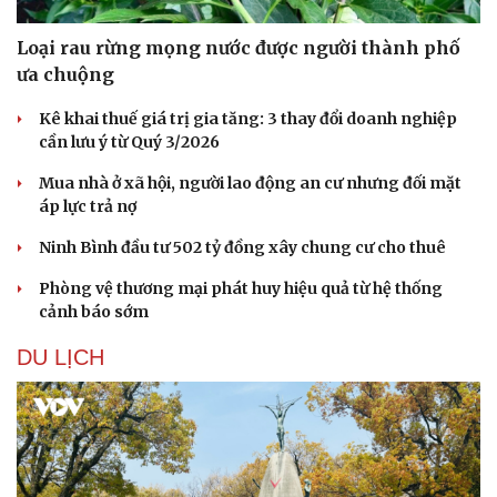
Loại rau rừng mọng nước được người thành phố
ưa chuộng
Kê khai thuế giá trị gia tăng: 3 thay đổi doanh nghiệp
cần lưu ý từ Quý 3/2026
Sức khỏe
Đời sống
Mua nhà ở xã hội, người lao động an cư nhưng đối mặt
Dinh dưỡng - món ngon
Nhà đẹp
áp lực trả nợ
Cây thuốc
Blog
Sản phụ khoa
Tình yêu - Gia đình
Ninh Bình đầu tư 502 tỷ đồng xây chung cư cho thuê
Nhi khoa
Phòng vệ thương mại phát huy hiệu quả từ hệ thống
Nam khoa
cảnh báo sớm
Làm đẹp - giảm cân
Phòng mạch online
DU LỊCH
Ăn sạch sống khỏe