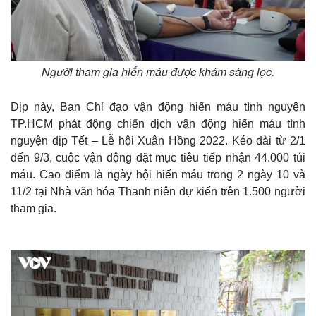
Người tham gia hiến máu được khám sàng lọc.
Dịp này, Ban Chỉ đạo vận động hiến máu tình nguyện
TP.HCM phát động chiến dịch vận động hiến máu tình
nguyện dịp Tết – Lễ hội Xuân Hồng 2022. Kéo dài từ 2/1
đến 9/3, cuộc vận động đặt mục tiêu tiếp nhận 44.000 túi
máu. Cao điểm là ngày hội hiến máu trong 2 ngày 10 và
11/2 tại Nhà văn hóa Thanh niên dự kiến trên 1.500 người
Thế giới
Multimedia
tham gia.
Quan sát
Video
Cuộc sống đó đây
Ảnh
Hồ sơ
E-Magazine
Infographic