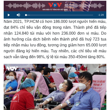
R
-
1:26
L
P
M
o
l
u
a
Năm 2021, TP.HCM có hơn 186.000 lượt người hiến máu,
a
t
e
d
y
e
e
đạt 84% chỉ tiêu vận động trong năm. Thành phố đã tiếp
d
m
:
nhận 124.840 túi máu với hơn 236.000 đơn vị máu. Do
6
.
a
3
ảnh hưởng của dịch bệnh nên thành phố đã huỷ 723 tua
3
%
tiếp nhận máu lưu động, tương ứng giảm hơn 65.000 lượt
i
người đăng ký hiến máu. Tuy nhiên, các chỉ tiêu về máu
n
sạch vẫn tăng đến 98%, tỷ lệ túi máu 350-450ml tăng 80%.
i
n
g
T
i
m
e