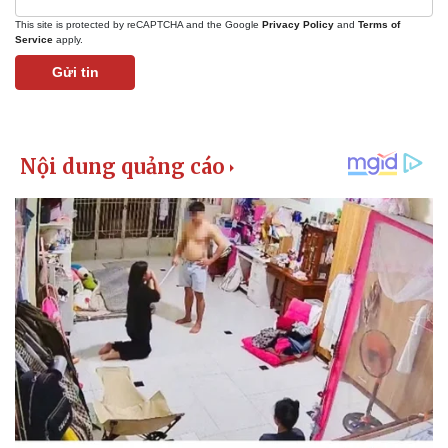
Giá cà phê
This site is protected by reCAPTCHA and the Google
Privacy Policy
and
Terms of
Service
apply.
Gửi tin