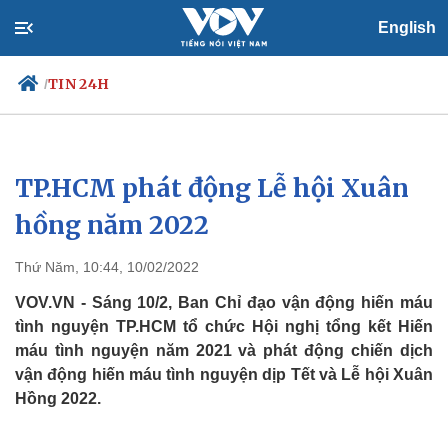
English
TIN 24H
/
TP.HCM phát động Lễ hội Xuân
Chính trị
Xã hội
Đảng
Tin 24h
hồng năm 2022
Tổ chức nhân sự
Dự báo thời tiết
Quốc hội
Giáo dục
Thứ Năm, 10:44, 10/02/2022
Nhận diện sự thật
Dấu ấn VOV
Việc làm
VOV.VN - Sáng 10/2, Ban Chỉ đạo vận động hiến máu
Biển đảo
tình nguyện TP.HCM tổ chức Hội nghị tổng kết Hiến
máu tình nguyện năm 2021 và phát động chiến dịch
vận động hiến máu tình nguyện dịp Tết và Lễ hội Xuân
Hồng 2022.