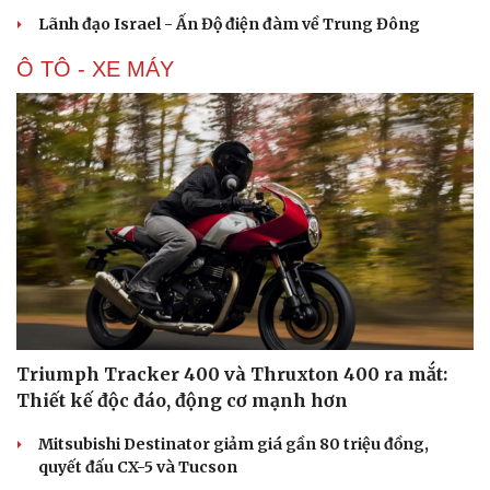
Hạt giống tâm hồn
Lãnh đạo Israel - Ấn Độ điện đàm về Trung Đông
Ô TÔ - XE MÁY
Triumph Tracker 400 và Thruxton 400 ra mắt:
Thiết kế độc đáo, động cơ mạnh hơn
Mitsubishi Destinator giảm giá gần 80 triệu đồng,
quyết đấu CX-5 và Tucson