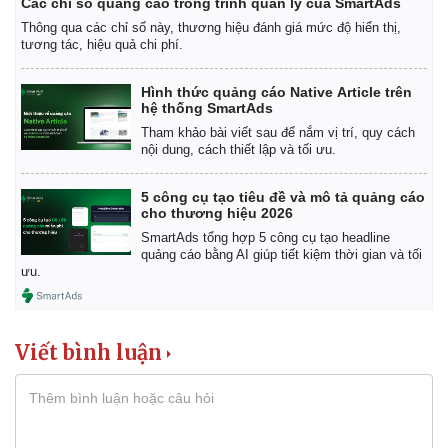
Các chỉ số quảng cáo trong trình quản lý của SmartAds
Thông qua các chỉ số này, thương hiệu đánh giá mức độ hiển thị,
tương tác, hiệu quả chi phí.
Hình thức quảng cáo Native Article trên
hệ thống SmartAds
Tham khảo bài viết sau để nắm vị trí, quy cách
nội dung, cách thiết lập và tối ưu.
5 công cụ tạo tiêu đề và mô tả quảng cáo
cho thương hiệu 2026
SmartAds tổng hợp 5 công cụ tạo headline
quảng cáo bằng AI giúp tiết kiệm thời gian và tối
ưu.
Kinh tế
Thị trường
Viết bình luận
Bất động sản
Giá vàng
Khởi nghiệp
Tiêu dùng
Tỷ giá
Chứng khoán