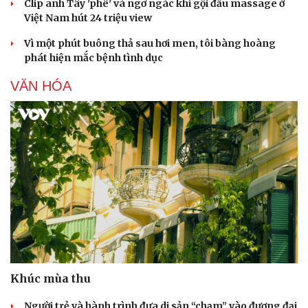
Clip anh Tây 'phê' và ngơ ngác khi gội đầu massage ở
Việt Nam hút 24 triệu view
Vì một phút buông thả sau hơi men, tôi bàng hoàng
phát hiện mắc bệnh tình dục
VĂN HÓA
Khúc mùa thu
Người trẻ và hành trình đưa di sản “chạm” vào đương đại