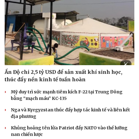
Ấn Độ chi 2,5 tỷ USD để sản xuất khí sinh học,
thúc đẩy nền kinh tế tuần hoàn
Mỹ duy trì sức mạnh tiêm kích F-22 tại Trung Đông
bằng “mạch máu” KC-135
Nga và Kyrgyzstan thúc đẩy hợp tác kinh tế và liên kết
Du lịch
Podcast
địa phương
Tư vấn
Câu chuyện thời sự
Săn Tour
Đọc truyện đêm khuya
Khủng hoảng tên lửa Patriot đẩy NATO vào thế lưỡng
check-in
Cửa sổ tình yêu
nan chiến lược
Kể chuyện cho bé