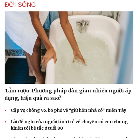
ĐỜI SỐNG
Doanh nghiệp
Công nghệ
Thông tin doanh nghiệp
Sành điệu
Doanh nghiệp 24h
Tin Công nghệ
Doanh nhân
Trải nghiệm
Vì cộng đồng
Chuyển đổi số
Tắm rượu: Phương pháp dân gian nhiều người áp
dụng, hiệu quả ra sao?
Cặp vợ chồng 9X bỏ phố về “giữ hồn nhà cổ” miền Tây
Lời đề nghị của người tình trẻ về chuyện có con chung
khiến tôi bế tắc ở tuổi 80