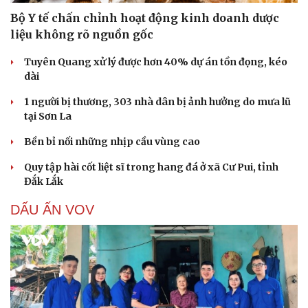
Bộ Y tế chấn chỉnh hoạt động kinh doanh dược
liệu không rõ nguồn gốc
Tuyên Quang xử lý được hơn 40% dự án tồn đọng, kéo
dài
1 người bị thương, 303 nhà dân bị ảnh hưởng do mưa lũ
tại Sơn La
Bền bỉ nối những nhịp cầu vùng cao
Quy tập hài cốt liệt sĩ trong hang đá ở xã Cư Pui, tỉnh
Đắk Lắk
DẤU ẤN VOV
Cải chính