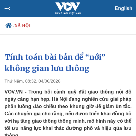
English
XÃ HỘI
/
Tính toán bài bản để “nới”
Chính trị
Xã hội
Đảng
Tin 24h
không gian lưu thông
Tổ chức nhân sự
Dự báo thời tiết
Quốc hội
Giáo dục
Thứ Năm, 08:32, 04/06/2026
Nhận diện sự thật
Dấu ấn VOV
Việc làm
VOV.VN - Trong bối cảnh quỹ đất giao thông nội đô
Biển đảo
ngày càng hạn hẹp, Hà Nội đang nghiên cứu giải pháp
phân luồng đảo chiều theo khung giờ để giảm ùn tắc.
Các chuyên gia cho rằng, nếu được triển khai đồng bộ
với hạ tầng giao thông thông minh, mô hình này có thể
tối ưu năng lực khai thác đường phố và hiệu qủa lưu
thông.