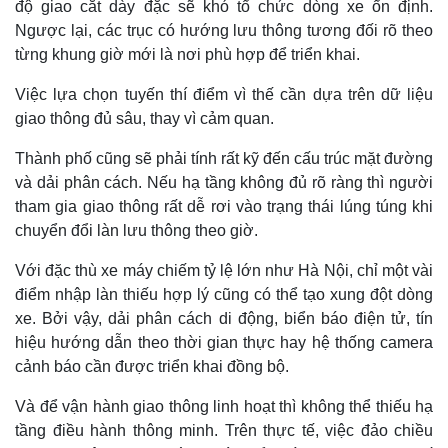
độ giao cắt dày đặc sẽ khó tổ chức dòng xe ổn định.
Ngược lại, các trục có hướng lưu thông tương đối rõ theo
từng khung giờ mới là nơi phù hợp để triển khai.
Việc lựa chọn tuyến thí điểm vì thế cần dựa trên dữ liệu
giao thông đủ sâu, thay vì cảm quan.
Thành phố cũng sẽ phải tính rất kỹ đến cấu trúc mặt đường
và dải phân cách. Nếu hạ tầng không đủ rõ ràng thì người
tham gia giao thông rất dễ rơi vào trạng thái lúng túng khi
chuyển đổi làn lưu thông theo giờ.
Với đặc thù xe máy chiếm tỷ lệ lớn như Hà Nội, chỉ một vài
Thế giới
Multimedia
điểm nhập làn thiếu hợp lý cũng có thể tạo xung đột dòng
Quan sát
Video
xe. Bởi vậy, dải phân cách di động, biển báo điện tử, tín
Cuộc sống đó đây
Ảnh
hiệu hướng dẫn theo thời gian thực hay hệ thống camera
Hồ sơ
E-Magazine
cảnh báo cần được triển khai đồng bộ.
Infographic
Và để vận hành giao thông linh hoạt thì không thể thiếu hạ
tầng điều hành thông minh. Trên thực tế, việc đảo chiều