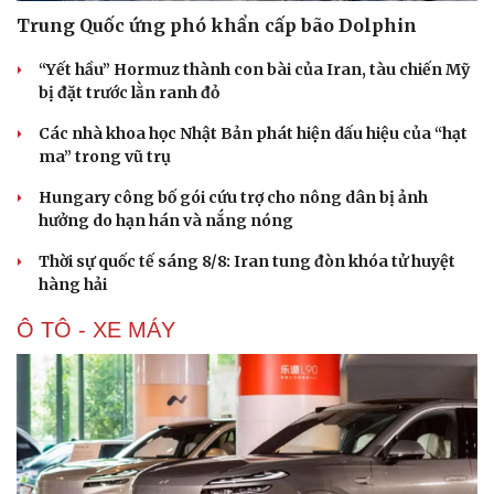
Trung Quốc ứng phó khẩn cấp bão Dolphin
“Yết hầu” Hormuz thành con bài của Iran, tàu chiến Mỹ
bị đặt trước lằn ranh đỏ
Các nhà khoa học Nhật Bản phát hiện dấu hiệu của “hạt
ma” trong vũ trụ
Hungary công bố gói cứu trợ cho nông dân bị ảnh
hưởng do hạn hán và nắng nóng
Thời sự quốc tế sáng 8/8: Iran tung đòn khóa tử huyệt
hàng hải
Ô TÔ - XE MÁY