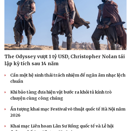
The Odyssey vượt 1 tỷ USD, Christopher Nolan tái
lập kỳ tích sau 14 năm
Cần một hệ sinh thái trách nhiệm để ngăn âm nhạc lệch
chuẩn
Văn hóa
Giải trí
Khi bảo tàng đưa hiện vật bước ra khỏi tủ kính trò
Sân khấu - Điện ảnh
Nghệ sĩ
chuyện cùng công chúng
Văn học
Thời trang
Âm nhạc
Sao Việt
Ấn tượng khai mạc Festival võ thuật quốc tế Hà Nội năm
Di sản
2026
Khai mạc Liên hoan Lân Sư Rồng quốc tế và Lễ hội