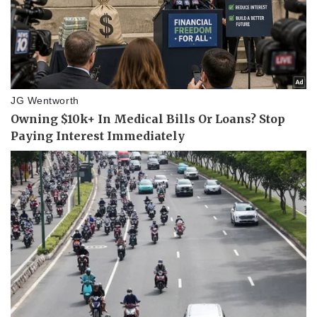
Thể thao
Ô tô - Xe máy
Bóng đá
Ô tô
Lịch thi đấu bóng đá
Xe máy
Thế giới thể thao
Tư vấn
eSports
Hậu trường