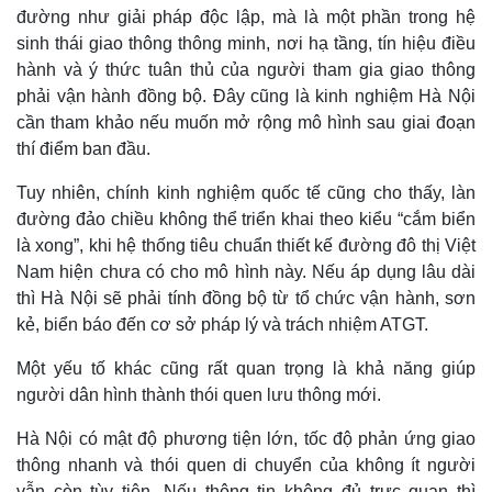
đường như giải pháp độc lập, mà là một phần trong hệ
sinh thái giao thông thông minh, nơi hạ tầng, tín hiệu điều
hành và ý thức tuân thủ của người tham gia giao thông
phải vận hành đồng bộ. Đây cũng là kinh nghiệm Hà Nội
cần tham khảo nếu muốn mở rộng mô hình sau giai đoạn
thí điểm ban đầu.
Tuy nhiên, chính kinh nghiệm quốc tế cũng cho thấy, làn
đường đảo chiều không thể triển khai theo kiểu “cắm biển
là xong”, khi hệ thống tiêu chuẩn thiết kế đường đô thị Việt
Nam hiện chưa có cho mô hình này. Nếu áp dụng lâu dài
thì Hà Nội sẽ phải tính đồng bộ từ tổ chức vận hành, sơn
kẻ, biển báo đến cơ sở pháp lý và trách nhiệm ATGT.
Một yếu tố khác cũng rất quan trọng là khả năng giúp
Kinh tế
Thị trường
người dân hình thành thói quen lưu thông mới.
Bất động sản
Giá vàng
Khởi nghiệp
Tiêu dùng
Hà Nội có mật độ phương tiện lớn, tốc độ phản ứng giao
Tỷ giá
thông nhanh và thói quen di chuyển của không ít người
Chứng khoán
vẫn còn tùy tiện. Nếu thông tin không đủ trực quan thì