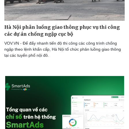
Hà Nội phân luồng giao thông phục vụ thi công
các dự án chống ngập cục bộ
VOV.VN - Để đẩy nhanh tiến độ thi công các công trình chống
Sức khỏe
Đời sống
ngập theo lệnh khẩn cấp, Hà Nội tổ chức phân luồng giao thông
Dinh dưỡng - món ngon
Nhà đẹp
tại các tuyến phố nội đô.
Cây thuốc
Blog
Sản phụ khoa
Tình yêu - Gia đình
Nhi khoa
Nam khoa
Làm đẹp - giảm cân
Phòng mạch online
Ăn sạch sống khỏe