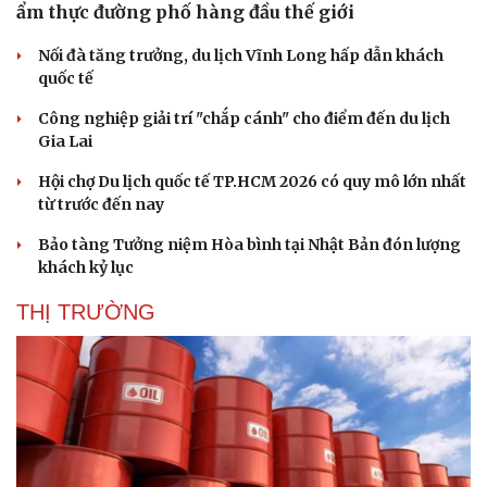
ẩm thực đường phố hàng đầu thế giới
Nối đà tăng trưởng, du lịch Vĩnh Long hấp dẫn khách
quốc tế
Công nghiệp giải trí "chắp cánh" cho điểm đến du lịch
Gia Lai
Hội chợ Du lịch quốc tế TP.HCM 2026 có quy mô lớn nhất
từ trước đến nay
Bảo tàng Tưởng niệm Hòa bình tại Nhật Bản đón lượng
khách kỷ lục
THỊ TRƯỜNG
Du lịch
Podcast
Tư vấn
Câu chuyện thời sự
Săn Tour
Đọc truyện đêm khuya
check-in
Cửa sổ tình yêu
Kể chuyện cho bé