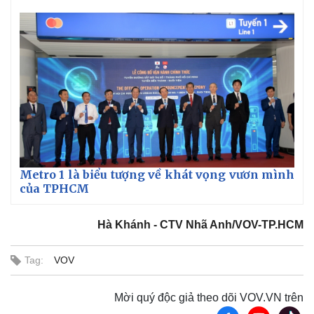
Giá cà phê
Metro 1 là biểu tượng về khát vọng vươn mình
của TPHCM
Hà Khánh - CTV Nhã Anh/VOV-TP.HCM
Tag:
VOV
Mời quý độc giả theo dõi VOV.VN trên