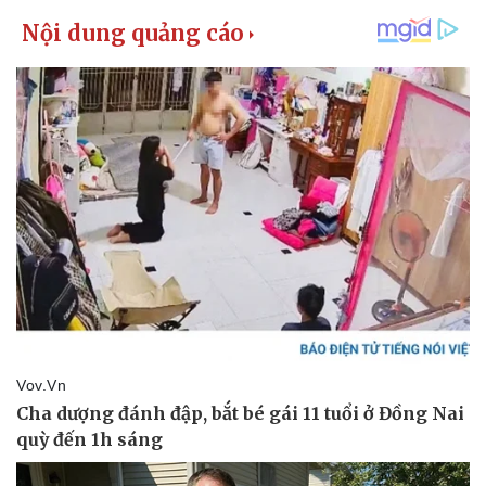
Vụ án
Vũ khí
Tin nóng
Việt Nam
Tư vấn luật
Phân tích