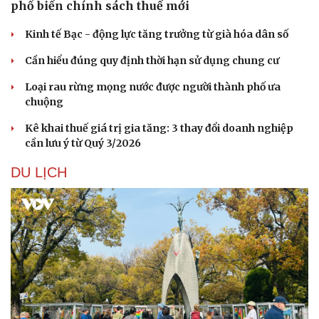
phổ biến chính sách thuế mới
Kinh tế Bạc - động lực tăng trưởng từ già hóa dân số
Cần hiểu đúng quy định thời hạn sử dụng chung cư
Loại rau rừng mọng nước được người thành phố ưa
chuộng
Kê khai thuế giá trị gia tăng: 3 thay đổi doanh nghiệp
cần lưu ý từ Quý 3/2026
DU LỊCH
Văn hóa
Giải trí
Sân khấu - Điện ảnh
Nghệ sĩ
Văn học
Thời trang
Âm nhạc
Sao Việt
Di sản