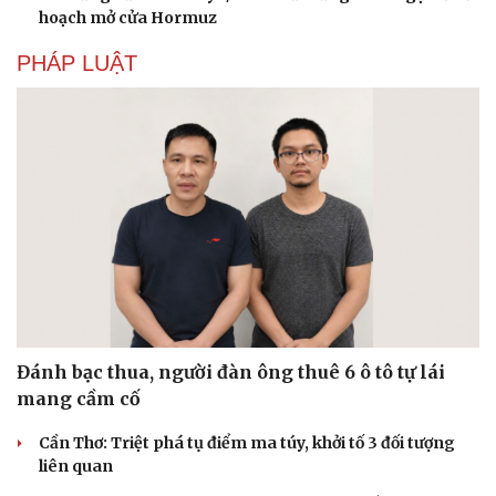
hoạch mở cửa Hormuz
PHÁP LUẬT
Đánh bạc thua, người đàn ông thuê 6 ô tô tự lái
Du lịch
Podcast
mang cầm cố
Tư vấn
Câu chuyện thời sự
Cần Thơ: Triệt phá tụ điểm ma túy, khởi tố 3 đối tượng
Săn Tour
Đọc truyện đêm khuya
liên quan
check-in
Cửa sổ tình yêu
Kể chuyện cho bé