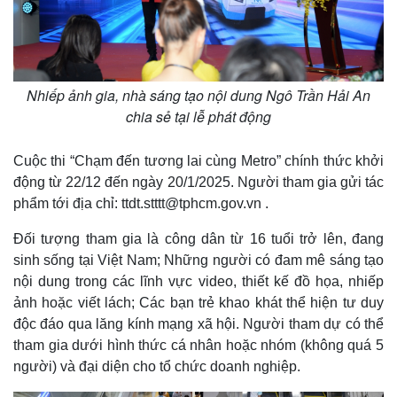
Nhiếp ảnh gia, nhà sáng tạo nội dung Ngô Trần Hải An
chia sẻ tại lễ phát động
Cuộc thi “Chạm đến tương lai cùng Metro” chính thức khởi
động từ 22/12 đến ngày 20/1/2025. Người tham gia gửi tác
phẩm tới địa chỉ: ttdt.stttt@tphcm.gov.vn .
Đối tượng tham gia là công dân từ 16 tuổi trở lên, đang
sinh sống tại Việt Nam; Những người có đam mê sáng tạo
nội dung trong các lĩnh vực video, thiết kế đồ họa, nhiếp
ảnh hoặc viết lách; Các bạn trẻ khao khát thể hiện tư duy
độc đáo qua lăng kính mạng xã hội. Người tham dự có thể
tham gia dưới hình thức cá nhân hoặc nhóm (không quá 5
người) và đại diện cho tổ chức doanh nghiệp.