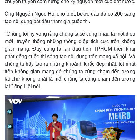
chuyện truyền cảm hứng cho kỷ nguyên mới của đất nước.
Ông Nguyễn Ngọc Hồi cho biết, bước đầu đã có 200 sáng
tạo nội dung bắt đầu tham gia cuộc thi.
"Chúng tôi hy vọng rằng chúng ta sẽ cùng nhau là một điều
mới, truyền thông những thông điệp tích cực trên không
gian mạng. Đây cũng là lần đầu tiên TPHCM triển khai
phát động cuộc thi sáng tạo nội dung trên mạng xã hội. Và
chúng ta hãy tạo ra những khoảnh khắc đẹp nhất, tốt nhất
trên không gian mạng để chúng ta cùng chạm đến tương
lai chứ không phải là mỗi chúng ta cùng chạm đến tương
lai." ông Hồi nói.
Thế giới
Multimedia
Quan sát
Video
Cuộc sống đó đây
Ảnh
Hồ sơ
E-Magazine
Infographic