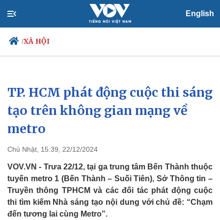
English
XÃ HỘI
/
TP. HCM phát động cuộc thi sáng
Chính trị
Xã hội
Đảng
Tin 24h
tạo trên không gian mạng về
Tổ chức nhân sự
Dự báo thời tiết
metro
Quốc hội
Giáo dục
Nhận diện sự thật
Dấu ấn VOV
Việc làm
Chủ Nhật, 15:39, 22/12/2024
Biển đảo
VOV.VN - Trưa 22/12, tại ga trung tâm Bến Thành thuộc
tuyến metro 1 (Bến Thành – Suối Tiên), Sở Thông tin –
Truyền thông TPHCM và các đối tác phát động cuộc
thi tìm kiếm Nhà sáng tạo nội dung với chủ đề: “Chạm
đến tương lai cùng Metro”.