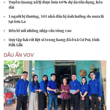
Tuyên Quang xử lý được hơn 40% dự án tồn đọng, kéo
dài
1 người bị thương, 303 nhà dân bị ảnh hưởng do mưa lũ
tại Sơn La
Bền bỉ nối những nhịp cầu vùng cao
Quy tập hài cốt liệt sĩ trong hang đá ở xã Cư Pui, tỉnh
Đắk Lắk
DẤU ẤN VOV