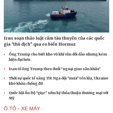
Iran soạn thảo luật cấm tàu thuyền của các quốc
gia "thù địch" qua eo biển Hormuz
Ông Trump cho biết kho vũ khí vẫn dồi dào nhưng kém
hiện đại hơn
Iran tố ông Trump theo đuổi “ngoại giao sân khấu”
Thời sự quốc tế sáng 7/8: Nga dội "mưa" tên lửa, Ukraine
khó khăn chống đỡ
Quốc hội Ấn Độ “giục” sớm ký thỏa thuận thương mại với
Mỹ
Ô TÔ - XE MÁY
Cải chính