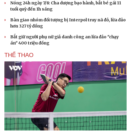
Nóng 24h ngày 7/8: Cha dượng bạo hành, bắt bé gái 11
Hạt giống tâm hồn
tuổi quỳ đến 1h sáng
Bàn giao nhóm đối tượng bị Interpol truy nã đỏ, lừa đảo
hơn 327 tỷ đồng
Bắt giữ người phụ nữ giả danh công an lừa đảo "chạy
án" 400 triệu đồng
THỂ THAO