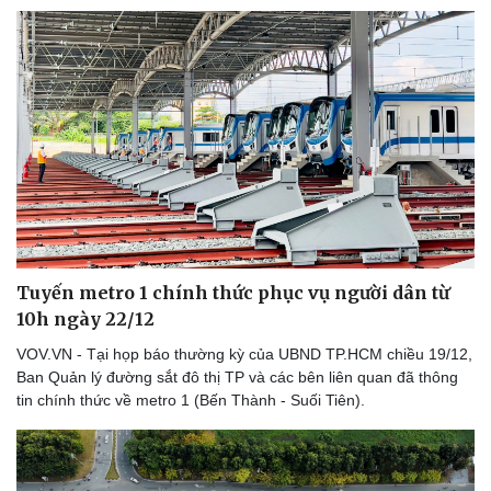
Doanh nghiệp
Công nghệ
Thông tin doanh nghiệp
Sành điệu
Doanh nghiệp 24h
Tin Công nghệ
Doanh nhân
Trải nghiệm
Vì cộng đồng
Chuyển đổi số
Tuyến metro 1 chính thức phục vụ người dân từ
10h ngày 22/12
VOV.VN - Tại họp báo thường kỳ của UBND TP.HCM chiều 19/12,
Ban Quản lý đường sắt đô thị TP và các bên liên quan đã thông
tin chính thức về metro 1 (Bến Thành - Suối Tiên).