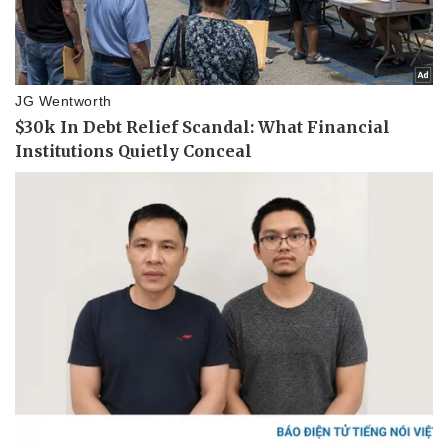
Thể thao
Ô tô - Xe máy
Bóng đá
Ô tô
Lịch thi đấu bóng đá
Xe máy
Thế giới thể thao
Tư vấn
eSports
Hậu trường