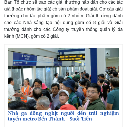
Ban Tổ chức sẽ trao các giải thưởng hấp dẫn cho các tác
giả (hoặc nhóm tác giả) có sản phẩm đoạt giải. Cơ cấu giải
thưởng cho tác phẩm gồm có 2 nhóm. Giải thưởng dành
cho các Nhà sáng tạo nội dung gồm có 8 giải và Giải
thưởng dành cho các Công ty truyền thông quản lý đa
kênh (MCN), gồm có 2 giải.
Kinh tế
Thị trường
Bất động sản
Giá vàng
Khởi nghiệp
Tiêu dùng
Nhà ga đông nghịt người đến trải nghiệm
Tỷ giá
tuyến metro Bến Thành - Suối Tiên
Chứng khoán