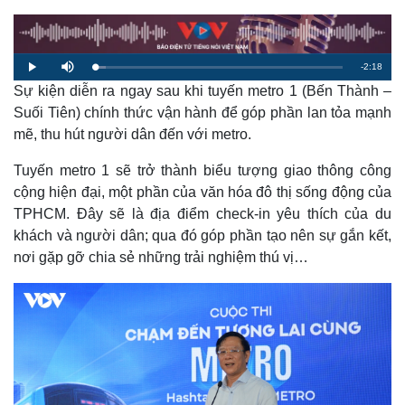
R
-
2:18
L
P
M
o
l
u
a
Sự kiện diễn ra ngay sau khi tuyến metro 1 (Bến Thành –
a
t
e
d
y
e
e
Suối Tiên) chính thức vận hành để góp phần lan tỏa mạnh
d
m
:
mẽ, thu hút người dân đến với metro.
4
.
a
4
2
Tuyến metro 1 sẽ trở thành biểu tượng giao thông công
%
i
cộng hiện đại, một phần của văn hóa đô thị sống động của
n
TPHCM. Đây sẽ là địa điểm check-in yêu thích của du
i
khách và người dân; qua đó góp phần tạo nên sự gắn kết,
nơi gặp gỡ chia sẻ những trải nghiệm thú vị…
n
g
T
i
m
e