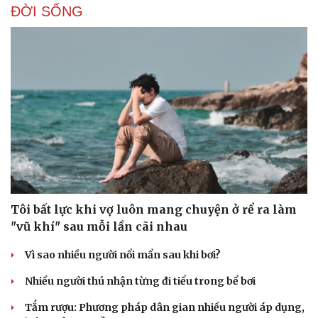
ĐỜI SỐNG
Sức khỏe
Đời sống
Dinh dưỡng - món ngon
Nhà đẹp
Cây thuốc
Blog
Sản phụ khoa
Tình yêu - Gia đình
Nhi khoa
Nam khoa
Làm đẹp - giảm cân
Tôi bất lực khi vợ luôn mang chuyện ở rể ra làm
Phòng mạch online
"vũ khí" sau mỗi lần cãi nhau
Ăn sạch sống khỏe
Vì sao nhiều người nổi mẩn sau khi bơi?
Nhiều người thú nhận từng đi tiểu trong bể bơi
Tắm rượu: Phương pháp dân gian nhiều người áp dụng,