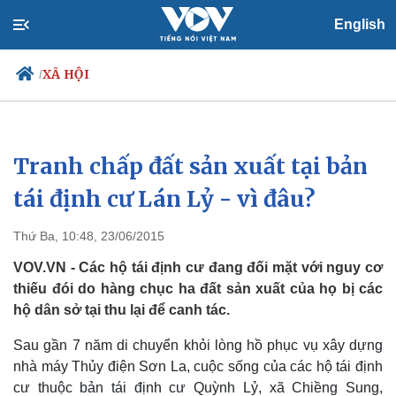
English
XÃ HỘI
/
Tranh chấp đất sản xuất tại bản
Chính trị
Xã hội
Đảng
Tin 24h
tái định cư Lán Lỷ - vì đâu?
Tổ chức nhân sự
Dự báo thời tiết
Quốc hội
Giáo dục
Thứ Ba, 10:48, 23/06/2015
Nhận diện sự thật
Dấu ấn VOV
Việc làm
VOV.VN - Các hộ tái định cư đang đối mặt với nguy cơ
Biển đảo
thiếu đói do hàng chục ha đất sản xuất của họ bị các
hộ dân sở tại thu lại để canh tác.
Sau gần 7 năm di chuyển khỏi lòng hồ phục vụ xây dựng
nhà máy Thủy điện Sơn La, cuộc sống của các hộ tái định
cư thuộc bản tái định cư Quỳnh Lỷ, xã Chiềng Sung,