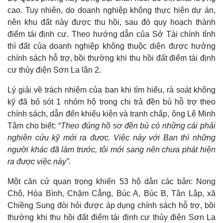
Giá cà phê
cao. Tuy nhiên, do doanh nghiệp không thực hiện dự án,
nên khu đất này được thu hồi, sau đó quy hoạch thành
điểm tái định cư. Theo hướng dẫn của Sở Tài chính tỉnh
thì đất của doanh nghiệp không thuộc diện được hưởng
chính sách hỗ trợ, bồi thường khi thu hồi đất điểm tái định
cư thủy điện Sơn La lần 2.
Lý giải về trách nhiệm của ban khi tìm hiểu, rà soát không
kỹ đã bỏ sót 1 nhóm hộ trong chi trả đền bù hỗ trợ theo
chính sách, dẫn đến khiếu kiện và tranh chấp, ông Lê Minh
Tâm cho biết: “
Theo đúng hồ sơ đền bù có những cái phải
nghiên cứu kỹ mới ra được. Việc này với Ban thì những
người khác đã làm trước, tôi mới sang nên chưa phát hiện
ra được việc này”.
Một căn cứ quan trọng khiến 53 hộ dân các bản: Nong
Chô, Hòa Bình, Chặm Cẳng, Búc A, Búc B, Tân Lập, xã
Chiềng Sung đòi hỏi được áp dụng chính sách hỗ trợ, bồi
thường khi thu hồi đất điểm tái định cư thủy điện Sơn La