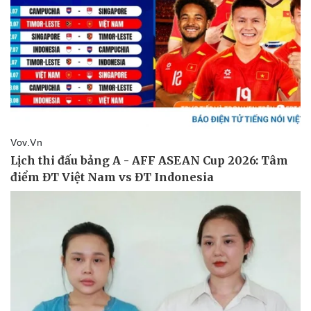
Thể thao
Ô tô - Xe máy
Bóng đá
Ô tô
Lịch thi đấu bóng đá
Xe máy
Thế giới thể thao
Tư vấn
eSports
Hậu trường