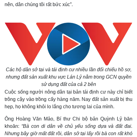
nên, dân chúng tôi rất bức xúc”.
Các hộ dân sở tại và tái định cư nhiều lần đối chiếu hồ sơ,
nhưng đất sản xuất khu vực Lán Lỷ nằm trong GCN quyền
sử dụng đất của cả 2 bên
Thế giới
Multimedia
Cuộc sống người nông dân tại bản tái định cư này chỉ biết
Quan sát
Video
trông cậy vào trồng cấy hàng năm. Nay đất sản xuất bị thu
Cuộc sống đó đây
Ảnh
hẹp, họ không khỏi lo lắng cho tương lai của mình.
Hồ sơ
E-Magazine
Infographic
Ông Hoàng Văn Mảo, Bí thư Chi bộ bản Quỳnh Lỷ băn
khoăn:
“Bà con di dân về chủ yếu sống dựa và đất đai.
Nhưng bây giờ mất đất rồi, dân sở tại lấy rồi bà con rất khó