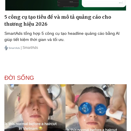
5 công cụ tạo tiêu đề và mô tả quảng cáo cho
thương hiệu 2026
SmartAds tổng hợp 5 công cụ tạo headline quảng cáo bằng AI
giúp tiết kiệm thời gian và tối ưu.
Sức khỏe
Đời sống
| SmartAds
Dinh dưỡng - món ngon
Nhà đẹp
Cây thuốc
Blog
Sản phụ khoa
Tình yêu - Gia đình
Nhi khoa
Nam khoa
ĐỜI SỐNG
Làm đẹp - giảm cân
Phòng mạch online
Ăn sạch sống khỏe