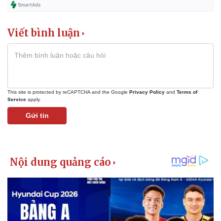
Viết bình luận
This site is protected by reCAPTCHA and the Google
Privacy Policy
and
Terms of
Service
apply.
Gửi tin