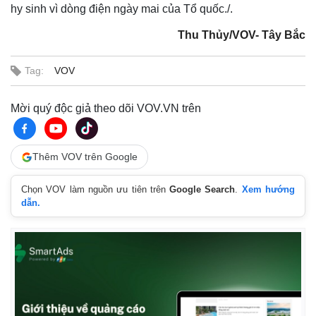
Vụ án
Vũ khí
hy sinh vì dòng điện ngày mai của Tổ quốc./.
Tin nóng
Việt Nam
Tư vấn luật
Phân tích
Thu Thủy/VOV- Tây Bắc
Tag:
VOV
Mời quý độc giả theo dõi VOV.VN trên
Thêm VOV trên Google
Chọn VOV làm nguồn ưu tiên trên
Google Search
.
Xem hướng
dẫn.