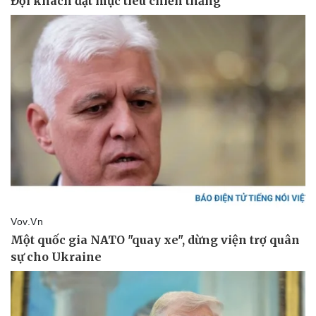
Doanh nghiệp
Công nghệ
Thông tin doanh nghiệp
Sành điệu
Doanh nghiệp 24h
Tin Công nghệ
Doanh nhân
Trải nghiệm
Vì cộng đồng
Chuyển đổi số