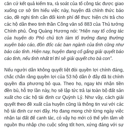
căn cứ kết quả kiểm tra, rà soát của tổ công tác được giao
xuống cơ sở tìm hiểu việc này, huyện đã chính thức báo
cáo, đề nghị tỉnh cân đối kinh phí để thực hiện chi trả cho
các hộ dân theo tinh thần Công văn số 883 của Thủ tướng
Chính phủ. Ông Quàng Hương nói: “
Hiện nay tổ công tác
của huyện do Phó chủ tịch làm tổ trưởng đang thường
xuyên báo cáo, đôn đốc các ban ngành của tỉnh cũng như
báo cáo tỉnh. Hiện nay, huyện đang cố gắng giải quyết báo
cáo tỉnh, nếu tỉnh nhất trí thì sẽ giải quyết cho bà con”
.
Nếu người dân không quyết liệt đòi quyền lợi chính đáng,
chắc chắn rằng quyền lợi của 53 hộ dân ở đây đã bị chính
quyền địa phương bỏ qua. Theo họ, ngay khi nhận tiền
đền bù, hỗ trợ lần này, họ sẽ lập tức trả lại toàn bộ đất sản
xuất cho các hộ tái định cư Quỳnh Lỷ. Như vậy, cách giải
quyết theo đề xuất của huyện cũng là thông tin vui với các
hộ tái định cư nơi đây. Họ đang mong chờ từng ngày việc
nhận lại đất để canh tác, có vậy họ mới có thể yên tâm về
Pháp luật
Quân sự - Quốc phòng
nguồn thu nhập cho cuộc sống tốt hơn, xứng đáng với sự