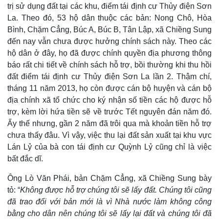
trị sử dụng đất tại các khu, điểm tái định cư Thủy điện Sơn
La. Theo đó, 53 hộ dân thuộc các bản: Nong Chô, Hòa
Bình, Chặm Cẳng, Búc A, Búc B, Tân Lập, xã Chiềng Sung
đến nay vẫn chưa được hưởng chính sách này. Theo các
hộ dân ở đây, họ đã được chính quyền địa phương thông
báo rất chi tiết về chính sách hỗ trợ, bồi thường khi thu hồi
đất điểm tái định cư Thủy điện Sơn La lần 2. Thậm chí,
tháng 11 năm 2013, họ còn được cán bộ huyện và cán bộ
địa chính xã tổ chức cho ký nhận số tiền các hộ được hỗ
trợ, kèm lời hứa tiền sẽ về trước Tết nguyên đán năm đó.
Ấy thế nhưng, gần 2 năm đã trôi qua mà khoản tiền hỗ trợ
chưa thấy đâu. Vì vậy, việc thu lại đất sản xuất tại khu vực
Lán Lỷ của bà con tái định cư Quỳnh Lỷ cũng chỉ là việc
bất đắc dĩ.
Ông Lò Văn Phái, bản Chặm Cẳng, xã Chiềng Sung bày
tỏ: “
Không được hỗ trợ chúng tôi sẽ lấy đất. Chúng tôi cũng
đã trao đổi với bản mới là vì Nhà nước làm không công
bằng cho dân nên chúng tôi sẽ lấy lại đất và chúng tôi đã