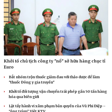
Hạt giống tâm hồn
Khởi tố chủ tịch công ty "nổ" sở hữu hàng chục tỉ
Euro
Bắt nhóm trộn thuốc giảm đau với thảo dược để làm
"thuốc Đông y gia truyền"
Khởi tố đối tượng vận chuyển trái phép gần 50 tấn hàng
hóa qua biên giới
Lật tẩy hành vi xâm phạm bản quyền của Vũ Phi Điệp –
“ông trùm” Việt KTV