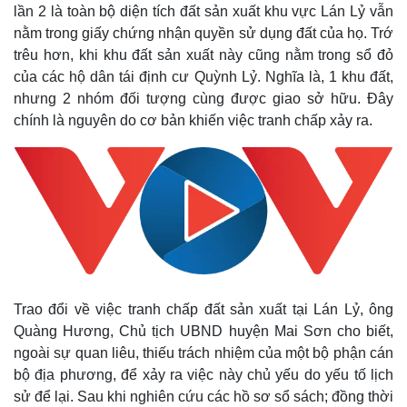
lần 2 là toàn bộ diện tích đất sản xuất khu vực Lán Lỷ vẫn
nằm trong giấy chứng nhận quyền sử dụng đất của họ. Trớ
trêu hơn, khi khu đất sản xuất này cũng nằm trong sổ đỏ
của các hộ dân tái định cư Quỳnh Lỷ. Nghĩa là, 1 khu đất,
nhưng 2 nhóm đối tượng cùng được giao sở hữu. Đây
chính là nguyên do cơ bản khiến việc tranh chấp xảy ra.
Trao đổi về việc tranh chấp đất sản xuất tại Lán Lỷ, ông
Quàng Hương, Chủ tịch UBND huyện Mai Sơn cho biết,
ngoài sự quan liêu, thiếu trách nhiệm của một bộ phận cán
bộ địa phương, để xảy ra việc này chủ yếu do yếu tố lịch
sử để lại. Sau khi nghiên cứu các hồ sơ sổ sách; đồng thời