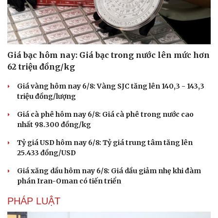
Giá bạc hôm nay: Giá bạc trong nước lên mức hơn
62 triệu đồng/kg
Giá vàng hôm nay 6/8: Vàng SJC tăng lên 140,3 - 143,3
triệu đồng/lượng
Giá cà phê hôm nay 6/8: Giá cà phê trong nước cao
nhất 98.300 đồng/kg
Tỷ giá USD hôm nay 6/8: Tỷ giá trung tâm tăng lên
25.433 đồng/USD
Giá xăng dầu hôm nay 6/8: Giá dầu giảm nhẹ khi đàm
Du lịch
Podcast
phán Iran-Oman có tiến triển
Tư vấn
Câu chuyện thời sự
Săn Tour
Đọc truyện đêm khuya
PHÁP LUẬT
check-in
Cửa sổ tình yêu
Kể chuyện cho bé