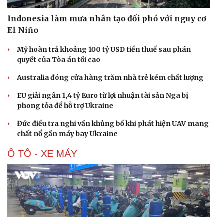
Indonesia làm mưa nhân tạo đối phó với nguy cơ
El Niño
Mỹ hoàn trả khoảng 100 tỷ USD tiền thuế sau phán
quyết của Tòa án tối cao
Australia đóng cửa hàng trăm nhà trẻ kém chất lượng
EU giải ngân 1,4 tỷ Euro từ lợi nhuận tài sản Nga bị
phong tỏa để hỗ trợ Ukraine
Đức điều tra nghi vấn khủng bố khi phát hiện UAV mang
chất nổ gần máy bay Ukraine
Ô TÔ - XE MÁY