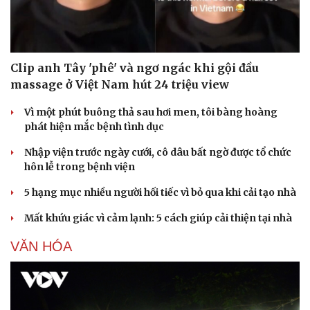
Clip anh Tây 'phê' và ngơ ngác khi gội đầu
massage ở Việt Nam hút 24 triệu view
Vì một phút buông thả sau hơi men, tôi bàng hoàng
phát hiện mắc bệnh tình dục
Nhập viện trước ngày cưới, cô dâu bất ngờ được tổ chức
hôn lễ trong bệnh viện
5 hạng mục nhiều người hối tiếc vì bỏ qua khi cải tạo nhà
Mất khứu giác vì cảm lạnh: 5 cách giúp cải thiện tại nhà
VĂN HÓA