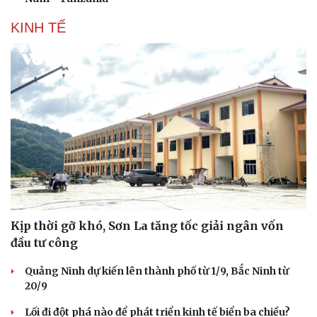
KINH TẾ
Văn hóa
Giải trí
Kịp thời gỡ khó, Sơn La tăng tốc giải ngân vốn
Sân khấu - Điện ảnh
Nghệ sĩ
đầu tư công
Văn học
Thời trang
Âm nhạc
Sao Việt
Quảng Ninh dự kiến lên thành phố từ 1/9, Bắc Ninh từ
Di sản
20/9
Lối đi đột phá nào để phát triển kinh tế biển ba chiều?