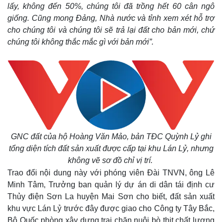
lấy, không đến 50%, chúng tôi đã trồng hết 60 cân ngô
giống. Cũng mong Đảng, Nhà nước và tỉnh xem xét hỗ trợ
cho chúng tôi và chúng tôi sẽ trả lại đất cho bản mới, chứ
chúng tôi không thắc mắc gì với bản mới”.
GNC đất của hộ Hoàng Văn Mảo, bản TĐC Quỳnh Lỷ ghi
tổng diện tích đất sản xuất được cấp tại khu Lán Lỷ, nhưng
không vẽ sơ đồ chỉ vị trí.
Kinh tế
Thị trường
Trao đổi nội dung này với phóng viên Đài TNVN, ông Lê
Minh Tâm, Trưởng ban quản lý dự án di dân tái định cư
Bất động sản
Giá vàng
Khởi nghiệp
Tiêu dùng
Thủy điện Sơn La huyện Mai Sơn cho biết, đất sản xuất
Tỷ giá
khu vực Lán Lỷ trước đây được giao cho Công ty Tây Bắc,
Chứng khoán
Bộ Quốc phòng xây dựng trại chăn nuôi bò thịt chất lượng