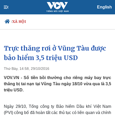
English
XÃ HỘI
/
Trực thăng rơi ở Vũng Tàu được
Chính trị
Xã hội
Đảng
Tin 24h
bảo hiểm 3,5 triệu USD ​
Tổ chức nhân sự
Dự báo thời tiết
Quốc hội
Giáo dục
Thứ Bảy, 14:58, 29/10/2016
Nhận diện sự thật
Dấu ấn VOV
Việc làm
VOV.VN - Số tiền bồi thường cho riêng máy bay trực
Biển đảo
thăng bị tai nạn tại Vũng Tàu ngày 18/10 vừa qua là 3,5
triệu USD.
Ngày 29/10, Tổng công ty Bảo hiểm Dầu khí Việt Nam
(PVI) công bố đã hoàn tất các thủ tục có liên quan và chính