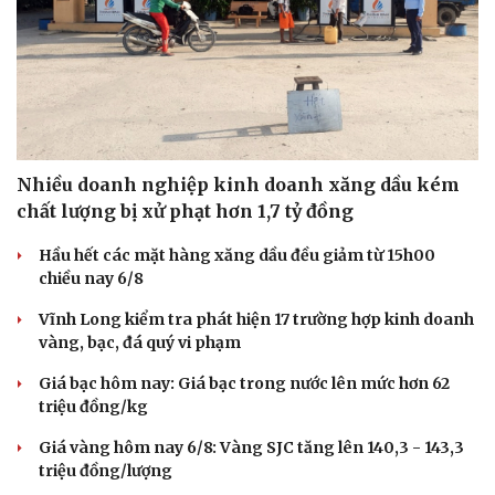
Sức khỏe
Đời sống
Nhiều doanh nghiệp kinh doanh xăng dầu kém
Dinh dưỡng - món ngon
Nhà đẹp
chất lượng bị xử phạt hơn 1,7 tỷ đồng
Cây thuốc
Blog
Sản phụ khoa
Tình yêu - Gia đình
Hầu hết các mặt hàng xăng dầu đều giảm từ 15h00
Nhi khoa
chiều nay 6/8
Nam khoa
Làm đẹp - giảm cân
Vĩnh Long kiểm tra phát hiện 17 trường hợp kinh doanh
Phòng mạch online
vàng, bạc, đá quý vi phạm
Ăn sạch sống khỏe
Giá bạc hôm nay: Giá bạc trong nước lên mức hơn 62
triệu đồng/kg
Giá vàng hôm nay 6/8: Vàng SJC tăng lên 140,3 - 143,3
triệu đồng/lượng