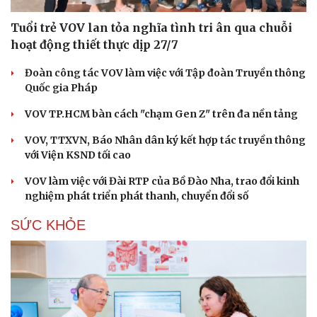
Tuổi trẻ VOV lan tỏa nghĩa tình tri ân qua chuỗi
hoạt động thiết thực dịp 27/7
Đoàn công tác VOV làm việc với Tập đoàn Truyền thông
Quốc gia Pháp
VOV TP.HCM bàn cách "chạm Gen Z" trên đa nền tảng
VOV, TTXVN, Báo Nhân dân ký kết hợp tác truyền thông
với Viện KSND tối cao
VOV làm việc với Đài RTP của Bồ Đào Nha, trao đổi kinh
nghiệm phát triển phát thanh, chuyển đổi số
SỨC KHỎE