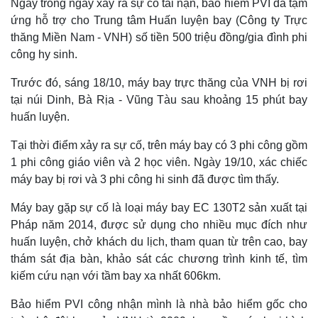
Ngay trong ngày xảy ra sự cố tai nạn, bảo hiểm PVI đã tạm
ứng hỗ trợ cho Trung tâm Huấn luyện bay (Công ty Trực
thăng Miền Nam - VNH) số tiền 500 triệu đồng/gia đình phi
công hy sinh.
Trước đó, sáng 18/10, máy bay trực thăng của VNH bị rơi
tại núi Dinh, Bà Rịa - Vũng Tàu sau khoảng 15 phút bay
huấn luyện.
Tại thời điểm xảy ra sự cố, trên máy bay có 3 phi công gồm
1 phi công giáo viên và 2 học viên. Ngày 19/10, xác chiếc
máy bay bị rơi và 3 phi công hi sinh đã được tìm thấy.
Máy bay gặp sự cố là loại máy bay EC 130T2 sản xuất tại
Pháp năm 2014, được sử dụng cho nhiều mục đích như
huấn luyện, chở khách du lịch, tham quan từ trên cao, bay
thám sát địa bàn, khảo sát các chương trình kinh tế, tìm
kiếm cứu nạn với tầm bay xa nhất 606km.
Bảo hiểm PVI công nhận mình là nhà bảo hiểm gốc cho