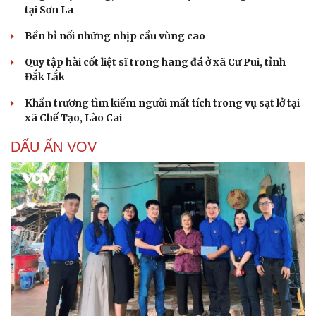
tại Sơn La
Hạt giống tâm hồn
Bền bỉ nối những nhịp cầu vùng cao
Quy tập hài cốt liệt sĩ trong hang đá ở xã Cư Pui, tỉnh
Đắk Lắk
Khẩn trương tìm kiếm người mất tích trong vụ sạt lở tại
xã Chế Tạo, Lào Cai
DẤU ẤN VOV