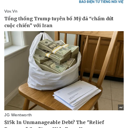
Vụ án
Vũ khí
Tin nóng
Việt Nam
Tư vấn luật
Phân tích