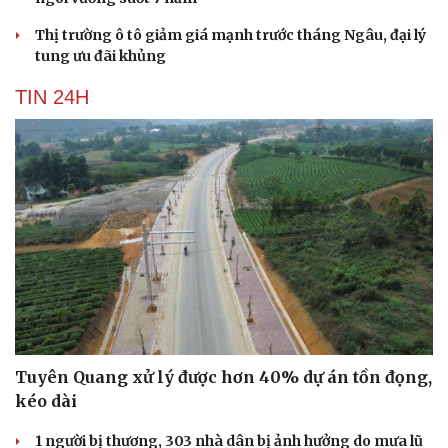
Thị trường ô tô giảm giá mạnh trước tháng Ngâu, đại lý
tung ưu đãi khủng
TIN 24H
Du lịch
Podcast
Tuyên Quang xử lý được hơn 40% dự án tồn đọng,
Tư vấn
Câu chuyện thời sự
kéo dài
Săn Tour
Đọc truyện đêm khuya
check-in
Cửa sổ tình yêu
1 người bị thương, 303 nhà dân bị ảnh hưởng do mưa lũ
Kể chuyện cho bé