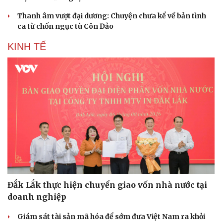
Thanh âm vượt đại dương: Chuyện chưa kể về bản tình
ca từ chốn ngục tù Côn Đảo
KINH TẾ
Doanh nghiệp
Công nghệ
Thông tin doanh nghiệp
Sành điệu
Doanh nghiệp 24h
Tin Công nghệ
Doanh nhân
Trải nghiệm
Vì cộng đồng
Chuyển đổi số
Đắk Lắk thực hiện chuyển giao vốn nhà nước tại
doanh nghiệp
Giám sát tài sản mã hóa để sớm đưa Việt Nam ra khỏi