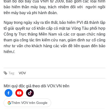
toàn bộ đội bay của VNH từ 2009, bao gồm các loại hình
bảo hiểm thân máy bay, trách nhiệm đối với người ngồi
trên máy bay và phi hành đoàn.
Ngay trong ngày xảy ra tổn thất, bảo hiểm PVI đã thành lập
tổ giải quyết sự cố khẩn cấp có mặt tại Vũng Tàu phối hợp
Công ty Trực thăng Miền Nam và các cơ quan chức năng
tham gia công tác tìm kiếm cứu nạn, giám định sự cố cũng
như tư vấn cho khách hàng các vấn đề liên quan đến bảo
hiểm./.
Thế giới
Multimedia
Tag:
VOV
Quan sát
Video
Cuộc sống đó đây
Ảnh
Mời quý độc giả theo dõi VOV.VN trên
Hồ sơ
E-Magazine
Infographic
Thêm VOV trên Google