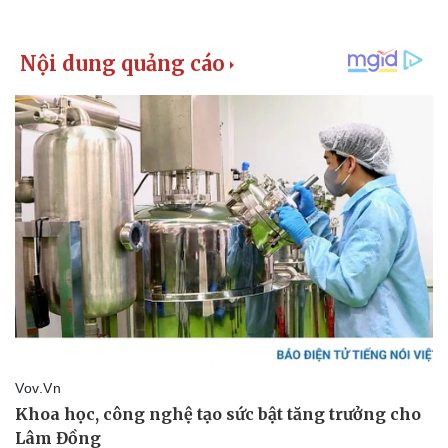
Kinh tế
Thị trường
Bất động sản
Giá vàng
Khởi nghiệp
Tiêu dùng
Tỷ giá
Chứng khoán