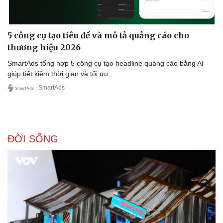
Thể thao
Ô tô - Xe máy
Bóng đá
Ô tô
Lịch thi đấu bóng đá
Xe máy
5 công cụ tạo tiêu đề và mô tả quảng cáo cho
Thế giới thể thao
Tư vấn
thương hiệu 2026
eSports
Hậu trường
SmartAds tổng hợp 5 công cụ tạo headline quảng cáo bằng AI
giúp tiết kiệm thời gian và tối ưu.
| SmartAds
ĐỜI SỐNG