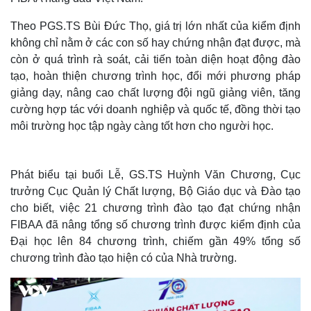
Theo PGS.TS Bùi Đức Thọ, giá trị lớn nhất của kiểm định
không chỉ nằm ở các con số hay chứng nhận đạt được, mà
còn ở quá trình rà soát, cải tiến toàn diện hoạt động đào
tạo, hoàn thiện chương trình học, đổi mới phương pháp
giảng dạy, nâng cao chất lượng đội ngũ giảng viên, tăng
cường hợp tác với doanh nghiệp và quốc tế, đồng thời tạo
môi trường học tập ngày càng tốt hơn cho người học.
Phát biểu tại buổi Lễ, GS.TS Huỳnh Văn Chương, Cục
trưởng Cục Quản lý Chất lượng, Bộ Giáo dục và Đào tạo
Thế giới
Multimedia
cho biết, việc 21 chương trình đào tạo đạt chứng nhận
Quan sát
Video
FIBAA đã nâng tổng số chương trình được kiểm định của
Cuộc sống đó đây
Ảnh
Đại học lên 84 chương trình, chiếm gần 49% tổng số
Hồ sơ
E-Magazine
chương trình đào tạo hiện có của Nhà trường.
Infographic