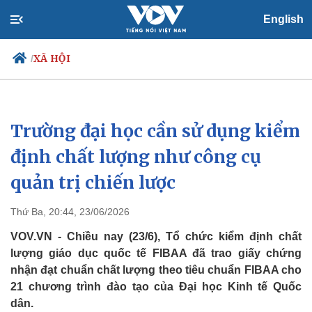
English
XÃ HỘI
/
Trường đại học cần sử dụng kiểm
Chính trị
Xã hội
Đảng
Tin 24h
định chất lượng như công cụ
Tổ chức nhân sự
Dự báo thời tiết
quản trị chiến lược
Quốc hội
Giáo dục
Nhận diện sự thật
Dấu ấn VOV
Việc làm
Thứ Ba, 20:44, 23/06/2026
Biển đảo
VOV.VN - Chiều nay (23/6), Tổ chức kiểm định chất
lượng giáo dục quốc tế FIBAA đã trao giấy chứng
nhận đạt chuẩn chất lượng theo tiêu chuẩn FIBAA cho
21 chương trình đào tạo của Đại học Kinh tế Quốc
dân.