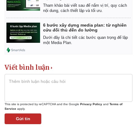
Vụ án
Vũ khí
Tham khảo bài viết sau để nắm vị trí, quy cách
Tin nóng
Việt Nam
nội dung, cách thiết lập và tối ưu.
Tư vấn luật
Phân tích
6 bước xây dựng media plan: từ nghiên
cứu đối thủ đến đo lường
Dưới đây là chi tiết các bước quan trọng để lập
một Media Plan.
Viết bình luận
This site is protected by reCAPTCHA and the Google
Privacy Policy
and
Terms of
Service
apply.
Gửi tin