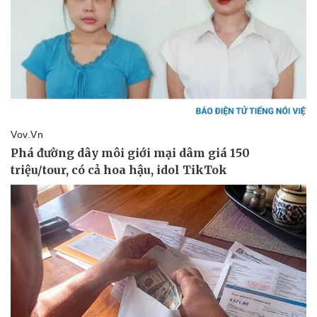
Thể thao
Ô tô - Xe máy
Bóng đá
Ô tô
Lịch thi đấu bóng đá
Xe máy
Thế giới thể thao
Tư vấn
eSports
Hậu trường