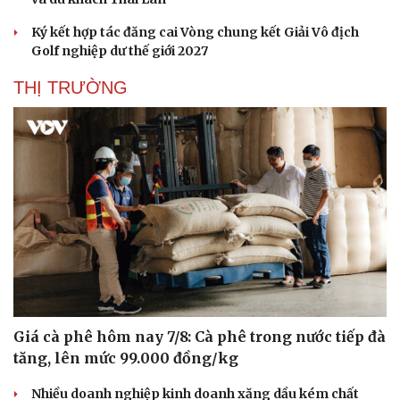
Ký kết hợp tác đăng cai Vòng chung kết Giải Vô địch
Golf nghiệp dư thế giới 2027
THỊ TRƯỜNG
Du lịch
Podcast
Giá cà phê hôm nay 7/8: Cà phê trong nước tiếp đà
Tư vấn
Câu chuyện thời sự
tăng, lên mức 99.000 đồng/kg
Săn Tour
Đọc truyện đêm khuya
check-in
Cửa sổ tình yêu
Nhiều doanh nghiệp kinh doanh xăng dầu kém chất
Kể chuyện cho bé