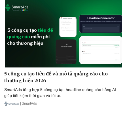
Sức khỏe
Đời sống
Dinh dưỡng - món ngon
Nhà đẹp
Cây thuốc
Blog
Sản phụ khoa
Tình yêu - Gia đình
Nhi khoa
5 công cụ tạo tiêu đề và mô tả quảng cáo cho
Nam khoa
thương hiệu 2026
Làm đẹp - giảm cân
Phòng mạch online
SmartAds tổng hợp 5 công cụ tạo headline quảng cáo bằng AI
Ăn sạch sống khỏe
giúp tiết kiệm thời gian và tối ưu.
| SmartAds