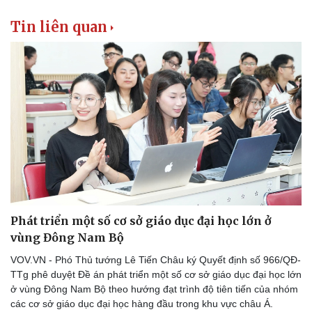
Tin liên quan
Doanh nghiệp
Công nghệ
Thông tin doanh nghiệp
Sành điệu
Doanh nghiệp 24h
Tin Công nghệ
Doanh nhân
Trải nghiệm
Vì cộng đồng
Chuyển đổi số
Phát triển một số cơ sở giáo dục đại học lớn ở
vùng Đông Nam Bộ
VOV.VN - Phó Thủ tướng Lê Tiến Châu ký Quyết định số 966/QĐ-
TTg phê duyệt Đề án phát triển một số cơ sở giáo dục đại học lớn
ở vùng Đông Nam Bộ theo hướng đạt trình độ tiên tiến của nhóm
các cơ sở giáo dục đại học hàng đầu trong khu vực châu Á.