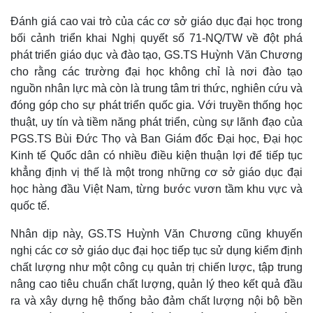
Đánh giá cao vai trò của các cơ sở giáo dục đại học trong
bối cảnh triển khai Nghị quyết số 71-NQ/TW về đột phá
phát triển giáo dục và đào tạo, GS.TS Huỳnh Văn Chương
cho rằng các trường đại học không chỉ là nơi đào tạo
nguồn nhân lực mà còn là trung tâm tri thức, nghiên cứu và
đóng góp cho sự phát triển quốc gia. Với truyền thống học
thuật, uy tín và tiềm năng phát triển, cùng sự lãnh đạo của
PGS.TS Bùi Đức Thọ và Ban Giám đốc Đại học, Đại học
Kinh tế Quốc dân có nhiều điều kiện thuận lợi để tiếp tục
khẳng định vị thế là một trong những cơ sở giáo dục đại
học hàng đầu Việt Nam, từng bước vươn tầm khu vực và
quốc tế.
Nhân dịp này, GS.TS Huỳnh Văn Chương cũng khuyến
Kinh tế
Thị trường
nghị các cơ sở giáo dục đại học tiếp tục sử dụng kiểm định
Bất động sản
Giá vàng
chất lượng như một công cụ quản trị chiến lược, tập trung
Khởi nghiệp
Tiêu dùng
nâng cao tiêu chuẩn chất lượng, quản lý theo kết quả đầu
Tỷ giá
ra và xây dựng hệ thống bảo đảm chất lượng nội bộ bền
Chứng khoán