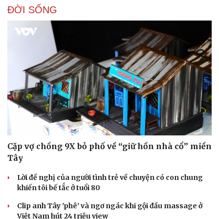
ĐỜI SỐNG
Cặp vợ chồng 9X bỏ phố về “giữ hồn nhà cổ” miền
Tây
Lời đề nghị của người tình trẻ về chuyện có con chung
khiến tôi bế tắc ở tuổi 80
Clip anh Tây 'phê' và ngơ ngác khi gội đầu massage ở
Việt Nam hút 24 triệu view