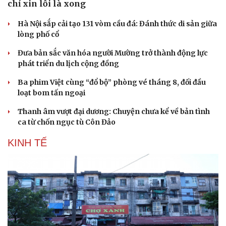
chỉ xin lỗi là xong
Hà Nội sắp cải tạo 131 vòm cầu đá: Đánh thức di sản giữa
lòng phố cổ
Đưa bản sắc văn hóa người Mường trở thành động lực
phát triển du lịch cộng đồng
Ba phim Việt cùng “đổ bộ” phòng vé tháng 8, đối đầu
loạt bom tấn ngoại
Thanh âm vượt đại dương: Chuyện chưa kể về bản tình
ca từ chốn ngục tù Côn Đảo
KINH TẾ
Văn hóa
Giải trí
Sân khấu - Điện ảnh
Nghệ sĩ
Văn học
Thời trang
Âm nhạc
Sao Việt
Di sản