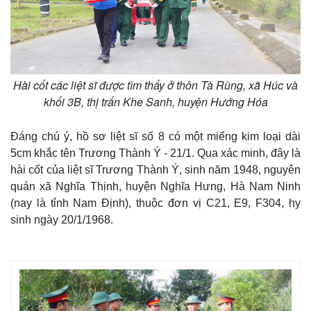
Hài cốt các liệt sĩ được tìm thấy ở thôn Tà Rùng, xã Húc và
khối 3B, thị trấn Khe Sanh, huyện Hướng Hóa
Đáng chú ý, hồ sơ liệt sĩ số 8 có một miếng kim loại dài
5cm khắc tên Trương Thành Ý - 21/1. Qua xác minh, đây là
hài cốt của liệt sĩ Trương Thành Ý, sinh năm 1948, nguyên
quán xã Nghĩa Thịnh, huyện Nghĩa Hưng, Hà Nam Ninh
Thế giới
Multimedia
(nay là tỉnh Nam Định), thuộc đơn vị C21, E9, F304, hy
Quan sát
Video
sinh ngày 20/1/1968.
Cuộc sống đó đây
Ảnh
Hồ sơ
E-Magazine
Infographic