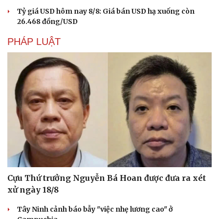
Tỷ giá USD hôm nay 8/8: Giá bán USD hạ xuống còn
26.468 đồng/USD
PHÁP LUẬT
Văn hóa
Giải trí
Sân khấu - Điện ảnh
Nghệ sĩ
Văn học
Thời trang
Cựu Thứ trưởng Nguyễn Bá Hoan được đưa ra xét
Âm nhạc
Sao Việt
Di sản
xử ngày 18/8
Tây Ninh cảnh báo bẫy "việc nhẹ lương cao" ở