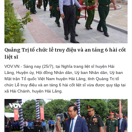
Thể thao
Ô tô - Xe máy
Bóng đá
Ô tô
Lịch thi đấu bóng đá
Xe máy
Thế giới thể thao
Tư vấn
eSports
Hậu trường
Quảng Trị tổ chức lễ truy điệu và an táng 6 hài cốt
liệt sĩ
VOV.VN - Sáng nay (25/7), tại Nghĩa trang liệt sĩ huyện Hải
Lăng, Huyện ủy, Hội đồng Nhân dân, Uỷ ban Nhân dân, Uỷ ban
Mặt trận Tổ quốc Việt Nam huyện Hải Lăng, tỉnh Quảng Trị tổ
chức Lễ truy điệu và an táng 6 hài cốt liệt sĩ vừa được quy tập tại
xã Hải Chánh, huyện Hải Lăng.