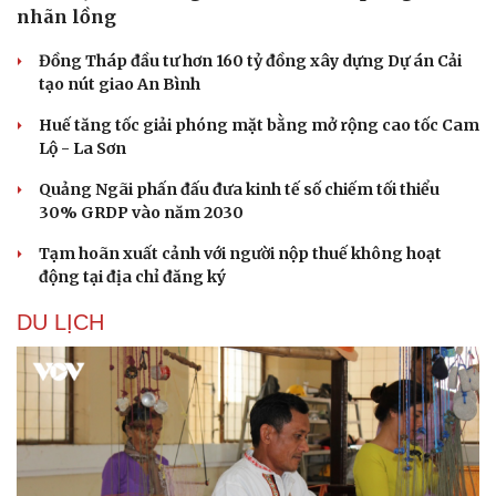
nhãn lồng
Đồng Tháp đầu tư hơn 160 tỷ đồng xây dựng Dự án Cải
tạo nút giao An Bình
Huế tăng tốc giải phóng mặt bằng mở rộng cao tốc Cam
Lộ - La Sơn
Sức khỏe
Đời sống
Quảng Ngãi phấn đấu đưa kinh tế số chiếm tối thiểu
Dinh dưỡng - món ngon
Nhà đẹp
30% GRDP vào năm 2030
Cây thuốc
Blog
Sản phụ khoa
Tình yêu - Gia đình
Tạm hoãn xuất cảnh với người nộp thuế không hoạt
Nhi khoa
động tại địa chỉ đăng ký
Nam khoa
Làm đẹp - giảm cân
DU LỊCH
Phòng mạch online
Ăn sạch sống khỏe