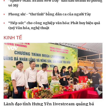
“Spider-Man: Brand New Day” dẫn đầu doanh số phòng
vé Mỹ
Phong slư - “thư tình” bằng dân ca của người Tày
“Tiếp sức” cho công nghiệp văn hóa: Phát huy hiệu quả
Quỹ Văn hóa, nghệ thuật
KINH TẾ
Lãnh đạo tỉnh Hưng Yên livestream quảng bá