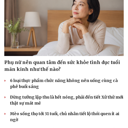
Doanh nghiệp
Công nghệ
Thông tin doanh nghiệp
Sành điệu
Doanh nghiệp 24h
Tin Công nghệ
Doanh nhân
Trải nghiệm
Vì cộng đồng
Chuyển đổi số
Phụ nữ nên quan tâm đến sức khỏe tình dục tuổi
mãn kinh như thế nào?
6 loại thực phẩm chức năng không nên uống cùng cà
phê buổi sáng
Đừng tưởng lập thu là hết nóng, phải đến tiết Xử thử mới
thật sự mát mẻ
Mèo sống thọ tới 31 tuổi, chủ nhân tiết lộ thói quen ít ai
ngờ