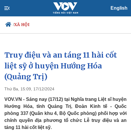
English
XÃ HỘI
/
Truy điệu và an táng 11 hài cốt
Chính trị
Xã hội
Đảng
Tin 24h
liệt sỹ ở huyện Hướng Hóa
Tổ chức nhân sự
Dự báo thời tiết
(Quảng Trị)
Quốc hội
Giáo dục
Nhận diện sự thật
Dấu ấn VOV
Việc làm
Thứ Ba, 15:09, 17/12/2024
Biển đảo
VOV.VN - Sáng nay (17/12) tại Nghĩa trang Liệt sĩ huyện
Hướng Hóa, tỉnh Quảng Trị, Đoàn Kinh tế - Quốc
phòng 337 (Quân khu 4, Bộ Quốc phòng) phối hợp với
chính quyền địa phương tổ chức Lễ truy điệu và an
táng 11 hài cốt liệt sỹ.