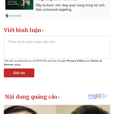
Đây là bước mở rộng quan trọng trong hệ sinh
thái contextual targeting.
Viết bình luận
This site is protected by reCAPTCHA and the Google
Privacy Policy
and
Terms of
Service
apply.
Gửi tin
Kinh tế
Thị trường
Bất động sản
Giá vàng
Khởi nghiệp
Tiêu dùng
Tỷ giá
Chứng khoán