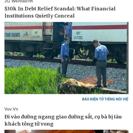
Vụ án
Vũ khí
Tin nóng
Việt Nam
Tư vấn luật
Phân tích