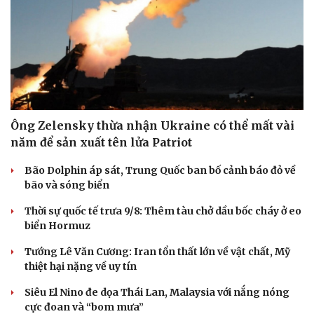
Ông Zelensky thừa nhận Ukraine có thể mất vài
năm để sản xuất tên lửa Patriot
Bão Dolphin áp sát, Trung Quốc ban bố cảnh báo đỏ về
bão và sóng biển
Thời sự quốc tế trưa 9/8: Thêm tàu chở dầu bốc cháy ở eo
biển Hormuz
Du lịch
Podcast
Tướng Lê Văn Cương: Iran tổn thất lớn về vật chất, Mỹ
thiệt hại nặng về uy tín
Tư vấn
Câu chuyện thời sự
Săn Tour
Đọc truyện đêm khuya
Siêu El Nino đe dọa Thái Lan, Malaysia với nắng nóng
check-in
Cửa sổ tình yêu
cực đoan và “bom mưa”
Kể chuyện cho bé