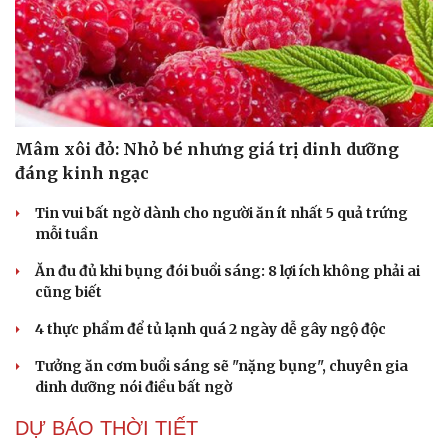
Mâm xôi đỏ: Nhỏ bé nhưng giá trị dinh dưỡng
đáng kinh ngạc
Tin vui bất ngờ dành cho người ăn ít nhất 5 quả trứng
mỗi tuần
Ăn đu đủ khi bụng đói buổi sáng: 8 lợi ích không phải ai
cũng biết
4 thực phẩm để tủ lạnh quá 2 ngày dễ gây ngộ độc
Tưởng ăn cơm buổi sáng sẽ "nặng bụng", chuyên gia
dinh dưỡng nói điều bất ngờ
DỰ BÁO THỜI TIẾT