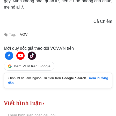
gậy. Mình không phải quân tử, nên cứ đề phòng cho chắc,
mẹ nó ạ! ./.
Cả Chiêm
Tag:
VOV
Mời quý độc giả theo dõi VOV.VN trên
Pháp luật
Quân sự - Quốc phòng
Vụ án
Vũ khí
Thêm VOV trên Google
Tin nóng
Việt Nam
Tư vấn luật
Phân tích
Chọn VOV làm nguồn ưu tiên trên
Google Search
.
Xem hướng
dẫn.
Viết bình luận