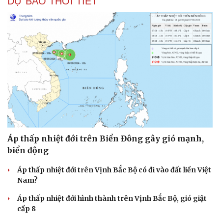
DỰ BÁO THỜI TIẾT
Sức khỏe
Đời sống
Dinh dưỡng - món ngon
Nhà đẹp
Cây thuốc
Blog
Sản phụ khoa
Tình yêu - Gia đình
Nhi khoa
Nam khoa
Áp thấp nhiệt đới trên Biển Đông gây gió mạnh,
Làm đẹp - giảm cân
biển động
Phòng mạch online
Ăn sạch sống khỏe
Áp thấp nhiệt đới trên Vịnh Bắc Bộ có đi vào đất liền Việt
Nam?
Áp thấp nhiệt đới hình thành trên Vịnh Bắc Bộ, gió giật
cấp 8