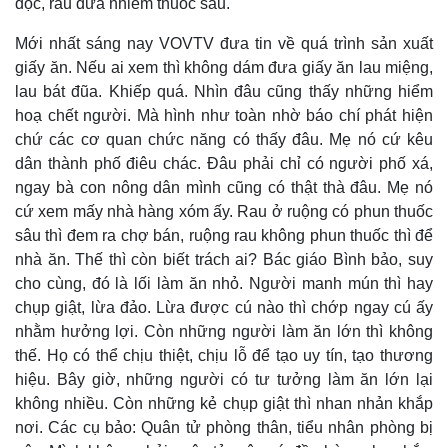
độc, rau dưa nhiễm thuốc sâu.
Mới nhất sáng nay VOVTV đưa tin về quá trình sản xuất
giấy ăn. Nếu ai xem thì không dám đưa giấy ăn lau miệng,
lau bát đũa. Khiếp quá. Nhìn đâu cũng thấy những hiểm
hoạ chết người. Mà hình như toàn nhờ báo chí phát hiện
chứ các cơ quan chức năng có thấy đâu. Mẹ nó cứ kêu
dân thành phố điêu chác. Đâu phải chỉ có người phố xá,
ngay bà con nông dân mình cũng có thật thà đâu. Mẹ nó
Kinh tế
Thị trường
cứ xem mấy nhà hàng xóm ấy. Rau ở ruộng có phun thuốc
Bất động sản
Giá vàng
sâu thì đem ra chợ bán, ruộng rau không phun thuốc thì để
Khởi nghiệp
Tiêu dùng
nhà ăn. Thế thì còn biết trách ai? Bác giáo Bình bảo, suy
Tỷ giá
cho cùng, đó là lối làm ăn nhỏ. Người manh mún thì hay
Chứng khoán
chụp giật, lừa đảo. Lừa được cú nào thì chớp ngay cú ấy
Giá cà phê
nhằm hưởng lợi. Còn những người làm ăn lớn thì không
thế. Họ có thể chịu thiệt, chịu lỗ để tạo uy tín, tạo thương
hiệu. Bây giờ, những người có tư tưởng làm ăn lớn lại
không nhiều. Còn những kẻ chụp giật thì nhan nhản khắp
nơi. Các cụ bảo: Quân tử phòng thân, tiểu nhân phòng bị