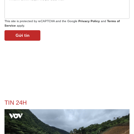
This site is protected by reCAPTCHA and the Google
Privacy Policy
and
Terms of
Service
apply.
Gửi tin
Thể thao
Ô tô - Xe máy
Bóng đá
Ô tô
Lịch thi đấu bóng đá
Xe máy
Thế giới thể thao
Tư vấn
eSports
Hậu trường
TIN 24H