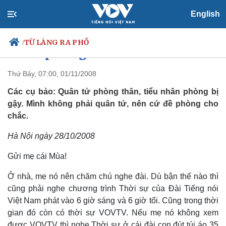
English
TỪ LÀNG RA PHỐ
/
Cứ đề phòng cho chắc
Thứ Bảy, 07:00, 01/11/2008
Các cụ bảo: Quân tử phòng thân, tiểu nhân phòng bị
Chính trị
Xã hội
gậy. Mình không phải quân tử, nên cứ đề phòng cho
Đảng
Tin 24h
chắc.
Tổ chức nhân sự
Dự báo thời tiết
Quốc hội
Giáo dục
Hà Nội ngày 28/10/2008
Nhận diện sự thật
Dấu ấn VOV
Việc làm
Gửi mẹ cái Mùa!
Biển đảo
Ở nhà, mẹ nó nên chăm chú nghe đài. Dù bận thế nào thì
cũng phải nghe chương trình Thời sự của Đài Tiếng nói
Việt Nam phát vào 6 giờ sáng và 6 giờ tối. Cũng trong thời
gian đó còn có thời sự VOVTV. Nếu mẹ nó không xem
được VOVTV thì nghe Thời sự ở cái đài con đút túi áo 35