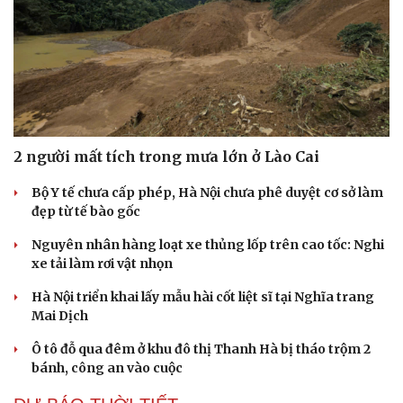
2 người mất tích trong mưa lớn ở Lào Cai
Doanh nghiệp
Công nghệ
Thông tin doanh nghiệp
Sành điệu
Bộ Y tế chưa cấp phép, Hà Nội chưa phê duyệt cơ sở làm
Doanh nghiệp 24h
Tin Công nghệ
đẹp từ tế bào gốc
Doanh nhân
Trải nghiệm
Vì cộng đồng
Chuyển đổi số
Nguyên nhân hàng loạt xe thủng lốp trên cao tốc: Nghi
xe tải làm rơi vật nhọn
Hà Nội triển khai lấy mẫu hài cốt liệt sĩ tại Nghĩa trang
Mai Dịch
Ô tô đỗ qua đêm ở khu đô thị Thanh Hà bị tháo trộm 2
bánh, công an vào cuộc