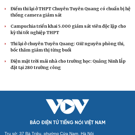
Điểm thi lại ở THPT Chuyên Tuyên Quang có chuẩn bị hệ
thống camera giám sát
Campuchia triển khai 5.000 giám sát viên độc lập cho
kỳ thi tốt nghiệp THPT
Thi lại ở chuyên Tuyên Quang: Giữ nguyên phòng thi,
bốc thăm giám thị từng buổi
Điện mặt trời mái nhà cho trường học: Quảng Ninh lắp
Du lịch
Podcast
đặt tại 280 trường công
Tư vấn
Câu chuyện thời sự
Săn Tour
Đọc truyện đêm khuya
check-in
Cửa sổ tình yêu
Kể chuyện cho bé
Hạt giống tâm hồn
BÁO ĐIỆN TỬ TIẾNG NÓI VIỆT NAM
Trụ sở: 37 Bà Triệu, phường Cửa Nam, Hà Nội