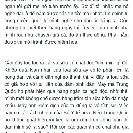
ngàn tôi gửi mẹ nó tuần trước ấy. Sở dĩ tôi nhắc mẹ nó
nghe đài là để nắm được các tin tức mới nhất. Tin chính trị
trong nước, quốc tế mình nghe cho đầu óc sáng ra. Còn
những tin thiết thực hàng ngày thì là việc của chính nhà
mình rồi, như chuyện giá cả, đồ ăn thức uống. Phải nắm
được thì mới tránh được hiểm hoạ.
Gần đây toé loe ra cái vụ sữa có chất độc “min min” gì đó.
Thế giới
Multimedia
Khiếp quá. Nạn nhân của loại sữa ấy có lẽ phần lớn là
Quan sát
Video
nông dân và cánh dân nghèo thành thị, vì đấy là loại sữa
Cuộc sống đó đây
Ảnh
có giá hợp với túi tiền của đám bình dân. May mà Trung
Hồ sơ
E-Magazine
Infographic
Quốc họ phát hiện qua hàng ngàn ca ngộ độc, nhờ thế,
mình mới khống chế được hàng trăm tấn sữa bẩn đã nhập
khẩu. Mấy anh kiểm dịch của ta đúng là vô tích sự. Việc
này có cả trách nhiệm của Bộ Y tế nữa. Nếu Trung Quốc
họ không phát hiện rồi kêu la om xòm trên công luận thì
dân mình sẽ ra sao? Rồi còn các quán ăn có chất phụ gia