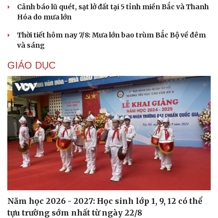
Cảnh báo lũ quét, sạt lở đất tại 5 tỉnh miền Bắc và Thanh
Hóa do mưa lớn
Thời tiết hôm nay 7/8: Mưa lớn bao trùm Bắc Bộ về đêm
và sáng
GIÁO DỤC
Văn hóa
Giải trí
Sân khấu - Điện ảnh
Nghệ sĩ
Văn học
Thời trang
Âm nhạc
Sao Việt
Di sản
Năm học 2026 - 2027: Học sinh lớp 1, 9, 12 có thể
tựu trường sớm nhất từ ngày 22/8