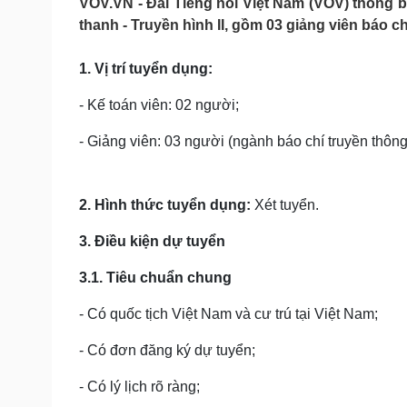
VOV.VN - Đài Tiếng nói Việt Nam (VOV) thông
Tin nóng
Việt Nam
thanh - Truyền hình II, gồm 03 giảng viên báo ch
Tư vấn luật
Phân tích
1. Vị trí tuyển dụng:
Sức khỏe
Đời sống
- Kế toán viên: 02 người;
Dinh dưỡng - món ngon
Nhà đẹp
- Giảng viên: 03 người (ngành báo chí truyền thông
Cây thuốc
Blog
Sản phụ khoa
Tình yêu - Gia đình
Nhi khoa
Nam khoa
2. Hình thức tuyển dụng:
Xét tuyển.
Làm đẹp - giảm cân
Phòng mạch online
3. Điều kiện dự tuyển
Ăn sạch sống khỏe
3.1. Tiêu chuẩn chung
Cải chính
- Có quốc tịch Việt Nam và cư trú tại Việt Nam;
- Có đơn đăng ký dự tuyển;
- Có lý lịch rõ ràng;