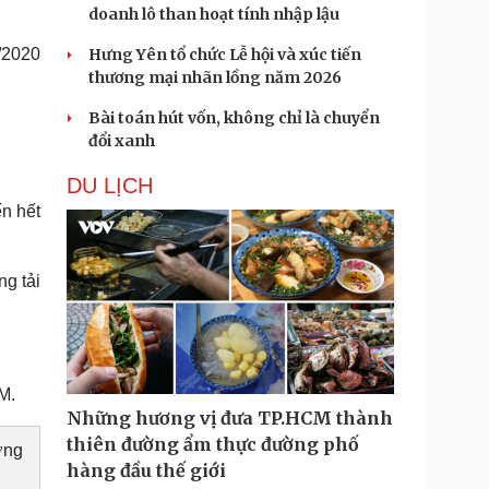
doanh lô than hoạt tính nhập lậu
/2020
Hưng Yên tổ chức Lễ hội và xúc tiến
thương mại nhãn lồng năm 2026
Bài toán hút vốn, không chỉ là chuyển
đổi xanh
DU LỊCH
ến hết
ng tải
M.
Những hương vị đưa TP.HCM thành
thiên đường ẩm thực đường phố
ờng
hàng đầu thế giới