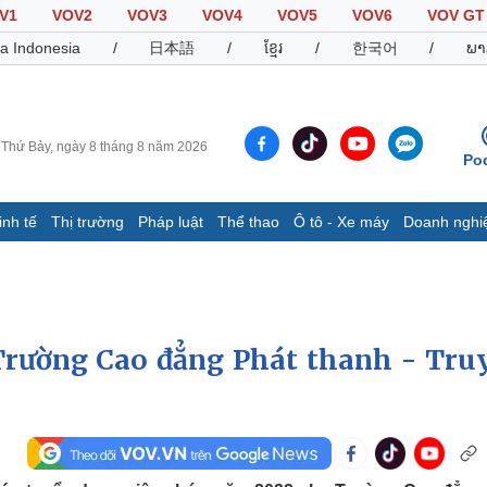
V1
VOV2
VOV3
VOV4
VOV5
VOV6
VOV GT
a Indonesia
/
日本語
/
ខ្មែរ
/
한국어
/
ພາ
Thứ Bảy, ngày 8 tháng 8 năm 2026
Po
inh tế
Thị trường
Pháp luật
Thể thao
Ô tô - Xe máy
Doanh nghi
Thế giới
Multimedia
K
Quan sát
Video
B
Cuộc sống đó đây
Ảnh
K
Hồ sơ
E-Magazine
Trường Cao đẳng Phát thanh - Tru
Infographic
Thể thao
Ô tô - Xe máy
D
Bóng đá
Ô tô
T