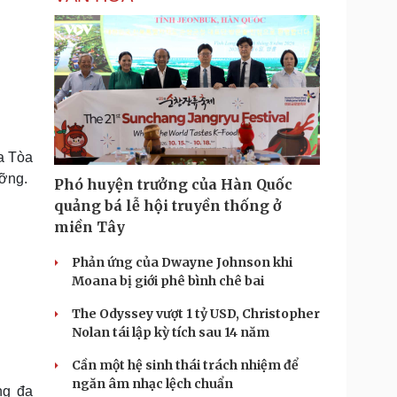
ủa Tòa
ưỡng.
Phó huyện trưởng của Hàn Quốc
quảng bá lễ hội truyền thống ở
miền Tây
Phản ứng của Dwayne Johnson khi
Moana bị giới phê bình chê bai
The Odyssey vượt 1 tỷ USD, Christopher
Nolan tái lập kỳ tích sau 14 năm
Cần một hệ sinh thái trách nhiệm để
ngăn âm nhạc lệch chuẩn
ng đa