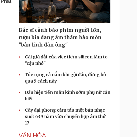
 Phát
Doanh nghiệp 24h
Tin Công nghệ
Doanh nhân
Trải nghiệm
ì cộng đồng
Chuyển đổi số
Bác sĩ cảnh báo phim người lớn,
u lịch
Podcast
rượu bia đang âm thầm bào mòn
Tư vấn
Câu chuyện thời sự
"bản lĩnh đàn ông"
Săn Tour
Đọc truyện đêm khuya
heck-in
Cửa sổ tình yêu
Cái giá đắt của việc tiêm silicon làm to
Kể chuyện cho bé
"cậu nhỏ"
Hạt giống tâm hồn
Tóc rụng cả nắm khi gội đầu, đừng bỏ
qua 5 cách này
Dấu hiệu tiền mãn kinh sớm phụ nữ cần
biết
Cây đại phong cầm tấu một bản nhạc
suốt 639 năm vừa chuyển hợp âm thứ
17
VĂN HÓA