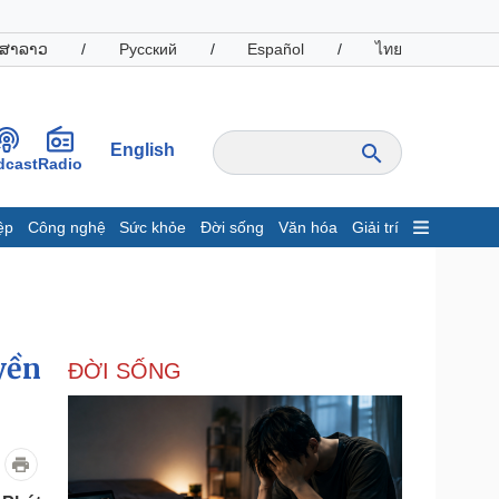
ສາລາວ
/
Русский
/
Español
/
ไทย
English
dcast
Radio
ệp
Công nghệ
Sức khỏe
Đời sống
Văn hóa
Giải trí
inh tế
Thị trường
ất động sản
Giá vàng
hởi nghiệp
Tiêu dùng
Tỷ giá
yền
ĐỜI SỐNG
Chứng khoán
Giá cà phê
oanh nghiệp
Công nghệ
hông tin doanh nghiệp
Sành điệu