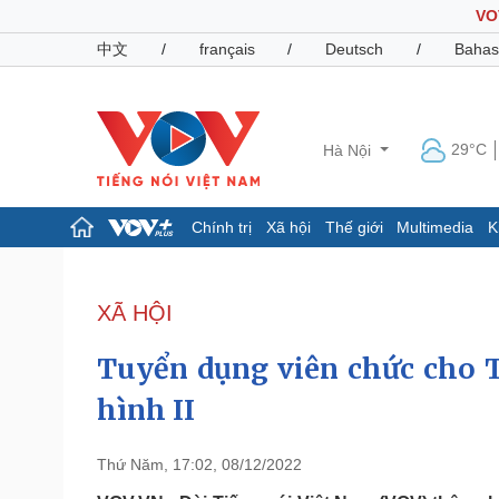
VO
中文
/
français
/
Deutsch
/
Bahas
29°C
Hà Nội
Chính trị
Xã hội
Thế giới
Multimedia
K
Chính trị
Xã hội
Đảng
Tin 24h
XÃ HỘI
Tổ chức nhân sự
Dự báo thời tiết
Quốc hội
Giáo dục
Tuyển dụng viên chức cho 
Nhận diện sự thật
Dấu ấn VOV
Việc làm
hình II
Biển đảo
Pháp luật
Quân sự - Quốc phòng
Thứ Năm, 17:02, 08/12/2022
Vụ án
Vũ khí