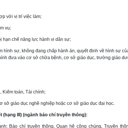
 với vị trí việc làm;
ệm vụ;
ị hạn chế năng lực hành vi dân sự;
iệm hình sự, không đang chấp hành án, quyết định về hình sự c
hính đưa vào cơ sở chữa bệnh, cơ sở giáo dục, trường giáo d
, Kiểm toán, Tài chính;
i cơ sở giáo dục nghề nghiệp hoặc cơ sở giáo dục đại học.
 (hạng III)
(ngành báo chí truyền thông):
ành: Báo chí truyền thông, Quan hệ công chúng, Truyền thô