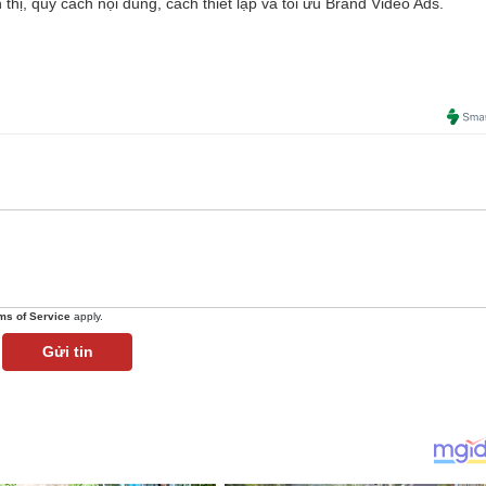
ển thị, quy cách nội dung, cách thiết lập và tối ưu Brand Video Ads.
ms of Service
apply.
Gửi tin