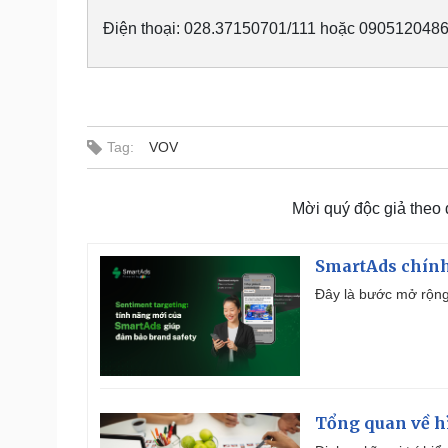
Điện thoại: 028.37150701/111 hoặc 0905120486
Tag:
VOV
Mời quý độc giả theo
SmartAds chính 
Đây là bước mở rộng 
Tổng quan về h