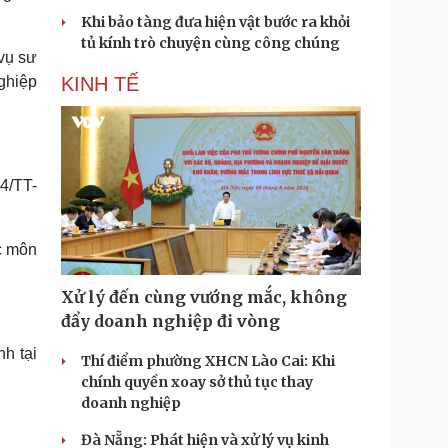
Khi bảo tàng đưa hiện vật bước ra khỏi
tủ kính trò chuyện cùng công chúng
vụ sư
ghiệp
KINH TẾ
14/TT-
ác môn
Xử lý đến cùng vướng mắc, không
đẩy doanh nghiệp đi vòng
h tại
Thí điểm phường XHCN Lào Cai: Khi
chính quyền xoay sở thủ tục thay
doanh nghiệp
Đà Nẵng: Phát hiện và xử lý vụ kinh