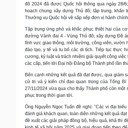
đô 2024 đã được Quốc hội thông qua ngày 28/6;
hoạch chung xây dựng Thủ đô; tập trung, khẩn t
Thường vụ Quốc hội về sắp xếp đơn vị hành chính
Tập trung ứng phó và khắc phục thiệt hại của c
đường Vành đai 4 - Vùng Thủ đô; xây dựng Đề án
lĩnh vực giao thông, môi trường, công viên, vườn
đào tạo, y tế và tu bổ các di tích. Tiếp tục thự
cương, kỷ luật và trách nhiệm giải quyết công việc 
các cấp, tiến tới Đại hội Đảng bộ Thành phố lần t
Bên cạnh những kết quả đã đạt được, qua giám s
cử tri và ý kiến chỉ đạo quan trọng của Tổng B
27/11/2024 vừa qua cho thấy Thành phố còn một số
phục trong thời gian tới.
Ông Nguyễn Ngọc Tuấn đề nghị: "Các vị đại biểu 
đánh giá khách quan, toàn diện những kết quả đạt 
đề xuất các giải pháp đồng bộ, hiệu quả, khả thi đ
kinh tế xã hội năm 2025 và giai đoạn tiếp theo 