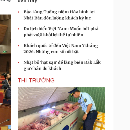
đến nay
Bảo tàng Tưởng niệm Hòa bình tại
Nhật Bản đón lượng khách kỷ lục
Du lịch biển Việt Nam: Muốn bứt phá
phải vượt khỏi lợi thế tự nhiên
Khách quốc tế đến Việt Nam 7 tháng
2026: Những con số nổi bật
Nhặt bỏ 'hạt sạn' để làng biển Đắk Lắk
giữ chân du khách
THỊ TRƯỜNG