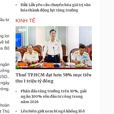
Đắk Lắk yêu cầu chuyển hóa giá trị văn
hóa thành động lực tăng trưởng
đầu tư
KINH TẾ
ng lợi
về kế
ủa Bộ
 ngân
trưởng
Thuế TP.HCM đạt hơn 58% mục tiêu
USD..
thu 1 triệu tỷ đồng
m ngày
ường.
Phấn đấu tăng trưởng trên 10%, giải
ngân 100% vốn đầu tư công trong
năm 2026
 hoàn
Lên biên giới xem bí ngô khổng lồ ở
ật Thủ