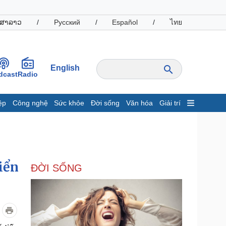
ສາລາວ
/
Русский
/
Español
/
ไทย
English
dcast
Radio
ệp
Công nghệ
Sức khỏe
Đời sống
Văn hóa
Giải trí
inh tế
Thị trường
ất động sản
Giá vàng
hởi nghiệp
Tiêu dùng
Tỷ giá
iển
ĐỜI SỐNG
Chứng khoán
Giá cà phê
oanh nghiệp
Công nghệ
hông tin doanh nghiệp
Sành điệu