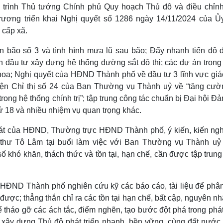
 trình Thủ tướng Chính phủ Quy hoạch Thủ đô và điều chỉn
rương triển khai Nghị quyết số 1286 ngày 14/11/2024 của Ủ
 cấp xã.
ơn bão số 3 và tình hình mưa lũ sau bão; Đẩy nhanh tiến độ 
 đầu tư xây dựng hệ thống đường sắt đô thị; các dự án trọng
 hoa; Nghị quyết của HĐND Thành phố về đầu tư 3 lĩnh vực giá
c hiện Chỉ thị số 24 của Ban Thường vụ Thành uỷ về “tăng cườ
trong hệ thống chính trị”; tập trung công tác chuẩn bị Đại hội Đ
hứ 18 và nhiều nhiệm vụ quan trọng khác.
át của HĐND, Thường trực HĐND Thành phố, ý kiến, kiến ngh
í thư Tô Lâm tại buổi làm việc với Ban Thường vụ Thành uỷ
 khó khăn, thách thức và tồn tại, hạn chế, cần được tập trung
HĐND Thành phố nghiên cứu kỹ các báo cáo, tài liệu để phân 
được; thẳng thắn chỉ ra các tồn tại hạn chế, bất cập, nguyên n
ể tháo gỡ các ách tắc, điểm nghẽn, tạo bước đột phá trong phát
để xây dựng Thủ đô phát triển nhanh, bền vững, cùng đất nước