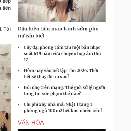
 tiếp
Doanh nghiệp 24h
Tin Công nghệ
 tiên
Doanh nhân
Trải nghiệm
ì cộng đồng
Chuyển đổi số
Dấu hiệu tiền mãn kinh sớm phụ
. Tới
u lịch
Podcast
nữ cần biết
Tư vấn
Câu chuyện thời sự
Săn Tour
Đọc truyện đêm khuya
Cây đại phong cầm tấu một bản nhạc
heck-in
Cửa sổ tình yêu
suốt 639 năm vừa chuyển hợp âm thứ
Kể chuyện cho bé
17
Hạt giống tâm hồn
Hôm nay vào tiết lập Thu 2026: Thời
tiết sẽ thay đổi ra sao?
Bôi nhọ trên mạng: Thế giới xử lý người
tung tin xúc phạm thế nào?
Chi phí xây nhà mái Nhật 1 tầng 3
phòng ngủ 100m2 hết bao nhiêu tiền?
VĂN HÓA