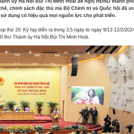
Thành ủy Hà Nội Bùi Thị Minh Hoài đề nghị HĐND thành phố
Lịch thi đấu bóng đá
Xe máy
hế, chính sách đặc thù mà Bộ Chính trị và Quốc hội đã ưu
Thế giới thể thao
Tư vấn
sử dụng có hiệu quả mọi nguồn lực cho phát triển.
eSports
V
Hậu trường
 thứ 20. Kỳ hpj diễn ra trong 3,5 ngày từ ngày 9/12-12/2/2024
Văn hóa
Giải trí
D
í thư Thành ủy Hà Nội Bùi Thị Minh Hoài.
Sân khấu - Điện ảnh
Nghệ sĩ
Văn học
Thời trang
Âm nhạc
Sao Việt
c
Di sản