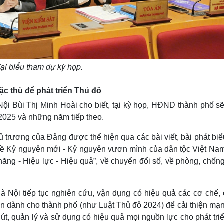
ại biểu tham dự kỳ họp.
c thù để phát triển Thủ đô
Nội Bùi Thị Minh Hoài cho biết, tại kỳ họp, HĐND thành phố s
 2025 và những năm tiếp theo.
ủ trương của Đảng được thể hiện qua các bài viết, bài phát biể
đề Kỷ nguyên mới - Kỷ nguyên vươn mình của dân tộc Việt Nam
 năng - Hiệu lực - Hiệu quả”, về chuyển đổi số, về phòng, chốn
 Nội tiếp tục nghiên cứu, vận dụng có hiệu quả các cơ chế, 
iên dành cho thành phố (như Luật Thủ đô 2024) để cải thiện mạ
t, quản lý và sử dụng có hiệu quả mọi nguồn lực cho phát tri