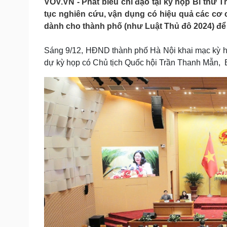
VOV.VN - Phát biểu chỉ đạo tại kỳ họp Bí thư 
Tin nóng
Việt Nam
tục nghiên cứu, vận dụng có hiệu quả các cơ c
Tư vấn luật
Phân tích
dành cho thành phố (như Luật Thủ đô 2024) để 
Sáng 9/12, HĐND thành phố Hà Nội khai mạc kỳ họp
Sức khỏe
Đời sống
dự kỳ họp có Chủ tịch Quốc hội Trần Thanh Mẫn, B
Dinh dưỡng - món ngon
Nhà đẹp
Cây thuốc
Blog
Sản phụ khoa
Tình yêu - Gia đình
Nhi khoa
Nam khoa
Làm đẹp - giảm cân
Phòng mạch online
Ăn sạch sống khỏe
Cải chính