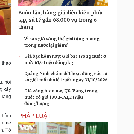
Buôn lậu, hàng giả diễn biến phức
tạp, xử lý gần 68.000 vụ trong 6
tháng
Vì sao giá vàng thế giới tăng nhưng
trong nước lại giảm?
Giá bạc hôm nay: Giá bạc trong nước ở
mức 61,9 triệu đồng/kg
ẽ thảo
Quảng Ninh chấm dứt hoạt động các cơ
sở giết mổ nhỏ lẻ trước ngày 31/10/2026
u, nội
; xây
Giá vàng hôm nay 7/8: Vàng trong
g lãng
nước có giá 139,2-142,2 triệu
đồng/lượng
PHÁP LUẬT
chính
nh mẽ
ển. Tổ