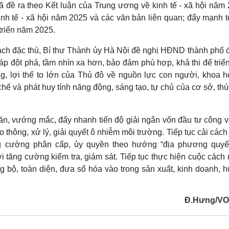
ã đề ra theo Kết luận của Trung ương về kinh tế - xã hội năm 
inh tế - xã hội năm 2025 và các văn bản liên quan; đẩy mạnh t
 triển năm 2025.
sách đặc thù, Bí thư Thành ủy Hà Nội đề nghị HĐND thành phố đ
háp đột phá, tầm nhìn xa hơn, bảo đảm phù hợp, khả thi để triể
g, lợi thế to lớn của Thủ đô về nguồn lực con người, khoa h
 chế và phát huy tính năng động, sáng tạo, tự chủ của cơ sở, th
ăn, vướng mắc, đẩy nhanh tiến độ giải ngân vốn đầu tư công v
o thông, xử lý, giải quyết ô nhiễm môi trường. Tiếp tục cải các
ng cường phân cấp, ủy quyền theo hướng “địa phương quyết
 tăng cường kiểm tra, giám sát. Tiếp tục thực hiện cuộc cách
 bộ, toàn diện, đưa số hóa vào trong sản xuất, kinh doanh, 
Đ.Hưng/VO