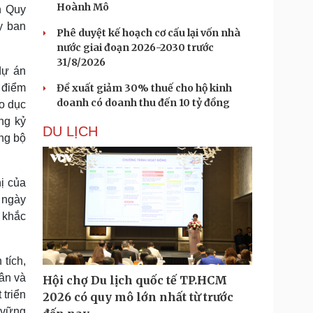
Hoành Mô
h Quy
y ban
Phê duyệt kế hoạch cơ cấu lại vốn nhà
nước giai đoạn 2026-2030 trước
31/8/2026
dự án
 điểm
Đề xuất giảm 30% thuế cho hộ kinh
doanh có doanh thu đến 10 tỷ đồng
o dục
ng kỷ
DU LỊCH
ảng bộ
ị của
 ngày
 khắc
tích,
hân và
Hội chợ Du lịch quốc tế TP.HCM
 triển
2026 có quy mô lớn nhất từ trước
 vững