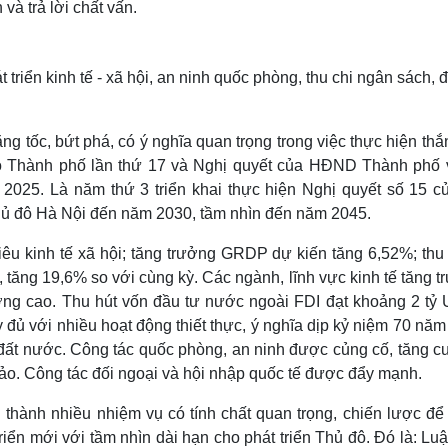
và trả lời chất vấn.
 triển kinh tế - xã hội, an ninh quốc phòng, thu chi ngân sách, 
tốc, bứt phá, có ý nghĩa quan trọng trong việc thực hiện thắ
 bộ Thành phố lần thứ 17 và Nghị quyết của HĐND Thành phố 
 - 2025. Là năm thứ 3 triển khai thực hiện Nghị quyết số 15 c
Thủ đô Hà Nội đến năm 2030, tầm nhìn đến năm 2045.
iêu kinh tế xã hội; tăng trưởng GRDP dự kiến tăng 6,52%; thu
 tăng 19,6% so với cùng kỳ. Các ngành, lĩnh vực kinh tế tăng 
ưởng cao. Thu hút vốn đầu tư nước ngoài FDI đạt khoảng 2 tỷ 
y đủ với nhiều hoạt động thiết thực, ý nghĩa dịp kỷ niệm 70 nă
 đất nước. Công tác quốc phòng, an ninh được củng cố, tăng c
 bảo. Công tác đối ngoại và hội nhập quốc tế được đẩy mạnh.
thành nhiều nhiệm vụ có tính chất quan trọng, chiến lược để
triển mới với tầm nhìn dài hạn cho phát triển Thủ đô. Đó là: Lu