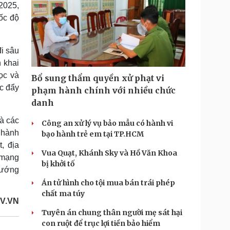
2025,
ốc độ
i sâu
n khai
ọc và
Bổ sung thẩm quyền xử phạt vi
úc đẩy
phạm hành chính với nhiều chức
danh
à các
Công an xử lý vụ bảo mẫu có hành vi
h hành
bạo hành trẻ em tại TP.HCM
, địa
Vua Quạt, Khánh Sky và Hồ Văn Khoa
 mạng
bị khởi tố
hướng
Án tử hình cho tội mua bán trái phép
chất ma túy
V.VN
Tuyên án chung thân người mẹ sát hại
con ruột để trục lợi tiền bảo hiểm