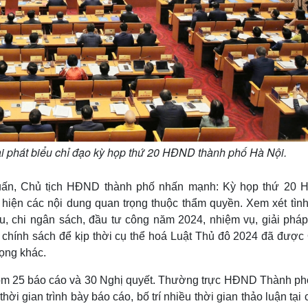
i phát biểu chỉ đạo kỳ họp thứ 20 HĐND thành phố Hà Nội.
uấn, Chủ tịch HĐND thành phố nhấn mạnh: Kỳ họp thứ 20
hiện các nội dung quan trọng thuộc thẩm quyền. Xem xét tình
 thu, chi ngân sách, đầu tư công năm 2024, nhiệm vụ, giải phá
, chính sách để kịp thời cụ thể hoá Luật Thủ đô 2024 đã được
rọng khác.
gồm 25 báo cáo và 30 Nghị quyết. Thường trực HĐND Thành phố
i gian trình bày báo cáo, bố trí nhiều thời gian thảo luận tại 