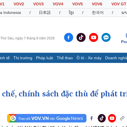
V1
VOV2
VOV3
VOV4
VOV5
VOV6
VOV GT
a Indonesia
/
日本語
/
ខ្មែរ
/
한국어
/
ພາ
Thứ Sáu, ngày 7 tháng 8 năm 2026
Po
inh tế
Thị trường
Pháp luật
Thể thao
Ô tô - Xe máy
Doanh nghi
Thế giới
Multimedia
K
Quan sát
Video
B
Cuộc sống đó đây
Ảnh
K
Hồ sơ
E-Magazine
 chế, chính sách đặc thù để phát tr
Infographic
Thể thao
Ô tô - Xe máy
D
Bóng đá
Ô tô
T