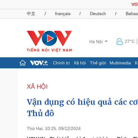
VO
中文
/
français
/
Deutsch
/
Bahas
27°C
Hà Nội
Chính trị
Xã hội
Thế giới
Multimedia
K
Chính trị
Xã hội
Đảng
Tin 24h
XÃ HỘI
Tổ chức nhân sự
Dự báo thời tiết
Quốc hội
Giáo dục
Vận dụng có hiệu quả các cơ
Nhận diện sự thật
Dấu ấn VOV
Việc làm
Thủ đô
Biển đảo
Pháp luật
Quân sự - Quốc phòng
Thứ Hai, 10:25, 09/12/2024
Vụ án
Vũ khí