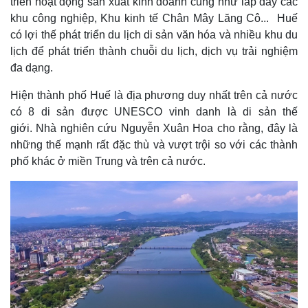
triển hoạt động sản xuất kinh doanh cũng như lấp đầy các
khu công nghiệp, Khu kinh tế Chân Mây Lăng Cô... Huế
có lợi thế phát triển du lịch di sản văn hóa và nhiều khu du
lịch để phát triển thành chuỗi du lịch, dịch vụ trải nghiệm
đa dạng.
Hiện thành phố Huế là địa phương duy nhất trên cả nước
có 8 di sản được UNESCO vinh danh là di sản thế
giới. Nhà nghiên cứu Nguyễn Xuân Hoa cho rằng, đây là
Kinh tế
Thị trường
những thế mạnh rất đặc thù và vượt trội so với các thành
Bất động sản
Giá vàng
phố khác ở miền Trung và trên cả nước.
Khởi nghiệp
Tiêu dùng
Tỷ giá
Chứng khoán
Giá cà phê