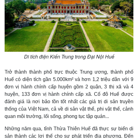
Di tích điện Kiến Trung trong Đại Nội Huế
Pháp luật
Quân sự - Quốc phòng
Trở thành thành phố trực thuộc Trung ương, thành phố
Vụ án
Vũ khí
Huế có diện tích gần 5.000km² và hơn 1,2 triệu dân với 9
Tin nóng
Việt Nam
đơn vị hành chính cấp huyện gồm 2 quận, 3 thị xã và 4
Tư vấn luật
Phân tích
huyện, 133 đơn vị hành chính cấp xã. Cố đô Huế được
đánh giá là nơi bảo tồn tốt nhất các giá trị di sản truyền
thống của Việt Nam, cả về di sản vật thể, phi vật thể, cảnh
quan môi trường, lối sống, phong tục tập quán...
Những năm qua, tỉnh Thừa Thiên Huế đã thực sự biến di
sản thành các lợi thế cho sự phát triển địa phương. Đến