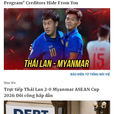
Du lịch
Podcast
Tư vấn
Câu chuyện thời sự
Săn Tour
Đọc truyện đêm khuya
check-in
Cửa sổ tình yêu
Kể chuyện cho bé
Hạt giống tâm hồn