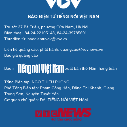
BÁO ĐIỆN TỬ TIẾNG NÓI VIỆT NAM
Trụ sở: 37 Bà Triệu, phường Cửa Nam, Hà Nội
Điện thoại: 84-24-22105148, 84-24-39785691
Thư điện tử: baodientuvov@vov.vn
Liên hệ quảng cáo, phát hành: quangcao@vovnews.vn
Báo giá quảng cáo
Báo in
xuất bản thứ Năm hàng tuần
Tổng Biên tập: NGÔ THIỆU PHONG
Phó Tổng Biên tập: Phạm Công Hân, Đặng Thị Khanh, Giang
Trung Sơn, Nguyễn Tuyết Yến
Cơ quan chủ quản: ĐÀI TIẾNG NÓI VIỆT NAM