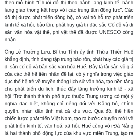
theo mô hình “Chuỗi đô thị theo hành lang kinh tế, hành
lang giao thông kết hợp với các trung tâm động lực”. Các
đô thị được phát triển đồng bộ, có vai trò hỗ trợ phát triển
kinh tế xã hội, bảo tồn, phát huy giá trị đặc sắc Cố đô và di
sản văn hóa vật thể, phi vật thể đã được UNESCO công
nhận.
Ông Lê Trường Lưu, Bí thư Tỉnh ủy tỉnh Thừa Thiên Huế
Doanh nghiệp
Công nghệ
khẳng định, tỉnh đang tập trung bảo tồn, phát huy các giá trị
Thông tin doanh nghiệp
Sành điệu
di sản cố đô và bản sắc văn hóa Huế. Đây là tài sản vô giá
Doanh nghiệp 24h
Tin Công nghệ
của các thế hệ tiền nhân để lại, có ý nghĩa trong việc giáo
Doanh nhân
Trải nghiệm
dục thế hệ trẻ về truyền thống lịch sử văn hóa, tạo nền tảng
Vì cộng đồng
Chuyển đổi số
cho phát triển du lịch, thúc đẩy tăng trưởng kinh tế - xã
hội.“Trở thành thành phố trực thuộc Trung ương có một ý
nghĩa đặc biệt, không chỉ riêng đối với Đảng bộ, chính
quyền, nhân dân tỉnh mà cả khu vực. Qua đó, thể hiện
chiến lược phát triển Việt Nam, tạo ra bước chuyển mới về
phát triển kinh tế, văn hoá, xã hội. Huế cùng với Đà Nẵng
là hai thành phố động lực của khu vực miền Trung, tạo ra