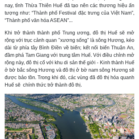
nay, tỉnh Thừa Thiên Huế đã tạo nên các thương hiệu ấn
tượng như: “Thành phố Festival đặc trưng của Việt Nam”,
“Thành phố văn hóa ASEAN”...
Khi trở thành thành phố Trung ương, đô thị Huế sẽ mở
rộng với trục cảnh quan "xương sống" là sông Hương, kéo
dài từ phía tây Bình Điền về biển; kết nối biển Thuận An,
đầm phá Tam Giang với trung tâm Huế. Với điều chỉnh mở
rộng này, đô thị cổ với khu di sản thế giới - Kinh thành Huế
ở bờ bắc sông Hương và đô thị ở bờ nam sông Hương sẽ
được bảo tồn. Trong khi đó, các vùng đã đô thị hóa quanh
Huế sẽ chính thức trở thành đô thị.