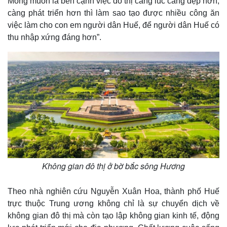
Mong muốn là bên cạnh việc đô thị càng lúc càng đẹp hơn,
càng phát triển hơn thì làm sao tạo được nhiều công ăn
việc làm cho con em người dân Huế, để người dân Huế có
thu nhập xứng đáng hơn”.
Thế giới
Multimedia
Quan sát
Video
Cuộc sống đó đây
Ảnh
Hồ sơ
E-Magazine
Infographic
Không gian đô thị ở bờ bắc sông Hương
Theo nhà nghiên cứu Nguyễn Xuân Hoa, thành phố Huế
trực thuộc Trung ương không chỉ là sự chuyển dịch về
không gian đô thị mà còn tạo lập không gian kinh tế, động