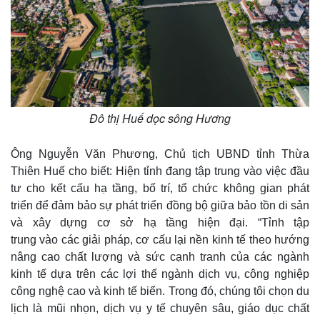
Đô thị Huế dọc sông Hương
Thể thao
Ô tô - Xe máy
Bóng đá
Ô tô
Ông Nguyễn Văn Phương, Chủ tịch UBND tỉnh Thừa
Lịch thi đấu bóng đá
Xe máy
Thiên Huế cho biết: Hiện tỉnh đang tập trung vào việc đầu
Thế giới thể thao
Tư vấn
tư cho kết cấu hạ tầng, bố trí, tổ chức không gian phát
eSports
triển để đảm bảo sự phát triển đồng bộ giữa bảo tồn di sản
Hậu trường
và xây dựng cơ sở hạ tầng hiện đại. “Tỉnh tập
trung vào các giải pháp, cơ cấu lại nền kinh tế theo hướng
nâng cao chất lượng và sức cạnh tranh của các ngành
kinh tế dựa trên các lợi thế ngành dịch vụ, công nghiệp
công nghệ cao và kinh tế biển. Trong đó, chúng tôi chọn du
lịch là mũi nhọn, dịch vụ y tế chuyên sâu, giáo dục chất