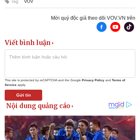
Tag:
VOV
Mời quý độc giả theo dõi VOV.VN trên
Viết bình luận
Sức khỏe
Đời sống
Dinh dưỡng - món ngon
Nhà đẹp
Cây thuốc
Blog
Sản phụ khoa
Tình yêu - Gia đình
This site is protected by reCAPTCHA and the Google
Privacy Policy
and
Terms of
Nhi khoa
Service
apply.
Nam khoa
Gửi tin
Làm đẹp - giảm cân
Phòng mạch online
Ăn sạch sống khỏe