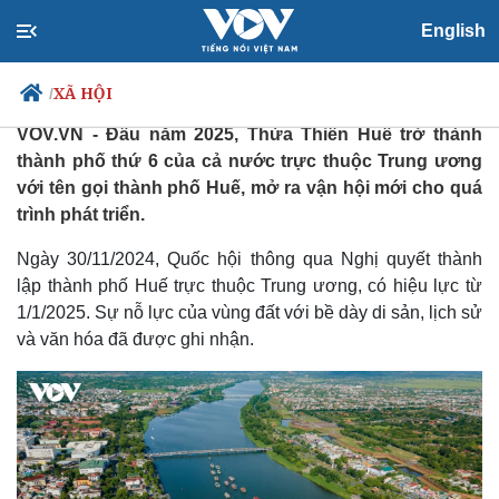
English
Vận hội mới cho đô thị Huế
XÃ HỘI
/
Chủ Nhật, 10:45, 22/12/2024
VOV.VN - Đầu năm 2025, Thừa Thiên Huế trở thành
thành phố thứ 6 của cả nước trực thuộc Trung ương
với tên gọi thành phố Huế, mở ra vận hội mới cho quá
Chính trị
Xã hội
trình phát triển.
Đảng
Tin 24h
Ngày 30/11/2024, Quốc hội thông qua Nghị quyết thành
Tổ chức nhân sự
Dự báo thời tiết
lập thành phố Huế trực thuộc Trung ương, có hiệu lực từ
Quốc hội
Giáo dục
Nhận diện sự thật
Dấu ấn VOV
1/1/2025. Sự nỗ lực của vùng đất với bề dày di sản, lịch sử
Việc làm
và văn hóa đã được ghi nhận.
Biển đảo