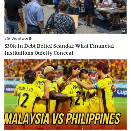
Văn hóa
Giải trí
Sân khấu - Điện ảnh
Nghệ sĩ
Văn học
Thời trang
Âm nhạc
Sao Việt
Di sản