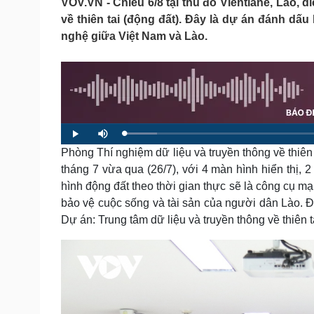
VOV.VN - Chiều 6/8 tại thủ đô Vientiane, Lào, 
Tin nóng
Việt Nam
về thiên tai (động đất). Đây là dự án đánh dấ
Tư vấn luật
Phân tích
nghệ giữa Việt Nam và Lào.
Sức khỏe
Đời sống
Dinh dưỡng - món ngon
Nhà đẹp
Cây thuốc
Blog
Sản phụ khoa
Tình yêu - Gia đình
L
P
M
Nhi khoa
o
l
u
a
Phòng Thí nghiệm dữ liệu và truyền thông về thiên t
a
t
Nam khoa
d
y
e
e
Làm đẹp - giảm cân
tháng 7 vừa qua (26/7), với 4 màn hình hiển thị, 2 
d
:
Phòng mạch online
hình động đất theo thời gian thực sẽ là công cụ m
6
.
Ăn sạch sống khỏe
6
bảo vệ cuộc sống và tài sản của người dân Lào. Đâ
5
%
Dự án: Trung tâm dữ liệu và truyền thông về thiên
Cải chính