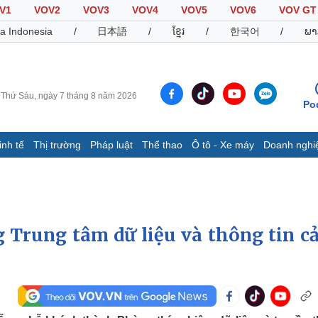
V1
VOV2
VOV3
VOV4
VOV5
VOV6
VOV GT
a Indonesia
/
日本語
/
ខ្មែរ
/
한국어
/
ພາ
Thứ Sáu, ngày 7 tháng 8 năm 2026
Po
inh tế
Thị trường
Pháp luật
Thể thao
Ô tô - Xe máy
Doanh nghi
Thế giới
Multimedia
K
Quan sát
Video
B
Cuộc sống đó đây
Ảnh
K
Hồ sơ
E-Magazine
 Trung tâm dữ liệu và thông tin c
Infographic
Thể thao
Ô tô - Xe máy
D
Bóng đá
Ô tô
T