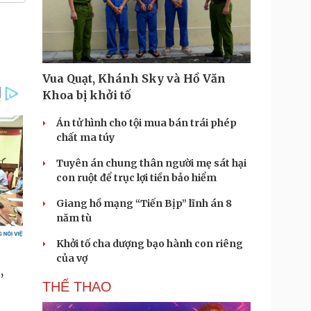
Vua Quạt, Khánh Sky và Hồ Văn
Khoa bị khởi tố
Án tử hình cho tội mua bán trái phép
chất ma túy
Tuyên án chung thân người mẹ sát hại
con ruột để trục lợi tiền bảo hiểm
Giang hồ mạng “Tiến Bịp” lĩnh án 8
năm tù
Khởi tố cha dượng bạo hành con riêng
của vợ
THỂ THAO