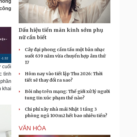
thông
Doanh nghiệp 24h
Tin Công nghệ
 công
Doanh nhân
Trải nghiệm
ì cộng đồng
Chuyển đổi số
Dấu hiệu tiền mãn kinh sớm phụ
u lịch
Podcast
nữ cần biết
Tư vấn
Câu chuyện thời sự
Săn Tour
Đọc truyện đêm khuya
Cây đại phong cầm tấu một bản nhạc
heck-in
Cửa sổ tình yêu
suốt 639 năm vừa chuyển hợp âm thứ
R
-
1:32
Kể chuyện cho bé
17
ừ cuối
Hạt giống tâm hồn
e
Hôm nay vào tiết lập Thu 2026: Thời
c tình
m
tiết sẽ thay đổi ra sao?
p phần
a
n khai
Bôi nhọ trên mạng: Thế giới xử lý người
i
tung tin xúc phạm thế nào?
n
Chi phí xây nhà mái Nhật 1 tầng 3
i
phòng ngủ 100m2 hết bao nhiêu tiền?
n
VĂN HÓA
g