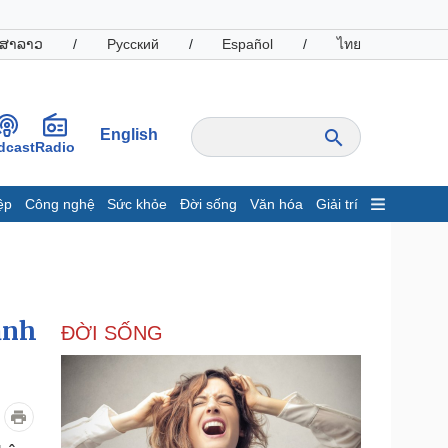
ສາລາວ
/
Русский
/
Español
/
ไทย
English
dcast
Radio
ệp
Công nghệ
Sức khỏe
Đời sống
Văn hóa
Giải trí
inh tế
Thị trường
ất động sản
Giá vàng
hởi nghiệp
Tiêu dùng
Tỷ giá
ảnh
ĐỜI SỐNG
Chứng khoán
Giá cà phê
oanh nghiệp
Công nghệ
hông tin doanh nghiệp
Sành điệu