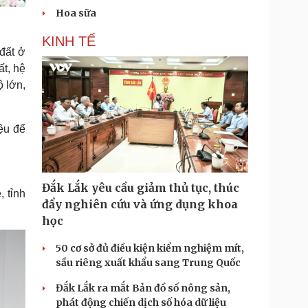
Hoa sữa
KINH TẾ
 đất ở
ất, hệ
ộ lớn,
iệu để
Đắk Lắk yêu cầu giảm thủ tục, thúc
, tỉnh
đẩy nghiên cứu và ứng dụng khoa
học
50 cơ sở đủ điều kiện kiểm nghiệm mít,
sầu riêng xuất khẩu sang Trung Quốc
Đắk Lắk ra mắt Bản đồ số nông sản,
phát động chiến dịch số hóa dữ liệu