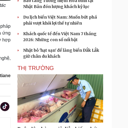
Bảo tàng Tưởng niệm Hòa bình tại
tác
Nhật Bản đón lượng khách kỷ lục
Du lịch biển Việt Nam: Muốn bứt phá
phải vượt khỏi lợi thế tự nhiên
i pháp
và ứng
Khách quốc tế đến Việt Nam 7 tháng
2026: Những con số nổi bật
y hợp
Nhặt bỏ 'hạt sạn' để làng biển Đắk Lắk
giữ chân du khách
nghệ,
THỊ TRƯỜNG
tiane