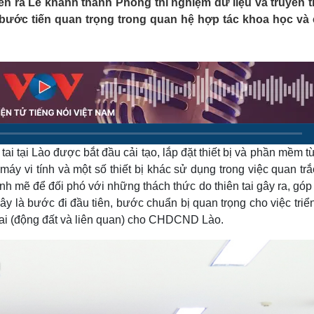
diễn ra Lễ khánh thành Phòng thí nghiệm dữ liệu và truyền 
Lịch thi đấu bóng đá
Xe máy
u bước tiến quan trọng trong quan hệ hợp tác khoa học và
Thế giới thể thao
Tư vấn
eSports
V
Hậu trường
Văn hóa
Giải trí
D
Sân khấu - Điện ảnh
Nghệ sĩ
Văn học
Thời trang
Âm nhạc
Sao Việt
c
Di sản
ai tại Lào được bắt đầu cải tạo, lắp đặt thiết bị và phần mềm t
máy vi tính và một số thiết bị khác sử dụng trong việc quan trắ
ạnh mẽ để đối phó với những thách thức do thiên tai gây ra, gó
y là bước đi đầu tiên, bước chuẩn bị quan trọng cho việc triể
 tai (động đất và liên quan) cho CHDCND Lào.