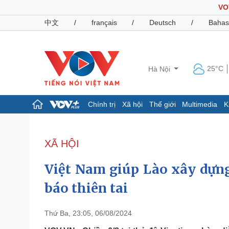
VO
中文
/
français
/
Deutsch
/
Bahas
25°C
Hà Nội
Chính trị
Xã hội
Thế giới
Multimedia
K
Chính trị
Xã hội
Đảng
Tin 24h
XÃ HỘI
Tổ chức nhân sự
Dự báo thời tiết
Quốc hội
Giáo dục
Việt Nam giúp Lào xây dựng
Nhận diện sự thật
Dấu ấn VOV
Việc làm
báo thiên tai
Biển đảo
Pháp luật
Quân sự - Quốc phòng
Thứ Ba, 23:05, 06/08/2024
Vụ án
Vũ khí