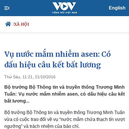
English
XÃ HỘI
/
Vụ nước mắm nhiễm asen: Có
Chính trị
Xã hội
Đảng
Tin 24h
dấu hiệu câu kết bất lương
Tổ chức nhân sự
Dự báo thời tiết
Quốc hội
Giáo dục
Thứ Sáu, 11:21, 21/10/2016
Nhận diện sự thật
Dấu ấn VOV
Việc làm
Bộ trưởng Bộ Thông tin và truyền thông Trương Minh
Biển đảo
Tuấn: Vụ nước mắm nhiễm asen, có dấu hiệu câu kết
bất lương...
Bộ trưởng Bộ Thông tin và truyền thông Trương Minh Tuấn
vừa có cuộc trao đổi về vụ “nước mắm chứa thạch tín vượt
ngưỡng” và trách nhiệm của báo chí.