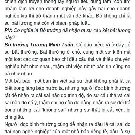
chiến dịch truyền thông lấy người tiêu dùng làm “con tin”
nhằm làm lợi cho doanh nghiệp này gây hại cho doanh
nghiệp kia thì trở thành một vấn đề khác. Đó không chỉ là
sự bất lương mà còn vi phạm pháp luật.
PV:
Có nghĩa là Bộ trưởng đã nhận ra sự câu kết bất lương
này?
Bộ trưởng Trương Minh Tuấn:
Có dấu hiệu. Vì ở đây có
sự bất thường. Bất thường ở chỗ, cùng một sự kiện mà
một loạt các cơ quan báo chí đều cẩu thả và thiếu chuyên
nghiệp hệt như nhau, thậm chí việc rút tít bản tin cũng na
ná như nhau.
Một bài báo, một bản tin viết sai sự thật không phải là cá
biệt trong làng báo nước ta, nhưng người đọc bình thường
rất dễ nhận ra cái sai nào do trình độ, do sự cẩu thả và cái
sai nào do cố ý, thậm chí họ còn dễ dàng nhận ra sự dối trá
Kinh tế
Thị trường
trong những cái “không sai” nhưng sự thật bị cắt xén, bị
Bất động sản
Giá vàng
che giấu.
Khởi nghiệp
Tiêu dùng
Người đọc bình thường cũng dễ nhận ra đâu là cái sai do
Tỷ giá
“tai nạn nghề nghiệp” của một nhà báo riêng lẻ, đâu là sự
Chứng khoán