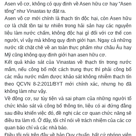
Asen vô cơ, không có quy định về Asen hữu cơ hay “Asen
tổng” như Vinastas tự đặt ra.
Asen vô cơ mới chính là thạch tín độc hại, còn Asen hữu
cơ là chất tồn tại tự nhiên trong hải sản hay các nguyên
liệu làm nước chấm, không độc hại gì đối với cơ thể con
người, vì vậy mà không quy định giới hạn. Ngay cả những
nước rất chặt chẽ về an toàn thực phẩm như châu Âu hay
Mỹ cũng không quy định giới hạn asen hữu cơ.
Kết quả khảo sát của Vinastas về thạch tín trong nước
mắm, nếu công bố một cách trung thực thì phải công bố
các mẫu nước mắm được khảo sát không nhiễm thạch tín
theo QCVN 8-2:2011/BYT mới chính xác, nhưng họ đã
không làm như vậy.
Về động cơ, sự tùy tiện và sai phạm của những người tổ
chức khảo sát và công bố thông tin, liệu có ai đứng đằng
sau điều khiển việc đó, đề nghị các cơ quan chức năng sẽ
điều tra làm rõ. Ở đây, tôi chỉ nói về trách nhiệm của các cơ
quan báo chí và các nhà báo.
Điều tôi nói trên đây về bản Quy chuẩn, bất cứ phóng viên