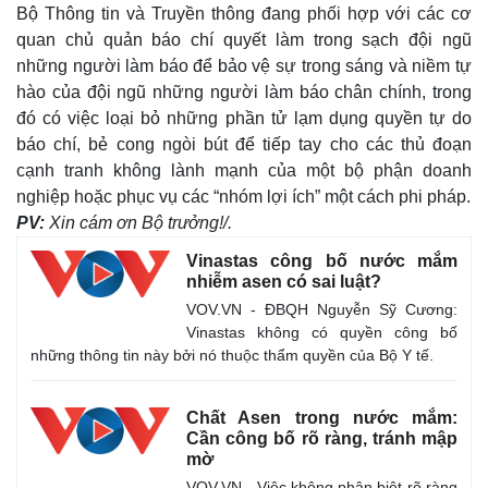
Vụ án
Vũ khí
Bộ Thông tin và Truyền thông đang phối hợp với các cơ
Tin nóng
Việt Nam
quan chủ quản báo chí quyết làm trong sạch đội ngũ
Tư vấn luật
Phân tích
những người làm báo để bảo vệ sự trong sáng và niềm tự
hào của đội ngũ những người làm báo chân chính, trong
đó có việc loại bỏ những phần tử lạm dụng quyền tự do
báo chí, bẻ cong ngòi bút để tiếp tay cho các thủ đoạn
cạnh tranh không lành mạnh của một bộ phận doanh
nghiệp hoặc phục vụ các “nhóm lợi ích” một cách phi pháp.
PV:
Xin cám ơn Bộ trưởng!/.
Vinastas công bố nước mắm
nhiễm asen có sai luật?
VOV.VN - ĐBQH Nguyễn Sỹ Cương:
Vinastas không có quyền công bố
những thông tin này bởi nó thuộc thẩm quyền của Bộ Y tế.
Chất Asen trong nước mắm:
Cần công bố rõ ràng, tránh mập
mờ
VOV.VN - Việc không phân biệt rõ ràng