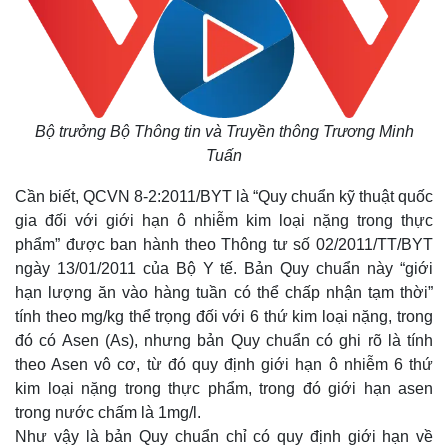
Bộ trưởng Bộ Thông tin và Truyền thông Trương Minh
Tuấn
Cần biết, QCVN 8-2:2011/BYT là “Quy chuẩn kỹ thuật quốc
gia đối với giới hạn ô nhiễm kim loại nặng trong thực
phẩm” được ban hành theo Thông tư số 02/2011/TT/BYT
ngày 13/01/2011 của Bộ Y tế. Bản Quy chuẩn này “giới
Thế giới
Multimedia
hạn lượng ăn vào hàng tuần có thể chấp nhận tạm thời”
Quan sát
Video
tính theo mg/kg thể trọng đối với 6 thứ kim loại nặng, trong
Cuộc sống đó đây
Ảnh
đó có Asen (As), nhưng bản Quy chuẩn có ghi rõ là tính
Hồ sơ
E-Magazine
theo Asen vô cơ, từ đó quy định giới hạn ô nhiễm 6 thứ
Infographic
kim loại nặng trong thực phẩm, trong đó giới hạn asen
trong nước chấm là 1mg/l.
Như vậy là bản Quy chuẩn chỉ có quy định giới hạn về