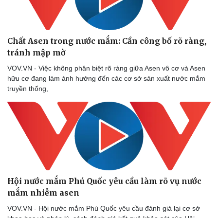
Chất Asen trong nước mắm: Cần công bố rõ ràng,
tránh mập mờ
VOV.VN - Việc không phân biệt rõ ràng giữa Asen vô cơ và Asen
Sức khỏe
Đời sống
hữu cơ đang làm ảnh hưởng đến các cơ sở sản xuất nước mắm
Dinh dưỡng - món ngon
Nhà đẹp
truyền thống,
Cây thuốc
Blog
Sản phụ khoa
Tình yêu - Gia đình
Nhi khoa
Nam khoa
Làm đẹp - giảm cân
Phòng mạch online
Ăn sạch sống khỏe
Hội nước mắm Phú Quốc yêu cầu làm rõ vụ nước
mắm nhiễm asen
VOV.VN - Hội nước mắm Phú Quốc yêu cầu đánh giá lại cơ sở