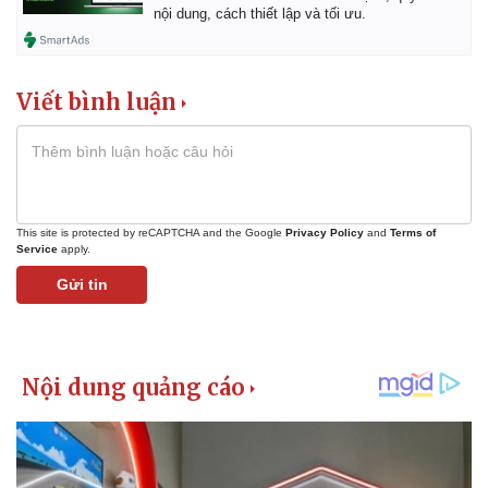
nội dung, cách thiết lập và tối ưu.
Thể thao
Ô tô - Xe máy
Bóng đá
Ô tô
Lịch thi đấu bóng đá
Xe máy
Thế giới thể thao
Tư vấn
Viết bình luận
eSports
Hậu trường
This site is protected by reCAPTCHA and the Google
Privacy Policy
and
Terms of
Service
apply.
Gửi tin