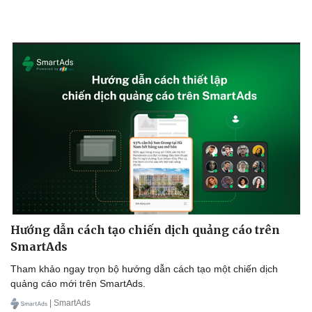
Văn hóa
Giải trí
Sân khấu - Điện ảnh
Nghệ sĩ
Hướng dẫn cách tạo chiến dịch quảng cáo trên
Văn học
Thời trang
SmartAds
Âm nhạc
Sao Việt
Di sản
Tham khảo ngay trọn bộ hướng dẫn cách tạo một chiến dịch
quảng cáo mới trên SmartAds.
| SmartAds