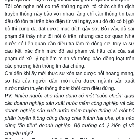
Tôi còn nghe nói có thể những người tổ chức chiến dịch
truyền thông này bảo với nhau rằng chỉ cần thông tin ban
đầu đó tồn tại trên báo điện tử vài ngày, sau đó dù có bị gỡ
bỏ thì cũng đã đạt được mục đích gây sợ. Bởi vậy, dù sai
phạm đã thấy như tôi nói ở trên, nhưng các cơ quan Nhà
nước có liên quan cần điều tra làm rõ động cơ, truy ra sự
câu kết, xác định mức độ sai phạm và hậu của của sai
phạm để xử lý nghiêm minh và thông báo đồng loạt trên
các phương tiện thông tin đại chúng.
Chỉ đến khi ấy mới thực sự xóa tan được nỗi hoang mang,
sợ hãi của người dân, mới cứu được ngành sản xuất
nước mắm truyền thống thoát khỏi cơn điêu đứng.
PV:
Nhiều người cho rằng đang có một “cuộc chiến” giữa
các doanh nghiệp sản xuất nước mắm công nghiệp và các
doanh nghiệp sản xuất nước mắm truyền thống và một bộ
phận truyền thông cũng đang chia thành hai phe, phe nào
cũng “ăn tiền” doanh nghiệp. Bộ trưởng có ý kiến gì về
chuyện này?