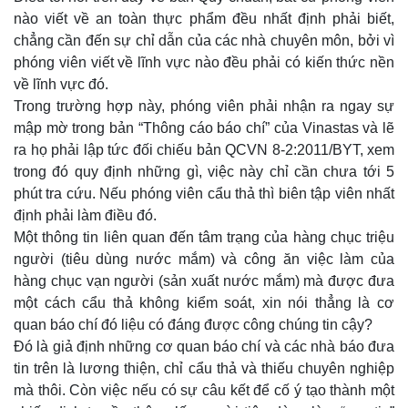
nào viết về an toàn thực phẩm đều nhất định phải biết,
chẳng cần đến sự chỉ dẫn của các nhà chuyên môn, bởi vì
phóng viên viết về lĩnh vực nào đều phải có kiến thức nền
về lĩnh vực đó.
Trong trường hợp này, phóng viên phải nhận ra ngay
sự
mập mờ trong bản “Thông cáo báo chí” của Vinastas và lẽ
ra họ phải lập tức đối chiếu bản QCVN 8-2:2011/BYT, xem
trong đó quy định những gì, việc này chỉ cần chưa tới 5
phút tra cứu. Nếu phóng viên cẩu thả thì biên tập viên nhất
định phải làm điều đó.
Một thông tin liên quan đến tâm trạng của hàng chục triệu
người (tiêu dùng nước mắm) và công ăn việc làm của
hàng chục vạn người (sản xuất nước mắm) mà được đưa
một cách cẩu thả không kiểm soát, xin nói thẳng là cơ
quan báo chí đó liệu có đáng được công chúng tin cậy?
Đó là giả định những cơ quan báo chí và các nhà báo đưa
tin trên là lương thiện, chỉ cẩu thả và thiếu chuyên nghiệp
mà thôi. Còn việc nếu có sự câu kết để cố ý tạo thành một