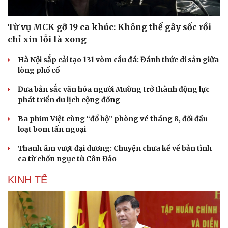
Từ vụ MCK gỡ 19 ca khúc: Không thể gây sốc rồi
chỉ xin lỗi là xong
Hà Nội sắp cải tạo 131 vòm cầu đá: Đánh thức di sản giữa
lòng phố cổ
Đưa bản sắc văn hóa người Mường trở thành động lực
phát triển du lịch cộng đồng
Ba phim Việt cùng “đổ bộ” phòng vé tháng 8, đối đầu
loạt bom tấn ngoại
Thanh âm vượt đại dương: Chuyện chưa kể về bản tình
ca từ chốn ngục tù Côn Đảo
KINH TẾ
Du lịch
Podcast
Tư vấn
Câu chuyện thời sự
Săn Tour
Đọc truyện đêm khuya
check-in
Cửa sổ tình yêu
Kể chuyện cho bé