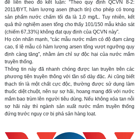
để liền theo đó kết luận: “Theo quy định QCVN 8-2:
2011/BYT, hàm lượng asen (thạch tín) cho phép có trong
sản phẩm nước chấm tối đa là 1,0 mg/L. Tuy nhiên, kết
quả thử nghiệm asen tổng cho thấy 101/150 mẫu khảo sát
(chiếm 67,33%) không đạt quy định của QCVN này”.
Họ còn nhấn mạnh, “các mẫu nước mắm có độ đạm càng
cao, tỉ lệ mẫu có hàm lượng arsen tổng vượt ngưỡng quy
định càng tăng”, nhằm ám chỉ sự độc hại của nước mắm
truyền thống.
Thông tin này đã nhanh chóng được lan truyền trên các
phương tiện truyền thông với tần số dày đặc. Ai cũng biết
thạch tín là một chất cực độc, thường được sử dụng làm
thuốc diệt chuột, nên sự sợ hãi, hoang mang đối với nước
mắm bao trùm lên người tiêu dùng. Nếu không xóa tan nỗi
sợ hãi này thì ngành sản xuất nước mắm truyền thống
đứng trước nguy cơ bị phá sản hàng loạt.