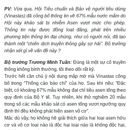
PV:
Vừa qua, Hội Tiêu chuẩn và Bảo vệ người tiêu dùng
(Vinastas) đã công bố thông tin về 67% mẫu nước mắm do
Hội này khảo sát bị nhiễm Asen vượt mức cho phép.
Thông tin này được đồng loạt đăng, phát trên nhiều
phương tiện thông tin đại chúng, như có người nói, đã tạo
thành một “chiến dịch truyền thông gây sợ hãi”. Bộ trưởng
nhận xét gì về vấn đề này ?
Bộ trưởng Trương Minh Tuấn:
Đúng là một sự cố truyền
thông không bình thường, tôi theo dõi rất kỹ.
Trước hết cần chú ý nội dung mập mờ mà Vinastas công
bố trong “Thông cáo báo chí” của họ. Sau khi nêu: “Đặc
biệt, có khoảng 67% mẫu không đạt chỉ tiêu asen tổng theo
quy định của Bộ Y tế. Tuy nhiên, khi thử nghiệm 20 mẫu
trong số các mẫu khảo sát có asen tổng vượt ngưỡng quy
định thì đều không phát hiện asen vô cơ”.
Mặc dù vậy, họ không hề giải thích giữa hai loại asen hữu
cơ và vô cơ loại nào là độc hại loại nào là không độc hại,