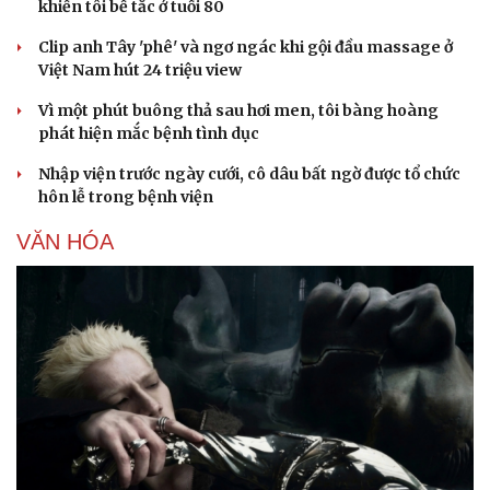
khiến tôi bế tắc ở tuổi 80
Clip anh Tây 'phê' và ngơ ngác khi gội đầu massage ở
Việt Nam hút 24 triệu view
Vì một phút buông thả sau hơi men, tôi bàng hoàng
phát hiện mắc bệnh tình dục
Nhập viện trước ngày cưới, cô dâu bất ngờ được tổ chức
hôn lễ trong bệnh viện
VĂN HÓA