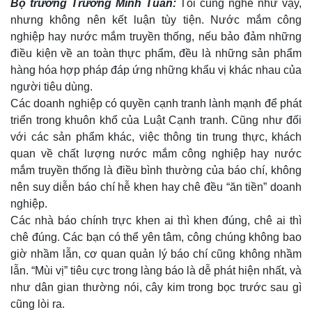
Bộ trưởng Trương Minh Tuấn:
Tôi cũng nghe như vậy,
nhưng không nên kết luận tùy tiện. Nước mắm công
nghiệp hay nước mắm truyền thống, nếu bảo đảm những
điều kiện về an toàn thực phẩm, đều là những sản phẩm
hàng hóa hợp pháp đáp ứng những khẩu vị khác nhau của
người tiêu dùng.
Các doanh nghiệp có quyền cạnh tranh lành mạnh để phát
triển trong khuôn khổ của Luật Cạnh tranh. Cũng như đối
với các sản phẩm khác, việc thông tin trung thực, khách
quan về chất lượng nước mắm công nghiệp hay nước
mắm truyền thống là điều bình thường của báo chí, không
nên suy diễn báo chí hễ khen hay chê đều “ăn tiền” doanh
nghiệp.
Các nhà báo chính trực khen ai thì khen đúng, chê ai thì
chê đúng. Các bạn có thể yên tâm, công chúng không bao
giờ nhầm lẫn, cơ quan quản lý báo chí cũng không nhầm
lẫn. “Mùi vị” tiêu cực trong làng báo là dễ phát hiện nhất, và
như dân gian thường nói, cây kim trong bọc trước sau gì
Pháp luật
Quân sự - Quốc phòng
cũng lòi ra.