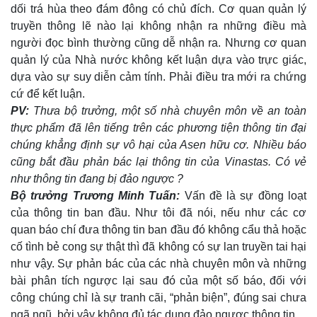
Giá cà phê
dối trá hùa theo đám đông có chủ đích. Cơ quan quản lý
truyền thông lẽ nào lại không nhận ra những điều mà
người đọc bình thường cũng dễ nhận ra. Nhưng cơ quan
quản lý của Nhà nước không kết luận dựa vào trực giác,
dựa vào sự suy diễn cảm tính. Phải điều tra mới ra chứng
cứ để kết luận.
PV:
Thưa bộ trưởng, một số nhà chuyên môn về an toàn
thực phẩm đã lên tiếng trên các phương tiện thông tin đại
chúng khẳng định sự vô hại của Asen hữu cơ. Nhiều báo
cũng bắt đầu phản bác lại thông tin của Vinastas. Có vẻ
như thông tin đang bị đảo ngược ?
Bộ trưởng Trương Minh Tuấn:
Vấn đề là sự đồng loạt
của thông tin ban đầu. Như tôi đã nói, nếu như các cơ
quan báo chí đưa thông tin ban đầu đó không cẩu thả hoặc
cố tình bẻ cong sự thật thì đã không có sự lan truyền tai hại
như vậy. Sự phản bác của các nhà chuyên môn và những
bài phân tích ngược lại sau đó của một số báo, đối với
công chúng chỉ là sự tranh cãi, “phản biện”, đúng sai chưa
ngã ngũ, bởi vậy không đủ tác dụng đảo ngược thông tin.