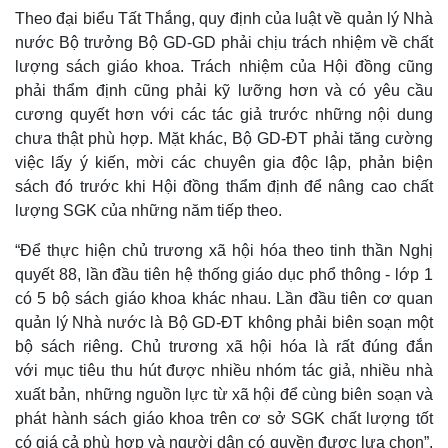
Theo đại biểu Tất Thắng, quy định của luật về quản lý Nhà
nước Bộ trưởng Bộ GD-GD phải chịu trách nhiệm về chất
lượng sách giáo khoa. Trách nhiệm của Hội đồng cũng
phải thẩm định cũng phải kỹ lưỡng hơn và có yêu cầu
cương quyết hơn với các tác giả trước những nội dung
chưa thật phù hợp. Mặt khác, Bộ GD-ĐT phải tăng cường
việc lấy ý kiến, mời các chuyên gia độc lập, phản biện
sách đó trước khi Hội đồng thẩm định để nâng cao chất
lượng SGK của những năm tiếp theo.
“Để thực hiện chủ trương xã hội hóa theo tinh thần Nghị
quyết 88, lần đầu tiên hệ thống giáo dục phổ thông - lớp 1
có 5 bộ sách giáo khoa khác nhau. Lần đầu tiên cơ quan
quản lý Nhà nước là Bộ GD-ĐT không phải biên soạn một
bộ sách riêng. Chủ trương xã hội hóa là rất đúng đắn
với mục tiêu thu hút được nhiều nhóm tác giả, nhiều nhà
xuất bản, những nguồn lực từ xã hội để cùng biên soạn và
phát hành sách giáo khoa trên cơ sở SGK chất lượng tốt
có giá cả phù hợp và người dân có quyền được lựa chọn”,