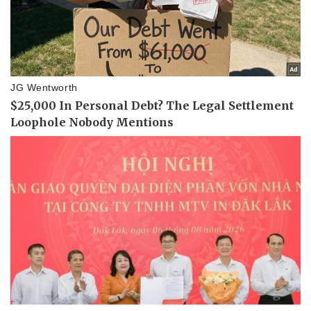
Thể thao
Ô tô - Xe máy
Bóng đá
Ô tô
Lịch thi đấu bóng đá
Xe máy
Thế giới thể thao
Tư vấn
eSports
Hậu trường