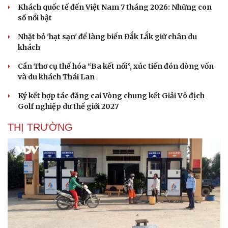
Khách quốc tế đến Việt Nam 7 tháng 2026: Những con
số nổi bật
Nhặt bỏ 'hạt sạn' để làng biển Đắk Lắk giữ chân du
khách
Cần Thơ cụ thể hóa “Ba kết nối”, xúc tiến đón dòng vốn
và du khách Thái Lan
Ký kết hợp tác đăng cai Vòng chung kết Giải Vô địch
Golf nghiệp dư thế giới 2027
THỊ TRƯỜNG
Du lịch
Podcast
Tư vấn
Câu chuyện thời sự
Săn Tour
Đọc truyện đêm khuya
check-in
Cửa sổ tình yêu
Kể chuyện cho bé