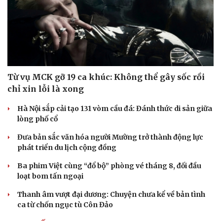
Từ vụ MCK gỡ 19 ca khúc: Không thể gây sốc rồi
chỉ xin lỗi là xong
Hà Nội sắp cải tạo 131 vòm cầu đá: Đánh thức di sản giữa
lòng phố cổ
Đưa bản sắc văn hóa người Mường trở thành động lực
Văn hóa
Giải trí
phát triển du lịch cộng đồng
Sân khấu - Điện ảnh
Nghệ sĩ
Ba phim Việt cùng “đổ bộ” phòng vé tháng 8, đối đầu
Văn học
Thời trang
loạt bom tấn ngoại
Âm nhạc
Sao Việt
Di sản
Thanh âm vượt đại dương: Chuyện chưa kể về bản tình
ca từ chốn ngục tù Côn Đảo