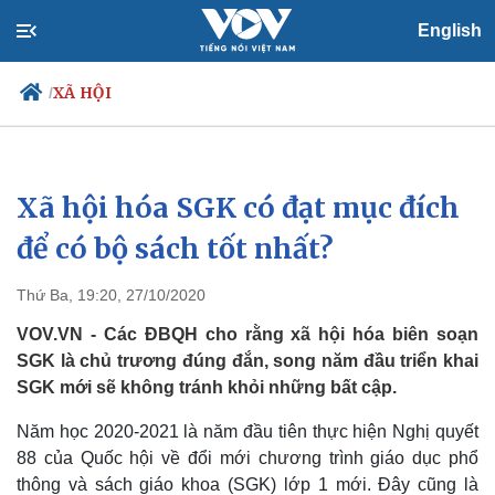
English
XÃ HỘI
/
Xã hội hóa SGK có đạt mục đích
Chính trị
Xã hội
Đảng
Tin 24h
để có bộ sách tốt nhất?
Tổ chức nhân sự
Dự báo thời tiết
Quốc hội
Giáo dục
Thứ Ba, 19:20, 27/10/2020
Nhận diện sự thật
Dấu ấn VOV
Việc làm
VOV.VN - Các ĐBQH cho rằng xã hội hóa biên soạn
Biển đảo
SGK là chủ trương đúng đắn, song năm đầu triển khai
SGK mới sẽ không tránh khỏi những bất cập.
Năm học 2020-2021 là năm đầu tiên thực hiện Nghị quyết
88 của Quốc hội về đổi mới chương trình giáo dục phổ
thông và sách giáo khoa (SGK) lớp 1 mới. Đây cũng là