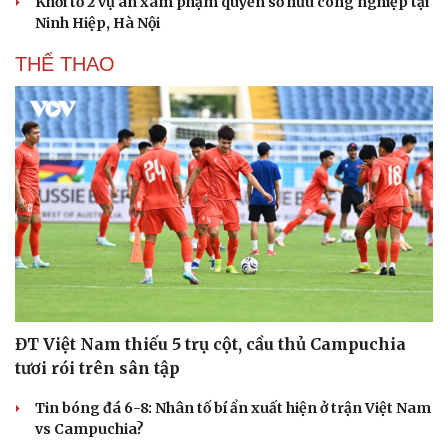
Khởi tố 2 vụ án xâm phạm quyền sở hữu công nghiệp tại
Ninh Hiệp, Hà Nội
THỂ THAO
ĐT Việt Nam thiếu 5 trụ cột, cầu thủ Campuchia
tươi rói trên sân tập
Tin bóng đá 6-8: Nhân tố bí ẩn xuất hiện ở trận Việt Nam
vs Campuchia?
Cải chính