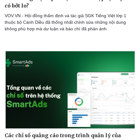
có bớt lo?
VOV.VN - Hội đồng thẩm định và tác giả SGK Tiếng Việt lớp 1
thuộc bộ Cánh Diều đã thống nhất chỉnh sửa những nội dung
không phù hợp mà dư luận và báo chí đã phản ánh.
Sức khỏe
Đời sống
Dinh dưỡng - món ngon
Nhà đẹp
Cây thuốc
Blog
Sản phụ khoa
Tình yêu - Gia đình
Nhi khoa
Nam khoa
Làm đẹp - giảm cân
Phòng mạch online
Ăn sạch sống khỏe
Các chỉ số quảng cáo trong trình quản lý của