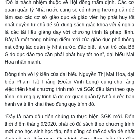
“Đó là trách nhiệm thuộc về Hội đồng thẩm định. Các cơ
quan quản lý Nhà nước cũng sẽ có những hướng dẫn để
làm sao các cơ sở giáo dục và giáo viên họ phát huy tốt
nhất quyền tự chủ để sử dụng sách giáo khoa với ý nghĩa
là các tài liệu giảng dạy với chương trình là pháp lệnh.
Đây là một trong những điểm mới của giáo dục phổ thông
mà công tác quản lý Nhà nước, đặc biệt là vai trò của Bộ
Giáo dục đào tạo cần phải phát huy tốt hơn”, đại biểu Mai
Hoa nhấn mạnh.
Đồng tình với ý kiến của đại biểu Nguyễn Thị Mai Hoa, đại
biểu Phạm Tất Thắng (Đoàn Vĩnh Long) cũng cho rằng
việc triển khai chương trình mới và SGK đều làm theo quy
trình, nhưng quy trình là do cơ quan quản lý Nhà nước ban
hành và triển khai theo đúng quy trình đó.
Kinh tế
Thị trường
Bất động sản
Giá vàng
“Đây là năm đầu tiên chúng ta thực hiện SGK mới. Đến
Khởi nghiệp
Tiêu dùng
thời điểm tháng 9/2020, phải có đủ sách theo chương trình
Tỷ giá
mới cho học sinh học tập, nên cũng có thể có vấn đề nhất
Chứng khoán
định về mặt thời gian. Quy trình được thực hiện lần đầu