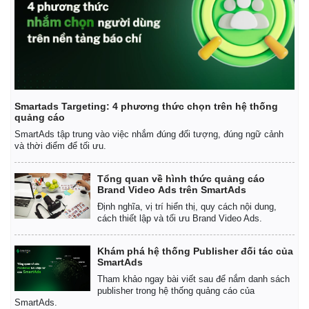
Vụ án
Vũ khí
Tin nóng
Việt Nam
Tư vấn luật
Phân tích
Smartads Targeting: 4 phương thức chọn trên hệ thống
quảng cáo
SmartAds tập trung vào việc nhắm đúng đối tượng, đúng ngữ cảnh
và thời điểm để tối ưu.
Tổng quan về hình thức quảng cáo
Brand Video Ads trên SmartAds
Định nghĩa, vị trí hiển thị, quy cách nội dung,
cách thiết lập và tối ưu Brand Video Ads.
Khám phá hệ thống Publisher đối tác của
SmartAds
Tham khảo ngay bài viết sau để nắm danh sách
publisher trong hệ thống quảng cáo của
SmartAds.