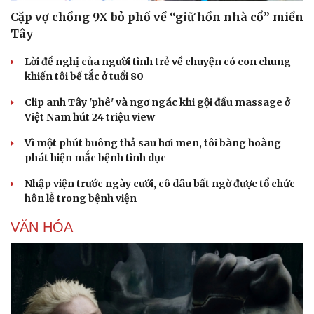
Cặp vợ chồng 9X bỏ phố về “giữ hồn nhà cổ” miền
Tây
Lời đề nghị của người tình trẻ về chuyện có con chung
khiến tôi bế tắc ở tuổi 80
Clip anh Tây 'phê' và ngơ ngác khi gội đầu massage ở
Việt Nam hút 24 triệu view
Vì một phút buông thả sau hơi men, tôi bàng hoàng
phát hiện mắc bệnh tình dục
Nhập viện trước ngày cưới, cô dâu bất ngờ được tổ chức
hôn lễ trong bệnh viện
VĂN HÓA