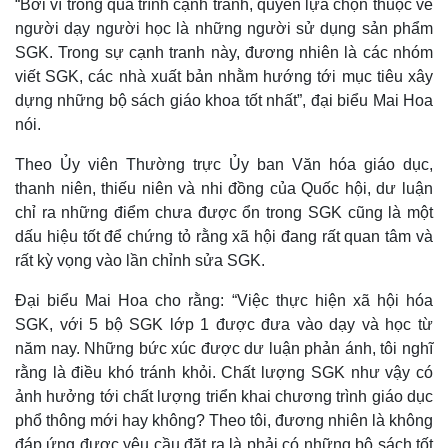
“Bởi vì trong quá trình cạnh tranh, quyền lựa chọn thuộc về
người dạy người học là những người sử dụng sản phẩm
SGK. Trong sự cạnh tranh này, đương nhiên là các nhóm
viết SGK, các nhà xuất bản nhằm hướng tới mục tiêu xây
dựng những bộ sách giáo khoa tốt nhất”, đại biểu Mai Hoa
nói.
Theo Ủy viên Thường trực Ủy ban Văn hóa giáo dục,
thanh niên, thiếu niên và nhi đồng của Quốc hội, dư luận
chỉ ra những điểm chưa được ổn trong SGK cũng là một
dấu hiệu tốt để chứng tỏ rằng xã hội đang rất quan tâm và
rất kỳ vọng vào lần chỉnh sửa SGK.
Thế giới
Multimedia
Đại biểu Mai Hoa cho rằng: “Việc thực hiện xã hội hóa
Quan sát
Video
SGK, với 5 bộ SGK lớp 1 được đưa vào dạy và học từ
Cuộc sống đó đây
Ảnh
năm nay. Những bức xúc được dư luận phản ánh, tôi nghĩ
Hồ sơ
E-Magazine
rằng là điều khó tránh khỏi. Chất lượng SGK như vậy có
Infographic
ảnh hưởng tới chất lượng triển khai chương trình giáo dục
phổ thông mới hay không? Theo tôi, đương nhiên là không
đáp ứng được yêu cầu đặt ra là phải có những bộ sách tốt