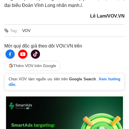
đại biểu Đoàn Vĩnh Long nhấn mạnh./.
Lê Lam/VOV.VN
Tag:
VOV
Mời quý độc giả theo dõi VOV.VN trên
Thêm VOV trên Google
Chọn VOV làm nguồn ưu tiên trên
Google Search
.
Xem hướng
dẫn.
Pháp luật
Quân sự - Quốc phòng