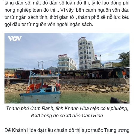
tăng dân số, mật độ dân số toàn đô thị, tỷ lệ lao động phi
nông nghiệp toàn đô thị... Vì vậy, bên cạnh nguồn vốn đầu
tư từ ngân sách tỉnh, thời gian tới, thành phố sẽ nỗ lực kêu
gọi đầu tư từ nguồn vốn ngoài ngân sách.
Kinh tế
Thị trường
Bất động sản
Giá vàng
Khởi nghiệp
Tiêu dùng
Tỷ giá
Chứng khoán
Giá cà phê
Thành phố Cam Ranh, tỉnh Khánh Hòa hiện có 9 phường,
6 xã trong đó có xã đảo Cam Bình
Để Khánh Hòa đạt tiêu chuẩn đô thị trực thuộc Trung ương