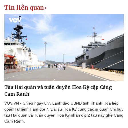
Tin liên quan
Văn hóa
Giải trí
Sân khấu - Điện ảnh
Nghệ sĩ
Văn học
Thời trang
Âm nhạc
Sao Việt
Di sản
Tàu Hải quân và tuần duyên Hoa Kỳ cập Cảng
Cam Ranh
VOV.VN - Chiều ngày 8/7, Lãnh đạo UBND tỉnh Khánh Hòa tiếp
đoàn Tư lệnh Hạm đội 7, Đại sứ Hoa Kỳ cùng các sĩ quan Chỉ huy
tàu Hải quân và Tuần duyên Hoa Kỳ nhân dịp 2 tàu này ghé Cảng
Cam Ranh.