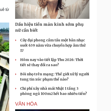
Doanh nghiệp 24h
Tin Công nghệ
Doanh nhân
Trải nghiệm
huê từ
ì cộng đồng
Chuyển đổi số
Dấu hiệu tiền mãn kinh sớm phụ
u lịch
Podcast
nữ cần biết
Tư vấn
Câu chuyện thời sự
Săn Tour
Đọc truyện đêm khuya
Cây đại phong cầm tấu một bản nhạc
heck-in
Cửa sổ tình yêu
suốt 639 năm vừa chuyển hợp âm thứ
Kể chuyện cho bé
17
Hạt giống tâm hồn
Hôm nay vào tiết lập Thu 2026: Thời
tiết sẽ thay đổi ra sao?
Bôi nhọ trên mạng: Thế giới xử lý người
tung tin xúc phạm thế nào?
Chi phí xây nhà mái Nhật 1 tầng 3
phòng ngủ 100m2 hết bao nhiêu tiền?
VĂN HÓA