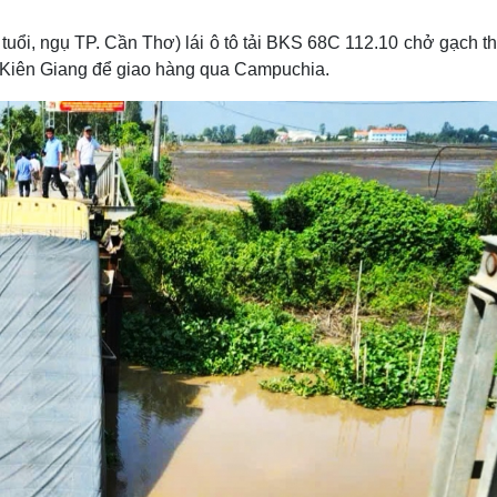
Lịch thi đấu bóng đá
Xe máy
Thế giới thể thao
Tư vấn
 tuổi, ngụ TP. Cần Thơ) lái ô tô tải BKS 68C 112.10 chở gạch t
eSports
V
 Kiên Giang để giao hàng qua Campuchia.
Hậu trường
Văn hóa
Giải trí
D
Sân khấu - Điện ảnh
Nghệ sĩ
Văn học
Thời trang
Âm nhạc
Sao Việt
c
Di sản