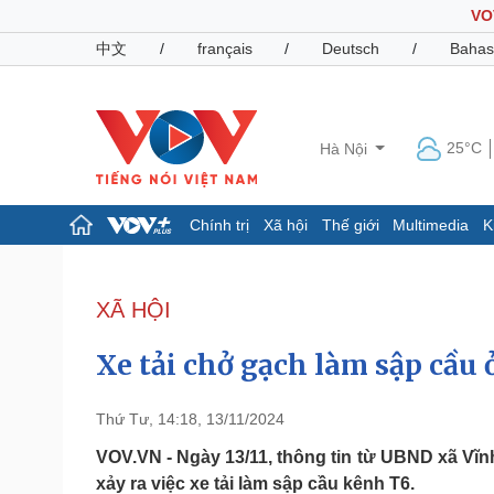
VO
中文
/
français
/
Deutsch
/
Bahas
25°C
Hà Nội
Chính trị
Xã hội
Thế giới
Multimedia
K
Chính trị
Xã hội
Đảng
Tin 24h
XÃ HỘI
Tổ chức nhân sự
Dự báo thời tiết
Quốc hội
Giáo dục
Xe tải chở gạch làm sập cầu
Nhận diện sự thật
Dấu ấn VOV
Việc làm
Biển đảo
Thứ Tư, 14:18, 13/11/2024
Pháp luật
Quân sự - Quốc phòng
VOV.VN - Ngày 13/11, thông tin từ UBND xã Vĩnh
xảy ra việc xe tải làm sập cầu kênh T6.
Vụ án
Vũ khí