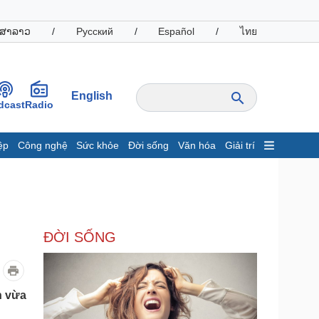
ສາລາວ
/
Русский
/
Español
/
ไทย
English
dcast
Radio
ệp
Công nghệ
Sức khỏe
Đời sống
Văn hóa
Giải trí
inh tế
Thị trường
ất động sản
Giá vàng
hởi nghiệp
Tiêu dùng
Tỷ giá
ĐỜI SỐNG
Chứng khoán
Giá cà phê
oanh nghiệp
Công nghệ
n vừa
hông tin doanh nghiệp
Sành điệu