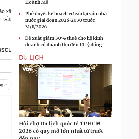
Hoành Mô
vào xã
Phê duyệt kế hoạch cơ cấu lại vốn nhà
ị sập
nước giai đoạn 2026-2030 trước
31/8/2026
Đề xuất giảm 30% thuế cho hộ kinh
doanh có doanh thu đến 10 tỷ đồng
BSCL
DU LỊCH
gle
.
Hội chợ Du lịch quốc tế TP.HCM
2026 có quy mô lớn nhất từ trước
đến nay