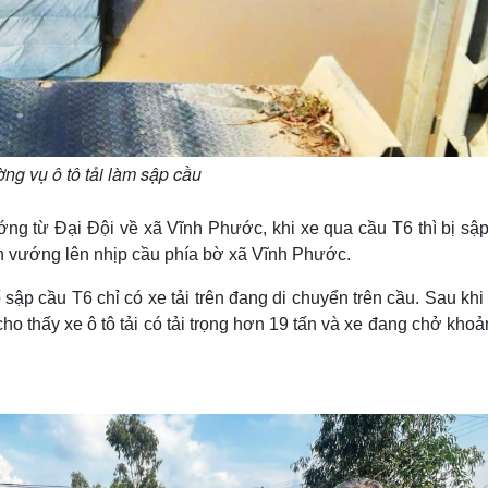
ờng vụ ô tô tải làm sập cầu
ng từ Đại Đội về xã Vĩnh Phước, khi xe qua cầu T6 thì bị sập
òn vướng lên nhịp cầu phía bờ xã Vĩnh Phước.
 sập cầu T6 chỉ có xe tải trên đang di chuyển trên cầu. Sau khi
 cho thấy xe ô tô tải có tải trọng hơn 19 tấn và xe đang chở kho