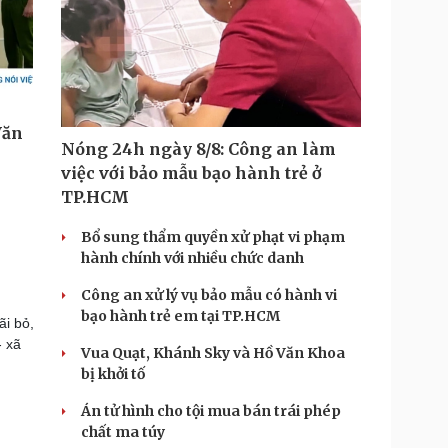
Nóng 24h ngày 8/8: Công an làm
việc với bảo mẫu bạo hành trẻ ở
TP.HCM
Bổ sung thẩm quyền xử phạt vi phạm
hành chính với nhiều chức danh
Công an xử lý vụ bảo mẫu có hành vi
bạo hành trẻ em tại TP.HCM
ãi bỏ,
- xã
Vua Quạt, Khánh Sky và Hồ Văn Khoa
bị khởi tố
Án tử hình cho tội mua bán trái phép
chất ma túy