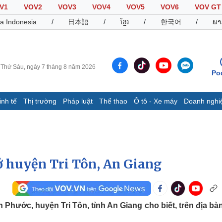
V1
VOV2
VOV3
VOV4
VOV5
VOV6
VOV GT
a Indonesia
/
日本語
/
ខ្មែរ
/
한국어
/
ພາ
Thứ Sáu, ngày 7 tháng 8 năm 2026
Po
inh tế
Thị trường
Pháp luật
Thể thao
Ô tô - Xe máy
Doanh nghi
Thế giới
Multimedia
K
Quan sát
Video
B
Cuộc sống đó đây
Ảnh
K
Hồ sơ
E-Magazine
 ở huyện Tri Tôn, An Giang
Infographic
Thể thao
Ô tô - Xe máy
D
 Phước, huyện Tri Tôn, tỉnh An Giang cho biết, trên địa bà
Bóng đá
Ô tô
T