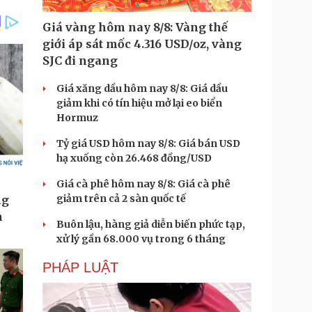
Giá vàng hôm nay 8/8: Vàng thế
giới áp sát mốc 4.316 USD/oz, vàng
SJC đi ngang
Giá xăng dầu hôm nay 8/8: Giá dầu
giảm khi có tín hiệu mở lại eo biển
Hormuz
Tỷ giá USD hôm nay 8/8: Giá bán USD
hạ xuống còn 26.468 đồng/USD
Giá cà phê hôm nay 8/8: Giá cà phê
giảm trên cả 2 sàn quốc tế
Buôn lậu, hàng giả diễn biến phức tạp,
xử lý gần 68.000 vụ trong 6 tháng
PHÁP LUẬT