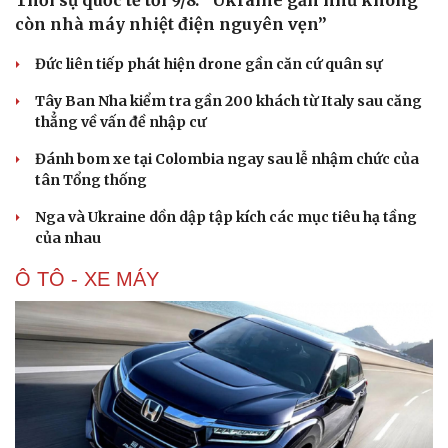
Thời sự quốc tế tối 9/8: “Ukraine gần như không
Hạt giống tâm hồn
còn nhà máy nhiệt điện nguyên vẹn”
Đức liên tiếp phát hiện drone gần căn cứ quân sự
Tây Ban Nha kiểm tra gần 200 khách từ Italy sau căng
thẳng về vấn đề nhập cư
Đánh bom xe tại Colombia ngay sau lễ nhậm chức của
tân Tổng thống
Nga và Ukraine dồn dập tập kích các mục tiêu hạ tầng
của nhau
Ô TÔ - XE MÁY