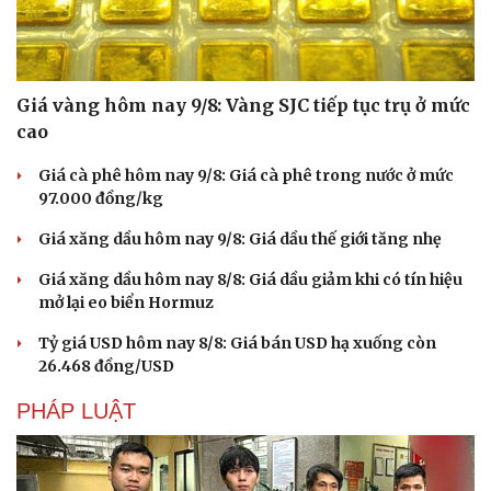
Giá vàng hôm nay 9/8: Vàng SJC tiếp tục trụ ở mức
cao
Giá cà phê hôm nay 9/8: Giá cà phê trong nước ở mức
97.000 đồng/kg
Giá xăng dầu hôm nay 9/8: Giá dầu thế giới tăng nhẹ
Giá xăng dầu hôm nay 8/8: Giá dầu giảm khi có tín hiệu
mở lại eo biển Hormuz
Văn hóa
Giải trí
Tỷ giá USD hôm nay 8/8: Giá bán USD hạ xuống còn
Sân khấu - Điện ảnh
Nghệ sĩ
26.468 đồng/USD
Văn học
Thời trang
Âm nhạc
Sao Việt
PHÁP LUẬT
Di sản