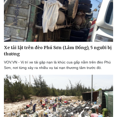
Thể thao
Ô tô - Xe máy
Bóng đá
Ô tô
Lịch thi đấu bóng đá
Xe máy
Thế giới thể thao
Tư vấn
eSports
Hậu trường
Xe tải lật trên đèo Phú Sơn (Lâm Đồng), 5 người bị
thương
VOV.VN - Vị trí xe tải gặp nạn là khúc cua gấp nằm trên đèo Phú
Sơn, nơi từng xảy ra nhiều vụ tai nạn thương tâm trước đó.