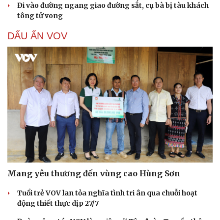
Đi vào đường ngang giao đường sắt, cụ bà bị tàu khách
tông tử vong
DẤU ẤN VOV
Mang yêu thương đến vùng cao Hùng Sơn
Tuổi trẻ VOV lan tỏa nghĩa tình tri ân qua chuỗi hoạt
động thiết thực dịp 27/7