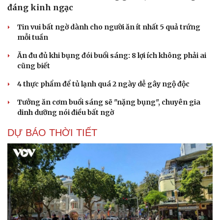
đáng kinh ngạc
Tin vui bất ngờ dành cho người ăn ít nhất 5 quả trứng
mỗi tuần
Ăn đu đủ khi bụng đói buổi sáng: 8 lợi ích không phải ai
cũng biết
4 thực phẩm để tủ lạnh quá 2 ngày dễ gây ngộ độc
Tưởng ăn cơm buổi sáng sẽ "nặng bụng", chuyên gia
dinh dưỡng nói điều bất ngờ
DỰ BÁO THỜI TIẾT