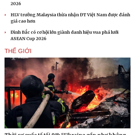
2026
HLV trưởng Malaysia thừa nhận ĐT Việt Nam được đánh
giá cao hơn
Đình Bắc có cơ hội lớn giành danh hiệu vua phá lưới
ASEAN Cup 2026
THẾ GIỚI
Du lịch
Podcast
Tư vấn
Câu chuyện thời sự
Săn Tour
Đọc truyện đêm khuya
check-in
Cửa sổ tình yêu
Kể chuyện cho bé