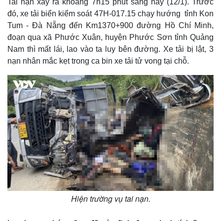
Tai nạn xảy ra khoảng 7h15 phút sáng nay (12/1). Trước
đó, xe tải biển kiểm soát 47H-017.15 chạy hướng tỉnh Kon
Tum - Đà Nẵng đến Km1370+900 đường Hồ Chí Minh,
đoạn qua xã Phước Xuân, huyện Phước Sơn tỉnh Quảng
Nam thì mất lái, lao vào ta luy bên đường. Xe tải bị lật, 3
nạn nhân mắc kẹt trong ca bin xe tải tử vong tại chỗ.
Hiện trường vụ tai nạn.