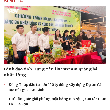
KINH TẾ
Sức khỏe
Đời sống
Dinh dưỡng - món ngon
Nhà đẹp
Cây thuốc
Blog
Sản phụ khoa
Tình yêu - Gia đình
Nhi khoa
Nam khoa
Lãnh đạo tỉnh Hưng Yên livestream quảng bá
Làm đẹp - giảm cân
nhãn lồng
Phòng mạch online
Ăn sạch sống khỏe
Đồng Tháp đầu tư hơn 160 tỷ đồng xây dựng Dự án Cải
tạo nút giao An Bình
Huế tăng tốc giải phóng mặt bằng mở rộng cao tốc Cam
Lộ - La Sơn