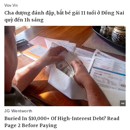
Vụ án
Vũ khí
Tin nóng
Việt Nam
Tư vấn luật
Phân tích