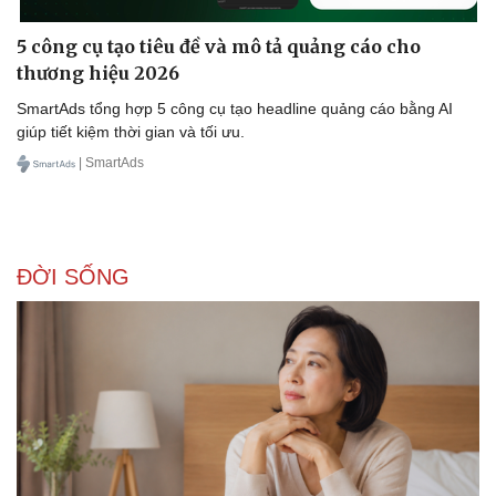
5 công cụ tạo tiêu đề và mô tả quảng cáo cho
thương hiệu 2026
Doanh nghiệp
Công nghệ
SmartAds tổng hợp 5 công cụ tạo headline quảng cáo bằng AI
giúp tiết kiệm thời gian và tối ưu.
Thông tin doanh nghiệp
Sành điệu
Doanh nghiệp 24h
Tin Công nghệ
| SmartAds
Doanh nhân
Trải nghiệm
Vì cộng đồng
Chuyển đổi số
ĐỜI SỐNG