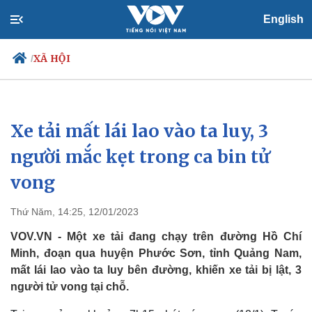
English
XÃ HỘI
/
Xe tải mất lái lao vào ta luy, 3
Chính trị
Xã hội
Đảng
Tin 24h
người mắc kẹt trong ca bin tử
Tổ chức nhân sự
Dự báo thời tiết
vong
Quốc hội
Giáo dục
Nhận diện sự thật
Dấu ấn VOV
Việc làm
Thứ Năm, 14:25, 12/01/2023
Biển đảo
VOV.VN - Một xe tải đang chạy trên đường Hồ Chí
Minh, đoạn qua huyện Phước Sơn, tỉnh Quảng Nam,
mất lái lao vào ta luy bên đường, khiến xe tải bị lật, 3
người tử vong tại chỗ.