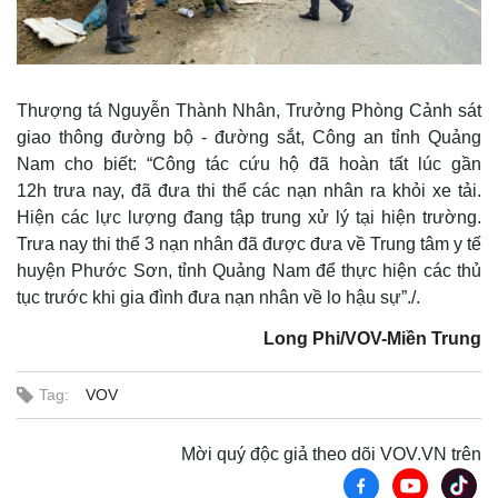
Thượng tá Nguyễn Thành Nhân, Trưởng Phòng Cảnh sát
giao thông đường bộ - đường sắt, Công an tỉnh Quảng
Nam cho biết: “Công tác cứu hộ đã hoàn tất lúc gần
12h trưa nay, đã đưa thi thể các nạn nhân ra khỏi xe tải.
Hiện các lực lượng đang tập trung xử lý tại hiện trường.
Trưa nay thi thể 3 nạn nhân đã được đưa về Trung tâm y tế
huyện Phước Sơn, tỉnh Quảng Nam để thực hiện các thủ
tục trước khi gia đình đưa nạn nhân về lo hậu sự”./.
Thế giới
Multimedia
Long Phi/VOV-Miền Trung
Quan sát
Video
Cuộc sống đó đây
Ảnh
Tag:
VOV
Hồ sơ
E-Magazine
Infographic
Mời quý độc giả theo dõi VOV.VN trên