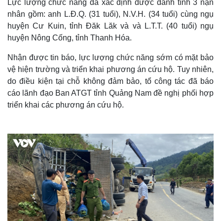
Lực lượng chức năng đã xác định được danh tính 3 nạn
nhân gồm: anh L.Đ.Q. (31 tuổi), N.V.H. (34 tuổi) cùng ngụ
huyện Cư Kuin, tỉnh Đăk Lăk và và L.T.T. (40 tuổi) ngụ
huyện Nông Cống, tỉnh Thanh Hóa.
Nhận được tin báo, lực lượng chức năng sớm có mặt bảo
vệ hiện trường và triển khai phương án cứu hộ. Tuy nhiên,
do điều kiện tại chỗ không đảm bảo, tổ công tác đã báo
cáo lãnh đạo Ban ATGT tỉnh Quảng Nam đề nghị phối hợp
triển khai các phương án cứu hộ.