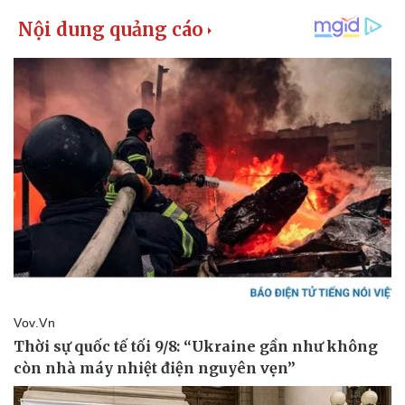
Kinh tế
Thị trường
Bất động sản
Giá vàng
Khởi nghiệp
Tiêu dùng
Tỷ giá
Chứng khoán