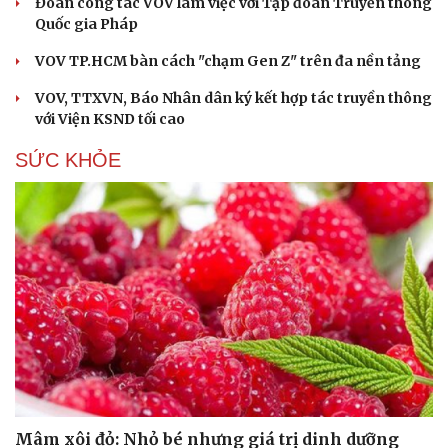
Đoàn công tác VOV làm việc với Tập đoàn Truyền thông
Quốc gia Pháp
VOV TP.HCM bàn cách "chạm Gen Z" trên đa nền tảng
VOV, TTXVN, Báo Nhân dân ký kết hợp tác truyền thông
với Viện KSND tối cao
SỨC KHỎE
Mâm xôi đỏ: Nhỏ bé nhưng giá trị dinh dưỡng