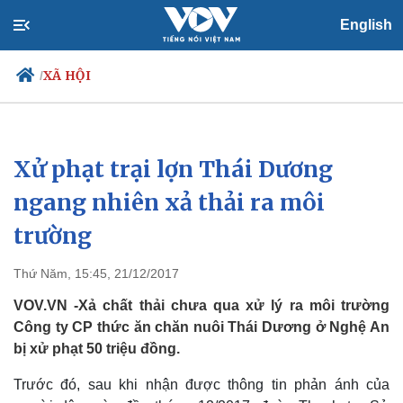
English
XÃ HỘI
/
Xử phạt trại lợn Thái Dương
Chính trị
Xã hội
Đảng
Tin 24h
ngang nhiên xả thải ra môi
Tổ chức nhân sự
Dự báo thời tiết
trường
Quốc hội
Giáo dục
Nhận diện sự thật
Dấu ấn VOV
Việc làm
Thứ Năm, 15:45, 21/12/2017
Biển đảo
VOV.VN -Xả chất thải chưa qua xử lý ra môi trường
Công ty CP thức ăn chăn nuôi Thái Dương ở Nghệ An
bị xử phạt 50 triệu đồng.
Trước đó, sau khi nhận được thông tin phản ánh của