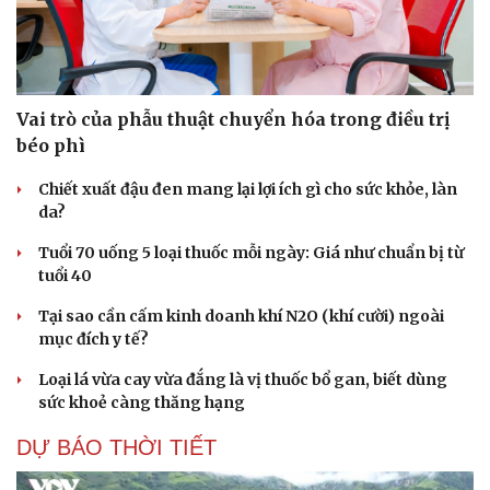
Vai trò của phẫu thuật chuyển hóa trong điều trị
béo phì
Chiết xuất đậu đen mang lại lợi ích gì cho sức khỏe, làn
Cải chính
da?
Tuổi 70 uống 5 loại thuốc mỗi ngày: Giá như chuẩn bị từ
tuổi 40
Tại sao cần cấm kinh doanh khí N2O (khí cười) ngoài
mục đích y tế?
Loại lá vừa cay vừa đắng là vị thuốc bổ gan, biết dùng
sức khoẻ càng thăng hạng
DỰ BÁO THỜI TIẾT