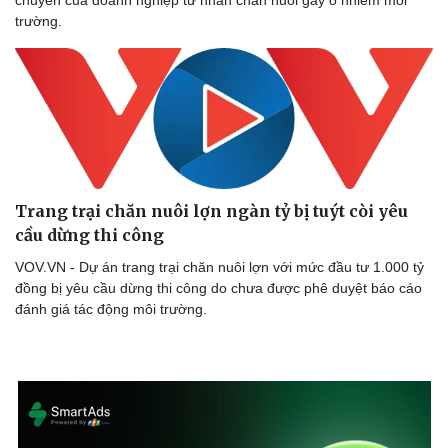
trường.
Trang trại chăn nuôi lợn ngàn tỷ bị tuýt còi yêu
cầu dừng thi công
VOV.VN - Dự án trang trại chăn nuôi lợn với mức đầu tư 1.000 tỷ
đồng bị yêu cầu dừng thi công do chưa được phê duyệt báo cáo
đánh giá tác động môi trường.
Thể thao
Ô tô - Xe máy
Bóng đá
Ô tô
Lịch thi đấu bóng đá
Xe máy
Thế giới thể thao
Tư vấn
eSports