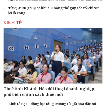
Doanh nhân
Trải nghiệm
Từ vụ MCK gỡ 19 ca khúc: Không thể gây sốc rồi chỉ xin
Vì cộng đồng
Chuyển đổi số
lỗi là xong
KINH TẾ
Thuế tỉnh Khánh Hòa đối thoại doanh nghiệp,
phổ biến chính sách thuế mới
Kinh tế Bạc - động lực tăng trưởng từ già hóa dân số