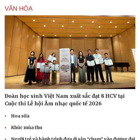
VĂN HÓA
Đoàn học sinh Việt Nam xuất sắc đạt 8 HCV tại
Cuộc thi Lễ hội Âm nhạc quốc tế 2026
Hoa sữa
Doanh nghiệp
Công nghệ
Khúc mùa thu
Thông tin doanh nghiệp
Sành điệu
Người trẻ và hành trình đưa di sản “chạm” vào đương đại
Doanh nghiệp 24h
Tin Công nghệ