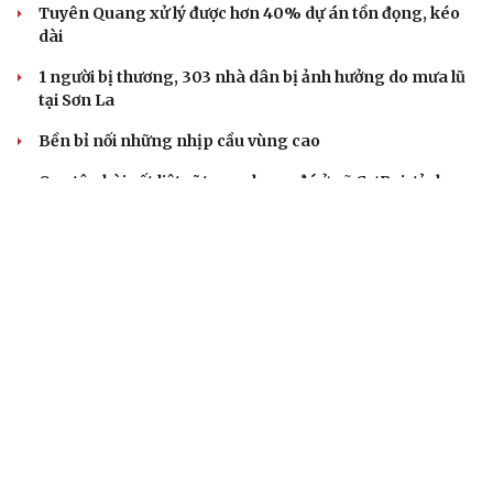
Tuyên Quang xử lý được hơn 40% dự án tồn đọng, kéo
dài
1 người bị thương, 303 nhà dân bị ảnh hưởng do mưa lũ
tại Sơn La
Bền bỉ nối những nhịp cầu vùng cao
Quy tập hài cốt liệt sĩ trong hang đá ở xã Cư Pui, tỉnh
Đắk Lắk
DỰ BÁO THỜI TIẾT