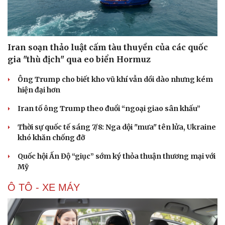
Iran soạn thảo luật cấm tàu thuyền của các quốc
gia "thù địch" qua eo biển Hormuz
Ông Trump cho biết kho vũ khí vẫn dồi dào nhưng kém
hiện đại hơn
Iran tố ông Trump theo đuổi “ngoại giao sân khấu”
Thời sự quốc tế sáng 7/8: Nga dội "mưa" tên lửa, Ukraine
khó khăn chống đỡ
Quốc hội Ấn Độ “giục” sớm ký thỏa thuận thương mại với
Mỹ
Ô TÔ - XE MÁY