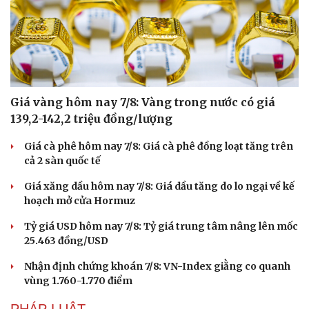
Dinh dưỡng - món ngon
Nhà đẹp
Cây thuốc
Blog
Sản phụ khoa
Tình yêu - Gia đình
Nhi khoa
Nam khoa
Làm đẹp - giảm cân
Phòng mạch online
Giá vàng hôm nay 7/8: Vàng trong nước có giá
Ăn sạch sống khỏe
139,2-142,2 triệu đồng/lượng
Giá cà phê hôm nay 7/8: Giá cà phê đồng loạt tăng trên
cả 2 sàn quốc tế
Giá xăng dầu hôm nay 7/8: Giá dầu tăng do lo ngại về kế
hoạch mở cửa Hormuz
Tỷ giá USD hôm nay 7/8: Tỷ giá trung tâm nâng lên mốc
25.463 đồng/USD
Nhận định chứng khoán 7/8: VN-Index giằng co quanh
vùng 1.760-1.770 điểm
PHÁP LUẬT