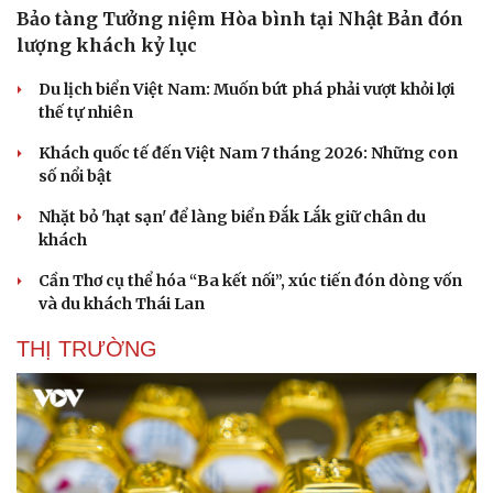
Bảo tàng Tưởng niệm Hòa bình tại Nhật Bản đón
lượng khách kỷ lục
Du lịch biển Việt Nam: Muốn bứt phá phải vượt khỏi lợi
thế tự nhiên
Khách quốc tế đến Việt Nam 7 tháng 2026: Những con
số nổi bật
Nhặt bỏ 'hạt sạn' để làng biển Đắk Lắk giữ chân du
khách
Cần Thơ cụ thể hóa “Ba kết nối”, xúc tiến đón dòng vốn
và du khách Thái Lan
THỊ TRƯỜNG
Sức khỏe
Đời sống