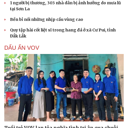
1 người bị thương, 303 nhà dân bị ảnh hưởng do mưa lũ
tại Sơn La
Bền bỉ nối những nhịp cầu vùng cao
Quy tập hài cốt liệt sĩ trong hang đá ở xã Cư Pui, tỉnh
Đắk Lắk
DẤU ẤN VOV
Tuổi trẻ VOV lan tỏa nghĩa tình tri ân qua chuỗi