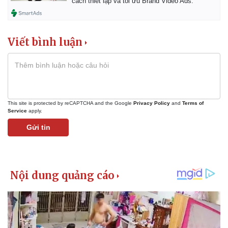
cách thiết lập và tối ưu Brand Video Ads.
Viết bình luận
This site is protected by reCAPTCHA and the Google
Privacy Policy
and
Terms of
Service
apply.
Gửi tin