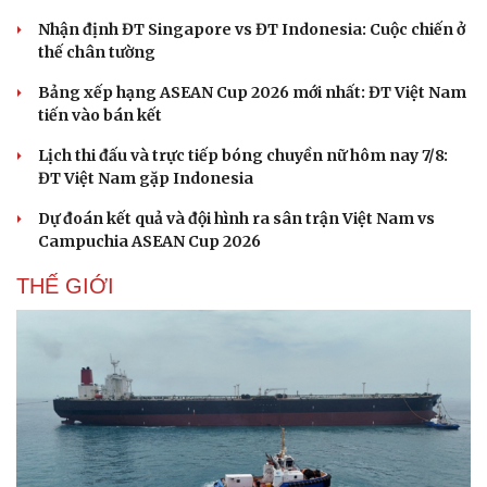
Nhận định ĐT Singapore vs ĐT Indonesia: Cuộc chiến ở
thế chân tường
Bảng xếp hạng ASEAN Cup 2026 mới nhất: ĐT Việt Nam
Văn hóa
Giải trí
tiến vào bán kết
Sân khấu - Điện ảnh
Nghệ sĩ
Lịch thi đấu và trực tiếp bóng chuyền nữ hôm nay 7/8:
Văn học
Thời trang
ĐT Việt Nam gặp Indonesia
Âm nhạc
Sao Việt
Di sản
Dự đoán kết quả và đội hình ra sân trận Việt Nam vs
Campuchia ASEAN Cup 2026
THẾ GIỚI