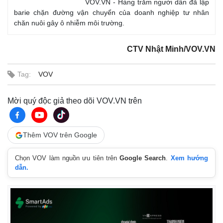
VOV.VN - Hàng trăm người dân đã lập
barie chặn đường vận chuyển của doanh nghiệp tư nhân
chăn nuôi gây ô nhiễm môi trường.
CTV Nhật Minh/VOV.VN
Tag:
VOV
Mời quý độc giả theo dõi VOV.VN trên
Thế giới
Multimedia
Thêm VOV trên Google
Quan sát
Video
Cuộc sống đó đây
Ảnh
Chọn VOV làm nguồn ưu tiên trên
Google Search
.
Xem hướng
Hồ sơ
E-Magazine
dẫn.
Infographic