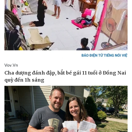
Kinh tế
Thị trường
Bất động sản
Giá vàng
Khởi nghiệp
Tiêu dùng
Tỷ giá
Chứng khoán
Giá cà phê