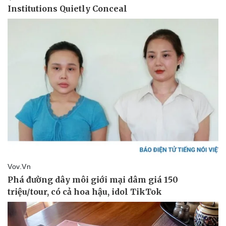
Pháp luật
Quân sự - Quốc phòng
Vụ án
Vũ khí
Tin nóng
Việt Nam
Tư vấn luật
Phân tích