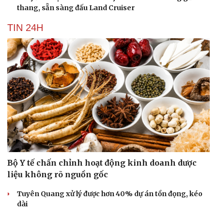
thang, sẵn sàng đấu Land Cruiser
TIN 24H
Du lịch
Podcast
Tư vấn
Câu chuyện thời sự
Săn Tour
Đọc truyện đêm khuya
check-in
Cửa sổ tình yêu
Kể chuyện cho bé
Hạt giống tâm hồn
Bộ Y tế chấn chỉnh hoạt động kinh doanh dược
liệu không rõ nguồn gốc
Tuyên Quang xử lý được hơn 40% dự án tồn đọng, kéo
dài