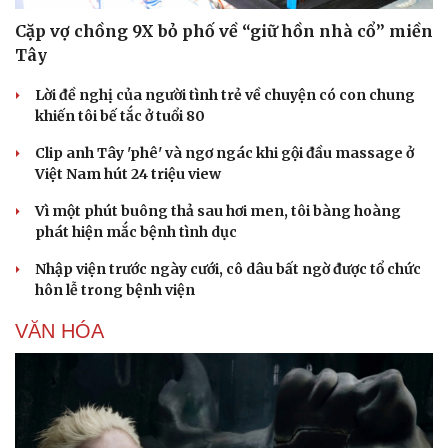
Cặp vợ chồng 9X bỏ phố về “giữ hồn nhà cổ” miền
Tây
Lời đề nghị của người tình trẻ về chuyện có con chung
khiến tôi bế tắc ở tuổi 80
Clip anh Tây 'phê' và ngơ ngác khi gội đầu massage ở
Việt Nam hút 24 triệu view
Vì một phút buông thả sau hơi men, tôi bàng hoàng
phát hiện mắc bệnh tình dục
Nhập viện trước ngày cưới, cô dâu bất ngờ được tổ chức
hôn lễ trong bệnh viện
VĂN HÓA