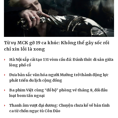
Từ vụ MCK gỡ 19 ca khúc: Không thể gây sốc rồi
chỉ xin lỗi là xong
Hà Nội sắp cải tạo 131 vòm cầu đá: Đánh thức di sản giữa
lòng phố cổ
Đưa bản sắc văn hóa người Mường trở thành động lực
Văn hóa
Giải trí
phát triển du lịch cộng đồng
Sân khấu - Điện ảnh
Nghệ sĩ
Ba phim Việt cùng “đổ bộ” phòng vé tháng 8, đối đầu
Văn học
Thời trang
loạt bom tấn ngoại
Âm nhạc
Sao Việt
Di sản
Thanh âm vượt đại dương: Chuyện chưa kể về bản tình
ca từ chốn ngục tù Côn Đảo