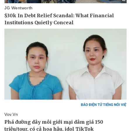
Thể thao
Ô tô - Xe máy
Bóng đá
Ô tô
Lịch thi đấu bóng đá
Xe máy
Thế giới thể thao
Tư vấn
eSports
Hậu trường