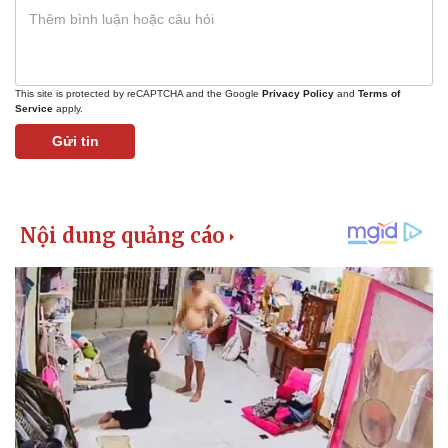
This site is protected by reCAPTCHA and the Google
Privacy Policy
and
Terms of
Service
apply.
Gửi tin