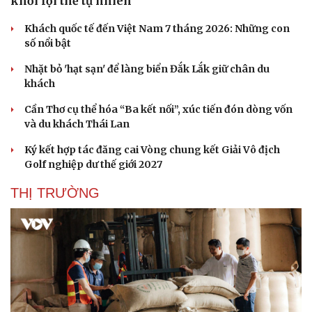
khỏi lợi thế tự nhiên
Khách quốc tế đến Việt Nam 7 tháng 2026: Những con
số nổi bật
Nhặt bỏ 'hạt sạn' để làng biển Đắk Lắk giữ chân du
khách
Cần Thơ cụ thể hóa “Ba kết nối”, xúc tiến đón dòng vốn
và du khách Thái Lan
Ký kết hợp tác đăng cai Vòng chung kết Giải Vô địch
Golf nghiệp dư thế giới 2027
THỊ TRƯỜNG
Du lịch
Podcast
Tư vấn
Câu chuyện thời sự
Săn Tour
Đọc truyện đêm khuya
check-in
Cửa sổ tình yêu
Kể chuyện cho bé