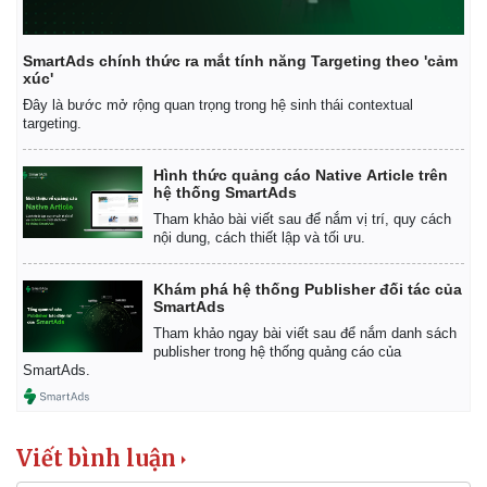
Vụ án
Vũ khí
Tin nóng
Việt Nam
Tư vấn luật
Phân tích
SmartAds chính thức ra mắt tính năng Targeting theo 'cảm
xúc'
Đây là bước mở rộng quan trọng trong hệ sinh thái contextual
targeting.
Hình thức quảng cáo Native Article trên
hệ thống SmartAds
Tham khảo bài viết sau để nắm vị trí, quy cách
nội dung, cách thiết lập và tối ưu.
Khám phá hệ thống Publisher đối tác của
SmartAds
Tham khảo ngay bài viết sau để nắm danh sách
publisher trong hệ thống quảng cáo của
SmartAds.
Viết bình luận