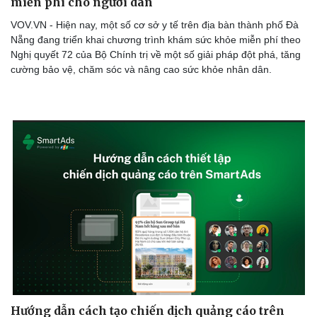
miễn phí cho người dân
VOV.VN - Hiện nay, một số cơ sở y tế trên địa bàn thành phố Đà
Nẵng đang triển khai chương trình khám sức khỏe miễn phí theo
Nghị quyết 72 của Bộ Chính trị về một số giải pháp đột phá, tăng
cường bảo vệ, chăm sóc và nâng cao sức khỏe nhân dân.
Sức khỏe
Đời sống
Dinh dưỡng - món ngon
Nhà đẹp
Cây thuốc
Blog
Sản phụ khoa
Tình yêu - Gia đình
Nhi khoa
Nam khoa
Làm đẹp - giảm cân
Phòng mạch online
Ăn sạch sống khỏe
Hướng dẫn cách tạo chiến dịch quảng cáo trên