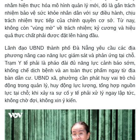
nhằm hiện thực hóa mô hình quản lý mới, đó là gắn trách
nhiệm bảo vệ sức khỏe nhân dân với sự điều hành, chịu
trách nhiệm trực tiếp của chính quyền cơ sở. Từ nay,
không còn "vùng mờ" về trách nhiệm; kỷ cương và hiệu
quả thực chất phải được đặt lên hàng đầu.
Lãnh đạo UBND thành phố Đà Nẵng yêu cầu các địa
phương nâng cao năng lực giám sát và phản ứng tại chỗ.
Trạm Y tế phải là pháo đài đủ năng lực cảnh báo sớm,
khống chế dịch bệnh và an toàn thực phẩm ngay từ địa
bàn dân cư. UBND xã, phường cần phát huy vai trò chủ
động trong quản lý, huy động lực lượng, tổng hợp nguồn
Thế giới
Multimedia
lực tại chỗ; khi xảy ra sự cố y tế phải xử lý ngay lập tức,
Quan sát
Video
không chờ đợi, không xin ý kiến.
Cuộc sống đó đây
Ảnh
Hồ sơ
E-Magazine
Infographic