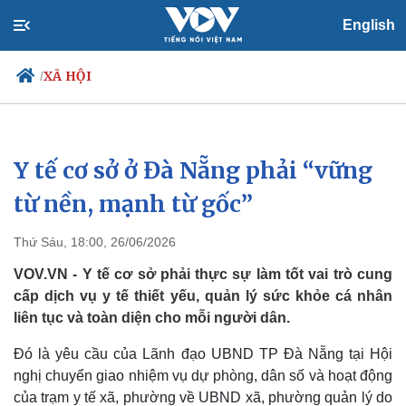
English
XÃ HỘI
/
Y tế cơ sở ở Đà Nẵng phải “vững
Chính trị
Xã hội
Đảng
Tin 24h
từ nền, mạnh từ gốc”
Tổ chức nhân sự
Dự báo thời tiết
Quốc hội
Giáo dục
Thứ Sáu, 18:00, 26/06/2026
Nhận diện sự thật
Dấu ấn VOV
Việc làm
VOV.VN - Y tế cơ sở phải thực sự làm tốt vai trò cung
Biển đảo
cấp dịch vụ y tế thiết yếu, quản lý sức khỏe cá nhân
liên tục và toàn diện cho mỗi người dân.
Đó là yêu cầu của Lãnh đạo UBND TP Đà Nẵng tại Hội
nghị chuyển giao nhiệm vụ dự phòng, dân số và hoạt động
của trạm y tế xã, phường về UBND xã, phường quản lý do