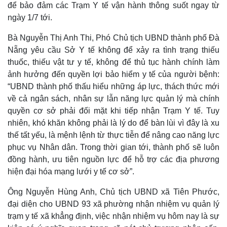
để bảo đảm các Trạm Y tế vận hành thông suốt ngay từ
ngày 1/7 tới.
Bà Nguyễn Thị Anh Thi, Phó Chủ tịch UBND thành phố Đà
Nẵng yêu cầu Sở Y tế không để xảy ra tình trạng thiếu
thuốc, thiếu vật tư y tế, không để thủ tục hành chính làm
ảnh hưởng đến quyền lợi bảo hiểm y tế của người bệnh:
“UBND thành phố thấu hiểu những áp lực, thách thức mới
về cả ngân sách, nhân sự lẫn năng lực quản lý mà chính
quyền cơ sở phải đối mặt khi tiếp nhận Trạm Y tế. Tuy
nhiên, khó khăn không phải là lý do để bàn lùi vì đây là xu
thế tất yếu, là mệnh lệnh từ thực tiễn để nâng cao năng lực
phục vụ Nhân dân. Trong thời gian tới, thành phố sẽ luôn
đồng hành, ưu tiên nguồn lực để hỗ trợ các địa phương
hiện đại hóa mạng lưới y tế cơ sở”.
Ông Nguyễn Hùng Anh, Chủ tịch UBND xã Tiên Phước,
đại diện cho UBND 93 xã phường nhận nhiệm vụ quản lý
trạm y tế xã khẳng định, việc nhận nhiệm vụ hôm nay là sự