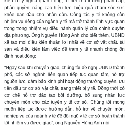
kiện có ý nghĩa quan trọng, rõ nét chủ trương phân cấp,
phân quyền, nâng cao hiệu lực, hiệu quả chăm sóc sức
khỏe ban đầu cho nhân dân. Công tác y tế không còn
nhiệm vụ riêng của ngành y tế mà trở thành lĩnh vực quan
trọng trong nhiệm vụ điều hành quản lý của chính quyền
địa phương. Ông Nguyễn Hùng Anh cho biết thêm, UBND
xã tạo mọi điều kiện thuận lợi nhất về cơ sở vật chất, tài
sản và điều kiện làm việc để trạm y tế nhanh chóng ổn
định hoạt động:
“Ngay sau khi chuyển giao, chúng tôi đề nghị UBND thành
phố, các sở ngành liên quan tiếp tục quan tâm, hỗ trợ
nguồn lực, đảm bảo kinh phí hoạt động thường xuyên, ưu
tiên đầu tư cơ sở vật chất, trang thiết bị y tế. Đồng thời có
cơ chế hỗ trợ đào tạo bồi dưỡng, bổ sung nhân lực
Kinh tế
Thị trường
chuyên môn cho các tuyến y tế cơ sở. Chúng tôi mong
Bất động sản
Giá vàng
muốn tiếp tục được hướng dẫn, hỗ trợ về chuyên môn,
Khởi nghiệp
Tiêu dùng
nghiệp vụ của ngành y tế để đội ngũ y tế cơ sở hoàn thành
Tỷ giá
tốt nhiệm vụ được giao”, ông Nguyễn Hùng Anh nói.
Chứng khoán