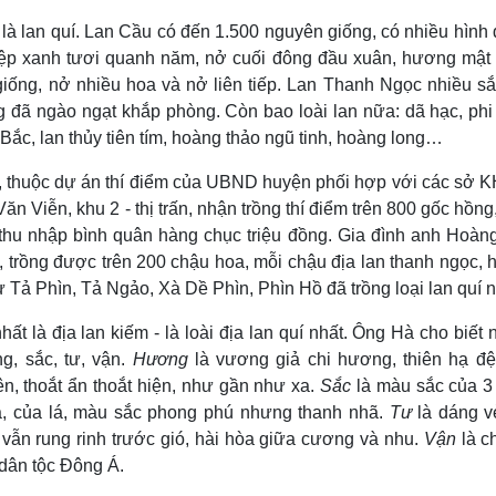
 là lan quí. Lan Cầu có đến 1.500 nguyên giống, có nhiều hình
 Điệp xanh tươi quanh năm, nở cuối đông đầu xuân, hương mật
giống, nở nhiều hoa và nở liên tiếp. Lan Thanh Ngọc nhiều sắ
 đã ngào ngạt khắp phòng. Còn bao loài lan nữa: dã hạc, phi 
Bắc, lan thủy tiên tím, hoàng thảo ngũ tinh, hoàng long…
g, thuộc dự án thí điểm của UBND huyện phối hợp với các sở 
n Viễn, khu 2 - thị trấn, nhận trồng thí điểm trên 800 gốc hồn
 thu nhập bình quân hàng chục triệu đồng. Gia đình anh Hoàn
an, trồng được trên 200 chậu hoa, mỗi chậu địa lan thanh ngọc,
hư Tả Phìn, Tả Ngảo, Xà Dề Phìn, Phìn Hồ đã trồng loại lan quí n
t là địa lan kiếm - là loài địa lan quí nhất. Ông Hà cho biết
g, sắc, tư, vận.
Hương
là vương giả chi hương, thiên hạ đệ
, thoắt ẩn thoắt hiện, như gần như xa.
Sắc
là màu sắc của 3
a, của lá, màu sắc phong phú nhưng thanh nhã.
Tư
là dáng v
vẫn rung rinh trước gió, hài hòa giữa cương và nhu.
Vận
là ch
 dân tộc Đông Á.