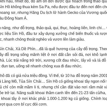
khí hậu, nhiệt độ, độ ẩm ôn đới được qui hoạch trồng thảo quả
ói Sìn Hồ không thua kém Sa Pa, nếu được đầu tư đến nơi đến c
ất hoang sơ, nhưng Hãng Du lịch lữ hành Gecko của Vương quố
 đầu Đông Nam Á.
 năng, như đỗ trọng, thảo quả, qui, thục, hoàng liên, linh chi
c liệu Sìn Hồ, đầu tư xây dựng xưởng chế biến thuốc và rượu
ốc, nhanh chóng thoát nghèo và vươn lên làm giàu.
 Sín Chải, Xà Dề Phìn…đã là quê hương của cây đỗ trọng. The
 đỗ trọng sống mãnh liệt ở nơi đất cằn sỏi đá, nơi khô lạnh
. Lúc trái nắng trở trời, xương cốt đau nhức, lấy vỏ và lá đỗ
c đun tan, uống sẽ nhanh chóng xua đi đau nhức.
khô đã có giá nửa triệu đồng. Vì thế, từ 10 ha đỗ trọng năm 200
ã Làng Mô, Tủa Sín Chải… Sìn Hồ có giống khoai tây ngon nổi 
ủ chỉ còn mắt mầm li ti, nhưng chỉ cần đặt vào nơi râm mát v
ỏe trở lại. Năng suất khoai thâm canh lên đến 21-23 tấn củ/ha,
 khoai tây ở nơi khác phải 1.000-1.200 kg củ giống. Chính lo
vượt qua cơn bĩ cực đói cơm.