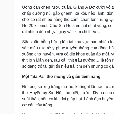
Uống cạn chén rượu xuân, Giàng A Dơ cười vô tư:
chấp đường núi gập ghềnh, xa xôi, hẻo lánh, đồ
chợ có rất nhiều hàng thổ cẩm, chăn len Trung 
Hồ 20 kilômét. Chợ Sìn Hồ sầm uất nhất vùng, có 
rất nhiều dép nhựa, giày vải, kim chỉ thêu…
Sắc xuân bỗng bừng lên tại khu vực bán nhiều lo
sắc màu rực rỡ y phục truyền thống của đồng bà
xuống chợ huyện, vừa có dịp khoe quần áo mới, 
thịt lợn Mán đen, rau cải, thịt trâu nướng… là rộn 
số đang trổ tài gửi tín hiệu trái tim đến những cô gá
Một “Sa Pa” thơ mộng và giàu tiềm năng
Đi trong sương trắng mờ ảo, không ít lần rạo rực
thư Huyện ủy Sìn Hồ, cho biết, trước đây bà con
suất thấp, nên có khi đói giáp hạt. Lãnh đạo huyệ
cơ cấu cây trồng.