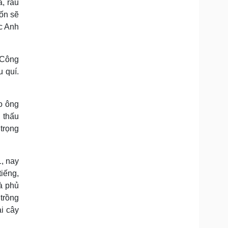
, rau
hốn sẽ
c Anh
… Công
 quí.
o ông
 thấu
 trọng
1, nay
tiếng,
à phủ
 trồng
ại cây