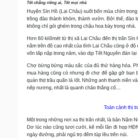
Tết chẳng riêng ai, Tết mọi nhà
Tin nóng
Việt Nam
Tư vấn luật
Phân tích
Huyện Sìn Hồ (Lai Châu) suốt bốn mùa chìm trong
trồng đào thành khóm, thành vườn. Bởi thế, đào t
không chỉ gói ghém trong chậu hoa bày trong nhà.
Sức khỏe
Đời sống
Hơn 60 kilômét từ thị xã Lai Châu đến thị trấn Sìn
Dinh dưỡng - món ngon
Nhà đẹp
nằm trên độ cao nhất của tỉnh Lai Châu cũng ở độ
Cây thuốc
Blog
vốn tấp nập trong năm, vào dịp Tết Nguyên đán lại
Sản phụ khoa
Tình yêu - Gia đình
Nhi khoa
Chợ bừng bừng màu sắc của đủ thứ hàng hóa. Ph
Nam khoa
mua hàng cũng có nhưng đi chợ để gặp gỡ bạn bè 
Làm đẹp - giảm cân
quán thịt trâu quấn lá lốt. Những anh thanh niên v
Phòng mạch online
Ăn sạch sống khỏe
nếp nương, nhất là quanh chảo thắng cố…
Cải chính
Toàn cảnh thị t
Một trong những nơi xa thị trấn nhất, là bản Nậm 
Dơ lúc nào cũng tươi cười, kể mỗi lần đi họp HĐ
ngày đường, phải ngủ trọ đêm túp lều trên núi.