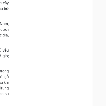
n cây
u trở
 Nam,
, dưới
c địa,
ủ yêu
ó gió;
 trong
ó, gỗ
u khi
Trung
ao su