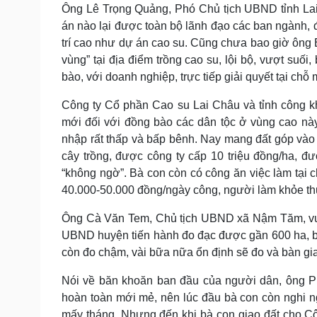
Ông Lê Trọng Quảng, Phó Chủ tịch UBND tỉnh Lai 
án nào lại được toàn bộ lãnh đạo các ban ngành, đ
trí cao như dự án cao su. Cũng chưa bao giờ ông B
vùng” tại địa điểm trồng cao su, lội bộ, vượt suối
bào, với doanh nghiệp, trực tiếp giải quyết tại chỗ
Công ty Cổ phần Cao su Lai Châu và tỉnh công kh
mới đối với đồng bào các dân tộc ở vùng cao này
nhập rất thấp và bấp bênh. Nay mang đất góp vào c
cây trồng, được công ty cấp 10 triệu đồng/ha, đư
“không ngờ”. Bà con còn có công ăn việc làm tại 
40.000-50.000 đồng/ngày công, người làm khỏe th
Ông Cà Văn Tem, Chủ tịch UBND xã Nậm Tăm, vui 
UBND huyện tiến hành đo đạc được gần 600 ha, b
còn đo chậm, vài bữa nữa ổn định sẽ đo và bàn gia
Nói về băn khoăn ban đầu của người dân, ông P
hoàn toàn mới mẻ, nên lúc đầu bà con còn nghi ng
mấy tháng. Nhưng đến khi bà con giao đất cho Cô