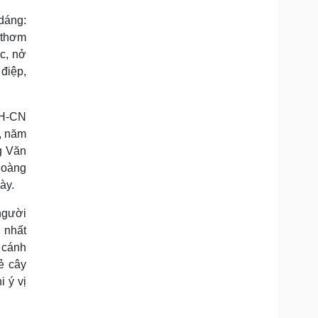
 dáng:
 thơm
c, nở
điệp,
KH-CN
g, năm
g Văn
 hoàng
ày.
 người
 nhất
 cánh
ẻ cây
i ý vị