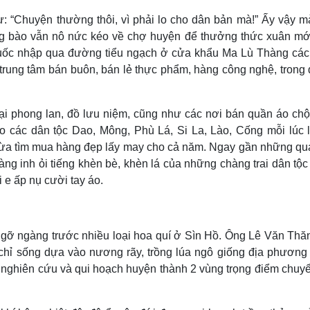
 “Chuyện thường thôi, vì phải lo cho dân bản mà!” Ấy vậy mà
ng bào vẫn nô nức kéo về chợ huyện để thưởng thức xuân mới
Quốc nhập qua đường tiểu ngạch ở cửa khẩu Ma Lù Thàng các
trung tâm bán buôn, bán lẻ thực phẩm, hàng công nghệ, trong 
ại phong lan, đồ lưu niệm, cũng như các nơi bán quần áo chộ
o các dân tộc Dao, Mông, Phù Lá, Si La, Lào, Cống mỗi lúc l
vừa tìm mua hàng đẹp lấy may cho cả năm. Ngay gần những qu
ràng inh ỏi tiếng khèn bè, khèn lá của những chàng trai dân tộc
i e ấp nụ cười tay áo.
 ngỡ ngàng trước nhiều loại hoa quí ở Sìn Hồ. Ông Lê Văn Thăn
 chỉ sống dựa vào nương rãy, trồng lúa ngô giống địa phương
n nghiên cứu và qui hoạch huyện thành 2 vùng trọng điểm chuy