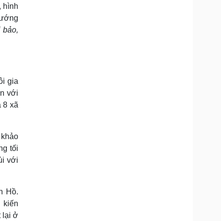
 hình
 hướng
ị bảo,
i gia
n với
 8 xã
 khảo
ng tối
ùi với
n Hồ.
 kiến
 lại ở