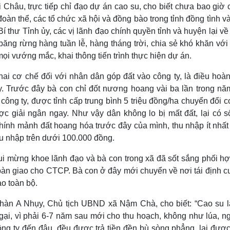
Châu, trực tiếp chỉ đạo dự án cao su, cho biết chưa bao giờ 
oàn thể, các tổ chức xã hội và đồng bào trong tỉnh đồng tình v
í thư Tỉnh ủy, các vị lãnh đạo chính quyền tỉnh và huyện lại v
, băng rừng hàng tuần lễ, hàng tháng trời, chia sẻ khó khăn vớ
 mọi vướng mắc, khai thông tiến trình thực hiện dự án.
ai cơ chế đối với nhân dân góp đất vào công ty, là điều hoàn
. Trước đây bà con chỉ đốt nương hoang vài ba lần trong năm
ông ty, được tỉnh cấp trung bình 5 triệu đồng/ha chuyển đổi 
ợc giải ngân ngay. Như vậy dân không lo bị mất đất, lại có s
chính mảnh đất hoang hóa trước đây của mình, thu nhập ít nhất
u nhập trên dưới 100.000 đồng.
mừng khoe lãnh đạo và bà con trong xã đã sốt sắng phối hợ
àn giao cho CTCP. Bà con ở đây mới chuyển về nơi tái định c
o toàn bộ.
hàn A Nhụy, Chủ tịch UBND xã Nậm Chà, cho biết: “Cao su l
ại, vì phải 6-7 năm sau mới cho thu hoạch, không như lúa, ng
ng ty đến đâu, đều được trả tiền đền bù sòng phẳng, lại được