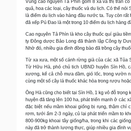
Vùng cao nguyên Tả Phìn gồm 8 xã và thị trấn có 
quả, hoa các loại, cây thuốc và du lịch. Có thể n
là điểm du lịch vào hàng đầu nước ta. Tuy còn r
đã xếp Pú Đao là một trong 10 điểm du lịch hàng
Cao nguyên Tả Phìn là kho cây thuốc quí giàu tiềm
ty Đông dược Bảo Long đã thành lập Công ty Dượ
Nhờ đó, nhiều gia đình đồng bào đã trồng cây thu
Từ xa xưa, một số cánh rừng già của các xã Tủa
Từ Hữu Hà, phó chủ tich UBND huyện Sìn Hồ, cây
xương, kể cả chỗ mưa dầm, gió lốc, trong vườn nhà
cùng một số cây lá thuốc khác hòa trong rượu hoặ
Ông Hà cũng cho biết tại Sìn Hồ, 1 kg vỏ đỗ trọng 
huyện đã tăng lên 100 ha, phát triển mạnh ở các x
đặc biệt nếu mầm khoai giống bị rụng, thậm chí c
rơm, tưới ẩm 2-3 ngày, củ lại phát triển mầm to kh
800-900kg khoai tây giống/ha, trong khi các giống
này đã trở thành lương thực, giúp nhiều gia đình 