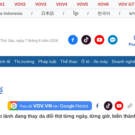
V1
VOV2
VOV3
VOV4
VOV5
VOV6
VOV GT
a Indonesia
/
日本語
/
ខ្មែរ
/
한국어
/
ພາ
Thứ Sáu, ngày 7 tháng 8 năm 2026
Po
inh tế
Thị trường
Pháp luật
Thể thao
Ô tô - Xe máy
Doanh nghi
Thế giới
Multimedia
K
Quan sát
Video
B
Cuộc sống đó đây
Ảnh
K
ề
Hồ sơ
E-Magazine
Infographic
 lánh đang thay da đổi thịt từng ngày, từng giờ, biến thàn
Thể thao
Ô tô - Xe máy
D
Bóng đá
Ô tô
T