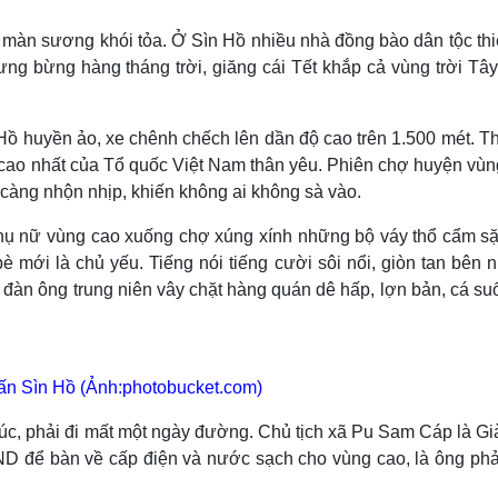
Lịch thi đấu bóng đá
Xe máy
Thế giới thể thao
Tư vấn
 màn sương khói tỏa. Ở Sìn Hồ nhiều nhà đồng bào dân tộc thi
eSports
V
ưng bừng hàng tháng trời, giăng cái Tết khắp cả vùng trời Tây
Hậu trường
Văn hóa
Giải trí
D
 Hồ huyền ảo, xe chênh chếch lên dần độ cao trên 1.500 mét. Th
Sân khấu - Điện ảnh
Nghệ sĩ
 cao nhất của Tổ quốc Việt Nam thân yêu. Phiên chợ huyện vùn
Văn học
Thời trang
 càng nhộn nhịp, khiến không ai không sà vào.
Âm nhạc
Sao Việt
c
Di sản
ụ nữ vùng cao xuống chợ xúng xính những bộ váy thổ cẩm sặ
mới là chủ yếu. Tiếng nói tiếng cười sôi nổi, giòn tan bên 
à đàn ông trung niên vây chặt hàng quán dê hấp, lợn bản, cá suố
rấn Sìn Hồ (Ảnh:photobucket.com)
Núc, phải đi mất một ngày đường. Chủ tịch xã Pu Sam Cáp là G
ND để bàn về cấp điện và nước sạch cho vùng cao, là ông phải