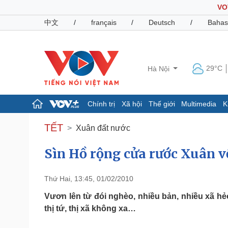
VO
中文
/
français
/
Deutsch
/
Bahas
29°C
Hà Nội
Chính trị
Xã hội
Thế giới
Multimedia
K
Chính trị
Xã hội
TẾT
Xuân đất nước
Đảng
Tin 24h
Tổ chức nhân sự
Dự báo thời tiết
Sìn Hồ rộng cửa rước Xuân v
Quốc hội
Giáo dục
Nhận diện sự thật
Dấu ấn VOV
Thứ Hai, 13:45, 01/02/2010
Việc làm
Biển đảo
Vươn lên từ đói nghèo, nhiều bản, nhiều xã hẻo
thị tứ, thị xã không xa…
Pháp luật
Quân sự - Quốc phòng
Vụ án
Vũ khí