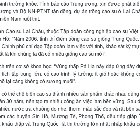
nh trưởng khỏe. Tỉnh báo cáo Trung ương, xin được phát triể
 ương và Bộ NN-PTNT tán đồng, dự án trồng cao su ở Lai Châ
iền Nam ruột thịt.
n Cao su Lai Châu, thuộc Tập đoàn công nghiệp cao su Việt
n Hồ: “Năm 2006, tỉnh thí điểm trồng cao su giống Trung Quốc
hính phủ chỉ đạo Tập đoàn làm việc với tỉnh, khảo sát kỹ thự
t là khi chúng ta đã có nhiều giống cao su mới”.
ích trên cơ sở khoa học: “Vùng thấp Pá Ha này đáp ứng đầy đ
ích tập trung lớn, có cao trình lý tưởng; ít gió hoặc không c
 hồ lại càng không có sương muối”.
n, có thể chế biến cao su thành nhiều sản phẩm khác nhau dùng
gần 30 năm, nên tạo ra nhiều công ăn việc làm bền vững. Sau đ
hiều nước ưa chuộng do nhẹ, thơm, màu sắc đẹp và rất bền sa
ồm các huyện Sìn Hồ, Mường Tè, Phong Thổ, đều tiếp giáp 
 khẩu thấp và Trung Quốc là thị trường lớn nhất nhập khẩu c