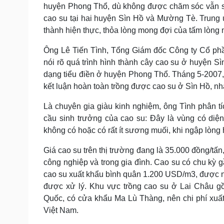
huyện Phong Thổ, dù không được chăm sóc vẫn si
cao su tại hai huyện Sìn Hồ và Mường Tè. Trung
thành hiện thực, thỏa lòng mong đợi của tấm lòng m
Ông Lê Tiến Tình, Tổng Giám đốc Công ty Cổ phầ
nói rõ quá trình hình thành cây cao su ở huyện Sì
dạng tiểu điền ở huyện Phong Thổ. Tháng 5-2007, C
kết luận hoàn toàn trồng được cao su ở Sìn Hồ, nhấ
Là chuyên gia giàu kinh nghiệm, ông Tình phân t
cầu sinh trưởng của cao su: Đây là vùng có diện t
không có hoặc có rất ít sương muối, khi ngập lòng
Giá cao su trên thị trường đang là 35.000 đồng/tấ
công nghiệp và trong gia đình. Cao su có chu kỳ 
cao su xuất khẩu bình quân 1.200 USD/m3, được n
được xử lý. Khu vực trồng cao su ở Lai Châu g
Quốc, có cửa khẩu Ma Lù Thàng, nên chi phí xuất
Việt Nam.