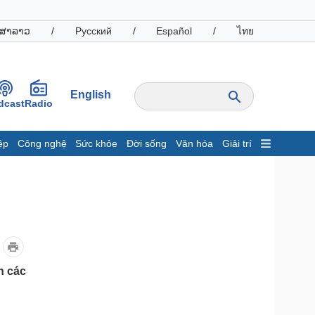
ສາລາວ
/
Русский
/
Español
/
ไทย
English
dcast
Radio
ệp
Công nghệ
Sức khỏe
Đời sống
Văn hóa
Giải trí
inh tế
Thị trường
ất động sản
Giá vàng
hởi nghiệp
Tiêu dùng
Tỷ giá
Chứng khoán
Giá cà phê
h các
oanh nghiệp
Công nghệ
hông tin doanh nghiệp
Sành điệu