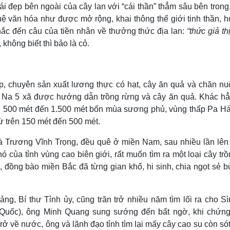
 đẹp bên ngoài của cây lan với “cái thần” thẳm sâu bên trong,
tuệ văn hóa như được mở rộng, khai thông thế giới tinh thần,
nhắc đến câu của tiền nhân về thưởng thức địa lan:
“thức giả th
í, không biết thì bảo là cỏ.
, chuyên sản xuất lương thực có hạt, cây ăn quả và chăn nuô
 Na 5 xã được hướng dẫn trồng rừng và cây ăn quả. Khác hẳ
rên 500 mét đến 1.500 mét bốn mùa sương phủ, vùng thấp Pa Há
 từ trên 150 mét đến 500 mét.
à Trương Vĩnh Trọng, đều quê ở miền Nam, sau nhiều lần lên
 của tỉnh vùng cao biên giới, rất muốn tìm ra một loại cây trồ
, đồng bào miền Bắc đã từng gian khổ, hi sinh, chia ngọt sẻ b
, Bí thư Tỉnh ủy, cũng trăn trở nhiều năm tìm lối ra cho Sì
Quốc), ông Minh Quang sung sướng đến bất ngờ, khi chứng
ở về nước, ông và lãnh đạo tỉnh tìm lại mấy cây cao su còn sót