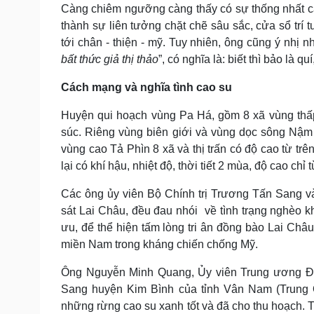
Càng chiêm ngưỡng càng thấy có sự thống nhất cái
thành sự liên tưởng chặt chẽ sâu sắc, cửa sổ trí 
tới chân - thiện - mỹ. Tuy nhiên, ông cũng ý nhị 
bất thức
giả thị thảo
”, có nghĩa là: biết thì bảo là qu
Cách mạng và nghĩa tình cao su
Huyện qui hoạch vùng Pa Há, gồm 8 xã vùng thấp
súc. Riêng vùng biên giới và vùng dọc sông Nậm
vùng cao Tả Phìn 8 xã và thị trấn có độ cao từ t
lại có khí hậu, nhiệt độ, thời tiết 2 mùa, độ cao chỉ
Các ông ủy viên Bộ Chính trị Trương Tấn Sang v
sát Lai Châu, đều đau nhói về tình trạng nghèo khó
ưu, để thể hiện tấm lòng tri ân đồng bào Lai Châu
miền Nam trong kháng chiến chống Mỹ.
Ông Nguyễn Minh Quang, Ủy viên Trung ương Đảng
Sang huyện Kim Bình của tỉnh Vân Nam (Trung 
những rừng cao su xanh tốt và đã cho thu hoạch. Tr