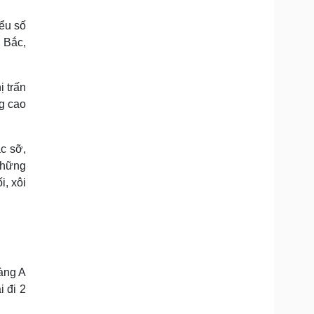
Doanh nghiệp 24h
Tin Công nghệ
Doanh nhân
Trải nghiệm
ểu số
ì cộng đồng
Chuyển đổi số
 Bắc,
u lịch
Podcast
ị trấn
Tư vấn
Câu chuyện thời sự
g cao
Săn Tour
Đọc truyện đêm khuya
heck-in
Cửa sổ tình yêu
Kể chuyện cho bé
c sỡ,
Hạt giống tâm hồn
những
i, xôi
iàng A
 đi 2