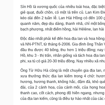
Sìn Hồ là vương quốc của nhiều loài hoa, đặc biệt
giẻ quạt, đuôi chồn, có một lá trên củ. Lan Kim
kéo dài đến 2 tuần lễ. Lan Hài Hồng có đến 100 
quanh năm, đẹp dịu dàng, thanh nhã, chỉ một bông
bạch phượng, nhất điểm hồng, hài Hélène, lan hài 
Độc đáo nhất phải kể đến hoa địa lan và hoa hồn
và NN-PTNT, từ tháng 6-2006. Gia đình ông Thân Vă
đầu thu được 40 bông, thu hơn 1 triệu đồng; nay
Hồ, khu 3 - thị trấn, nhân giống và tách hoa địa l
phi, xa tú có giá 20-30 triệu đồng. Nay nhiều xã n
Ông Từ Hữu Hà cũng là một chuyên gia địa lan, nhấ
xưa thưởng thức địa lan kiếm trong 4 chữ: hươn
hương, hương thanh, không hắc, đậm đà, khó quên
đài, của 2 cánh hoa, của cánh môi, của họng ho
thanh cao, cốt cách, phong độ hiên ngang, nhưng 
của địa lan kiếm, cũng là điều tự hào nhất của các