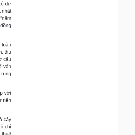
có dự
à nhất
ề “nằm
i đồng
 toàn
, thu
cơ cấu
ố vốn
 cũng
p với
ư nên
à cây
ô chỉ
 thuê