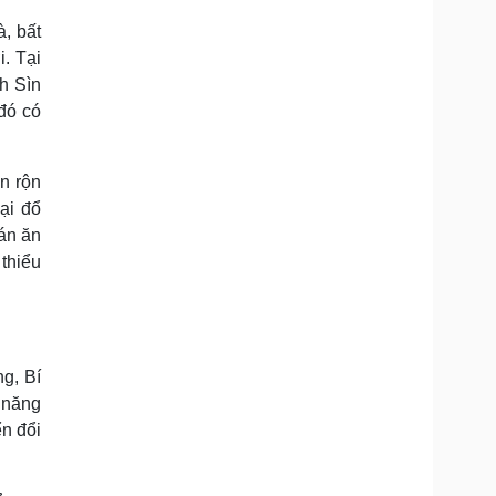
, bất
. Tại
h Sìn
đó có
n rộn
ại đổ
án ăn
 thiểu
g, Bí
 năng
ển đổi