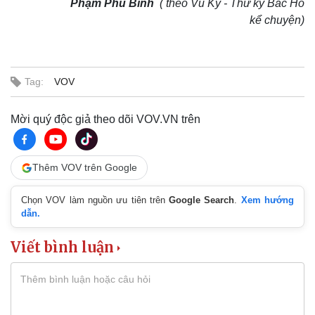
Nhi khoa
Phạm Phú Bình
( theo Vũ Kỳ - Thư ký Bác Hồ
Nam khoa
kể chuyện)
Làm đẹp - giảm cân
Phòng mạch online
Ăn sạch sống khỏe
Tag:
VOV
Mời quý độc giả theo dõi VOV.VN trên
Thêm VOV trên Google
Chọn VOV làm nguồn ưu tiên trên
Google Search
.
Xem hướng
dẫn.
Viết bình luận