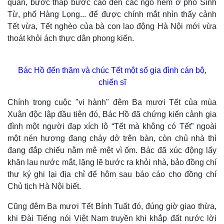
quần, bước thấp bước cao đến các ngõ hẻm ở phố Sinh
Từ, phố Hàng Lọng... để được chính mắt nhìn thấy cảnh
Tết vừa, Tết nghèo của bà con lao động Hà Nội mới vừa
thoát khỏi ách thực dân phong kiến.
Bác Hồ đến thăm và chúc Tết một số gia đình cán bộ,
chiến sĩ
Chính trong cuộc "vi hành" đêm Ba mươi Tết của mùa
Xuân độc lập đầu tiên đó, Bác Hồ đã chứng kiến cảnh gia
đình một người đạp xích lô “Tết mà không có Tết” ngoài
một nén hương đang cháy dở trên bàn, còn chủ nhà thì
đang đắp chiếu nằm mê mệt vì ốm. Bác đã xúc động lấy
khăn lau nước mắt, lặng lẽ bước ra khỏi nhà, bảo đồng chí
thư ký ghi lại địa chỉ để hôm sau báo cáo cho đồng chí
Chủ tịch Hà Nội biết.
Cũng đêm Ba mươi Tết Bính Tuất đó, đúng giờ giao thừa,
Kinh tế
Thị trường
khi Đài Tiếng nói Việt Nam truyền khi khắp đất nước lời
Bất động sản
Giá vàng