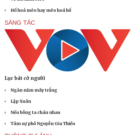
Hổ hoá mèo hay mèo hoá hổ
SÁNG TÁC
Du lịch
Podcast
Tư vấn
Câu chuyện thời sự
Săn Tour
Đọc truyện đêm khuya
check-in
Cửa sổ tình yêu
Lục bát cờ người
Kể chuyện cho bé
Hạt giống tâm hồn
Ngàn năm mây trắng
Lập Xuân
Nếu bỗng ta chán nhau
Tâm sự phố Nguyễn Gia Thiều