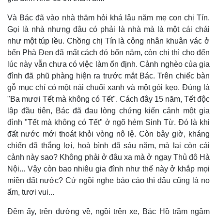
Và Bác đã vào nhà thăm hỏi khá lâu năm mẹ con chị Tín.
Gọi là nhà nhưng đâu có phải là nhà mà là một cái chái
như một túp lều. Chồng chị Tín là công nhân khuân vác ở
bến Phà Đen đã mất cách đó bốn năm, còn chị thì cho đến
lúc này vẫn chưa có việc làm ổn định. Cảnh nghèo của gia
đình đã phũ phàng hiện ra trước mắt Bác. Trên chiếc bàn
gỗ mục chỉ có một nải chuối xanh và một gói kẹo. Đúng là
"Ba mươi Tết mà không có Tết". Cách đây 15 năm, Tết độc
lập đầu tiên, Bác đã đau lòng chứng kiến cảnh một gia
đình "Tết mà không có Tết" ở ngõ hẻm Sinh Từ. Đó là khi
Doanh nghiệp
Công nghệ
đất nước mới thoát khỏi vòng nô lệ. Còn bây giờ, kháng
Thông tin doanh nghiệp
Sành điệu
chiến đã thắng lợi, hoà bình đã sáu năm, mà lại còn cái
Doanh nghiệp 24h
Tin Công nghệ
cảnh này sao? Không phải ở đâu xa mà ở ngay Thủ đô Hà
Doanh nhân
Trải nghiệm
Nội... Vậy còn bao nhiêu gia đình như thế này ở khắp mọi
Vì cộng đồng
Chuyển đổi số
miền đất nước? Cứ ngồi nghe báo cáo thì đâu cũng là no
ấm, tươi vui...
Đêm ấy, trên đường về, ngồi trên xe, Bác Hồ trầm ngâm