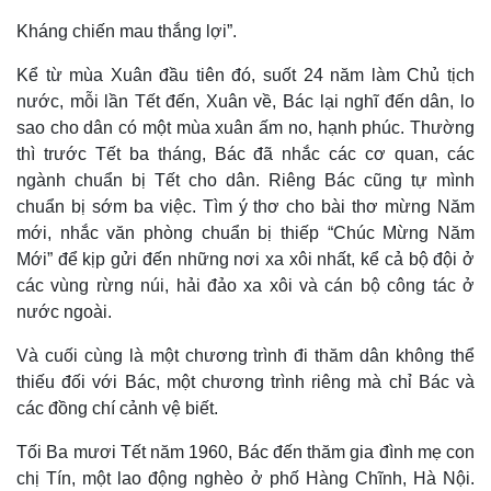
Kháng chiến mau thắng lợi”.
Kể từ mùa Xuân đầu tiên đó, suốt 24 năm làm Chủ tịch
Pháp luật
Quân sự - Quốc phòng
nước, mỗi lần Tết đến, Xuân về, Bác lại nghĩ đến dân, lo
Vụ án
Vũ khí
sao cho dân có một mùa xuân ấm no, hạnh phúc. Thường
Tin nóng
Việt Nam
thì trước Tết ba tháng, Bác đã nhắc các cơ quan, các
Tư vấn luật
Phân tích
ngành chuẩn bị Tết cho dân. Riêng Bác cũng tự mình
chuẩn bị sớm ba việc. Tìm ý thơ cho bài thơ mừng Năm
mới, nhắc văn phòng chuẩn bị thiếp “Chúc Mừng Năm
Mới” để kịp gửi đến những nơi xa xôi nhất, kể cả bộ đội ở
các vùng rừng núi, hải đảo xa xôi và cán bộ công tác ở
nước ngoài.
Và cuối cùng là một chương trình đi thăm dân không thể
thiếu đối với Bác, một chương trình riêng mà chỉ Bác và
các đồng chí cảnh vệ biết.
Tối Ba mươi Tết năm 1960, Bác đến thăm gia đình mẹ con
chị Tín, một lao động nghèo ở phố Hàng Chĩnh, Hà Nội.