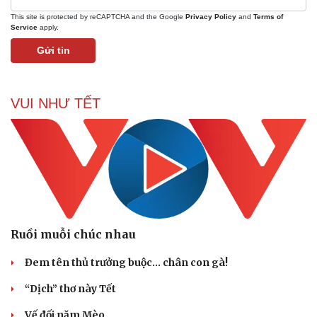
This site is protected by reCAPTCHA and the Google
Privacy Policy
and
Terms of
Service
apply.
Gửi tin
Văn hóa
Giải trí
Sân khấu - Điện ảnh
Nghệ sĩ
Văn học
Thời trang
VUI NHƯ TẾT
Âm nhạc
Sao Việt
Di sản
Ruồi muỗi chúc nhau
Đem tên thủ trưởng buộc… chân con gà!
“Dịch” thơ này Tết
Vế đối năm Mèo