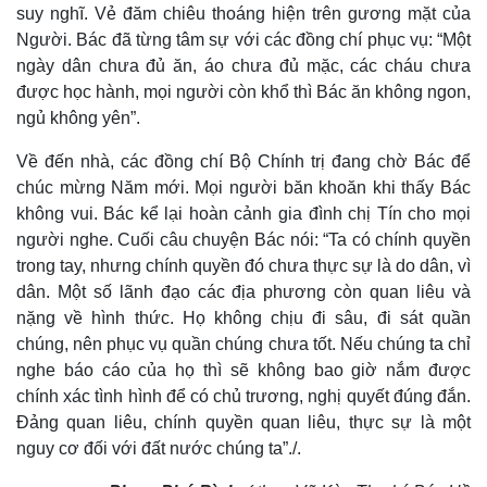
suy nghĩ. Vẻ đăm chiêu thoáng hiện trên gương mặt của
Người. Bác đã từng tâm sự với các đồng chí phục vụ: “Một
ngày dân chưa đủ ăn, áo chưa đủ mặc, các cháu chưa
được học hành, mọi người còn khổ thì Bác ăn không ngon,
ngủ không yên”.
Về đến nhà, các đồng chí Bộ Chính trị đang chờ Bác để
chúc mừng Năm mới. Mọi người băn khoăn khi thấy Bác
không vui. Bác kể lại hoàn cảnh gia đình chị Tín cho mọi
người nghe. Cuối câu chuyện Bác nói: “Ta có chính quyền
trong tay, nhưng chính quyền đó chưa thực sự là do dân, vì
dân. Một số lãnh đạo các địa phương còn quan liêu và
nặng về hình thức. Họ không chịu đi sâu, đi sát quần
chúng, nên phục vụ quần chúng chưa tốt. Nếu chúng ta chỉ
nghe báo cáo của họ thì sẽ không bao giờ nắm được
Sức khỏe
Đời sống
chính xác tình hình để có chủ trương, nghị quyết đúng đắn.
Dinh dưỡng - món ngon
Nhà đẹp
Đảng quan liêu, chính quyền quan liêu, thực sự là một
Cây thuốc
Blog
nguy cơ đối với đất nước chúng ta”./.
Sản phụ khoa
Tình yêu - Gia đình