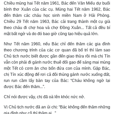
Chiều mùng hai Tết năm 1961, Bác đến Văn Miếu dự buổi
bình thơ Xuân của các cụ. Mùng hai Tết năm 1962, Bác
đến thăm các cháu học sinh miền Nam ở Hải Phòng.
Chiều 29 Tết năm 1963, Bác cải trang thành một cụ già
theo cháu đi chợ hoa và chợ Đồng Xuân... Tất cả đều bí
mật bất ngờ và do đó bao giờ cũng tạo hiệu quả lớn.
Thể thao
Ô tô - Xe máy
Như Tết năm 1960, nếu Bác chỉ đến thăm các gia đình
Bóng đá
Ô tô
theo chương trình của các cơ quan đã bố trí thì làm sao
Lịch thi đấu bóng đá
Xe máy
Chủ tịch nước biết được gần đến giao thừa rồi mà chị Tín
Thế giới thể thao
Tư vấn
eSports
vẫn còn phải đi gánh nước thuê đổi gạo để sáng mai mùng
Hậu trường
một Tết có cơm ăn cho bốn đứa con của mình. Gặp Bác,
chị Tín xúc động để rơi cả đôi thùng gánh nước xuống đất,
run run cầm lấy bàn tay của Bác: “Cháu không ngờ lại
được Bác đến thăm...”.
Chỉ nói được vậy, chị đã oà lên khóc nức nở.
Vị Chủ tịch nước đã an ủi chị: “Bác không đến thăm những
gia đình như cô thì thăm ai...”