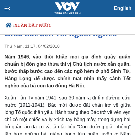
English
Xuân về, nhớ lại những đêm giao
XUÂN ĐẤT NƯỚC
/
thừa Bác đến với người nghèo
Thứ Năm, 11:17, 04/02/2010
Năm 1946, vào thời khắc mọi gia đình quây quần
Chính trị
Xã hội
chuẩn bị đón giao thừa thì vị Chủ tịch nước xắn quần,
Đảng
Tin 24h
bước thấp bước cao đến các ngõ hẻm ở phố Sinh Từ,
Tổ chức nhân sự
Dự báo thời tiết
Quốc hội
Giáo dục
Hàng Lọng để được chính mắt nhìn thấy cảnh Tết
Nhận diện sự thật
Dấu ấn VOV
nghèo của bà con lao động Hà Nội.
Việc làm
Biển đảo
Xuân Tân Tỵ năm 1941, sau 30 năm ra đi tìm đường cứu
nước (1911-1941), Bác mới được đặt chân trở về giữa
lòng Tổ quốc thân yêu. Hành trang theo Bác trở về vẻn vẹn
chỉ có một chiếc va ly xách tay bằng mây, trong đựng hai
bộ quần áo đã cũ và tập tài liệu “Con đường giải phóng”
tập hợp những bài giảng trong lớp huấn luyện ở Nậm