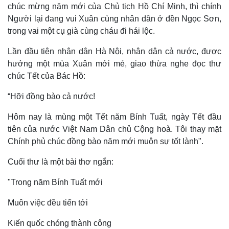
chúc mừng năm mới của Chủ tịch Hồ Chí Minh, thì chính
Khởi nghiệp
Tiêu dùng
Người lại đang vui Xuân cùng nhân dân ở đền Ngọc Sơn,
Tỷ giá
Chứng khoán
trong vai một cụ già cùng cháu đi hái lộc.
Giá cà phê
Lần đầu tiên nhân dân Hà Nội, nhân dân cả nước, được
hưởng một mùa Xuân mới mẻ, giao thừa nghe đọc thư
chúc Tết của Bác Hồ:
“Hỡi đồng bào cả nước!
Hôm nay là mùng một Tết năm Bính Tuất, ngày Tết đầu
tiên của nước Việt Nam Dân chủ Cộng hoà. Tôi thay mặt
Chính phủ chúc đồng bào năm mới muôn sự tốt lành".
Cuối thư là một bài thơ ngắn:
"Trong năm Bính Tuất mới
Muôn việc đều tiến tới
Kiến quốc chóng thành công