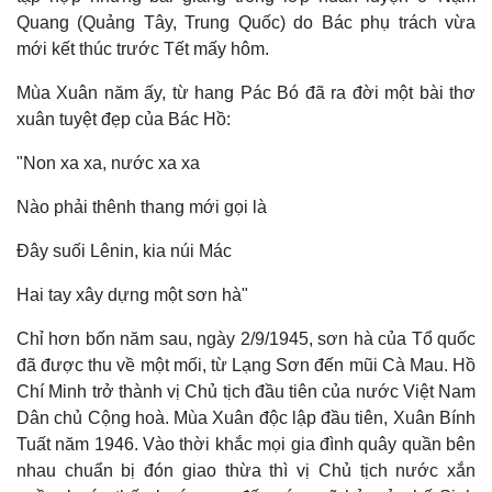
Quang (Quảng Tây, Trung Quốc) do Bác phụ trách vừa
mới kết thúc trước Tết mấy hôm.
Mùa Xuân năm ấy, từ hang Pác Bó đã ra đời một bài thơ
xuân tuyệt đẹp của Bác Hồ:
"Non xa xa, nước xa xa
Nào phải thênh thang mới gọi là
Đây suối Lênin, kia núi Mác
Hai tay xây dựng một sơn hà"
Chỉ hơn bốn năm sau, ngày 2/9/1945, sơn hà của Tổ quốc
Thế giới
Multimedia
đã được thu về một mối, từ Lạng Sơn đến mũi Cà Mau. Hồ
Quan sát
Video
Chí Minh trở thành vị Chủ tịch đầu tiên của nước Việt Nam
Cuộc sống đó đây
Ảnh
Dân chủ Cộng hoà. Mùa Xuân độc lập đầu tiên, Xuân Bính
Hồ sơ
E-Magazine
Tuất năm 1946. Vào thời khắc mọi gia đình quây quần bên
Infographic
nhau chuẩn bị đón giao thừa thì vị Chủ tịch nước xắn