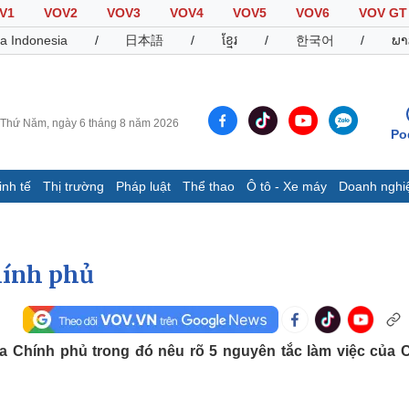
V1
VOV2
VOV3
VOV4
VOV5
VOV6
VOV GT
a Indonesia
/
日本語
/
ខ្មែរ
/
한국어
/
ພາ
Thứ Năm, ngày 6 tháng 8 năm 2026
Po
inh tế
Thị trường
Pháp luật
Thể thao
Ô tô - Xe máy
Doanh nghi
Thế giới
Multimedia
K
Quan sát
Video
B
hính phủ
Cuộc sống đó đây
Ảnh
K
Hồ sơ
E-Magazine
Infographic
 Chính phủ trong đó nêu rõ 5 nguyên tắc làm việc của 
Thể thao
Ô tô - Xe máy
D
Bóng đá
Ô tô
T