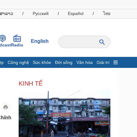
ສາລາວ
/
Русский
/
Español
/
ไทย
English
dcast
Radio
ệp
Công nghệ
Sức khỏe
Đời sống
Văn hóa
Giải trí
inh tế
Thị trường
KINH TẾ
ất động sản
Giá vàng
hởi nghiệp
Tiêu dùng
Tỷ giá
Chứng khoán
Giá cà phê
Chính
oanh nghiệp
Công nghệ
hông tin doanh nghiệp
Sành điệu