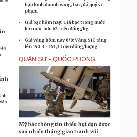
hành
hợp kinh doanh vàng, bạc, đá quý vi
a
phạm
Giá bạc hôm nay: Giá bạc trong nước
lên mức hơn 62 triệu đồng/kg
ân
Giá vàng hôm nay 6/8: Vàng SJC tăng
lên 140,3 - 143,3 triệu đồng/lượng
iển
u
QUÂN SỰ - QUỐC PHÒNG
hính
hành
hiện
Mỹ bác thông tin thiếu hụt đạn dược
sau nhiều tháng giao tranh với