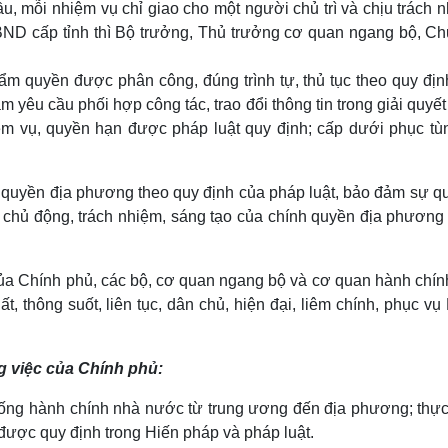
, mỗi nhiệm vụ chỉ giao cho một người chủ trì và chịu trách n
ND cấp tỉnh thì Bộ trưởng, Thủ trưởng cơ quan ngang bộ, Chủ
ẩm quyền được phân công, đúng trình tự, thủ tục theo quy địn
 yêu cầu phối hợp công tác, trao đổi thông tin trong giải quyế
iệm vụ, quyền hạn được pháp luật quy định; cấp dưới phục tù
 quyền địa phương theo quy định của pháp luật, bảo đảm sự qu
h chủ động, trách nhiệm, sáng tạo của chính quyền địa phương 
của Chính phủ, các bộ, cơ quan ngang bộ và cơ quan hành chín
, thông suốt, liên tục, dân chủ, hiện đại, liêm chính, phục v
g việc của Chính phủ:
hống hành chính nhà nước từ trung ương đến địa phương; thực
ược quy định trong Hiến pháp và pháp luật.