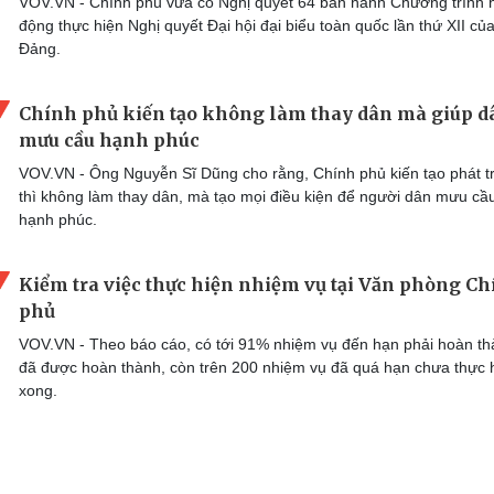
VOV.VN - Chính phủ vừa có Nghị quyết 64 ban hành Chương trình 
động thực hiện Nghị quyết Đại hội đại biểu toàn quốc lần thứ XII củ
Đảng.
Chính phủ kiến tạo không làm thay dân mà giúp d
mưu cầu hạnh phúc
VOV.VN - Ông Nguyễn Sĩ Dũng cho rằng, Chính phủ kiến tạo phát tr
thì không làm thay dân, mà tạo mọi điều kiện để người dân mưu cầ
hạnh phúc.
Kiểm tra việc thực hiện nhiệm vụ tại Văn phòng C
phủ
VOV.VN - Theo báo cáo, có tới 91% nhiệm vụ đến hạn phải hoàn t
đã được hoàn thành, còn trên 200 nhiệm vụ đã quá hạn chưa thực 
xong.