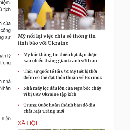
hiệm.
 tịch
h của
t công
Mỹ nối lại việc chia sẻ thông tin
ng sự
tình báo với Ukraine
Mỹ bác thông tin thiếu hụt đạn dược
ản lý
sau nhiều tháng giao tranh với Iran
trong
Thời sự quốc tế tối 6/8: Mỹ tiết lộ thời
điểm có thể đạt thỏa thuận về Hormuz
h nhà
Nhà máy lọc dầu lớn của Nga bốc cháy
ụ Nhân
vì bị UAV Ukraine tập kích
Trung Quốc hoàn thành bản đồ địa
chất Mặt Trăng mới
 hiện
XÃ HỘI