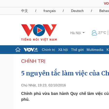
VO
中文
/
français
/
Deutsch
/
Bahas
27°C
Hà Nội
Chính trị
Xã hội
Thế giới
Multimedia
K
Chính trị
Xã hội
CHÍNH TRỊ
Đảng
Tin 24h
5 nguyên tắc làm việc của C
Tổ chức nhân sự
Dự báo thời tiết
Quốc hội
Giáo dục
Nhận diện sự thật
Dấu ấn VOV
Chủ Nhật, 19:23, 02/10/2016
Việc làm
Biển đảo
Chính phủ vừa ban hành Quy chế làm việc của
phủ.
Pháp luật
Quân sự - Quốc phòng
Vụ án
Vũ khí