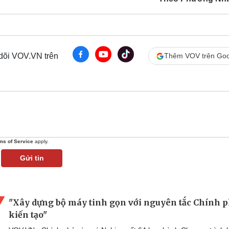
 dõi VOV.VN trên
Thêm VOV trên Goo
ms of Service
apply.
Gửi tin
"Xây dựng bộ máy tinh gọn với nguyên tắc Chính 
kiến tạo"