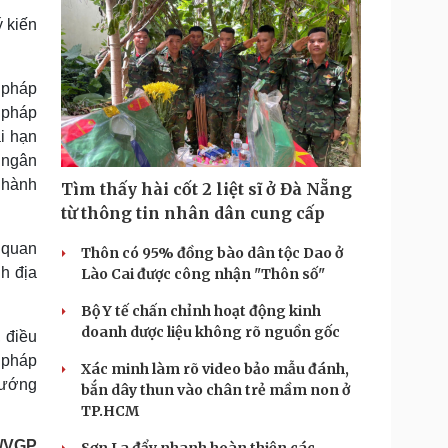
ý kiến
 pháp
 pháp
ài hạn
 ngân
u hành
Tìm thấy hài cốt 2 liệt sĩ ở Đà Nẵng
từ thông tin nhân dân cung cấp
 quan
Thôn có 95% đồng bào dân tộc Dao ở
nh địa
Lào Cai được công nhận "Thôn số"
Bộ Y tế chấn chỉnh hoạt động kinh
doanh dược liệu không rõ nguồn gốc
 điều
 pháp
Xác minh làm rõ video bảo mẫu đánh,
tướng
bắn dây thun vào chân trẻ mầm non ở
TP.HCM
i/VGP