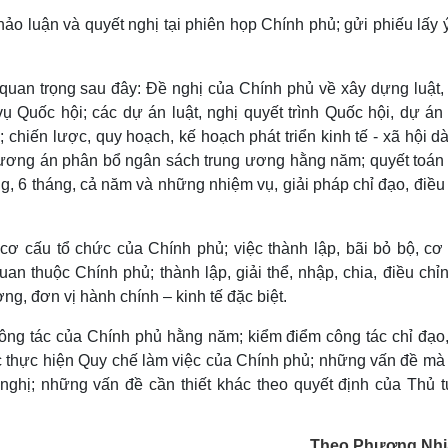
hảo luận và quyết nghị tại phiên họp Chính phủ; gửi phiếu lấy 
quan trọng sau đây: Đề nghị của Chính phủ về xây dựng luật,
ụ Quốc hội; các dự án luật, nghị quyết trình Quốc hội, dự án
 chiến lược, quy hoạch, kế hoạch phát triển kinh tế - xã hội d
ương án phân bổ ngân sách trung ương hằng năm; quyết toán
áng, 6 tháng, cả năm và những nhiệm vụ, giải pháp chỉ đạo, điề
cơ cấu tổ chức của Chính phủ; việc thành lập, bãi bỏ bộ, cơ
uan thuộc Chính phủ; thành lập, giải thể, nhập, chia, điều chỉ
ng, đơn vị hành chính – kinh tế đặc biệt.
công tác của Chính phủ hằng năm; kiểm điểm công tác chỉ đạo,
c thực hiện Quy chế làm việc của Chính phủ; những vấn đề mà
 nghị; những vấn đề cần thiết khác theo quyết định của Thủ 
Theo Phương Nh