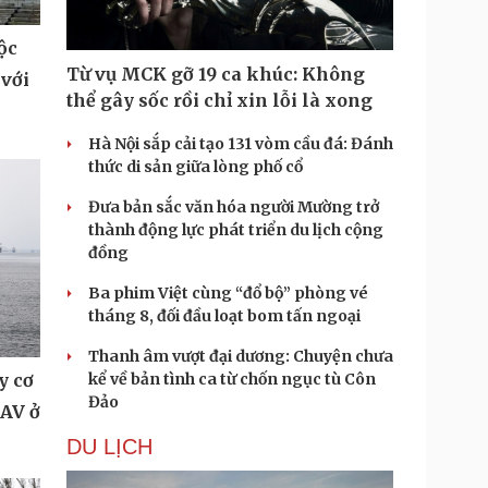
ộc
Từ vụ MCK gỡ 19 ca khúc: Không
 với
thể gây sốc rồi chỉ xin lỗi là xong
Hà Nội sắp cải tạo 131 vòm cầu đá: Đánh
thức di sản giữa lòng phố cổ
Đưa bản sắc văn hóa người Mường trở
thành động lực phát triển du lịch cộng
đồng
Ba phim Việt cùng “đổ bộ” phòng vé
tháng 8, đối đầu loạt bom tấn ngoại
Thanh âm vượt đại dương: Chuyện chưa
y cơ
kể về bản tình ca từ chốn ngục tù Côn
Đảo
UAV ở
DU LỊCH