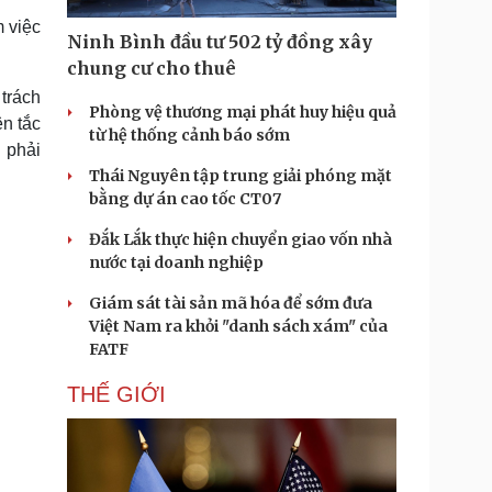
Doanh nghiệp 24h
Tin Công nghệ
m việc
Doanh nhân
Trải nghiệm
Ninh Bình đầu tư 502 tỷ đồng xây
ì cộng đồng
Chuyển đổi số
chung cư cho thuê
trách
Phòng vệ thương mại phát huy hiệu quả
u lịch
Podcast
n tắc
từ hệ thống cảnh báo sớm
Tư vấn
Câu chuyện thời sự
 phải
Săn Tour
Đọc truyện đêm khuya
Thái Nguyên tập trung giải phóng mặt
heck-in
Cửa sổ tình yêu
bằng dự án cao tốc CT07
Kể chuyện cho bé
Đắk Lắk thực hiện chuyển giao vốn nhà
Hạt giống tâm hồn
nước tại doanh nghiệp
Giám sát tài sản mã hóa để sớm đưa
Việt Nam ra khỏi "danh sách xám" của
FATF
THẾ GIỚI