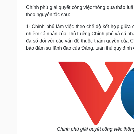
Tin nóng
Việt Nam
Chính phủ giải quyết công việc thông qua thảo luậ
Tư vấn luật
Phân tích
theo nguyên tắc sau:
1- Chính phủ làm việc theo chế độ kết hợp giữa 
Sức khỏe
Đời sống
nhiệm cá nhân của Thủ tướng Chính phủ và cá nhâ
Dinh dưỡng - món ngon
Nhà đẹp
đa số đối với các vấn đề thuộc thẩm quyền của C
Cây thuốc
Blog
bảo đảm sự lãnh đạo của Đảng, tuân thủ quy định 
Sản phụ khoa
Tình yêu - Gia đình
Nhi khoa
Nam khoa
Làm đẹp - giảm cân
Phòng mạch online
Ăn sạch sống khỏe
Cải chính
Chính phủ giải quyết công việc thôn