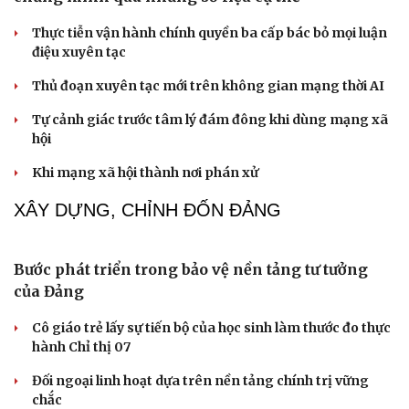
Về tuổi xế chiều tôi có nên đi bước nữa hay không?
Truyện ngắn: "Bờ sông gió thổi" (Phần cuối)
Phụ nữ nên quan tâm đến sức khỏe tình dục tuổi mãn
kinh như thế nào?
Phong slư - “thư tình” bằng dân ca của người Tày
NHẬN DIỆN SỰ THẬT
Thành tựu nhân quyền ở Việt Nam: Sự thật được
chứng minh qua những số liệu cụ thể
Thực tiễn vận hành chính quyền ba cấp bác bỏ mọi luận
điệu xuyên tạc
Thủ đoạn xuyên tạc mới trên không gian mạng thời AI
Tự cảnh giác trước tâm lý đám đông khi dùng mạng xã