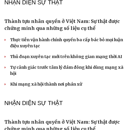
QUỐC HỘI
Quốc hội Việt Nam dành phút mặc niệm Chủ tịch
Quốc hội Lào Saysomphone Phomvihane
Gỡ "điểm nghẽn", kiến tạo nguồn cầu cho xuất bản
Cho ngân hàng quản lý tài sản bảo đảm trái phiếu: Cần
ngăn "mua bia kèm lạc"
Đại biểu Quốc hội: Trao quyền lớn cho Petrovietnam
phải có “hàng rào” kiểm soát
Đề xuất tăng tuổi nghỉ hưu sĩ quan quân đội, tùy đặc thù
từng vị trí
PODCAST
Chồng ghen tuông vô cớ từ khi tôi đi làm giúp
việc, hôn nhân đứng bên bờ vực