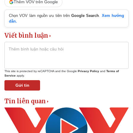
Thêm VOV trên Google
Chọn VOV làm nguồn ưu tiên trên
Google Search
.
Xem hướng
dẫn.
Viết bình luận
This site is protected by reCAPTCHA and the Google
Privacy Policy
and
Terms of
Service
apply.
Gửi tin
Tin liên quan
Kinh tế
Thị trường
Bất động sản
Giá vàng
Khởi nghiệp
Tiêu dùng
Tỷ giá
Chứng khoán