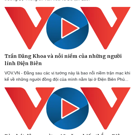
Doanh nghiệp
Công nghệ
Thông tin doanh nghiệp
Sành điệu
Doanh nghiệp 24h
Tin Công nghệ
Doanh nhân
Trải nghiệm
Trần Đăng Khoa và nỗi niềm của những người
Vì cộng đồng
Chuyển đổi số
lính Điện Biên
VOV.VN - Đằng sau các vị tướng này là bao nỗi niềm trận mạc khi
kể về những người đồng đội của mình nằm lại ở Điện Biên Phủ...