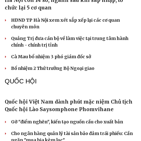
Sai lầm nhiều người mắc khi sử dụng máy giặt
Giá thu cũ iPhone tăng, Apple muốn người dùng lên đời
Các nhà khoa học Nhật Bản phát hiện dấu hiệu của “hạt
ma” trong vũ trụ
Vì sao các hãng từ bỏ pin tháo rời trên điện thoại?
Microsoft tăng tốc đầu tư hạ tầng AI tại Ấn Độ
PHÁP LUẬT
Triển khai "sổ đỏ" trên VNeID: Người dân được lợi
gì?
“Gần dân nhất” để xây dựng phong trào toàn dân bảo
vệ an ninh Tổ quốc
Nóng 24h ngày 10/8: Sắp xét xử cựu thứ trưởng Nguyễn