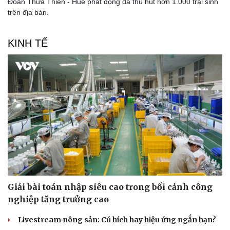
Đoàn Thừa Thiên - Huế phát động đã thu hút hơn 1.000 trại sinh
trên địa bàn.
KINH TẾ
Sức khỏe
Đời sống
Dinh dưỡng - món ngon
Nhà đẹp
Cây thuốc
Blog
Sản phụ khoa
Tình yêu - Gia đình
Nhi khoa
Nam khoa
Làm đẹp - giảm cân
Phòng mạch online
Ăn sạch sống khỏe
Giải bài toán nhập siêu cao trong bối cảnh công
nghiệp tăng trưởng cao
Livestream nông sản: Cú hích hay hiệu ứng ngắn hạn?