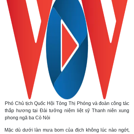
Thế giới
Multimedia
Quan sát
Video
Cuộc sống đó đây
Ảnh
Phó Chủ tịch Quốc Hội Tòng Thị Phóng và đoàn công tác
Hồ sơ
E-Magazine
thắp hương tại Đài tưởng niệm liệt sỹ Thanh niên xung
Infographic
phong ngã ba Cò Nòi
Mặc dù dưới làn mưa bom của địch không lúc nào ngớt,