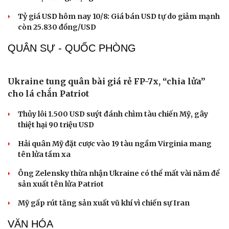
Giá bạc hôm nay: Giá bạc trong nước ở mức 62,42
triệu đồng/kg
Giá cà phê hôm nay 10/8: Giá cà phê Robusta và Arabia
tăng - giảm trái chiều
Giá xăng dầu hôm nay 10/8: Giá dầu tăng do không chắc
chắn về việc mở lại Hormuz
Giá vàng hôm nay 10/8: Giá vàng SJC ổn định mức 141 -
144 triệu đồng/lượng