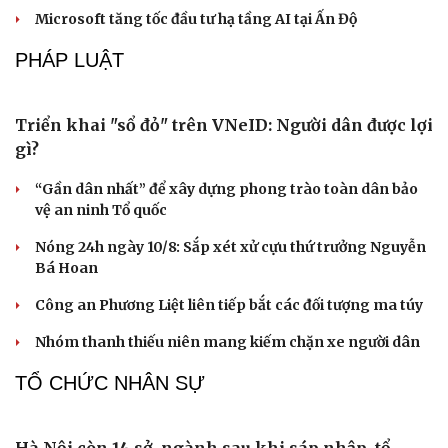
Hạt giống tâm hồn
Nghệ An dự kiến bắn hơn 2.500 quả pháo hoa tại
Carnival 2026
DU LỊCH
Nhu cầu du lịch tăng cao, Việt Nam vượt Thái Lan
về ghế cung ứng hàng không
Đường Hoa khát vọng xây dựng “vùng chè di sản”
Quảng Ninh
Huế khảo sát du lịch đường thủy, phương án thoát lũ
Thổ cẩm Chăm Mỹ Nghiệp: Từ ngôn ngữ văn hóa đến
sản phẩm du lịch độc đáo
Vì sao lượng khách Philippines đến Việt Nam tăng
trưởng vượt bậc?
CÔNG NGHỆ