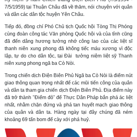
7/5/1959) tại Thuận Châu đã về thăm, nói chuyện với quân
và dân các dân tộc huyện Yên Châu.
Tiếp đó, đồng chí Phó Chủ tịch Quốc hội Tòng Thị Phóng
cùng đoàn công tác Văn phòng Quốc hội và của tỉnh cũng
đã đến dâng hương tưởng nhớ công lao của các liệt sĩ
thanh niên xung phong đã không tiếc máu xương vì độc
lập, tự do cho dân tộc, tại Đài tưởng niệm liệt sỹ Thanh
niên xung phong ngã ba Cò Nòi.
Trong chiến dịch Điện Biên Phủ Ngã ba Cò Nòi là điểm nút
giao thông quan trọng nhất để các mũi tiến công của quân
và dân ta tham gia chiến dịch Điện Biên Phủ. Địa điểm này
đã trở thành "Điểm đỏ" để Thực Dân Pháp bắn phá ác liệt
nhất, nhằm chặn đứng và phá tan huyết mạch giao thông
của quân và dân ta. Hàng ngày tại đây chúng đã ném
khoảng 69 tấn bom để cày xới phá huỷ.