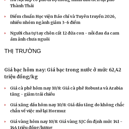
Trật tự giao thông - khởi đầu của kỷ cương xã hội
Điểm chuẩn đại học 2026: Công nghệ, AI và kinh tế mũi
nhọn đều sát ngưỡng 30 điểm
Hà Nội sắp có phố đi bộ thông minh đầu tiên tại phố
Thành Thái
Điểm chuẩn Học viện Báo chí và Tuyên truyền 2026,
nhiều nhóm ngành giảm 3-6 điểm
Văn hóa
Giải trí
Sân khấu - Điện ảnh
Nghệ sĩ
Người cha tự tay chôn cất 12 đứa con - nỗi đau da cam
Văn học
Thời trang
ám ảnh chưa nguôi
Âm nhạc
Sao Việt
Di sản
THỊ TRƯỜNG