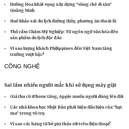
Hải quân Mỹ đặt cược vào 19 tàu ngầm Virginia mang
tên lửa tầm xa
Ông Zelensky thừa nhận Ukraine có thể mất vài năm để
sản xuất tên lửa Patriot
Mỹ gấp rút tăng sản xuất vũ khí vì chiến sự Iran
VĂN HÓA
Vì sao Backstreet Boys hát nhạc PAW Patrol
khiến nhiều thế hệ thích thú?
Khi di sản được kể bằng góc nhìn của nhiều thế hệ
Bế mạc Festival Võ thuật Quốc tế Hà Nội 2026: Hào khí
Du lịch
Podcast
Thăng Long, Tinh hoa võ Việt
Tư vấn
Câu chuyện thời sự
Săn Tour
Đọc truyện đêm khuya
Đường Hoa, Quảng Ninh đón nhận Bằng công nhận Cây
check-in
Cửa sổ tình yêu
chè Di sản
Kể chuyện cho bé