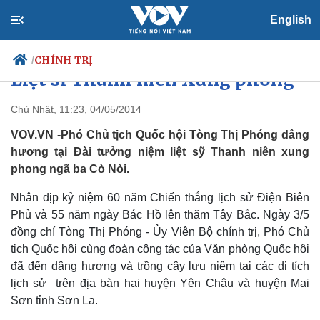
English
Bà Tòng Thị Phóng dâng hương
CHÍNH TRỊ
/
Liệt sĩ Thanh niên Xung phong
Chủ Nhật, 11:23, 04/05/2014
VOV.VN -Phó Chủ tịch Quốc hội Tòng Thị Phóng dâng
Chính trị
Xã hội
hương tại Đài tưởng niệm liệt sỹ Thanh niên xung
Đảng
Tin 24h
phong ngã ba Cò Nòi.
Tổ chức nhân sự
Dự báo thời tiết
Quốc hội
Giáo dục
Nhân dịp kỷ niệm 60 năm Chiến thắng lịch sử Điện Biên
Nhận diện sự thật
Dấu ấn VOV
Việc làm
Phủ và 55 năm ngày Bác Hồ lên thăm Tây Bắc. Ngày 3/5
Biển đảo
đồng chí Tòng Thị Phóng - Ủy Viên Bộ chính trị, Phó Chủ
tịch Quốc hội cùng đoàn công tác của Văn phòng Quốc hội
đã đến dâng hương và trồng cây lưu niệm tại các di tích
lịch sử trên địa bàn hai huyện Yên Châu và huyện Mai
Sơn tỉnh Sơn La.