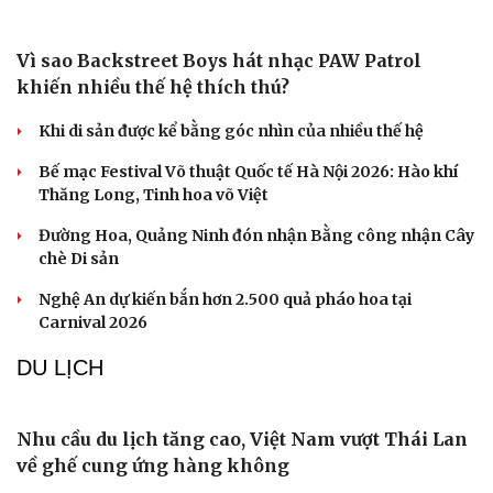
Tỷ giá USD hôm nay 10/8: Giá bán USD tự do giảm mạnh
còn 25.830 đồng/USD
QUÂN SỰ - QUỐC PHÒNG
Ukraine tung quân bài giá rẻ FP-7x, “chia lửa”
cho lá chắn Patriot
Thủy lôi 1.500 USD suýt đánh chìm tàu chiến Mỹ, gây
thiệt hại 90 triệu USD