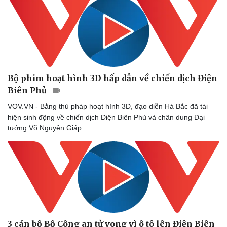
Thể thao
Ô tô - Xe máy
Bóng đá
Ô tô
Lịch thi đấu bóng đá
Xe máy
Thế giới thể thao
Tư vấn
eSports
Hậu trường
Bộ phim hoạt hình 3D hấp dẫn về chiến dịch Điện
Biên Phủ
VOV.VN - Bằng thủ pháp hoạt hình 3D, đạo diễn Hà Bắc đã tái
hiện sinh động về chiến dịch Điện Biên Phủ và chân dung Đại
tướng Võ Nguyên Giáp.
3 cán bộ Bộ Công an tử vong vì ô tô lên Điện Biên