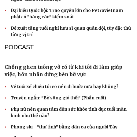
Bá Hoan
Công an Phương Liệt liên tiếp bắt các đối tượng ma túy
Nhóm thanh thiếu niên mang kiếm chặn xe người dân
TỔ CHỨC NHÂN SỰ
Hà Nội còn 14 sở, ngành sau khi sáp nhập, tổ
chức lại 5 cơ quan
HĐND TP Hà Nội xem xét sắp xếp lại các cơ quan
chuyên môn
Quảng Trị đưa cán bộ về làm việc tại trung tâm hành
chính - chính trị tỉnh
Cà Mau bổ nhiệm 3 phó giám đốc sở
Bổ nhiệm 2 Thứ trưởng Bộ Ngoại giao
Cải chính