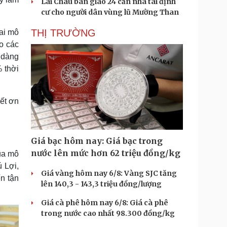
Lai Châu bàn giao 24 căn nhà tái định
cư cho người dân vùng lũ Mường Than
THỊ TRƯỜNG
ai mô
o các
 dàng
 thời
ết ơn
Giá bạc hôm nay: Giá bạc trong
nước lên mức hơn 62 triệu đồng/kg
ua mô
 Lợi,
Giá vàng hôm nay 6/8: Vàng SJC tăng
n tận
lên 140,3 - 143,3 triệu đồng/lượng
Giá cà phê hôm nay 6/8: Giá cà phê
trong nước cao nhất 98.300 đồng/kg