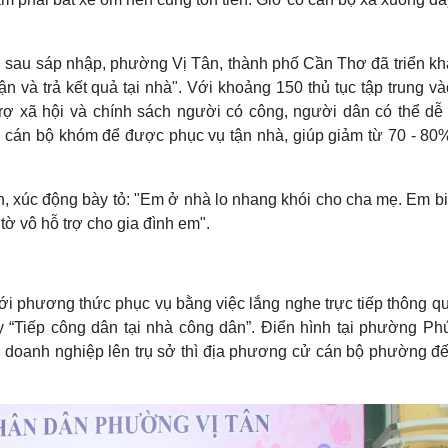
 sau sáp nhập, phường Vị Tân, thành phố Cần Thơ đã triển kh
 và trả kết quả tại nhà". Với khoảng 150 thủ tục tập trung và
 trợ xã hội và chính sách người có công, người dân có thể dễ
 cán bộ khóm để được phục vụ tận nhà, giúp giảm từ 70 - 80%
 xúc động bày tỏ: "Em ở nhà lo nhang khói cho cha mẹ. Em bi
tờ vô hỗ trợ cho gia đình em".
ới phương thức phục vụ bằng việc lắng nghe trực tiếp thông q
 “Tiếp công dân tại nhà công dân”. Điển hình tại phường Phú
, doanh nghiệp lên trụ sở thì địa phương cử cán bộ phường đế