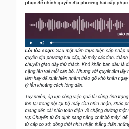
phục để chính quyền địa phương hai cấp phục 
Tin nóng
Việt Nam
Tư vấn luật
Phân tích
Sức khỏe
Đời sống
Dinh dưỡng - món ngon
Nhà đẹp
L
P
M
Cây thuốc
Blog
o
l
u
a
Lời tòa soạn:
Sau một năm thực hiện sáp nhập đ
a
t
Sản phụ khoa
Tình yêu - Gia đình
d
y
e
e
Nhi khoa
quyền địa phương hai cấp, bộ máy các tỉnh, thàn
d
:
Nam khoa
chuyển giao đầy thử thách. Khó khăn ban đầu là đi
1
.
Làm đẹp - giảm cân
3
nặng lên vai mỗi cán bộ. Nhưng với quyết tâm lấy 
5
Phòng mạch online
%
làm hay đã xuất hiện nhằm tháo gỡ khó khăn ngay
Ăn sạch sống khỏe
lý lẫn khoảng cách lòng dân.
Cải chính
Tuy nhiên, áp lực công việc quá tải cùng tình trạn
tồn tại trong nội tại bộ máy cần nhìn nhận, khắc
mang đến cái nhìn toàn diện về chặng đường một
vụ: Chuyển từ ổn định sang nâng chất bộ máy” để
từ cấp cơ sở, đồng thời nhìn nhận thẳng thắn những