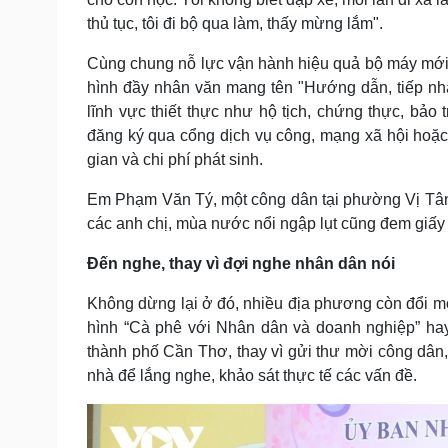
thủ tục, tôi đi bộ qua làm, thấy mừng lắm".
Cùng chung nỗ lực vận hành hiệu quả bộ máy mới
hình đầy nhân văn mang tên "Hướng dẫn, tiếp nhận
lĩnh vực thiết thực như hộ tịch, chứng thực, bảo
đăng ký qua cổng dịch vụ công, mạng xã hội hoặc
gian và chi phí phát sinh.
Em Phạm Văn Tý, một công dân tại phường Vị Tân,
các anh chị, mùa nước nổi ngập lụt cũng đem giấy 
Đến nghe, thay vì đợi nghe nhân dân nói
Không dừng lại ở đó, nhiều địa phương còn đổi m
hình “Cà phê với Nhân dân và doanh nghiệp” hay
thành phố Cần Thơ, thay vì gửi thư mời công dân
nhà để lắng nghe, khảo sát thực tế các vấn đề.