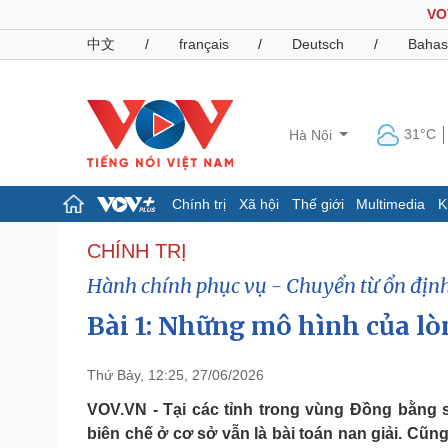
VO
中文
/
français
/
Deutsch
/
Bahas
31°C
Hà Nội
Chính trị
Xã hội
Thế giới
Multimedia
K
Chính trị
Xã hội
CHÍNH TRỊ
Đảng
Tin 24h
Hành chính phục vụ - Chuyển từ ổn định
Tổ chức nhân sự
Dự báo thời tiết
Quốc hội
Giáo dục
Bài 1: Những mô hình của l
Nhận diện sự thật
Dấu ấn VOV
Việc làm
Thứ Bảy, 12:25, 27/06/2026
Biển đảo
VOV.VN - Tại các tỉnh trong vùng Đồng bằng s
Pháp luật
Quân sự - Quốc phòng
biên chế ở cơ sở vẫn là bài toán nan giải. Cũn
Vụ án
Vũ khí