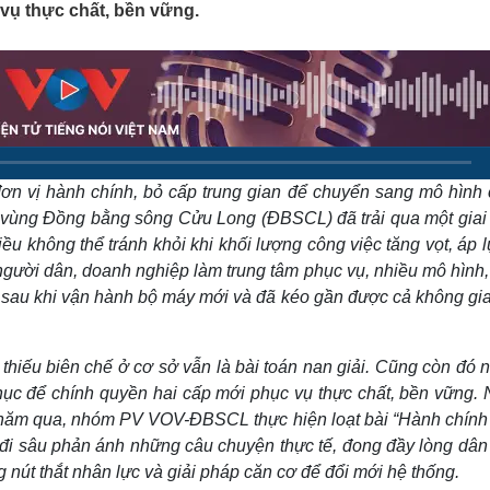
vụ thực chất, bền vững.
Lịch thi đấu bóng đá
Xe máy
Thế giới thể thao
Tư vấn
eSports
V
Hậu trường
Văn hóa
Giải trí
D
Sân khấu - Điện ảnh
Nghệ sĩ
Văn học
Thời trang
ơn vị hành chính, bỏ cấp trung gian để chuyển sang mô hình 
Âm nhạc
Sao Việt
c
Di sản
h vùng Đồng bằng sông Cửu Long (ĐBSCL) đã trải qua một giai
ều không thể tránh khỏi khi khối lượng công việc tăng vọt, áp 
người dân, doanh nghiệp làm trung tâm phục vụ, nhiều mô hình
 sau khi vận hành bộ máy mới và đã kéo gần được cả không gia
g thiếu biên chế ở cơ sở vẫn là bài toán nan giải. Cũng còn đó
 phục để chính quyền hai cấp mới phục vụ thực chất, bền vững.
 năm qua, nhóm PV VOV-ĐBSCL thực hiện loạt bài “Hành chính
 đi sâu phản ánh những câu chuyện thực tế, đong đầy lòng dân
 nút thắt nhân lực và giải pháp căn cơ để đổi mới hệ thống.