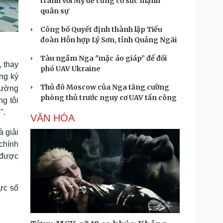
tranh với Mỹ để củng cố sức mạnh
quân sự
Công bố Quyết định thành lập Tiểu
đoàn Hỗn hợp Lý Sơn, tỉnh Quảng Ngãi
Tàu ngầm Nga "mặc áo giáp” để đối
 thay
phó UAV Ukraine
ăng ký
Thủ đô Moscow của Nga tăng cường
hường
phòng thủ trước nguy cơ UAV tấn công
g tôi
".
VĂN HÓA
à giải
chính
ể được
ực số