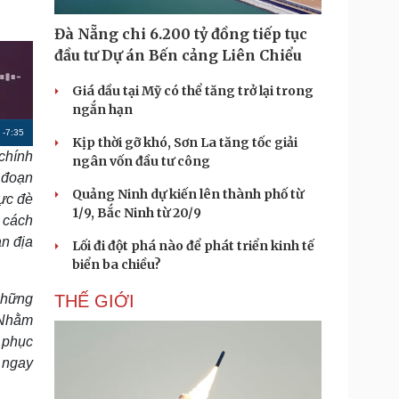
Doanh nghiệp 24h
Tin Công nghệ
Doanh nhân
Trải nghiệm
Đà Nẵng chi 6.200 tỷ đồng tiếp tục
ì cộng đồng
Chuyển đổi số
đầu tư Dự án Bến cảng Liên Chiểu
Giá dầu tại Mỹ có thể tăng trở lại trong
u lịch
Podcast
ngắn hạn
Tư vấn
Câu chuyện thời sự
R
-
7:35
Săn Tour
Đọc truyện đêm khuya
Kịp thời gỡ khó, Sơn La tăng tốc giải
chính
heck-in
Cửa sổ tình yêu
ngân vốn đầu tư công
e
Kể chuyện cho bé
 đoạn
m
Quảng Ninh dự kiến lên thành phố từ
Hạt giống tâm hồn
lực đè
1/9, Bắc Ninh từ 20/9
a
, cách
n địa
i
Lối đi đột phá nào để phát triển kinh tế
biển ba chiều?
n
i
 những
THẾ GIỚI
 Nhằm
n
 phục
g
 ngay
T