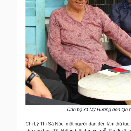
Cán bộ xã Mỹ Hương đến tận n
Chị Lý Thị Sà Nóc, một người dân đến làm thủ tục 
cho con học. Tôi không biết đạp xe, mỗi lần đi xã 