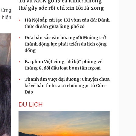
Từ vụ MCK gỡ 19 ca khúc: Không
thể gây sốc rồi chỉ xin lỗi là xong
 từng
 hiện
Hà Nội sắp cải tạo 131 vòm cầu đá: Đánh
thức di sản giữa lòng phố cổ
Đưa bản sắc văn hóa người Mường trở
thành động lực phát triển du lịch cộng
đồng
Ba phim Việt cùng “đổ bộ” phòng vé
tháng 8, đối đầu loạt bom tấn ngoại
Thanh âm vượt đại dương: Chuyện chưa
kể về bản tình ca từ chốn ngục tù Côn
Đảo
DU LỊCH