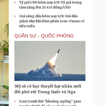
Tỷ giá USD hôm nay 6/8: Tỷ giá trung
tâm tăng lên 25.433 đồng/USD
Giá xăng dầu hôm nay 6/8: Giá dầu
giảm nhẹ khi đàm phán Iran-Oman có
tiến triển
QUÂN SỰ - QUỐC PHÒNG
Mỹ sẽ có học thuyết hạt nhân mới
đối phó với Trung Quốc và Nga
Iran tranh thủ “khoảng ngừng” giao