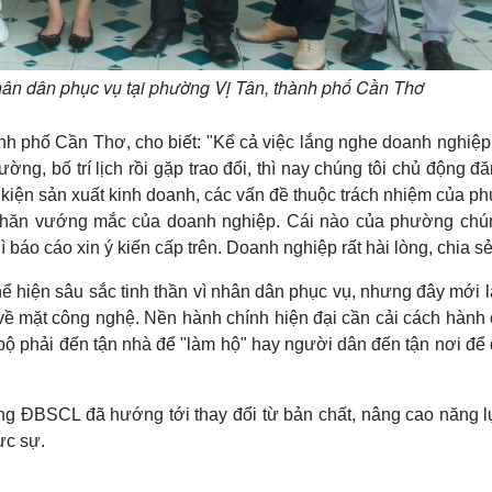
nhân dân phục vụ tại phường Vị Tân, thành phố Cần Thơ
h phố Cần Thơ, cho biết: "Kể cả việc lắng nghe doanh nghiệp,
ng, bố trí lịch rồi gặp trao đổi, thì nay chúng tôi chủ động đ
 kiện sản xuất kinh doanh, các vấn đề thuộc trách nhiệm của p
khăn vướng mắc của doanh nghiệp. Cái nào của phường chún
 báo cáo xin ý kiến cấp trên. Doanh nghiệp rất hài lòng, chia sẻ
hể hiện sâu sắc tinh thần vì nhân dân phục vụ, nhưng đây mới l
về mặt công nghệ. Nền hành chính hiện đại cần cải cách hành 
 bộ phải đến tận nhà để "làm hộ" hay người dân đến tận nơi đ
ng ĐBSCL đã hướng tới thay đổi từ bản chất, nâng cao năng l
ực sự.