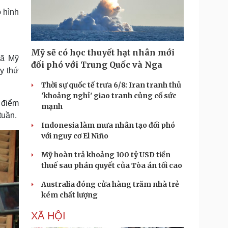
i
 hình
m
e
Mỹ sẽ có học thuyết hạt nhân mới
xã Mỹ
đối phó với Trung Quốc và Nga
y thứ
Thời sự quốc tế trưa 6/8: Iran tranh thủ
'khoảng nghỉ' giao tranh củng cố sức
 điểm
mạnh
tuần.
Indonesia làm mưa nhân tạo đối phó
với nguy cơ El Niño
Mỹ hoàn trả khoảng 100 tỷ USD tiền
thuế sau phán quyết của Tòa án tối cao
Australia đóng cửa hàng trăm nhà trẻ
kém chất lượng
XÃ HỘI