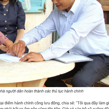
hà người dân hoàn thành các thủ tục hành chính
tại điểm hành chính công lưu động, chia sẻ: "Tôi qua đây làm g
làm phải bắt xe ôm nên cũng tốn tiền. Giờ có cán bộ xã xuống đ