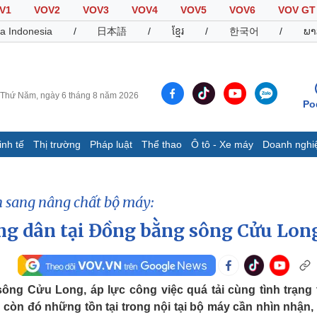
V1
VOV2
VOV3
VOV4
VOV5
VOV6
VOV GT
a Indonesia
/
日本語
/
ខ្មែរ
/
한국어
/
ພາ
Thứ Năm, ngày 6 tháng 8 năm 2026
Po
inh tế
Thị trường
Pháp luật
Thể thao
Ô tô - Xe máy
Doanh nghi
Thế giới
Multimedia
K
Quan sát
Video
B
 sang nâng chất bộ máy:
Cuộc sống đó đây
Ảnh
K
Hồ sơ
E-Magazine
òng dân tại Đồng bằng sông Cửu Lon
Infographic
ông Cửu Long, áp lực công việc quá tải cùng tình trạng 
Thể thao
Ô tô - Xe máy
D
g còn đó những tồn tại trong nội tại bộ máy cần nhìn nhận,
Bóng đá
Ô tô
T