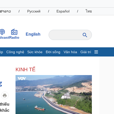
ສາລາວ
/
Русский
/
Español
/
ไทย
English
dcast
Radio
ệp
Công nghệ
Sức khỏe
Đời sống
Văn hóa
Giải trí
inh tế
Thị trường
KINH TẾ
ất động sản
Giá vàng
hởi nghiệp
Tiêu dùng
Tỷ giá
g
Chứng khoán
Giá cà phê
thiếu
oanh nghiệp
Công nghệ
 khắc
hông tin doanh nghiệp
Sành điệu