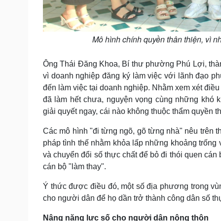
Mô hình chính quyền thân thiện, vì 
Ông Thái Đăng Khoa, Bí thư phường Phú Lợi, thàn
vì doanh nghiệp đăng ký làm việc với lãnh đạo phườ
đến làm việc tại doanh nghiệp. Nhằm xem xét điều
đã làm hết chưa, nguyện vọng cùng những khó 
giải quyết ngay, cái nào không thuộc thẩm quyền thì
Các mô hình "đi từng ngõ, gõ từng nhà" nêu trên t
pháp tình thế nhằm khỏa lấp những khoảng trống 
và chuyển đổi số thực chất để bỏ đi thói quen cán
cán bộ "làm thay".
Ý thức được điều đó, một số địa phương trong vù
cho người dân để họ dần trở thành công dân số th
Nâng năng lực số cho người dân nông thôn