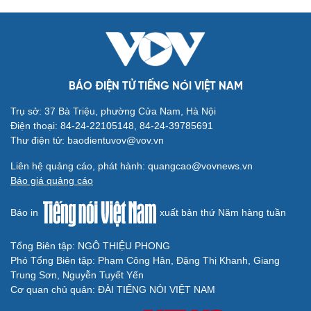
BÁO ĐIỆN TỬ TIẾNG NÓI VIỆT NAM
Trụ sở: 37 Bà Triệu, phường Cửa Nam, Hà Nội
Điện thoại: 84-24-22105148, 84-24-39785691
Thư điện tử: baodientuvov@vov.vn
Liên hệ quảng cáo, phát hành: quangcao@vovnews.vn
Báo giá quảng cáo
Cải chính
Báo in
xuất bản thứ Năm hàng tuần
Tổng Biên tập: NGÔ THIỆU PHONG
Phó Tổng Biên tập: Phạm Công Hân, Đặng Thị Khanh, Giang
Trung Sơn, Nguyễn Tuyết Yến
Cơ quan chủ quản: ĐÀI TIẾNG NÓI VIỆT NAM