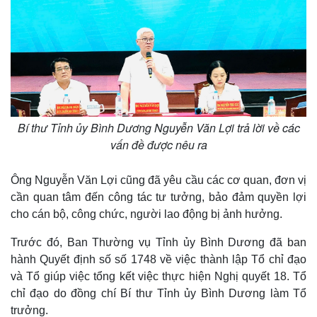
Bí thư Tỉnh ủy Bình Dương Nguyễn Văn Lợi trả lời về các
vấn đề được nêu ra
Thể thao
Ô tô - Xe máy
Bóng đá
Ô tô
Lịch thi đấu bóng đá
Xe máy
Ông Nguyễn Văn Lợi cũng đã yêu cầu các cơ quan, đơn vị
Thế giới thể thao
Tư vấn
cần quan tâm đến công tác tư tưởng, bảo đảm quyền lợi
eSports
cho cán bộ, công chức, người lao động bị ảnh hưởng.
Hậu trường
Trước đó, Ban Thường vụ Tỉnh ủy Bình Dương đã ban
hành Quyết định số số 1748 về việc thành lập Tổ chỉ đạo
và Tổ giúp việc tổng kết việc thực hiện Nghị quyết 18. Tổ
chỉ đạo do đồng chí Bí thư Tỉnh ủy Bình Dương làm Tổ
trưởng.