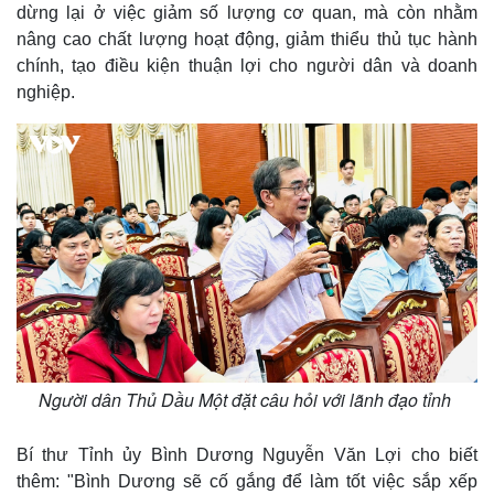
dừng lại ở việc giảm số lượng cơ quan, mà còn nhằm
nâng cao chất lượng hoạt động, giảm thiểu thủ tục hành
chính, tạo điều kiện thuận lợi cho người dân và doanh
nghiệp.
Kinh tế
Thị trường
Bất động sản
Giá vàng
Khởi nghiệp
Tiêu dùng
Tỷ giá
Chứng khoán
Giá cà phê
Người dân Thủ Dầu Một đặt câu hỏi với lãnh đạo tỉnh
Bí thư Tỉnh ủy Bình Dương Nguyễn Văn Lợi cho biết
thêm: "Bình Dương sẽ cố gắng để làm tốt việc sắp xếp