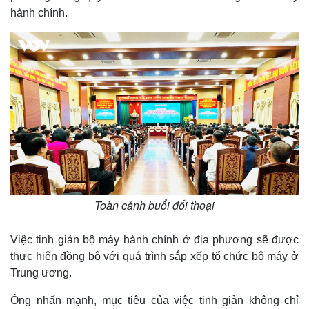
hành chính.
Thế giới
Multimedia
Quan sát
Video
Cuộc sống đó đây
Ảnh
Hồ sơ
E-Magazine
Toàn cảnh buổi đối thoại
Infographic
Việc tinh giản bộ máy hành chính ở địa phương sẽ được
thực hiện đồng bộ với quá trình sắp xếp tổ chức bộ máy ở
Trung ương.
Ông nhấn mạnh, mục tiêu của việc tinh giản không chỉ