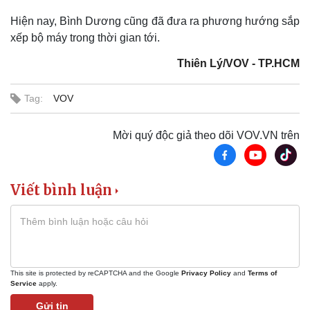
Hiện nay, Bình Dương cũng đã đưa ra phương hướng sắp
xếp bộ máy trong thời gian tới.
Thiên Lý/VOV - TP.HCM
Tag:
VOV
Mời quý độc giả theo dõi VOV.VN trên
Doanh nghiệp
Công nghệ
Thông tin doanh nghiệp
Sành điệu
Doanh nghiệp 24h
Tin Công nghệ
Viết bình luận
Doanh nhân
Trải nghiệm
Vì cộng đồng
Chuyển đổi số
This site is protected by reCAPTCHA and the Google
Privacy Policy
and
Terms of
Service
apply.
Gửi tin