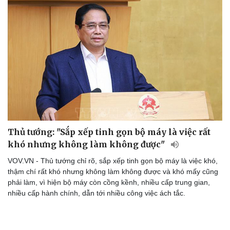
Thủ tướng: "Sắp xếp tinh gọn bộ máy là việc rất
khó nhưng không làm không được"
Du lịch
Podcast
Tư vấn
Câu chuyện thời sự
VOV.VN - Thủ tướng chỉ rõ, sắp xếp tinh gọn bộ máy là việc khó,
Săn Tour
Đọc truyện đêm khuya
thậm chí rất khó nhưng không làm không được và khó mấy cũng
check-in
Cửa sổ tình yêu
phải làm, vì hiện bộ máy còn cồng kềnh, nhiều cấp trung gian,
Kể chuyện cho bé
nhiều cấp hành chính, dẫn tới nhiều công việc ách tắc.
Hạt giống tâm hồn