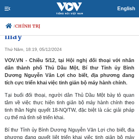
English
Bí thư Tỉnh ủy Bình Dương:
Quyết liệt sắp xếp tinh gọn bộ
CHÍNH TRỊ
/
máy
Thứ Năm, 18:19, 05/12/2024
Chính trị
Xã hội
VOV.VN - Chiều 5/12, tại Hội nghị đối thoại với nhân
Đảng
Tin 24h
dân thành phố Thủ Dầu Một, Bí thư Tỉnh ủy Bình
Tổ chức nhân sự
Dự báo thời tiết
Dương Nguyễn Văn Lợi cho biết, địa phương đang
Quốc hội
Giáo dục
tích cực triển khai việc tinh giản bộ máy hành chính.
Nhận diện sự thật
Dấu ấn VOV
Việc làm
Tại buổi đối thoại, người dân Thủ Dầu Một bày tỏ quan
Biển đảo
tâm về việc thực hiện tinh giản bộ máy hành chính theo
tinh thần Nghị quyết 18-NQ/TW, đặc biệt là các giải pháp
cụ thể mà tỉnh sẽ triển khai.
Bí thư Tỉnh ủy Bình Dương Nguyễn Văn Lợi cho biết, địa
phương đang quyết liệt triển khai việc tinh giản bộ máy