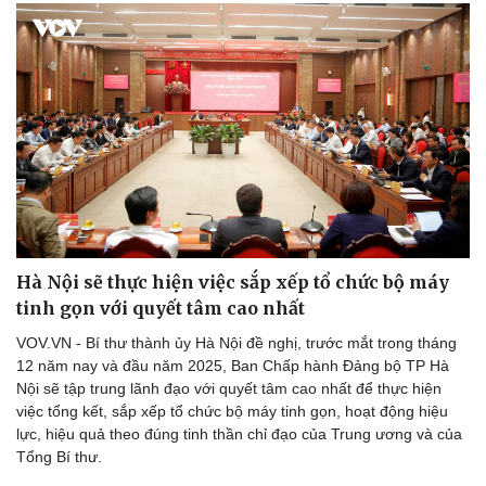
Hà Nội sẽ thực hiện việc sắp xếp tổ chức bộ máy
tinh gọn với quyết tâm cao nhất
Văn hóa
Giải trí
VOV.VN - Bí thư thành ủy Hà Nội đề nghị, trước mắt trong tháng
Sân khấu - Điện ảnh
Nghệ sĩ
12 năm nay và đầu năm 2025, Ban Chấp hành Đảng bộ TP Hà
Văn học
Thời trang
Nội sẽ tập trung lãnh đạo với quyết tâm cao nhất để thực hiện
Âm nhạc
Sao Việt
việc tổng kết, sắp xếp tổ chức bộ máy tinh gọn, hoạt động hiệu
Di sản
lực, hiệu quả theo đúng tinh thần chỉ đạo của Trung ương và của
Tổng Bí thư.