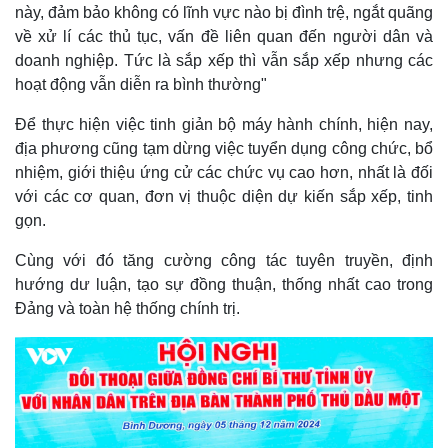
này, đảm bảo không có lĩnh vực nào bị đình trệ, ngắt quãng
về xử lí các thủ tục, vấn đề liên quan đến người dân và
doanh nghiệp. Tức là sắp xếp thì vẫn sắp xếp nhưng các
hoạt động vẫn diễn ra bình thường"
Để thực hiện việc tinh giản bộ máy hành chính, hiện nay,
địa phương cũng tạm dừng việc tuyển dụng công chức, bổ
nhiệm, giới thiệu ứng cử các chức vụ cao hơn, nhất là đối
với các cơ quan, đơn vị thuộc diện dự kiến sắp xếp, tinh
gọn.
Pháp luật
Quân sự - Quốc phòng
Vụ án
Vũ khí
Cùng với đó tăng cường công tác tuyên truyền, định
Tin nóng
Việt Nam
hướng dư luận, tạo sự đồng thuận, thống nhất cao trong
Tư vấn luật
Phân tích
Đảng và toàn hệ thống chính trị.