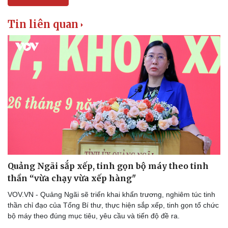
Tin liên quan
Sức khỏe
Đời sống
Dinh dưỡng - món ngon
Nhà đẹp
Cây thuốc
Blog
Sản phụ khoa
Tình yêu - Gia đình
Nhi khoa
Quảng Ngãi sắp xếp, tinh gọn bộ máy theo tinh
Nam khoa
Làm đẹp - giảm cân
thần “vừa chạy vừa xếp hàng"
Phòng mạch online
VOV.VN - Quảng Ngãi sẽ triển khai khẩn trương, nghiêm túc tinh
Ăn sạch sống khỏe
thần chỉ đạo của Tổng Bí thư, thực hiện sắp xếp, tinh gọn tổ chức
bộ máy theo đúng mục tiêu, yêu cầu và tiến độ đề ra.