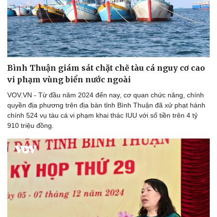
Nam khoa
Làm đẹp - giảm cân
Phòng mạch online
Ăn sạch sống khỏe
Bình Thuận giám sát chặt chẽ tàu cá nguy cơ cao
vi phạm vùng biển nước ngoài
VOV.VN - Từ đầu năm 2024 đến nay, cơ quan chức năng, chính
quyền địa phương trên địa bàn tỉnh Bình Thuận đã xử phạt hành
chính 524 vụ tàu cá vi phạm khai thác IUU với số tiền trên 4 tỷ
910 triệu đồng.
Văn hóa
Giải trí