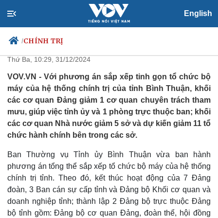
English
Bình Thuận giảm 5 sở và hàng
chục phòng khi tinh gọn bộ máy
CHÍNH TRỊ
/
Thứ Ba, 10:29, 31/12/2024
VOV.VN - Với phương án sắp xếp tinh gọn tổ chức bộ
máy của hệ thống chính trị của tỉnh Bình Thuận, khối
Chính trị
Xã hội
các cơ quan Đảng giảm 1 cơ quan chuyên trách tham
Đảng
Tin 24h
mưu, giúp việc tỉnh ủy và 1 phòng trực thuộc ban; khối
Tổ chức nhân sự
Dự báo thời tiết
các cơ quan Nhà nước giảm 5 sở và dự kiến giảm 11 tổ
Quốc hội
Giáo dục
chức hành chính bên trong các sở.
Nhận diện sự thật
Dấu ấn VOV
Việc làm
Ban Thường vụ Tỉnh ủy Bình Thuận vừa ban hành
Biển đảo
phương án tổng thể sắp xếp tổ chức bộ máy của hệ thống
chính trị tỉnh. Theo đó, kết thúc hoạt động của 7 Đảng
đoàn, 3 Ban cán sự cấp tỉnh và Đảng bộ Khối cơ quan và
doanh nghiệp tỉnh; thành lập 2 Đảng bộ trực thuộc Đảng
bộ tỉnh gồm: Đảng bộ cơ quan Đảng, đoàn thể, hội đồng