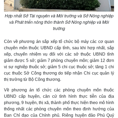
Hợp nhất Sở Tài nguyên và Môi trường và Sở Nông nghiệp
và Phát triển nông thôn thành Sở Nông nghiệp và Môi
trường
Còn về phương án sắp xếp tổ chức bộ máy các cơ quan
chuyên môn thuộc UBND cấp tỉnh, sau khi hợp nhất, sắp
xếp, chuyển nhiệm vụ đối với các sở thuộc UBND tỉnh
giảm được 5 sở; giảm 7 phòng chuyên môn; giảm 12 đơn
vị sự nghiệp thuộc sở; giảm 5 chi cục thuộc sở; tăng 1 chi
Kinh tế
Thị trường
cục thuộc Sở Công thương do tiếp nhận Chi cục quản lý
Bất động sản
Giá vàng
thị trường từ Bộ Công thương.
Khởi nghiệp
Tiêu dùng
Tỷ giá
Về phương án tổ chức các phòng chuyên môn thuộc
Chứng khoán
UBND cấp huyện, căn cứ tình hình thực tiễn của địa
Giá cà phê
phương, 9 huyện, thị xã, thành phố thực hiện theo mô hình
thống nhất các phòng chuyên môn theo định hướng của
Ban Chỉ đạo của Chính phủ. Riêng huyện đảo Phú Quý