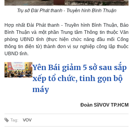
Trụ sở Đài Phát thanh - Truyền hình Bình Thuận
Hợp nhất Đài Phát thanh - Truyền hình Bình Thuận, Báo
Bình Thuận và một phần Trung tâm Thông tin thuộc Văn
phòng UBND tỉnh (thực hiện chức năng đầu mối Cổng
thông tin điện tử) thành đơn vị sự nghiệp công lập thuộc
UBND tỉnh.
Yên Bái giảm 5 sở sau sắp
xếp tổ chức, tinh gọn bộ
máy
Doanh nghiệp
Công nghệ
Đoàn Sĩ/VOV TP.HCM
Thông tin doanh nghiệp
Sành điệu
Doanh nghiệp 24h
Tin Công nghệ
Doanh nhân
Trải nghiệm
Tag:
VOV
Vì cộng đồng
Chuyển đổi số