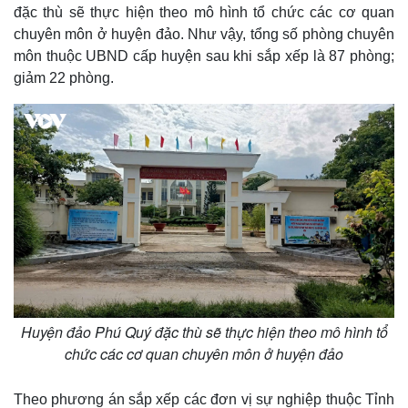
đặc thù sẽ thực hiện theo mô hình tổ chức các cơ quan
chuyên môn ở huyện đảo. Như vậy, tổng số phòng chuyên
môn thuộc UBND cấp huyện sau khi sắp xếp là 87 phòng;
giảm 22 phòng.
Pháp luật
Quân sự - Quốc phòng
Vụ án
Vũ khí
Tin nóng
Việt Nam
Huyện đảo Phú Quý đặc thù sẽ thực hiện theo mô hình tổ
Tư vấn luật
Phân tích
chức các cơ quan chuyên môn ở huyện đảo
Theo phương án sắp xếp các đơn vị sự nghiệp thuộc Tỉnh