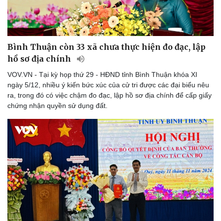
Sân khấu - Điện ảnh
Nghệ sĩ
Văn học
Thời trang
Âm nhạc
Sao Việt
Di sản
Bình Thuận còn 33 xã chưa thực hiện đo đạc, lập
hồ sơ địa chính
VOV.VN - Tại kỳ họp thứ 29 - HĐND tỉnh Bình Thuận khóa XI
ngày 5/12, nhiều ý kiến bức xúc của cử tri được các đại biểu nêu
ra, trong đó có việc chậm đo đạc, lập hồ sơ địa chính để cấp giấy
chứng nhận quyền sử dụng đất.