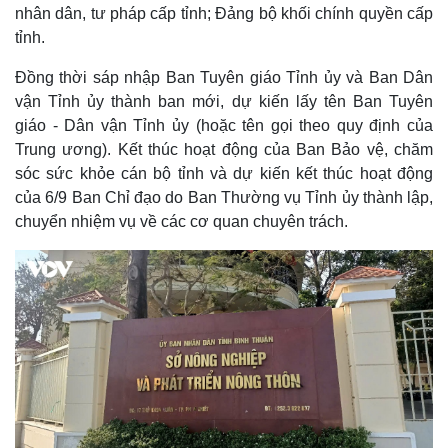
nhân dân, tư pháp cấp tỉnh; Đảng bộ khối chính quyền cấp
tỉnh.
Đồng thời sáp nhập Ban Tuyên giáo Tỉnh ủy và Ban Dân
vận Tỉnh ủy thành ban mới, dự kiến lấy tên Ban Tuyên
giáo - Dân vận Tỉnh ủy (hoặc tên gọi theo quy định của
Trung ương). Kết thúc hoạt động của Ban Bảo vệ, chăm
sóc sức khỏe cán bộ tỉnh và dự kiến kết thúc hoạt động
của 6/9 Ban Chỉ đạo do Ban Thường vụ Tỉnh ủy thành lập,
chuyển nhiệm vụ về các cơ quan chuyên trách.
Thế giới
Multimedia
Quan sát
Video
Cuộc sống đó đây
Ảnh
Hồ sơ
E-Magazine
Infographic