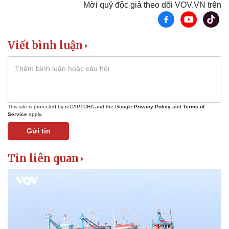
Mời quý độc giả theo dõi VOV.VN trên
Viết bình luận
This site is protected by reCAPTCHA and the Google
Privacy Policy
and
Terms of
Service
apply.
Gửi tin
Tin liên quan
Sức khỏe
Đời sống
Dinh dưỡng - món ngon
Nhà đẹp
Cây thuốc
Blog
Sản phụ khoa
Tình yêu - Gia đình
Nhi khoa