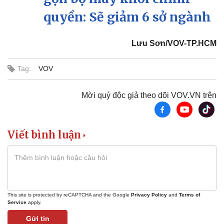
quyền: Sẽ giảm 6 sở ngành
Lưu Sơn/VOV-TP.HCM
Tag:
VOV
Mời quý độc giả theo dõi VOV.VN trên
Viết bình luận
Du lịch
Podcast
Tư vấn
Câu chuyện thời sự
Săn Tour
Đọc truyện đêm khuya
check-in
Cửa sổ tình yêu
This site is protected by reCAPTCHA and the Google
Privacy Policy
and
Terms of
Service
apply.
Kể chuyện cho bé
Hạt giống tâm hồn
Gửi tin