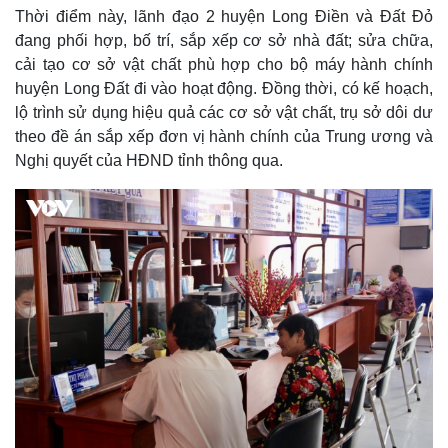
Thời điểm này, lãnh đạo 2 huyện Long Điền và Đất Đỏ
đang phối hợp, bố trí, sắp xếp cơ sở nhà đất; sửa chữa,
cải tạo cơ sở vật chất phù hợp cho bộ máy hành chính
huyện Long Đất đi vào hoạt động. Đồng thời, có kế hoạch,
lộ trình sử dụng hiệu quả các cơ sở vật chất, trụ sở dôi dư
Doanh nghiệp
Công nghệ
theo đề án sắp xếp đơn vị hành chính của Trung ương và
Thông tin doanh nghiệp
Sành điệu
Nghị quyết của HĐND tỉnh thông qua.
Doanh nghiệp 24h
Tin Công nghệ
Doanh nhân
Trải nghiệm
Vì cộng đồng
Chuyển đổi số