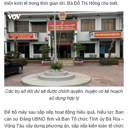
triển kinh tế trong thời gian tới. Bà Đỗ Thị Hồng cho biết.
Sức khỏe
Đời sống
Dinh dưỡng - món ngon
Nhà đẹp
Cây thuốc
Blog
Sản phụ khoa
Tình yêu - Gia đình
Nhi khoa
Nam khoa
Làm đẹp - giảm cân
Phòng mạch online
Ăn sạch sống khỏe
Các trụ sở dôi dư sẽ được chính quyền, huyện có kế hoạch
sử dụng hợp lý
Để bộ máy sau sắp xếp hoạt động hiệu quả, hiệu lực Ban
cán sự Đảng UBND tỉnh và Ban Tổ chức Tỉnh ủy Bà Rịa –
Vũng Tàu xây dựng phương án, sắp xếp kiện toàn tổ chức