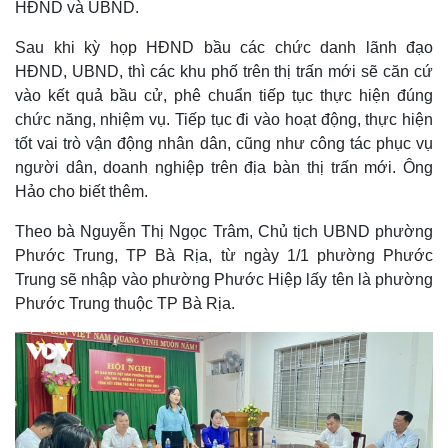
HĐND và UBND.
Sau khi kỳ họp HĐND bầu các chức danh lãnh đạo
HĐND, UBND, thì các khu phố trên thị trấn mới sẽ căn cứ
vào kết quả bầu cử, phê chuẩn tiếp tục thực hiện đúng
chức năng, nhiệm vụ. Tiếp tục đi vào hoạt động, thực hiện
tốt vai trò vận động nhân dân, cũng như công tác phục vụ
người dân, doanh nghiệp trên địa bàn thị trấn mới. Ông
Hảo cho biết thêm.
Theo bà Nguyễn Thị Ngọc Trâm, Chủ tịch UBND phường
Phước Trung, TP Bà Rịa, từ ngày 1/1 phường Phước
Trung sẽ nhập vào phường Phước Hiệp lấy tên là phường
Phước Trung thuộc TP Bà Rịa.
Pháp luật
Quân sự - Quốc phòng
Vụ án
Vũ khí
Tin nóng
Việt Nam
Tư vấn luật
Phân tích