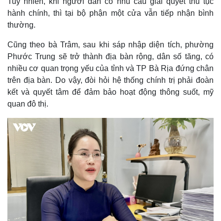
Tuy nhiên, khi người dân có nhu cầu giải quyết thủ tục
hành chính, thì tại bộ phận một cửa vẫn tiếp nhận bình
thường.
Cũng theo bà Trâm, sau khi sáp nhập diện tích, phường
Phước Trung sẽ trở thành địa bàn rộng, dân số tăng, có
nhiều cơ quan trọng yếu của tỉnh và TP Bà Rịa đứng chân
trên địa bàn. Do vậy, đòi hỏi hệ thống chính trị phải đoàn
kết và quyết tâm để đảm bảo hoạt động thông suốt, mỹ
quan đô thị.
Thể thao
Ô tô - Xe máy
Bóng đá
Ô tô
Lịch thi đấu bóng đá
Xe máy
Thế giới thể thao
Tư vấn
eSports
Hậu trường