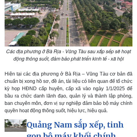
Sân khấu - Điện ảnh
Nghệ sĩ
Văn học
Thời trang
Âm nhạc
Sao Việt
Di sản
Các địa phương ở Bà Rịa - Vũng Tàu sau xắp sếp sẽ hoạt
động thông suốt, đảm bảo phát triển kinh tế - xã hội
Hiện tại các địa phương ở Bà Rịa – Vũng Tàu cơ bản đã
chuẩn bị xong hồ sơ, đề án, tài liệu có liên quan để tổ chức
kỳ họp HĐND cấp huyện, cấp xã vào ngày 1/1/2025 để
bầu ra chức danh lãnh đạo, quản lý và thành lập phòng,
ban chuyên môn, đơn vị sự nghiệp đảm bảo bộ máy chính
quyền hoạt động thông suốt, hiệu lực, hiệu quả.
Quảng Nam sắp xếp, tinh
gọn bộ máy khối chính