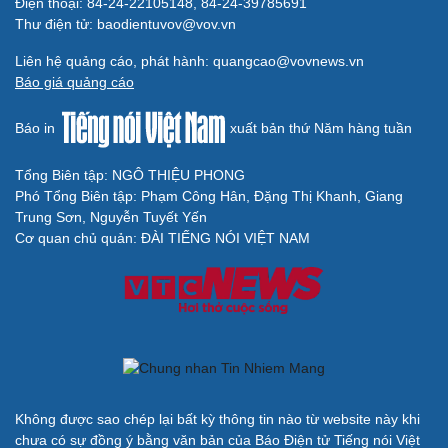
Điện thoại: 84-24-22105148, 84-24-39785691
Thư điện tử: baodientuvov@vov.vn
Liên hệ quảng cáo, phát hành: quangcao@vovnews.vn
Báo giá quảng cáo
Báo in
xuất bản thứ Năm hàng tuần
Tổng Biên tập: NGÔ THIỆU PHONG
Phó Tổng Biên tập: Phạm Công Hân, Đặng Thị Khanh, Giang
Trung Sơn, Nguyễn Tuyết Yến
Cơ quan chủ quản: ĐÀI TIẾNG NÓI VIỆT NAM
Không được sao chép lại bất kỳ thông tin nào từ website này khi
chưa có sự đồng ý bằng văn bản của Báo Điện tử Tiếng nói Việt