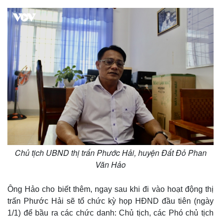
Kinh tế
Thị trường
Bất động sản
Giá vàng
Khởi nghiệp
Tiêu dùng
Tỷ giá
Chứng khoán
Giá cà phê
Chủ tịch UBND thị trấn Phước Hải, huyện Đất Đỏ Phan
Văn Hảo
Ông Hảo cho biết thêm, ngay sau khi đi vào hoạt động thị
trấn Phước Hải sẽ tổ chức kỳ họp HĐND đầu tiên (ngày
1/1) để bầu ra các chức danh: Chủ tịch, các Phó chủ tịch