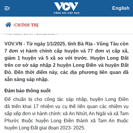
Các địa phương ở Bà Rịa - Vũng
English
Tàu sẵn sàng cho việc sáp nhập
CHÍNH TRỊ
/
Thứ Sáu, 16:37, 20/12/2024
VOV.VN - Từ ngày 1/1/2025, tỉnh Bà Rịa - Vũng Tàu còn
7 đơn vị hành chính cấp huyện và 77 đơn vị cấp xã,
Chính trị
Xã hội
giảm 1 huyện và 5 xã so với trước. Huyện Long Đất
Đảng
Tin 24h
trên cơ sở sáp nhập 2 huyện Long Điền và huyện Đất
Tổ chức nhân sự
Dự báo thời tiết
Đỏ. Đến thời điểm này, các địa phương liên quan đã
Quốc hội
Giáo dục
sẵn sàng sáp nhập.
Nhận diện sự thật
Dấu ấn VOV
Việc làm
Đảm bảo thông suốt
Biển đảo
Để chuẩn bị cho công tác sáp nhập, huyện Long Điền
đã triển khai 17 nhiệm vụ cụ thể liên quan các nhiệm vụ
sắp xếp đơn vị hành chính: xã An Nhứt, An Ngãi và xã Tam
Phước thuộc huyện Long Điền thành xã Tam An thuộc
huyện Long Đất giai đoạn 2023- 2025.