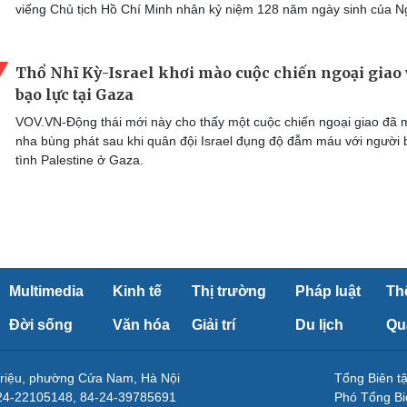
viếng Chủ tịch Hồ Chí Minh nhân kỷ niệm 128 năm ngày sinh của N
Thổ Nhĩ Kỳ-Israel khơi mào cuộc chiến ngoại giao 
bạo lực tại Gaza
VOV.VN-Động thái mới này cho thấy một cuộc chiến ngoại giao đã
nha bùng phát sau khi quân đội Israel đụng độ đẫm máu với người 
tình Palestine ở Gaza.
Multimedia
Kinh tế
Thị trường
Pháp luật
Th
Đời sống
Văn hóa
Giải trí
Du lịch
Qu
Triệu, phường Cửa Nam, Hà Nội
Tổng Biên 
-24-22105148, 84-24-39785691
Phó Tổng Bi