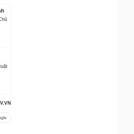
nh
 Chủ
luật
V.VN
gle