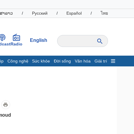
ສາລາວ
/
Русский
/
Español
/
ไทย
English
dcast
Radio
ệp
Công nghệ
Sức khỏe
Đời sống
Văn hóa
Giải trí
inh tế
Thị trường
ất động sản
Giá vàng
hởi nghiệp
Tiêu dùng
Tỷ giá
Chứng khoán
Giá cà phê
hmoud
oanh nghiệp
Công nghệ
hông tin doanh nghiệp
Sành điệu