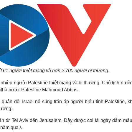
Lịch thi đấu bóng đá
Xe máy
Thế giới thể thao
Tư vấn
eSports
V
Hậu trường
Văn hóa
Giải trí
D
Sân khấu - Điện ảnh
Nghệ sĩ
Văn học
Thời trang
Âm nhạc
Sao Việt
c
Di sản
ất 61 người thiệt mạng và hơn 2.700 người bị thương.
 nhiều người Palestine thiệt mạng và bị thương, Chủ tịch nước
g Nhà nước Palestine Mahmoud Abbas.
uân đội Israel nổ súng trấn áp người biểu tình Palestine, kh
hương.
n từ Tel Aviv đến Jerusalem. Đây được coi là ngày đẫm máu
 năm qua./.