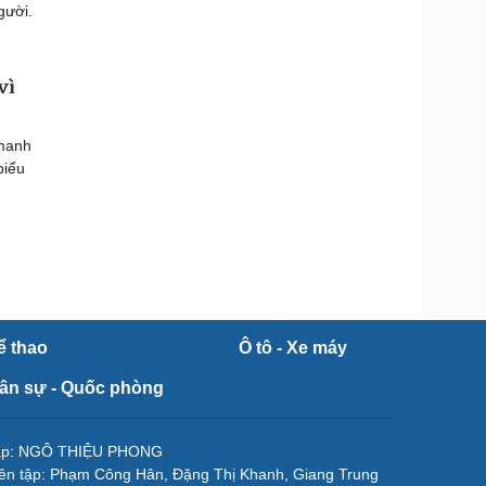
gười.
vì
 manh
biểu
ể thao
Ô tô - Xe máy
ân sự - Quốc phòng
tập: NGÔ THIỆU PHONG
ên tập: Phạm Công Hân, Đặng Thị Khanh, Giang Trung