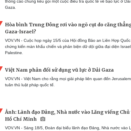
thông cáo chung kêu gọi một cuộc điều tra quốc tế về bạo lực ở Dải
Gaza.
Hòa bình Trung Đông rơi vào ngõ cụt do căng thẳn
Gaza-Israel?
VOV.VN - Cuộc họp ngày 15/5 của Hội đồng Bảo an Liên Hợp Quốc
chứng kiến màn khẩu chiến và phản biện dữ dội giữa đại diện Israel
Palestine.
Việt Nam phản đối sử dụng vũ lực ở Dải Gaza
VOV.VN - Việt Nam cho rằng mọi giải pháp liên quan đến Jerusale
tuân thủ luật pháp quốc tế.
Ảnh: Lãnh đạo Đảng, Nhà nước vào Lăng viếng Chủ 
Hồ Chí Minh
VOV.VN - Sáng 18/5, Đoàn đại biểu lãnh đạo Đảng, Nhà nước vào 