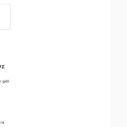
ng
 giới
 ra