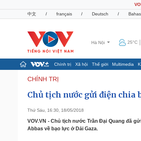
VO
中文
/
français
/
Deutsch
/
Bahas
25°C
Hà Nội
Chính trị
Xã hội
Thế giới
Multimedia
K
Chính trị
Xã hội
CHÍNH TRỊ
Đảng
Tin 24h
Chủ tịch nước gửi điện chia
Tổ chức nhân sự
Dự báo thời tiết
Quốc hội
Giáo dục
Nhận diện sự thật
Dấu ấn VOV
Thứ Sáu, 16:30, 18/05/2018
Việc làm
Biển đảo
VOV.VN - Chủ tịch nước Trần Đại Quang đã gử
Abbas về bạo lực ở Dải Gaza.
Pháp luật
Quân sự - Quốc phòng
Vụ án
Vũ khí