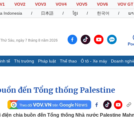
V1
VOV2
VOV3
VOV4
VOV5
VOV6
VOV GT
a Indonesia
/
日本語
/
ខ្មែរ
/
한국어
/
ພາ
Thứ Sáu, ngày 7 tháng 8 năm 2026
Po
inh tế
Thị trường
Pháp luật
Thể thao
Ô tô - Xe máy
Doanh nghi
Thế giới
Multimedia
K
Quan sát
Video
B
 buồn đến Tổng thống Palestine
Cuộc sống đó đây
Ảnh
K
Hồ sơ
E-Magazine
Infographic
i điện chia buồn đến Tổng thống Nhà nước Palestine Ma
Thể thao
Ô tô - Xe máy
D
Bóng đá
Ô tô
T