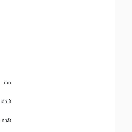
Doanh nghiệp 24h
Tin Công nghệ
Doanh nhân
Trải nghiệm
ì cộng đồng
Chuyển đổi số
u lịch
Podcast
Tư vấn
Câu chuyện thời sự
Săn Tour
Đọc truyện đêm khuya
heck-in
Cửa sổ tình yêu
Kể chuyện cho bé
Hạt giống tâm hồn
 Trần
iến ít
 nhất