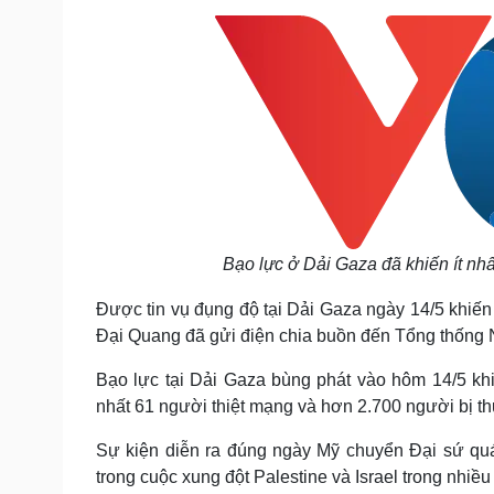
Tin nóng
Việt Nam
Tư vấn luật
Phân tích
Sức khỏe
Đời sống
Dinh dưỡng - món ngon
Nhà đẹp
Cây thuốc
Blog
Sản phụ khoa
Tình yêu - Gia đình
Nhi khoa
Nam khoa
Bạo lực ở Dải Gaza đã khiến ít nh
Làm đẹp - giảm cân
Phòng mạch online
Được tin vụ đụng độ tại Dải Gaza ngày 14/5 khiến
Ăn sạch sống khỏe
Đại Quang đã gửi điện chia buồn đến Tổng thốn
Cải chính
Bạo lực tại Dải Gaza bùng phát vào hôm 14/5 khi q
nhất 61 người thiệt mạng và hơn 2.700 người bị t
Sự kiện diễn ra đúng ngày Mỹ chuyển Đại sứ quá
trong cuộc xung đột Palestine và Israel trong nhiều