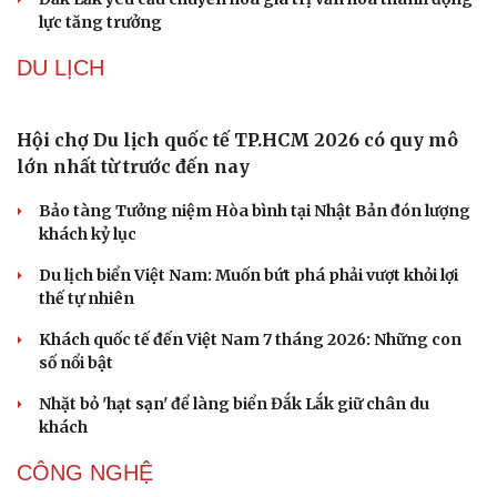
Khai mạc Lễ hội Việt Nam - Hàn Quốc TP Đà Nẵng năm
2026
“Chạm Việt Nam 2026”: Cùng thế hệ trẻ nuôi dưỡng văn
hóa Việt trên không gian số
Hiệu sách cũ, không gian sáng tạo mang nhiều giá trị
cần gìn giữ
Đắk Lắk yêu cầu chuyển hóa giá trị văn hóa thành động
lực tăng trưởng
DU LỊCH
Hội chợ Du lịch quốc tế TP.HCM 2026 có quy mô
lớn nhất từ trước đến nay
Bảo tàng Tưởng niệm Hòa bình tại Nhật Bản đón lượng
khách kỷ lục