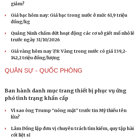
Ngư dân Quảng Ngãi thay đổi tư duy đánh bắt, chấp
hành nghiêm quy định IUU
THỊ TRƯỜNG
Buôn lậu, hàng giả diễn biến phức tạp, xử lý gần
Sức khỏe
Đời sống
68.000 vụ trong 6 tháng
Dinh dưỡng - món ngon
Nhà đẹp
Cây thuốc
Blog
Vì sao giá vàng thế giới tăng nhưng trong nước lại
Sản phụ khoa
Tình yêu - Gia đình
giảm?
Nhi khoa
Giá bạc hôm nay: Giá bạc trong nước ở mức 61,9 triệu
Nam khoa
đồng/kg
Làm đẹp - giảm cân
Phòng mạch online
Quảng Ninh chấm dứt hoạt động các cơ sở giết mổ nhỏ lẻ
Ăn sạch sống khỏe
trước ngày 31/10/2026
Giá vàng hôm nay 7/8: Vàng trong nước có giá 139,2-
142,2 triệu đồng/lượng
QUÂN SỰ - QUỐC PHÒNG