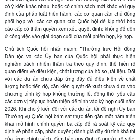
Giá cà phê
có ý kiến khác nhau, hoặc có chính sách mới khác với quy
định của pháp luật hiện hành, các cơ quan cần chủ động
phối hợp với các cơ quan của Quốc hội để kịp thời báo
cáo cấp có thẩm quyền xem xét, quyết định; không để dồn
ứ công việc vào giai đoạn cuối của mỗi phiên họp, kỳ họp.
Chủ tịch Quốc hội nhấn mạnh: "Thường trực Hội đồng
Dân tộc và các Ủy ban của Quốc hội phải thực hiện
nghiêm trách nhiệm thẩm tra theo quy định, thể hiện rõ
quan điểm về điều kiện, chất lượng của hồ sơ, tài liệu. Đối
với các dự án chưa đáp ứng đầy đủ điều kiện về chất
lượng hoặc tiến độ, cần kiên quyết đề xuất chưa đưa vào
chương trình kỳ họp không thường lệ, đồng thời yêu cầu
các đơn vị tiếp tục hoàn thiện để trình vào kỳ họp cuối năm
2026. Khi cho ý kiến đối với các dự án, tôi đề nghị Ủy ban
Thường vụ Quốc hội bám sát thực tiễn gần một năm triển
khai mô hình chính quyền ba cấp để rà soát kỹ các quy
định về phân cấp, phân quyền; đánh giá đầy đủ tính khả thi
của từng chính sách, đảm bảo quy định rõ người, rõ việc,