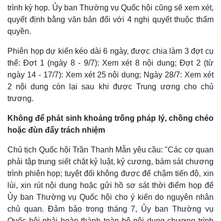
trình kỳ họp. Ủy ban Thường vụ Quốc hội cũng sẽ xem xét,
quyết định bằng văn bản đối với 4 nghị quyết thuộc thẩm
quyền.
Phiên họp dự kiến kéo dài 6 ngày, được chia làm 3 đợt cụ
thể: Đợt 1 (ngày 8 - 9/7): Xem xét 8 nội dung; Đợt 2 (từ
ngày 14 - 17/7): Xem xét 25 nội dung; Ngày 28/7: Xem xét
2 nội dung còn lại sau khi được Trung ương cho chủ
trương.
Không để phát sinh khoảng trống pháp lý, chồng chéo
hoặc đùn đẩy trách nhiệm
Chủ tịch Quốc hội Trần Thanh Mẫn yêu cầu: "Các cơ quan
phải tập trung siết chặt kỷ luật, kỷ cương, bám sát chương
trình phiên họp; tuyệt đối không được để chậm tiến độ, xin
lùi, xin rút nội dung hoặc gửi hồ sơ sát thời điểm họp để
Ủy ban Thường vụ Quốc hội cho ý kiến do nguyên nhân
chủ quan. Đảm bảo trong tháng 7, Ủy ban Thường vụ
Quốc hội phải hoàn thành toàn bộ nội dung chương trình