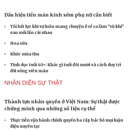
Hạt giống tâm hồn
Quốc hội bàn sửa 4 luật liên quan lĩnh vực khoa học công
nghệ
Nghị quyết 66: Tư duy làm luật chuyển từ quản lý sang
kiến tạo phát triển
Không để quá trình đô thị hóa Bắc Ninh làm đứt gãy
không gian văn hóa Kinh Bắc
PODCAST
Dấu hiệu tiền mãn kinh sớm phụ nữ cần biết
Tôi bất lực khi vợ luôn mang chuyện ở rể ra làm "vũ khí"
sau mỗi lần cãi nhau
Hoa sữa
Khúc mùa thu
Tình dục tuổi 40+: Khác gì tuổi đôi mươi và cách duy trì