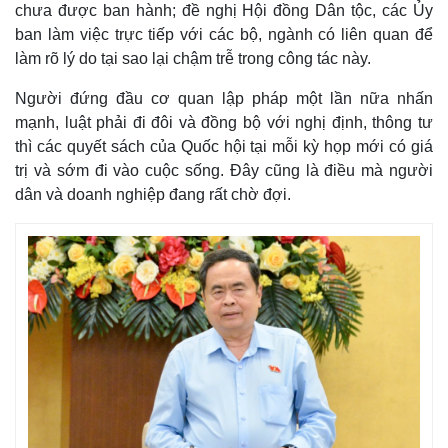
chưa được ban hành; đề nghị Hội đồng Dân tộc, các Ủy
ban làm việc trực tiếp với các bộ, ngành có liên quan để
làm rõ lý do tại sao lại chậm trễ trong công tác này.
Người đứng đầu cơ quan lập pháp một lần nữa nhấn
mạnh, luật phải đi đôi và đồng bộ với nghị định, thông tư
thì các quyết sách của Quốc hội tại mỗi kỳ họp mới có giá
trị và sớm đi vào cuộc sống. Đây cũng là điều mà người
dân và doanh nghiệp đang rất chờ đợi.
Pháp luật
Quân sự - Quốc phòng
Vụ án
Vũ khí
Tin nóng
Việt Nam
Tư vấn luật
Phân tích