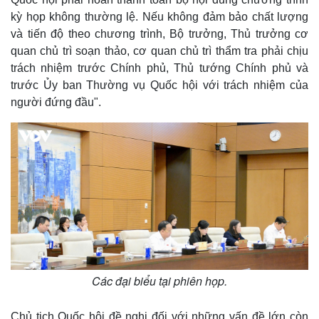
kỳ họp không thường lệ. Nếu không đảm bảo chất lượng
và tiến độ theo chương trình, Bộ trưởng, Thủ trưởng cơ
quan chủ trì soạn thảo, cơ quan chủ trì thẩm tra phải chịu
trách nhiệm trước Chính phủ, Thủ tướng Chính phủ và
trước Ủy ban Thường vụ Quốc hội với trách nhiệm của
người đứng đầu".
Kinh tế
Thị trường
Bất động sản
Giá vàng
Các đại biểu tại phiên họp.
Khởi nghiệp
Tiêu dùng
Tỷ giá
Chứng khoán
Chủ tịch Quốc hội đề nghị đối với những vấn đề lớn còn