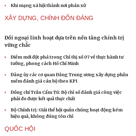
Thành tựu nhân quyền ở Việt Nam: Sự thật được
chứng minh qua những số liệu cụ thể
Thực tiễn vận hành chính quyền ba cấp bác bỏ mọi luận
điệu xuyên tạc
Thủ đoạn xuyên tạc mới trên không gian mạng thời AI
Tự cảnh giác trước tâm lý đám đông khi dùng mạng xã
hội
Cải chính
Khi mạng xã hội thành nơi phán xử
XÂY DỰNG, CHỈNH ĐỐN ĐẢNG
Đối ngoại linh hoạt dựa trên nền tảng chính trị
vững chắc
Điểm mới đột phá trong Chỉ thị số 07 về thực hành tư
tưởng, phong cách Hồ Chí Minh