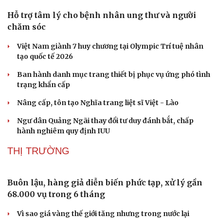
Vì sao ông Trump “nóng mặt” trước tin Mỹ thiếu tên
lửa?
Các quan chức ngoại giao Nhật - Mỹ - Hàn điện đàm về
vấn đề Triều Tiên
Trung Quốc đưa vào hoạt động cơ sở điện toán AI lớn
nhất thế giới
XÃ HỘI
Hỗ trợ tâm lý cho bệnh nhân ung thư và người
chăm sóc
Việt Nam giành 7 huy chương tại Olympic Trí tuệ nhân
tạo quốc tế 2026
Ban hành danh mục trang thiết bị phục vụ ứng phó tình
trạng khẩn cấp
Nâng cấp, tôn tạo Nghĩa trang liệt sĩ Việt - Lào