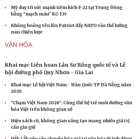
Ban hành danh mục trang thiết bị phục vụ ứng
phó tình trạng khẩn cấp
Vì sao ông Trump “nóng mặt” trước tin Mỹ thiếu tên
lửa?
Lâm Đồng lập đơn vị chuyên trách tìm kiếm, quy tập hài
cốt liệt sĩ
Mỹ duy trì sức mạnh tiêm kích F-22 tại Trung Đông
bằng “mạch máu” KC-135
Khủng hoảng tên lửa Patriot đẩy NATO vào thế lưỡng
nan chiến lược
VĂN HÓA
Khai mạc Liên hoan Lân Sư Rồng quốc tế và Lễ
hội đường phố Quy Nhơn - Gia Lai