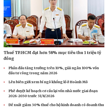
Thuế TP.HCM đạt hơn 58% mục tiêu thu 1 triệu tỷ
đồng
Phấn đấu tăng trưởng trên 10%, giải ngân 100% vốn
đầu tư công trong năm 2026
Doanh nghiệp
Công nghệ
Lên biên giới xem bí ngô khổng lồ ở Hoành Mô
Thông tin doanh nghiệp
Sành điệu
Doanh nghiệp 24h
Tin Công nghệ
Phê duyệt kế hoạch cơ cấu lại vốn nhà nước giai đoạn
Doanh nhân
Trải nghiệm
2026-2030 trước 31/8/2026
Vì cộng đồng
Chuyển đổi số
Đề xuất giảm 30% thuế cho hộ kinh doanh có doanh thu