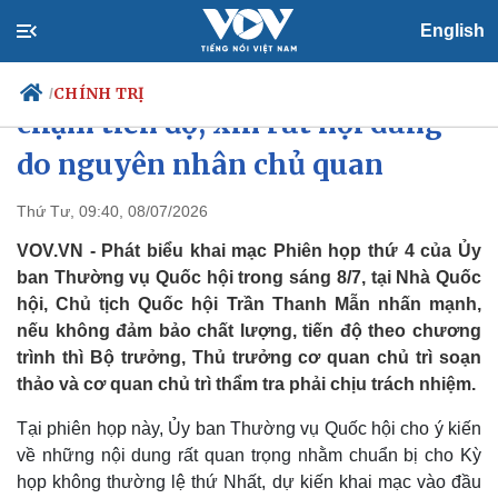
English
Chủ tịch Quốc hội: Không để
CHÍNH TRỊ
/
chậm tiến độ, xin rút nội dung
do nguyên nhân chủ quan
Chính trị
Xã hội
Thứ Tư, 09:40, 08/07/2026
Đảng
Tin 24h
VOV.VN - Phát biểu khai mạc Phiên họp thứ 4 của Ủy
Tổ chức nhân sự
Dự báo thời tiết
ban Thường vụ Quốc hội trong sáng 8/7, tại Nhà Quốc
Quốc hội
Giáo dục
hội, Chủ tịch Quốc hội Trần Thanh Mẫn nhấn mạnh,
Nhận diện sự thật
Dấu ấn VOV
nếu không đảm bảo chất lượng, tiến độ theo chương
Việc làm
Biển đảo
trình thì Bộ trưởng, Thủ trưởng cơ quan chủ trì soạn
thảo và cơ quan chủ trì thẩm tra phải chịu trách nhiệm.
Tại phiên họp này, Ủy ban Thường vụ Quốc hội cho ý kiến
về những nội dung rất quan trọng nhằm chuẩn bị cho Kỳ
họp không thường lệ thứ Nhất, dự kiến khai mạc vào đầu