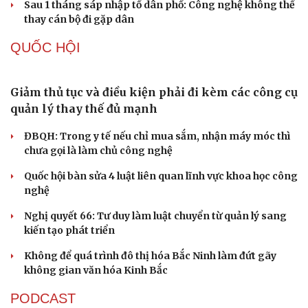
Quảng Trị đưa cán bộ về làm việc tại trung tâm
hành chính - chính trị tỉnh
Cà Mau bổ nhiệm 3 phó giám đốc sở
Bổ nhiệm 2 Thứ trưởng Bộ Ngoại giao
Đại tá Lê Hồng Giang giữ chức Phó Giám đốc Công an
Cao Bằng
Sau 1 tháng sáp nhập tổ dân phố: Công nghệ không thể
thay cán bộ đi gặp dân
QUỐC HỘI
Giảm thủ tục và điều kiện phải đi kèm các công cụ
Du lịch
Podcast
quản lý thay thế đủ mạnh
Tư vấn
Câu chuyện thời sự
Săn Tour
Đọc truyện đêm khuya
ĐBQH: Trong y tế nếu chỉ mua sắm, nhận máy móc thì
check-in
Cửa sổ tình yêu
chưa gọi là làm chủ công nghệ
Kể chuyện cho bé