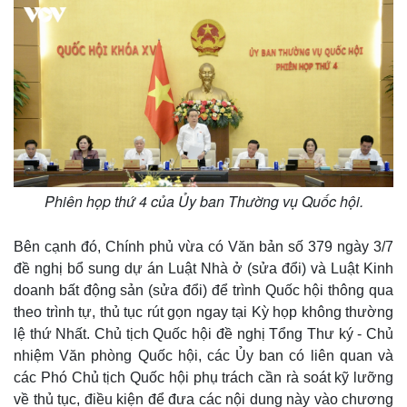
Thế giới
Multimedia
Quan sát
Video
Cuộc sống đó đây
Ảnh
Hồ sơ
E-Magazine
Infographic
Phiên họp thứ 4 của Ủy ban Thường vụ Quốc hội.
Bên cạnh đó, Chính phủ vừa có Văn bản số 379 ngày 3/7
đề nghị bổ sung dự án Luật Nhà ở (sửa đổi) và Luật Kinh
doanh bất động sản (sửa đổi) để trình Quốc hội thông qua
theo trình tự, thủ tục rút gọn ngay tại Kỳ họp không thường
lệ thứ Nhất. Chủ tịch Quốc hội đề nghị Tổng Thư ký - Chủ
nhiệm Văn phòng Quốc hội, các Ủy ban có liên quan và
các Phó Chủ tịch Quốc hội phụ trách cần rà soát kỹ lưỡng
về thủ tục, điều kiện để đưa các nội dung này vào chương