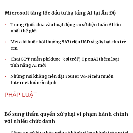
Du lịch biển Việt Nam: Muốn bứt phá phải vượt khỏi lợi
thế tự nhiên
Khách quốc tế đến Việt Nam 7 tháng 2026: Những con
Văn hóa
Giải trí
số nổi bật
Sân khấu - Điện ảnh
Nghệ sĩ
Văn học
Thời trang
Nhặt bỏ 'hạt sạn' để làng biển Đắk Lắk giữ chân du
Âm nhạc
Sao Việt
khách
Di sản
CÔNG NGHỆ
Microsoft tăng tốc đầu tư hạ tầng AI tại Ấn Độ
Trung Quốc đưa vào hoạt động cơ sở điện toán AI lớn
nhất thế giới
Meta bị buộc bồi thường 567 triệu USD vì gây hại cho trẻ
em
ChatGPT miễn phí được “cởi trói”, OpenAI thêm loạt
tính năng AI mới