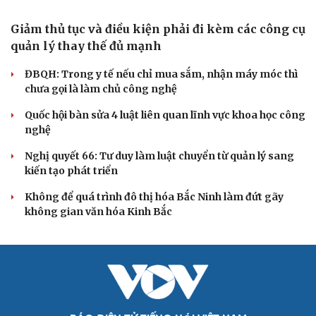
Đảng ủy các cơ quan Đảng Trung ương xây dựng phần
mềm đánh giá cán bộ theo KPI
Đồng chí Trần Cẩm Tú: Bộ chỉ số đánh giá công việc
phải đo được kết quả thực chất
Bộ Chính trị: Giải thể hội quần chúng hoạt động kém
hiệu quả, không đúng tôn chỉ
QUỐC HỘI
Giảm thủ tục và điều kiện phải đi kèm các công cụ
quản lý thay thế đủ mạnh
ĐBQH: Trong y tế nếu chỉ mua sắm, nhận máy móc thì
chưa gọi là làm chủ công nghệ
Quốc hội bàn sửa 4 luật liên quan lĩnh vực khoa học công
nghệ
Nghị quyết 66: Tư duy làm luật chuyển từ quản lý sang