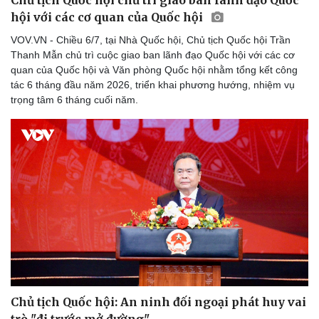
Chủ tịch Quốc hội chủ trì giao ban lãnh đạo Quốc
Thể thao
Ô tô - Xe máy
hội với các cơ quan của Quốc hội
Bóng đá
Ô tô
VOV.VN - Chiều 6/7, tại Nhà Quốc hội, Chủ tịch Quốc hội Trần
Lịch thi đấu bóng đá
Xe máy
Thanh Mẫn chủ trì cuộc giao ban lãnh đạo Quốc hội với các cơ
Thế giới thể thao
Tư vấn
quan của Quốc hội và Văn phòng Quốc hội nhằm tổng kết công
eSports
tác 6 tháng đầu năm 2026, triển khai phương hướng, nhiệm vụ
Hậu trường
trọng tâm 6 tháng cuối năm.
Chủ tịch Quốc hội: An ninh đối ngoại phát huy vai