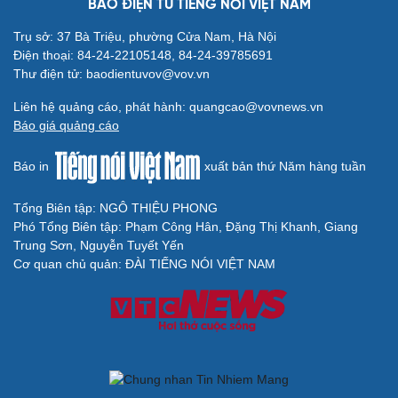
kiến tạo phát triển
Không để quá trình đô thị hóa Bắc Ninh làm đứt gãy
không gian văn hóa Kinh Bắc
BÁO ĐIỆN TỬ TIẾNG NÓI VIỆT NAM
Trụ sở: 37 Bà Triệu, phường Cửa Nam, Hà Nội
Điện thoại: 84-24-22105148, 84-24-39785691
Thư điện tử: baodientuvov@vov.vn
Liên hệ quảng cáo, phát hành: quangcao@vovnews.vn
Báo giá quảng cáo
Báo in
xuất bản thứ Năm hàng tuần