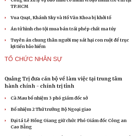
Những nơi không nên đặt router Wi-Fi nếu muốn
Internet luôn ổn định
PHÁP LUẬT
Bổ sung thẩm quyền xử phạt vi phạm hành chính
với nhiều chức danh
Công an xử lý vụ bảo mẫu có hành vi bạo hành trẻ em tại
TP.HCM
Vua Quạt, Khánh Sky và Hồ Văn Khoa bị khởi tố
Án tử hình cho tội mua bán trái phép chất ma túy
Tuyên án chung thân người mẹ sát hại con ruột để trục
lợi tiền bảo hiểm
TỔ CHỨC NHÂN SỰ