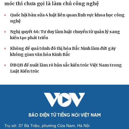
Điểm mới đột phá trong Chỉ thị số 07 về thực
hành tư tưởng, phong cách Hồ Chí Minh
Đảng ủy các cơ quan Đảng Trung ương xây dựng phần
mềm đánh giá cán bộ theo KPI
Đồng chí Trần Cẩm Tú: Bộ chỉ số đánh giá công việc
phải đo được kết quả thực chất
Bộ Chính trị: Giải thể hội quần chúng hoạt động kém
hiệu quả, không đúng tôn chỉ
Quy định số 207: Siết trách nhiệm đảng viên khi sử dụng
mạng xã hội
QUỐC HỘI
ĐBQH: Trong y tế nếu chỉ mua sắm, nhận máy
móc thì chưa gọi là làm chủ công nghệ