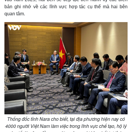
Hồ sơ
E-Magazine
bản ghi nhớ về các lĩnh vực hợp tác cụ thể mà hai bên
Infographic
quan tâm.
Thống đốc tỉnh Nara cho biết, tại địa phương hiện nay có
4000 người Việt Nam làm việc trong lĩnh vực chế tạo, hộ lý