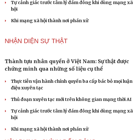
Tôi bất lực khi vợ luôn mang chuyện ở rể ra làm "vũ khí"
sau mỗi lần cãi nhau
Hoa sữa
Khúc mùa thu
Tình dục tuổi 40+: Khác gì tuổi đôi mươi và cách duy trì
đời sống viên mãn
NHẬN DIỆN SỰ THẬT
Thành tựu nhân quyền ở Việt Nam: Sự thật được
chứng minh qua những số liệu cụ thể
Thực tiễn vận hành chính quyền ba cấp bác bỏ mọi luận
điệu xuyên tạc
Thủ đoạn xuyên tạc mới trên không gian mạng thời AI
Tự cảnh giác trước tâm lý đám đông khi dùng mạng xã