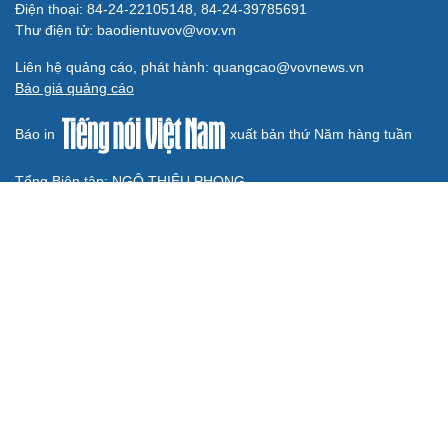
Quốc hội bàn sửa 4 luật liên quan lĩnh vực khoa học công
nghệ
Nghị quyết 66: Tư duy làm luật chuyển từ quản lý sang
kiến tạo phát triển
Không để quá trình đô thị hóa Bắc Ninh làm đứt gãy
không gian văn hóa Kinh Bắc
ĐBQH đề xuất làm rõ bản sắc kiến trúc Việt Nam trong
Luật Kiến trúc
BÁO ĐIỆN TỬ TIẾNG NÓI VIỆT NAM
Trụ sở: 37 Bà Triệu, phường Cửa Nam, Hà Nội
Điện thoại: 84-24-22105148, 84-24-39785691