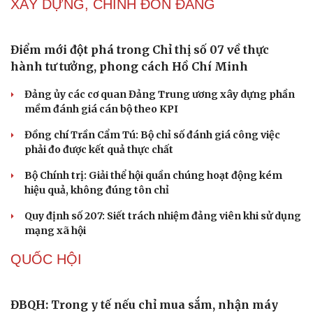
hội
Khi mạng xã hội thành nơi phán xử
Cải chính
NHẬN DIỆN SỰ THẬT
Thành tựu nhân quyền ở Việt Nam: Sự thật được
chứng minh qua những số liệu cụ thể
Thực tiễn vận hành chính quyền ba cấp bác bỏ mọi luận
điệu xuyên tạc
Thủ đoạn xuyên tạc mới trên không gian mạng thời AI
Tự cảnh giác trước tâm lý đám đông khi dùng mạng xã
hội
Khi mạng xã hội thành nơi phán xử
XÂY DỰNG, CHỈNH ĐỐN ĐẢNG