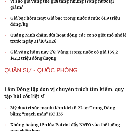
Buôn lậu, hàng giả diễn biến phức tạp, xử lý gần
68.000 vụ trong 6 tháng
Vì sao giá vàng thế giới tăng nhưng trong nước lại
giảm?
Giá bạc hôm nay: Giá bạc trong nước ở mức 61,9 triệu
đồng/kg
Quảng Ninh chấm dứt hoạt động các cơ sở giết mổ nhỏ lẻ
Sức khỏe
Đời sống
trước ngày 31/10/2026
Dinh dưỡng - món ngon
Nhà đẹp
Giá vàng hôm nay 7/8: Vàng trong nước có giá 139,2-
Cây thuốc
Blog
142,2 triệu đồng/lượng
Sản phụ khoa
Tình yêu - Gia đình
Nhi khoa