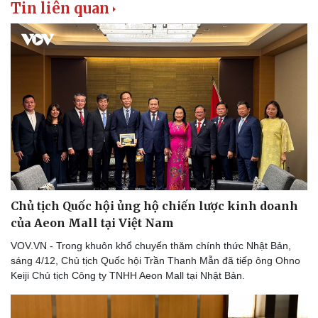
Tin liên quan
Chủ tịch Quốc hội ủng hộ chiến lược kinh doanh
Pháp luật
Quân sự - Quốc phòng
của Aeon Mall tại Việt Nam
Vụ án
Vũ khí
VOV.VN - Trong khuôn khổ chuyến thăm chính thức Nhật Bản,
Tin nóng
Việt Nam
sáng 4/12, Chủ tịch Quốc hội Trần Thanh Mẫn đã tiếp ông Ohno
Tư vấn luật
Phân tích
Keiji Chủ tịch Công ty TNHH Aeon Mall tại Nhật Bản.