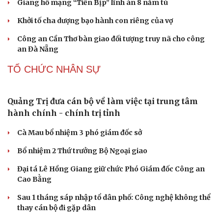
Trung Quốc đưa vào hoạt động cơ sở điện toán AI lớn
nhất thế giới
Meta bị buộc bồi thường 567 triệu USD vì gây hại cho trẻ
em
ChatGPT miễn phí được “cởi trói”, OpenAI thêm loạt
tính năng AI mới
Những nơi không nên đặt router Wi-Fi nếu muốn
Internet luôn ổn định
PHÁP LUẬT
Án tử hình cho tội mua bán trái phép chất ma túy
Tuyên án chung thân người mẹ sát hại con ruột để trục
lợi tiền bảo hiểm
Giang hồ mạng “Tiến Bịp” lĩnh án 8 năm tù