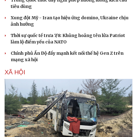
Trung Quốc thúc đẩy nghỉ phép hưởng lương kích cầu
tiêu dùng
Xung đột Mỹ - Iran tạo hiệu ứng domino, Ukraine chịu
ảnh hưởng
Thời sự quốc tế trưa 7/8: Khủng hoảng tên lửa Patriot
làm lộ điểm yếu của NATO
Chính phủ Ấn Độ đẩy mạnh kết nối thế hệ Gen Z trên
Doanh nghiệp
Công nghệ
mạng xã hội
Thông tin doanh nghiệp
Sành điệu
Doanh nghiệp 24h
Tin Công nghệ
XÃ HỘI
Doanh nhân
Trải nghiệm
Vì cộng đồng
Chuyển đổi số