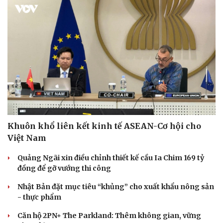
Bóng đá
Ô tô
Lịch thi đấu bóng đá
Xe máy
Thế giới thể thao
Tư vấn
eSports
Hậu trường
Khuôn khổ liên kết kinh tế ASEAN-Cơ hội cho
Việt Nam
Quảng Ngãi xin điều chỉnh thiết kế cầu Ia Chim 169 tỷ
đồng để gỡ vướng thi công
Nhật Bản đặt mục tiêu “khủng” cho xuất khẩu nông sản
- thực phẩm
Căn hộ 2PN+ The Parkland: Thêm không gian, vững