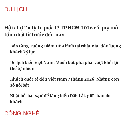
Mỹ bác thông tin thiếu hụt đạn dược sau nhiều tháng
giao tranh với Iran
Phê duyệt Kế hoạch bồi dưỡng kiến thức quốc phòng và
an ninh cho đối tượng 1
VĂN HÓA
Hiệu sách cũ, không gian sáng tạo mang nhiều
giá trị cần gìn giữ
Đắk Lắk yêu cầu chuyển hóa giá trị văn hóa thành động
lực tăng trưởng
Đoàn học sinh Việt Nam xuất sắc giành 8 HCV tại cuộc
thi Lễ hội Âm nhạc quốc tế
Hoa sữa
Khúc mùa thu