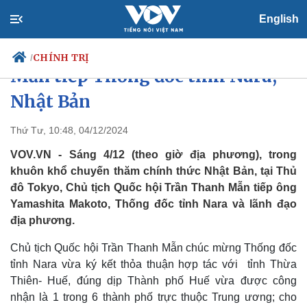
English
Chủ tịch Quốc hội Trần Thanh
CHÍNH TRỊ
/
Mẫn tiếp Thống đốc tỉnh Nara,
Nhật Bản
Chính trị
Xã hội
Thứ Tư, 10:48, 04/12/2024
Đảng
Tin 24h
VOV.VN - Sáng 4/12 (theo giờ địa phương), trong
Tổ chức nhân sự
Dự báo thời tiết
khuôn khổ chuyến thăm chính thức Nhật Bản, tại Thủ
Quốc hội
Giáo dục
đô Tokyo, Chủ tịch Quốc hội Trần Thanh Mẫn tiếp ông
Nhận diện sự thật
Dấu ấn VOV
Yamashita Makoto, Thống đốc tỉnh Nara và lãnh đạo
Việc làm
Biển đảo
địa phương.
Chủ tịch Quốc hội Trần Thanh Mẫn chúc mừng Thống đốc
tỉnh Nara vừa ký kết thỏa thuận hợp tác với tỉnh Thừa
Thiên- Huế, đúng dịp Thành phố Huế vừa được công
nhận là 1 trong 6 thành phố trực thuộc Trung ương; cho