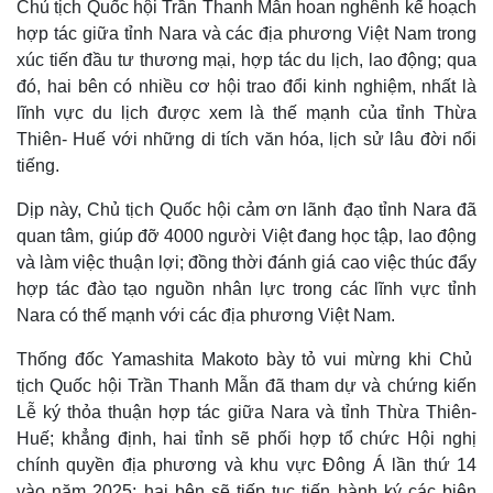
Chủ tịch Quốc hội Trần Thanh Mẫn hoan nghênh kế hoạch
hợp tác giữa tỉnh Nara và các địa phương Việt Nam trong
xúc tiến đầu tư thương mại, hợp tác du lịch, lao động; qua
đó, hai bên có nhiều cơ hội trao đổi kinh nghiệm, nhất là
lĩnh vực du lịch được xem là thế mạnh của tỉnh Thừa
Thiên- Huế với những di tích văn hóa, lịch sử lâu đời nổi
tiếng.
Dịp này, Chủ tịch Quốc hội cảm ơn lãnh đạo tỉnh Nara đã
quan tâm, giúp đỡ 4000 người Việt đang học tập, lao động
và làm việc thuận lợi; đồng thời đánh giá cao việc thúc đẩy
hợp tác đào tạo nguồn nhân lực trong các lĩnh vực tỉnh
Nara có thế mạnh với các địa phương Việt Nam.
Thống đốc Yamashita Makoto bày tỏ vui mừng khi Chủ
tịch Quốc hội Trần Thanh Mẫn đã tham dự và chứng kiến
Lễ ký thỏa thuận hợp tác giữa Nara và tỉnh Thừa Thiên-
Thế giới
Multimedia
Huế; khẳng định, hai tỉnh sẽ phối hợp tổ chức Hội nghị
chính quyền địa phương và khu vực Đông Á lần thứ 14
Quan sát
Video
Cuộc sống đó đây
Ảnh
vào năm 2025; hai bên sẽ tiếp tục tiến hành ký các biên