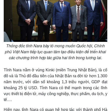
Kinh tế
Thị trường
Bất động sản
Giá vàng
Khởi nghiệp
Tiêu dùng
Thống đốc tỉnh Nara bày tỏ mong muốn Quốc hội, Chính
Tỷ giá
Chứng khoán
phủ Việt Nam tiếp tục quan tâm tạo điều kiện để triển khai
Giá cà phê
các chương trình hợp tác giữa hai tỉnh trong tương lai.
Tỉnh Nara nằm ở vùng Kinki (miền Trung Nhật Bản), là cố
đô và là Thủ đô đầu tiên của Nhật Bản ra đời từ hơn 1.300
năm trước, với dân số khoảng 1,3 triệu người, GDP đạt
khoảng 25 tỷ USD. Tỉnh Nara có thế mạnh trong các lĩnh
vực thiết bị điện tử, máy công nghiệp, thực phẩm, du lịch, y
tế….
Hiện nay, tỉnh Nara có quan hệ hợp tác với thành phố Hà