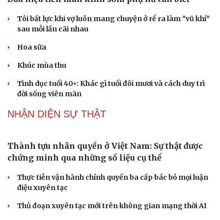
ĐBQH: Trong y tế nếu chỉ mua sắm, nhận máy
móc thì chưa gọi là làm chủ công nghệ
Quốc hội bàn sửa 4 luật liên quan lĩnh vực khoa học công
nghệ
Nghị quyết 66: Tư duy làm luật chuyển từ quản lý sang
kiến tạo phát triển
Không để quá trình đô thị hóa Bắc Ninh làm đứt gãy
không gian văn hóa Kinh Bắc
ĐBQH đề xuất làm rõ bản sắc kiến trúc Việt Nam trong
Luật Kiến trúc
PODCAST
Dấu hiệu tiền mãn kinh sớm phụ nữ cần biết