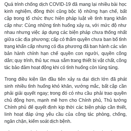
Quá trình chống dịch COVID-19 đã mang lại nhiều bài học
Quan sát
Video
Cuộc sống đó đây
Ảnh
kinh nghiệm, đồng thời cũng bộc lộ những hạn chế, bất
Hồ sơ
E-Magazine
cập trong tổ chức thực hiện pháp luật về tình trạng khẩn
Infographic
cấp như: Cùng những tình huống xảy ra, với mức độ như
nhau nhưng việc áp dụng các biện pháp chưa thống nhất
giữa các địa phương; cấp có thẩm quyền chưa ban bố tình
trạng khẩn cấp nhưng có địa phương đã ban hành các văn
bản hành chính hạn chế quyền con người, quyền công
dân; quy trình, thủ tục mua sắm trang thiết bị vật chất, công
tác bảo đảm hoạt động khi có tình huống còn lúng túng.
Trong điều kiện lần đầu tiên xảy ra đại dịch lớn đã phát
sinh nhiều tình huống khó khăn, vướng mắc, bất cập cần
phải giải quyết ngay; trong đó có nhu cầu phải trao quyền
chủ động hơn, mạnh mẽ hơn cho Chính phủ, Thủ tướng
Chính phủ để quyết định kịp thời các biện pháp cần thiết,
linh hoạt đáp ứng yêu cầu của công tác phòng, chống,
ngăn chặn, kiểm soát dịch bệnh.