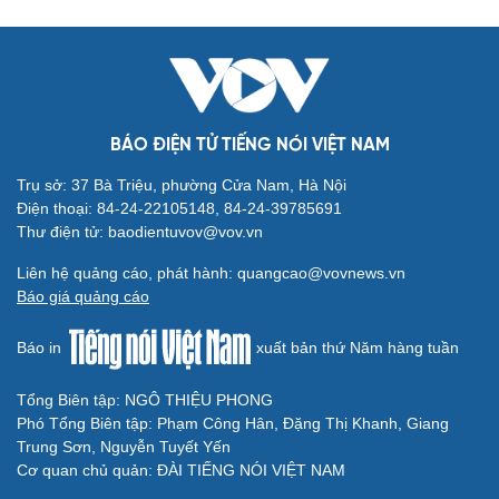
nhân chất độc da cam, hộ nghèo
ĐBQH đề xuất cấm xuất cảnh với người lao động vi
phạm hợp đồng ở nước ngoài
ĐBQH đề xuất chỉ cần quét mã QR là biết đơn hàng xuất
khẩu lao động thật hay giả
ĐBQH: Bầu hòa giải viên, chỉ 1/4 số hộ đồng thuận là quá
hình thức
BÁO ĐIỆN TỬ TIẾNG NÓI VIỆT NAM
Trụ sở: 37 Bà Triệu, phường Cửa Nam, Hà Nội
Điện thoại: 84-24-22105148, 84-24-39785691
Thư điện tử: baodientuvov@vov.vn