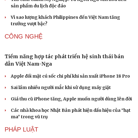
Nhu cầu du lịch tăng cao, Việt Nam vượt Thái Lan
về ghế cung ứng hàng không
Đường Hoa khát vọng xây dựng “vùng chè di sản”
Quảng Ninh
Huế khảo sát du lịch đường thủy, phương án thoát lũ
Thổ cẩm Chăm Mỹ Nghiệp: Từ ngôn ngữ văn hóa đến
sản phẩm du lịch độc đáo
Vì sao lượng khách Philippines đến Việt Nam tăng
trưởng vượt bậc?
CÔNG NGHỆ
Tiềm năng hợp tác phát triển hệ sinh thái bán
dẫn Việt Nam-Nga
Văn hóa
Giải trí