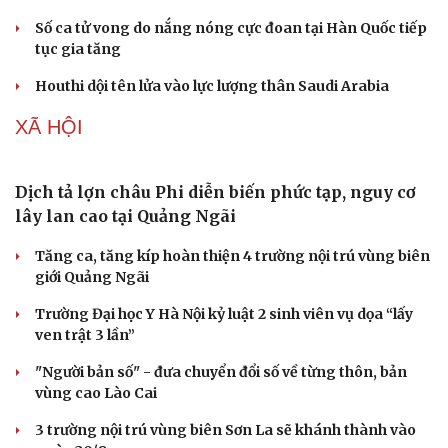
Doanh nhân
Trải nghiệm
Vì cộng đồng
Chuyển đổi số
Pakistan khẳng định Hiệp định Mecca “hoàn
toàn mang tính phòng thủ”
Ấn Độ xác nhận đàm phán với Pháp về máy bay chiến
đấu thế hệ thứ 6
Ukraine cắt đứt tuyến hậu cần của Nga tại bán đảo
Kinburn
Số ca tử vong do nắng nóng cực đoan tại Hàn Quốc tiếp
tục gia tăng
Houthi dội tên lửa vào lực lượng thân Saudi Arabia
XÃ HỘI
Dịch tả lợn châu Phi diễn biến phức tạp, nguy cơ
lây lan cao tại Quảng Ngãi