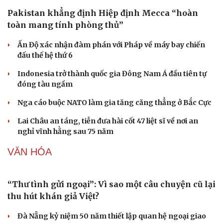
chắn về việc mở lại Hormuz
Giá vàng hôm nay 10/8: Giá vàng SJC ổn định mức 141 -
144 triệu đồng/lượng
Tỷ giá USD hôm nay 10/8: Giá bán USD tự do giảm mạnh
còn 25.830 đồng/USD
Sức khỏe
Đời sống
Dinh dưỡng - món ngon
Nhà đẹp
QUÂN SỰ - QUỐC PHÒNG
Cây thuốc
Blog
Sản phụ khoa
Tình yêu - Gia đình
Nhi khoa
Pakistan khẳng định Hiệp định Mecca “hoàn
Nam khoa
toàn mang tính phòng thủ”
Làm đẹp - giảm cân
Phòng mạch online
Ấn Độ xác nhận đàm phán với Pháp về máy bay chiến
Ăn sạch sống khỏe
đấu thế hệ thứ 6
Indonesia trở thành quốc gia Đông Nam Á đầu tiên tự
đóng tàu ngầm
Nga cáo buộc NATO làm gia tăng căng thẳng ở Bắc Cực