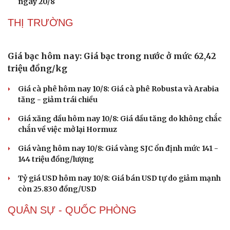
Tăng ca, tăng kíp hoàn thiện 4 trường nội trú vùng biên
giới Quảng Ngãi
Trường Đại học Y Hà Nội kỷ luật 2 sinh viên vụ dọa “lấy
ven trật 3 lần”
"Người bản số" - đưa chuyển đổi số về từng thôn, bản
vùng cao Lào Cai
3 trường nội trú vùng biên Sơn La sẽ khánh thành vào
ngày 20/8
THỊ TRƯỜNG
Giá bạc hôm nay: Giá bạc trong nước ở mức 62,42
triệu đồng/kg
Giá cà phê hôm nay 10/8: Giá cà phê Robusta và Arabia
tăng - giảm trái chiều
Giá xăng dầu hôm nay 10/8: Giá dầu tăng do không chắc