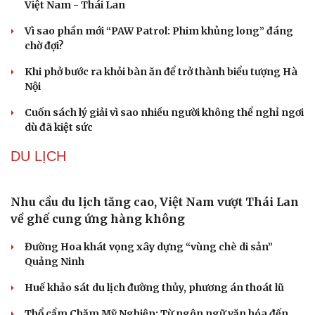
Lai Châu an táng, tiễn đưa hài cốt 47 liệt sĩ về nơi an
nghỉ vĩnh hằng sau 75 năm
VĂN HÓA
“Thư tình gửi ngoại”: Vì sao một câu chuyện cũ lại
thu hút khán giả Việt?
Đà Nẵng kỷ niệm 50 năm thiết lập quan hệ ngoại giao
Việt Nam - Thái Lan
Vì sao phần mới “PAW Patrol: Phim khủng long” đáng
chờ đợi?
Khi phở bước ra khỏi bàn ăn để trở thành biểu tượng Hà
Nội
Cuốn sách lý giải vì sao nhiều người không thể nghỉ ngơi
dù đã kiệt sức
DU LỊCH