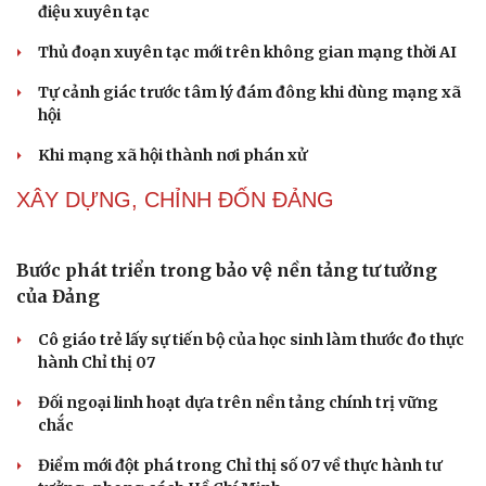
Khi mạng xã hội thành nơi phán xử
NHẬN DIỆN SỰ THẬT
Thành tựu nhân quyền ở Việt Nam: Sự thật được
chứng minh qua những số liệu cụ thể
Thực tiễn vận hành chính quyền ba cấp bác bỏ mọi luận
điệu xuyên tạc
Thủ đoạn xuyên tạc mới trên không gian mạng thời AI
Tự cảnh giác trước tâm lý đám đông khi dùng mạng xã
hội
Khi mạng xã hội thành nơi phán xử
XÂY DỰNG, CHỈNH ĐỐN ĐẢNG
Cải chính