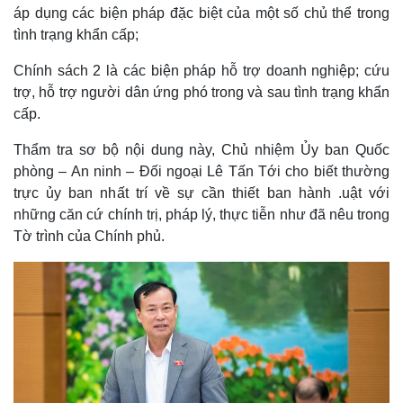
áp dụng các biện pháp đặc biệt của một số chủ thể trong
tình trạng khẩn cấp;
Chính sách 2 là các biện pháp hỗ trợ doanh nghiệp; cứu
trợ, hỗ trợ người dân ứng phó trong và sau tình trạng khẩn
cấp.
Thẩm tra sơ bộ nội dung này, Chủ nhiệm Ủy ban Quốc
phòng – An ninh – Đối ngoại Lê Tấn Tới cho biết thường
Kinh tế
Thị trường
trực ủy ban nhất trí về sự cần thiết ban hành .uật với
Bất động sản
Giá vàng
những căn cứ chính trị, pháp lý, thực tiễn như đã nêu trong
Khởi nghiệp
Tiêu dùng
Tỷ giá
Tờ trình của Chính phủ.
Chứng khoán
Giá cà phê