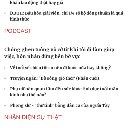
ĐBQH đề xuất nên miễn trách nhiệm bồi thường
cho cán bộ đổi mới sáng tạo
Phó Chủ tịch Quốc hội Nguyễn Thị Hồng tặng quà nạn
nhân chất độc da cam, hộ nghèo
ĐBQH đề xuất cấm xuất cảnh với người lao động vi
phạm hợp đồng ở nước ngoài
Du lịch
Podcast
ĐBQH đề xuất chỉ cần quét mã QR là biết đơn hàng xuất
Tư vấn
Câu chuyện thời sự
khẩu lao động thật hay giả
Săn Tour
Đọc truyện đêm khuya
check-in
Cửa sổ tình yêu
ĐBQH: Bầu hòa giải viên, chỉ 1/4 số hộ đồng thuận là quá
Kể chuyện cho bé
hình thức
Hạt giống tâm hồn
PODCAST
Chồng ghen tuông vô cớ từ khi tôi đi làm giúp
việc, hôn nhân đứng bên bờ vực