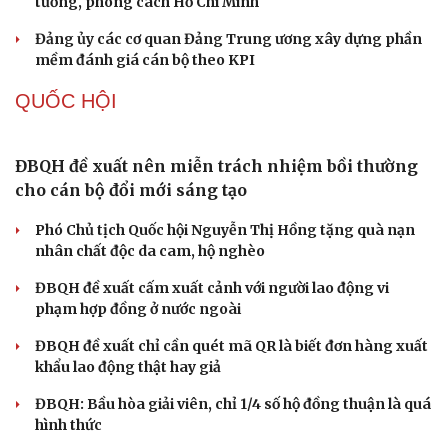
Bước phát triển trong bảo vệ nền tảng tư tưởng
của Đảng
Cô giáo trẻ lấy sự tiến bộ của học sinh làm thước đo thực
hành Chỉ thị 07
Đối ngoại linh hoạt dựa trên nền tảng chính trị vững
chắc
Điểm mới đột phá trong Chỉ thị số 07 về thực hành tư
tưởng, phong cách Hồ Chí Minh
Đảng ủy các cơ quan Đảng Trung ương xây dựng phần
mềm đánh giá cán bộ theo KPI
QUỐC HỘI
ĐBQH đề xuất nên miễn trách nhiệm bồi thường
cho cán bộ đổi mới sáng tạo
Phó Chủ tịch Quốc hội Nguyễn Thị Hồng tặng quà nạn