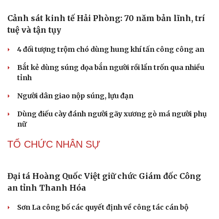
Sân khấu - Điện ảnh
Nghệ sĩ
Apple đối mặt cú sốc chi phí khi sản xuất iPhone 18 Pro
Văn học
Thời trang
Âm nhạc
Sao Việt
Sai lầm nhiều người mắc khi sử dụng máy giặt
Di sản
Giá thu cũ iPhone tăng, Apple muốn người dùng lên đời
Các nhà khoa học Nhật Bản phát hiện dấu hiệu của “hạt
ma” trong vũ trụ
PHÁP LUẬT
Cảnh sát kinh tế Hải Phòng: 70 năm bản lĩnh, trí
tuệ và tận tụy
4 đối tượng trộm chó dùng hung khí tấn công công an
Bắt kẻ dùng súng dọa bắn người rồi lẩn trốn qua nhiều
tỉnh
Người dân giao nộp súng, lựu đạn
Dùng điếu cày đánh người gãy xương gò má người phụ