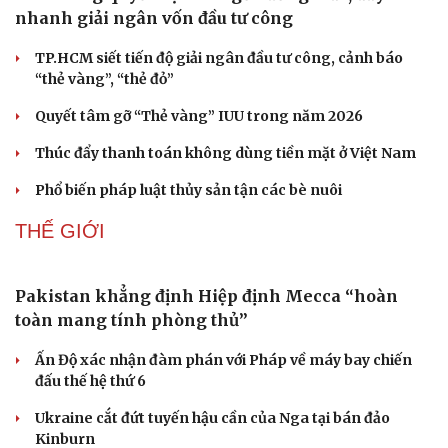
Vĩnh Long quyết liệt tháo gỡ vướng mắc, đẩy
nhanh giải ngân vốn đầu tư công
TP.HCM siết tiến độ giải ngân đầu tư công, cảnh báo
“thẻ vàng”, “thẻ đỏ”
Quyết tâm gỡ “Thẻ vàng” IUU trong năm 2026
Thúc đẩy thanh toán không dùng tiền mặt ở Việt Nam
Doanh nghiệp
Công nghệ
Phổ biến pháp luật thủy sản tận các bè nuôi
Thông tin doanh nghiệp
Sành điệu
Doanh nghiệp 24h
Tin Công nghệ
THẾ GIỚI