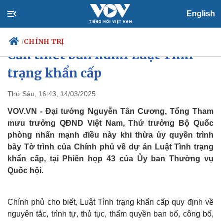
English
Đại tướng Nguyễn Tân Cương:
CHÍNH TRỊ
/
Cần thiết ban hành Luật Tình
trạng khẩn cấp
Chính trị
Xã hội
Thứ Sáu, 16:43, 14/03/2025
Đảng
Tin 24h
VOV.VN - Đại tướng Nguyễn Tân Cương, Tổng Tham
Tổ chức nhân sự
Dự báo thời tiết
mưu trưởng QĐND Việt Nam, Thứ trưởng Bộ Quốc
Quốc hội
Giáo dục
phòng nhấn mạnh điều này khi thừa ủy quyền trình
Nhận diện sự thật
Dấu ấn VOV
bày Tờ trình của Chính phủ về dự án Luật Tình trạng
Việc làm
Biển đảo
khẩn cấp, tại Phiên họp 43 của Ủy ban Thường vụ
Quốc hội.
Chính phủ cho biết, Luật Tình trạng khẩn cấp quy định về
nguyên tắc, trình tự, thủ tục, thẩm quyền ban bố, công bố,