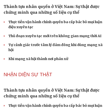
Về tuổi xế chiều tôi có nên đi bước nữa hay không?
Truyện ngắn: "Bờ sông gió thổi" (Phần cuối)
Phụ nữ nên quan tâm đến sức khỏe tình dục tuổi mãn
kinh như thế nào?
Phong slư - “thư tình” bằng dân ca của người Tày
NHẬN DIỆN SỰ THẬT
Thành tựu nhân quyền ở Việt Nam: Sự thật được
chứng minh qua những số liệu cụ thể
Thực tiễn vận hành chính quyền ba cấp bác bỏ mọi luận
điệu xuyên tạc
Thủ đoạn xuyên tạc mới trên không gian mạng thời AI
Tự cảnh giác trước tâm lý đám đông khi dùng mạng xã
hội