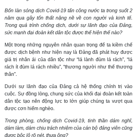
Bốn làn sóng dịch Covid-19 tấn công nước ta trong suốt 2
năm qua gây tổn thất nặng nề về con người và kinh tế.
Trong quá trình chống dịch, dưới sự lãnh đạo của Đảng,
Thế giới
Multimedia
sức mạnh đại đoàn kết dân tộc được thể hiện thế nào?
Quan sát
Video
Cuộc sống đó đây
Ảnh
Một trong những nguyên nhân quan trọng để ta kiềm chế
Hồ sơ
E-Magazine
được dịch bệnh như hiện nay là Đảng đã phát huy được
Infographic
giá trị nhân ái của dân tộc như “lá lành đùm lá rách”, “lá
rách ít đùm lá rách nhiều”, “thương người như thể thương
thân”.
Dưới sự lãnh đạo của Đảng cả hệ thống chính trị vào
cuộc. Sự đồng lòng, chung sức của khối đại đoàn kết toàn
dân tộc tạo nên động lực to lớn giúp chúng ta vượt qua
được cơn hiểm nghèo.
Trong phòng, chống dịch Covid-19, tinh thần dám nghĩ,
dám làm, dám chịu trách nhiệm của cán bộ đảng viên cũng
được bộc lộ rõ nét, thưa ông?