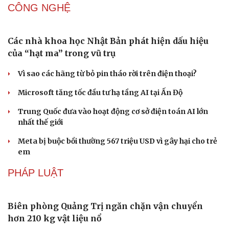
CÔNG NGHỆ
Các nhà khoa học Nhật Bản phát hiện dấu hiệu
của “hạt ma” trong vũ trụ
Vì sao các hãng từ bỏ pin tháo rời trên điện thoại?
Microsoft tăng tốc đầu tư hạ tầng AI tại Ấn Độ
Trung Quốc đưa vào hoạt động cơ sở điện toán AI lớn
nhất thế giới
Văn hóa
Giải trí
Meta bị buộc bồi thường 567 triệu USD vì gây hại cho trẻ
Sân khấu - Điện ảnh
Nghệ sĩ
em
Văn học
Thời trang
PHÁP LUẬT
Âm nhạc
Sao Việt
Di sản
Biên phòng Quảng Trị ngăn chặn vận chuyển
hơn 210 kg vật liệu nổ