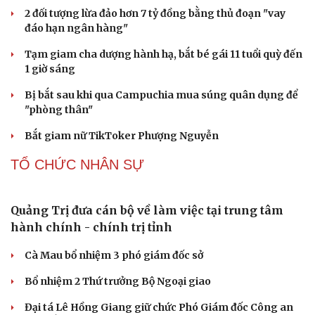
2 đối tượng lừa đảo hơn 7 tỷ đồng bằng thủ đoạn "vay
đáo hạn ngân hàng"
Tạm giam cha dượng hành hạ, bắt bé gái 11 tuổi quỳ đến
1 giờ sáng
Bị bắt sau khi qua Campuchia mua súng quân dụng để
"phòng thân"
Bắt giam nữ TikToker Phượng Nguyễn
TỔ CHỨC NHÂN SỰ
Quảng Trị đưa cán bộ về làm việc tại trung tâm
hành chính - chính trị tỉnh
Cà Mau bổ nhiệm 3 phó giám đốc sở
Bổ nhiệm 2 Thứ trưởng Bộ Ngoại giao
Đại tá Lê Hồng Giang giữ chức Phó Giám đốc Công an