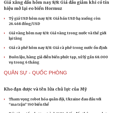
Giá xăng dầu hôm nay 8/8: Giá dầu giảm khi có tín
hiệu mở lại eo biển Hormuz
Tỷ giá USD hôm nay 8/8: Giá bán USD hạ xuống còn
26.468 đồng/USD
Giá vàng hôm nay 8/8: Giá vàng trong nước và thế giới
lại tăng
Giá cà phê hôm nay 8/8: Giá cà phê trong nước ổn định
Buôn lậu, hàng giả diễn biến phức tạp, xử lý gần 68.000
vụ trong 6 tháng
QUÂN SỰ - QUỐC PHÒNG
Sức khỏe
Đời sống
Dinh dưỡng - món ngon
Nhà đẹp
Kho đạn dược và tên lửa chủ lực của Mỹ
Cây thuốc
Blog
Sản phụ khoa
Tình yêu - Gia đình
Tham vọng robot hóa quân đội, Ukraine đau đầu với
Nhi khoa
“ma trận” 550 biến thể
Nam khoa