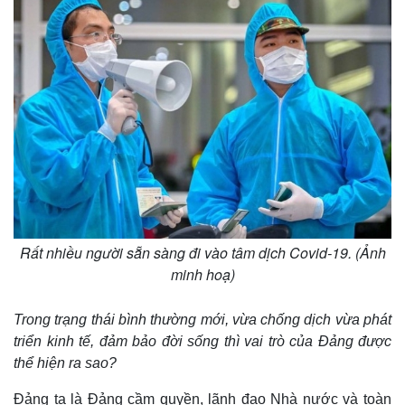
Rất nhiều người sẵn sàng đi vào tâm dịch Covid-19. (Ảnh
Pháp luật
Quân sự - Quốc phòng
minh hoạ)
Vụ án
Vũ khí
Tin nóng
Việt Nam
Trong trạng thái bình thường mới, vừa chống dịch vừa phát
Tư vấn luật
Phân tích
triển kinh tế, đảm bảo đời sống thì vai trò của Đảng được
thể hiện ra sao?
Đảng ta là Đảng cầm quyền, lãnh đạo Nhà nước và toàn