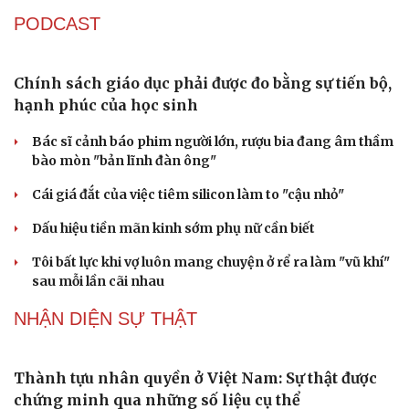
PODCAST
Chính sách giáo dục phải được đo bằng sự tiến bộ,
hạnh phúc của học sinh
Du lịch
Podcast
Bác sĩ cảnh báo phim người lớn, rượu bia đang âm thầm
Tư vấn
Câu chuyện thời sự
bào mòn "bản lĩnh đàn ông"
Săn Tour
Đọc truyện đêm khuya
check-in
Cửa sổ tình yêu
Cái giá đắt của việc tiêm silicon làm to "cậu nhỏ"
Kể chuyện cho bé
Hạt giống tâm hồn
Dấu hiệu tiền mãn kinh sớm phụ nữ cần biết
Tôi bất lực khi vợ luôn mang chuyện ở rể ra làm "vũ khí"
sau mỗi lần cãi nhau
NHẬN DIỆN SỰ THẬT
Thành tựu nhân quyền ở Việt Nam: Sự thật được
chứng minh qua những số liệu cụ thể