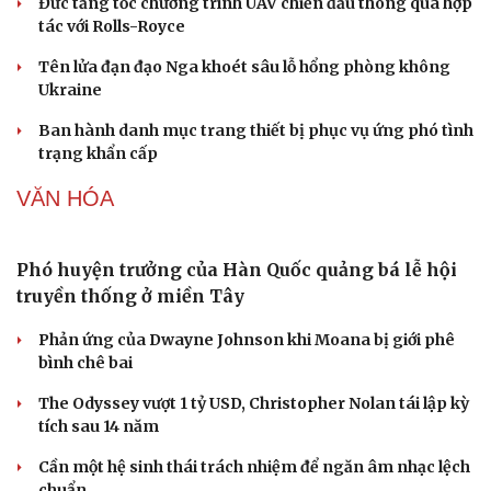
Đức tăng tốc chương trình UAV chiến đấu thông qua hợp
Làm đẹp - giảm cân
tác với Rolls-Royce
Phòng mạch online
Ăn sạch sống khỏe
Tên lửa đạn đạo Nga khoét sâu lỗ hổng phòng không
Ukraine
Ban hành danh mục trang thiết bị phục vụ ứng phó tình
trạng khẩn cấp
VĂN HÓA
Phó huyện trưởng của Hàn Quốc quảng bá lễ hội
truyền thống ở miền Tây
Phản ứng của Dwayne Johnson khi Moana bị giới phê
bình chê bai
The Odyssey vượt 1 tỷ USD, Christopher Nolan tái lập kỳ
tích sau 14 năm
Cần một hệ sinh thái trách nhiệm để ngăn âm nhạc lệch
chuẩn