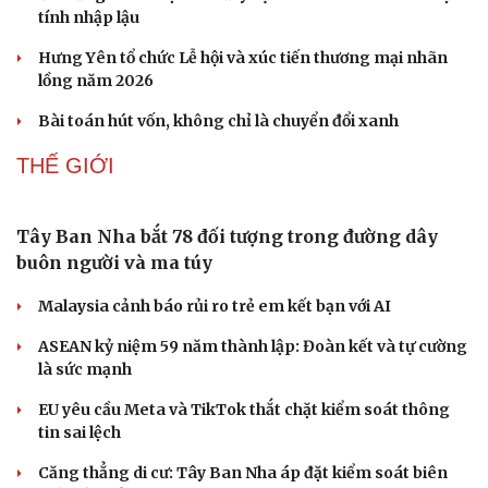
Doanh nghiệp
Công nghệ
tính nhập lậu
Thông tin doanh nghiệp
Sành điệu
Hưng Yên tổ chức Lễ hội và xúc tiến thương mại nhãn
Doanh nghiệp 24h
Tin Công nghệ
lồng năm 2026
Doanh nhân
Trải nghiệm
Vì cộng đồng
Chuyển đổi số
Bài toán hút vốn, không chỉ là chuyển đổi xanh
THẾ GIỚI
Tây Ban Nha bắt 78 đối tượng trong đường dây
buôn người và ma túy
Malaysia cảnh báo rủi ro trẻ em kết bạn với AI
ASEAN kỷ niệm 59 năm thành lập: Đoàn kết và tự cường
là sức mạnh
EU yêu cầu Meta và TikTok thắt chặt kiểm soát thông
tin sai lệch
Căng thẳng di cư: Tây Ban Nha áp đặt kiểm soát biên