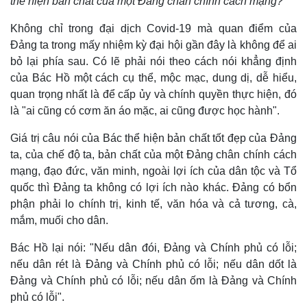
thể hiện bản chất của một Đảng chân chính cách mạng?
Không chỉ trong đại dịch Covid-19 mà quan điểm của
Đảng ta trong mấy nhiệm kỳ đại hội gần đây là không để ai
bỏ lại phía sau. Có lẽ phải nói theo cách nói khẳng định
của Bác Hồ một cách cụ thể, mộc mạc, dung dị, dễ hiểu,
quan trọng nhất là để cấp ủy và chính quyền thực hiện, đó
là "ai cũng có cơm ăn áo mặc, ai cũng được học hành".
Giá trị câu nói của Bác thể hiện bản chất tốt đẹp của Đảng
ta, của chế độ ta, bản chất của một Đảng chân chính cách
mạng, đạo đức, văn minh, ngoài lợi ích của dân tộc và Tổ
quốc thì Đảng ta không có lợi ích nào khác. Đảng có bổn
phận phải lo chính trị, kinh tế, văn hóa và cả tương, cà,
mắm, muối cho dân.
Bác Hồ lại nói: "Nếu dân đói, Đảng và Chính phủ có lỗi;
nếu dân rét là Đảng và Chính phủ có lỗi; nếu dân dốt là
Đảng và Chính phủ có lỗi; nếu dân ốm là Đảng và Chính
phủ có lỗi".