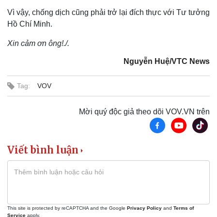
Vì vậy, chống dịch cũng phải trở lại đích thực với Tư tưởng
Hồ Chí Minh.
Xin cảm ơn ông!./.
Nguyễn Huệ/VTC News
Thể thao
Ô tô - Xe máy
Bóng đá
Ô tô
Lịch thi đấu bóng đá
Xe máy
Tag:
VOV
Thế giới thể thao
Tư vấn
eSports
Mời quý độc giả theo dõi VOV.VN trên
Hậu trường
Viết bình luận
This site is protected by reCAPTCHA and the Google
Privacy Policy
and
Terms of
Service
apply.