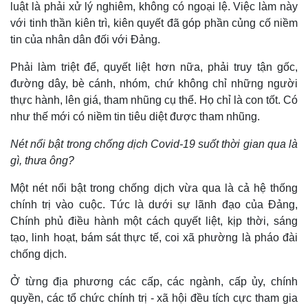
Khởi nghiệp
Tiêu dùng
luật là phải xử lý nghiêm, không có ngoại lệ. Việc làm này
Tỷ giá
với tinh thần kiên trì, kiên quyết đã góp phần củng cố niềm
Chứng khoán
tin của nhân dân đối với Đảng.
Giá cà phê
Phải làm triệt để, quyết liệt hơn nữa, phải truy tận gốc,
đường dây, bè cánh, nhóm, chứ không chỉ những người
thực hành, lên giá, tham nhũng cụ thể. Họ chỉ là con tốt. Có
như thế mới có niềm tin tiêu diệt được tham nhũng.
Nét nổi bật trong chống dịch Covid-19 suốt thời gian qua là
gì, thưa ông?
Một nét nổi bật trong chống dịch vừa qua là cả hệ thống
chính trị vào cuộc. Tức là dưới sự lãnh đạo của Đảng,
Chính phủ điều hành một cách quyết liệt, kịp thời, sáng
tạo, linh hoạt, bám sát thực tế, coi xã phường là pháo đài
chống dịch.
Ở từng địa phương các cấp, các ngành, cấp ủy, chính
quyền, các tổ chức chính trị - xã hội đều tích cực tham gia