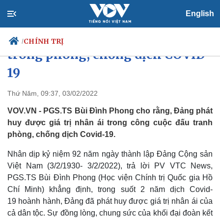
English
Đảng phát huy giá trị nhân ái
CHÍNH TRỊ
/
trong phòng, chống dịch COVID-
19
Chính trị
Xã hội
Thứ Năm, 09:37, 03/02/2022
Đảng
Tin 24h
VOV.VN - PGS.TS Bùi Đình Phong cho rằng, Đảng phát
Tổ chức nhân sự
Dự báo thời tiết
huy được giá trị nhân ái trong công cuộc đấu tranh
Quốc hội
Giáo dục
phòng, chống dịch Covid-19.
Nhận diện sự thật
Dấu ấn VOV
Việc làm
Nhân dịp kỷ niệm 92 năm ngày thành lập Đảng Cộng sản
Biển đảo
Việt Nam (3/2/1930- 3/2/2022), trả lời PV VTC News,
PGS.TS Bùi Đình Phong (Học viện Chính trị Quốc gia Hồ
Chí Minh) khẳng định, trong suốt 2 năm dịch Covid-
19 hoành hành, Đảng đã phát huy được giá trị nhân ái của
cả dân tộc. Sự đồng lòng, chung sức của khối đại đoàn kết