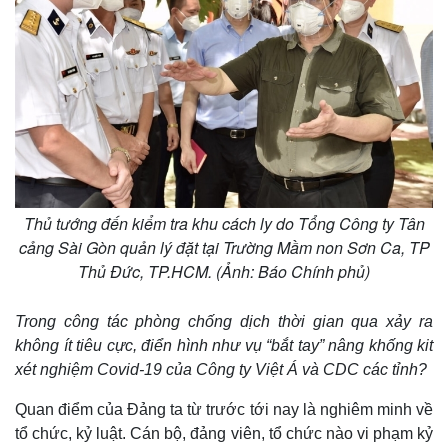
Thủ tướng đến kiểm tra khu cách ly do Tổng Công ty Tân
cảng Sài Gòn quản lý đặt tại Trường Mầm non Sơn Ca, TP
Thủ Đức, TP.HCM. (Ảnh: Báo Chính phủ)
Trong công tác phòng chống dịch thời gian qua xảy ra
không ít tiêu cực, điển hình như vụ “bắt tay” nâng khống kit
xét nghiệm Covid-19 của Công ty Việt Á và CDC các tỉnh?
Kinh tế
Thị trường
Quan điểm của Đảng ta từ trước tới nay là nghiêm minh về
Bất động sản
Giá vàng
tổ chức, kỷ luật. Cán bộ, đảng viên, tổ chức nào vi phạm kỷ