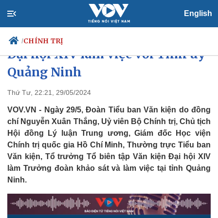
English
Đoàn công tác Tiểu ban Văn kiện
CHÍNH TRỊ
/
Đại hội XIV làm việc với Tỉnh uỷ
Quảng Ninh
Chính trị
Xã hội
Thứ Tư, 22:21, 29/05/2024
Đảng
Tin 24h
VOV.VN - Ngày 29/5, Đoàn Tiểu ban Văn kiện do đồng
Tổ chức nhân sự
Dự báo thời tiết
chí Nguyễn Xuân Thắng, Uỷ viên Bộ Chính trị, Chủ tịch
Quốc hội
Giáo dục
Hội đồng Lý luận Trung ương, Giám đốc Học viện
Nhận diện sự thật
Dấu ấn VOV
Chính trị quốc gia Hồ Chí Minh, Thường trực Tiểu ban
Việc làm
Biển đảo
Văn kiện, Tổ trưởng Tổ biên tập Văn kiện Đại hội XIV
làm Trưởng đoàn khảo sát và làm việc tại tỉnh Quảng
Ninh.