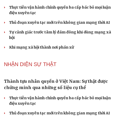
PODCAST
Bác sĩ cảnh báo phim người lớn, rượu bia đang
âm thầm bào mòn "bản lĩnh đàn ông"
Cái giá đắt của việc tiêm silicon làm to "cậu nhỏ"
Dấu hiệu tiền mãn kinh sớm phụ nữ cần biết
Tôi bất lực khi vợ luôn mang chuyện ở rể ra làm "vũ khí"
sau mỗi lần cãi nhau
Hoa sữa
NHẬN DIỆN SỰ THẬT
Thành tựu nhân quyền ở Việt Nam: Sự thật được
chứng minh qua những số liệu cụ thể