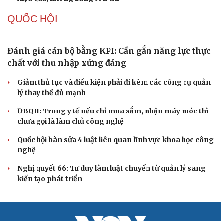
Tự cảnh giác trước tâm lý đám đông khi dùng mạng xã
hội
Khi mạng xã hội thành nơi phán xử
XÂY DỰNG, CHỈNH ĐỐN ĐẢNG
Đối ngoại linh hoạt dựa trên nền tảng chính trị
vững chắc
Điểm mới đột phá trong Chỉ thị số 07 về thực hành tư
tưởng, phong cách Hồ Chí Minh
Đảng ủy các cơ quan Đảng Trung ương xây dựng phần
mềm đánh giá cán bộ theo KPI
Đồng chí Trần Cẩm Tú: Bộ chỉ số đánh giá công việc
phải đo được kết quả thực chất
Bộ Chính trị: Giải thể hội quần chúng hoạt động kém
hiệu quả, không đúng tôn chỉ