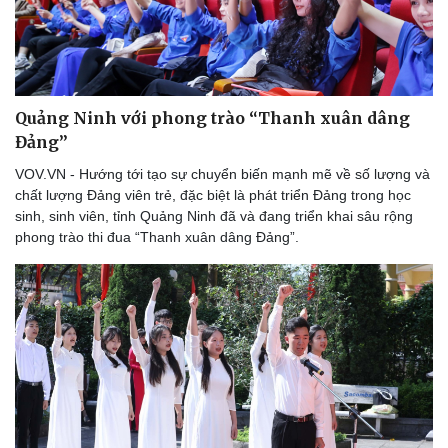
Quảng Ninh với phong trào “Thanh xuân dâng
Đảng”
VOV.VN - Hướng tới tạo sự chuyển biến mạnh mẽ về số lượng và
chất lượng Đảng viên trẻ, đặc biệt là phát triển Đảng trong học
sinh, sinh viên, tỉnh Quảng Ninh đã và đang triển khai sâu rộng
Thể thao
Ô tô - Xe máy
phong trào thi đua “Thanh xuân dâng Đảng”.
Bóng đá
Ô tô
Lịch thi đấu bóng đá
Xe máy
Thế giới thể thao
Tư vấn
eSports
Hậu trường