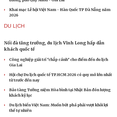
Ukraine
Ban hành danh mục trang thiết bị phục vụ ứng phó tình
trạng khẩn cấp
Vì sao ông Trump “nóng mặt” trước tin Mỹ thiếu tên
lửa?
VĂN HÓA
Cần một hệ sinh thái trách nhiệm để ngăn âm
nhạc lệch chuẩn
Khi bảo tàng đưa hiện vật bước ra khỏi tủ kính trò
chuyện cùng công chúng
Ấn tượng khai mạc Festival võ thuật quốc tế Hà Nội năm
2026
Khai mạc Liên hoan Lân Sư Rồng quốc tế và Lễ hội
đường phố Quy Nhơn - Gia Lai