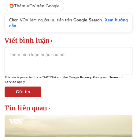
Thêm VOV trên Google
Pháp luật
Quân sự - Quốc phòng
Vụ án
Vũ khí
Chọn VOV làm nguồn ưu tiên trên
Google Search
.
Xem hướng
Tin nóng
Việt Nam
dẫn.
Tư vấn luật
Phân tích
Viết bình luận
This site is protected by reCAPTCHA and the Google
Privacy Policy
and
Terms of
Service
apply.
Gửi tin
Tin liên quan