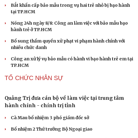
Vì sao các hãng từ bỏ pin tháo rời trên điện thoại?
Microsoft tăng tốc đầu tư hạ tầng AI tại Ấn Độ
Trung Quốc đưa vào hoạt động cơ sở điện toán AI lớn
nhất thế giới
Meta bị buộc bồi thường 567 triệu USD vì gây hại cho trẻ
em
ChatGPT miễn phí được “cởi trói”, OpenAI thêm loạt
tính năng AI mới
PHÁP LUẬT
Khởi tố vụ án buôn bán hàng nghìn sản phẩm giả
mạo thương hiệu
Bắt khẩn cấp bảo mẫu trong vụ hai trẻ nhỏ bị bạo hành