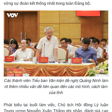
Thế giới
Multimedia
vững sự đoàn kết thống nhất trong toàn Đảng bộ.
Quan sát
Video
Cuộc sống đó đây
Ảnh
Hồ sơ
E-Magazine
Infographic
Các thành viên Tiểu ban Văn kiện đề nghị Quảng Ninh làm
rõ thêm nhiều vấn đề liên quan đến các mô hình, cách làm
của tỉnh
Phát biểu tại buổi làm việc, Chủ tịch Hội đồng Lý luận
Trung ương Nguyễn Xuân Thắng ghi nhận, đánh giá cao