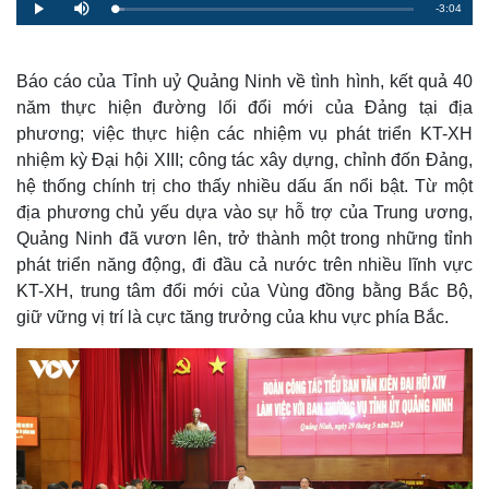
R
-
3:04
L
P
M
o
l
u
a
a
t
e
d
y
e
e
d
m
:
Báo cáo của Tỉnh uỷ Quảng Ninh về tình hình, kết quả 40
3
.
năm thực hiện đường lối đổi mới của Đảng tại địa
a
3
3
phương; việc thực hiện các nhiệm vụ phát triển KT-XH
%
i
nhiệm kỳ Đại hội XIII; công tác xây dựng, chỉnh đốn Đảng,
n
hệ thống chính trị cho thấy nhiều dấu ấn nổi bật. Từ một
i
địa phương chủ yếu dựa vào sự hỗ trợ của Trung ương,
Quảng Ninh đã vươn lên, trở thành một trong những tỉnh
n
phát triển năng động, đi đầu cả nước trên nhiều lĩnh vực
g
KT-XH, trung tâm đổi mới của Vùng đồng bằng Bắc Bộ,
T
giữ vững vị trí là cực tăng trưởng của khu vực phía Bắc.
i
m
e