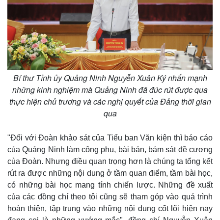
Bí thư Tỉnh ủy Quảng Ninh Nguyễn Xuân Ký nhấn mạnh
những kinh nghiệm mà Quảng Ninh đã đúc rút được qua
thực hiện chủ trương và các nghị quyết của Đảng thời gian
qua
Kinh tế
Thị trường
Bất động sản
Giá vàng
Khởi nghiệp
Tiêu dùng
"Đối với Đoàn khảo sát của Tiểu ban Văn kiện thì báo cáo
Tỷ giá
của Quảng Ninh làm công phu, bài bản, bám sát đề cương
Chứng khoán
của Đoàn. Nhưng điều quan trọng hơn là chúng ta tổng kết
Giá cà phê
rút ra được những nội dung ở tầm quan điểm, tầm bài học,
có những bài học mang tính chiến lược. Những đề xuất
của các đồng chí theo tôi cũng sẽ tham góp vào quá trình
hoàn thiện, tập trung vào những nội dung cốt lõi hiện nay