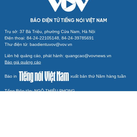
QUỐC HỘI
Đánh giá cán bộ bằng KPI: Cần gắn năng lực thực
chất với thu nhập xứng đáng
Giảm thủ tục và điều kiện phải đi kèm các công cụ quản
lý thay thế đủ mạnh
ĐBQH: Trong y tế nếu chỉ mua sắm, nhận máy móc thì
chưa gọi là làm chủ công nghệ
Quốc hội bàn sửa 4 luật liên quan lĩnh vực khoa học công
nghệ
Nghị quyết 66: Tư duy làm luật chuyển từ quản lý sang
kiến tạo phát triển