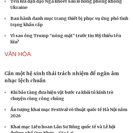
Tỷ giá USD hôm nay 8/8: Giá bán USD hạ xuống còn
26.468 đồng/USD
Giá vàng hôm nay 8/8: Giá vàng trong nước và thế giới
lại tăng
Giá cà phê hôm nay 8/8: Giá cà phê trong nước ổn định
Buôn lậu, hàng giả diễn biến phức tạp, xử lý gần 68.000
vụ trong 6 tháng
QUÂN SỰ - QUỐC PHÒNG
Tham vọng robot hóa quân đội, Ukraine đau đầu
với “ma trận” 550 biến thể
Đức tăng tốc chương trình UAV chiến đấu thông qua hợp
tác với Rolls-Royce
Tên lửa đạn đạo Nga khoét sâu lỗ hổng phòng không