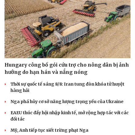
Doanh nghiệp
Công nghệ
Thông tin doanh nghiệp
Sành điệu
Doanh nghiệp 24h
Tin Công nghệ
Doanh nhân
Trải nghiệm
Vì cộng đồng
Chuyển đổi số
Hungary công bố gói cứu trợ cho nông dân bị ảnh
hưởng do hạn hán và nắng nóng
Thời sự quốc tế sáng 8/8: Iran tung đòn khóa tử huyệt
hàng hải
Nga phá hủy cơ sở năng lượng trọng yếu của Ukraine
EAEU thúc đẩy hội nhập kinh tế, mở rộng hợp tác với các
đối tác
Mỹ, Anh tiếp tục siết trừng phạt Nga