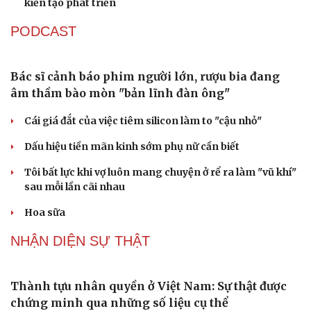
Cao Bằng
Sau 1 tháng sáp nhập tổ dân phố: Công nghệ không thể
thay cán bộ đi gặp dân
QUỐC HỘI
Đánh giá cán bộ bằng KPI: Cần gắn năng lực thực
chất với thu nhập xứng đáng
Giảm thủ tục và điều kiện phải đi kèm các công cụ quản
lý thay thế đủ mạnh
ĐBQH: Trong y tế nếu chỉ mua sắm, nhận máy móc thì
chưa gọi là làm chủ công nghệ
Quốc hội bàn sửa 4 luật liên quan lĩnh vực khoa học công
nghệ
Nghị quyết 66: Tư duy làm luật chuyển từ quản lý sang
kiến tạo phát triển