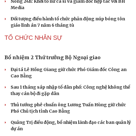
du lịch hơn 19.000 tỷ đồng
CÔNG NGHỆ
Nguy cơ mất tài khoản Microsoft chỉ vì kết nối
mạng Wi-Fi khách sạn
Một việc nhiều gia đình bỏ quên có thể khiến điện mặt
trời giảm tới 40% hiệu suất
Trung Quốc tăng tốc tự chủ chip tiên tiến với kế hoạch
đầy tham vọng
Phú Thọ ký hợp tác với nhiều bộ, ngành trong thực hiện
Nghị quyết 57
Công nghệ chiến lược: Mục tiêu làm chủ ít nhất 10 công
nghệ lõi đến 2030
PHÁP LUẬT