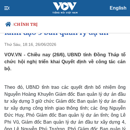
English
Đồng Tháp: Bổ nhiệm cán bộ
CHÍNH TRỊ
/
lãnh đạo 3 ban quản lý dự án
Thứ Sáu, 18:16, 26/06/2026
VOV.VN - Chiều nay (26/6), UBND tỉnh Đồng Tháp tổ
Chính trị
Xã hội
chức hội nghị triển khai Quyết định về công tác cán
Đảng
Tin 24h
bộ.
Tổ chức nhân sự
Dự báo thời tiết
Quốc hội
Giáo dục
Nhận diện sự thật
Dấu ấn VOV
Việc làm
Theo đó, UBND tỉnh trao các quyết định bổ nhiệm ông
Biển đảo
Nguyễn Hoàng Khuyên Giám đốc Ban quản lý dự án đầu
tư xây dựng 3 giữ chức Giám đốc Ban quản lý dự án đầu
tư xây dựng công trình giao thông tỉnh; các ông Nguyễn
Đức Huy, Phó Giám đốc Ban quản lý dự án tỉnh; ông Lê
Phi Vũ, Giám đốc Ban quản lý dự án đầu tư xây dựng 4,
ông Lê Nguyễn Phú Trường, Phó Giám đốc Ban quản lý