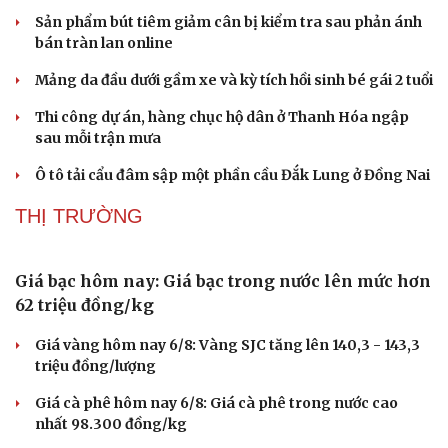
Sản phẩm bút tiêm giảm cân bị kiểm tra sau phản ánh
bán tràn lan online
Mảng da đầu dưới gầm xe và kỳ tích hồi sinh bé gái 2 tuổi
Thi công dự án, hàng chục hộ dân ở Thanh Hóa ngập
sau mỗi trận mưa
Ô tô tải cẩu đâm sập một phần cầu Đắk Lung ở Đồng Nai
THỊ TRƯỜNG