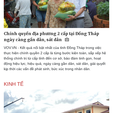
Chính quyền địa phương 2 cấp tại Đồng Tháp
ngày càng gần dân, sát dân
Thể thao
Ô tô - Xe máy
VOV.VN - Kết quả nổi bật nhất của tỉnh Đồng Tháp trong việc
thực hiện chính quyền 2 cấp là từng bước kiện toàn, sắp xếp hệ
Bóng đá
Ô tô
thống chính trị từ cấp tỉnh đến cơ sở, bảo đảm tinh gọn, hoạt
Lịch thi đấu bóng đá
Xe máy
động hiệu lực, hiệu quả, ngày càng gần dân, sát dân, giải quyết
Thế giới thể thao
Tư vấn
kịp thời các vấn đề phát sinh, bức xúc trong nhân dân.
eSports
Hậu trường
KINH TẾ