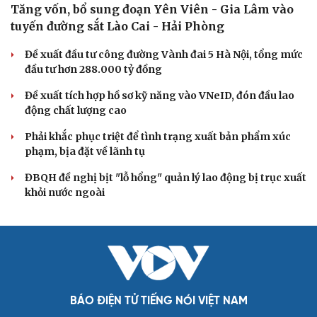
Thực tiễn vận hành chính quyền ba cấp bác bỏ mọi luận
điệu xuyên tạc
Thủ đoạn xuyên tạc mới trên không gian mạng thời AI
Tự cảnh giác trước tâm lý đám đông khi dùng mạng xã
hội
Khi mạng xã hội thành nơi phán xử
XÂY DỰNG, CHỈNH ĐỐN ĐẢNG
Bộ Chính trị: Giải thể hội quần chúng hoạt động
kém hiệu quả, không đúng tôn chỉ
Quy định số 207: Siết trách nhiệm đảng viên khi sử dụng
mạng xã hội
Thành Lập Ban Chỉ đạo TW về tổng kết thực tiễn,
nghiên cứu sửa Điều lệ Đảng