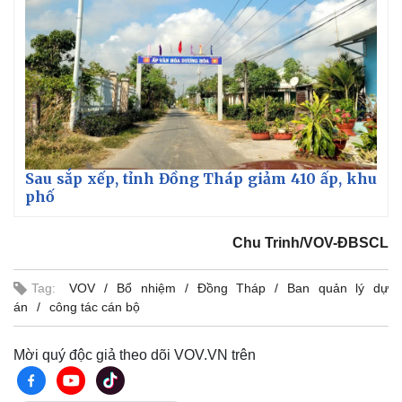
Sau sắp xếp, tỉnh Đồng Tháp giảm 410 ấp, khu
phố
Chu Trinh/VOV-ĐBSCL
Tag:
VOV
Bổ nhiệm
Đồng Tháp
Ban quản lý dự
án
công tác cán bộ
Mời quý độc giả theo dõi VOV.VN trên