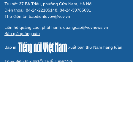
Công tác dư luận xã hội góp phần củng cố "thế trận lòng
dân"
Nghị quyết Hội nghị Trung ương 3 khóa XIV đổi mới mô
hình phát triển Việt Nam
QUỐC HỘI
Tăng vốn, bổ sung đoạn Yên Viên - Gia Lâm vào
tuyến đường sắt Lào Cai - Hải Phòng
Đề xuất đầu tư công đường Vành đai 5 Hà Nội, tổng mức
đầu tư hơn 288.000 tỷ đồng
Đề xuất tích hợp hồ sơ kỹ năng vào VNeID, đón đầu lao
động chất lượng cao
Phải khắc phục triệt để tình trạng xuất bản phẩm xúc
phạm, bịa đặt về lãnh tụ
ĐBQH đề nghị bịt "lỗ hổng" quản lý lao động bị trục xuất