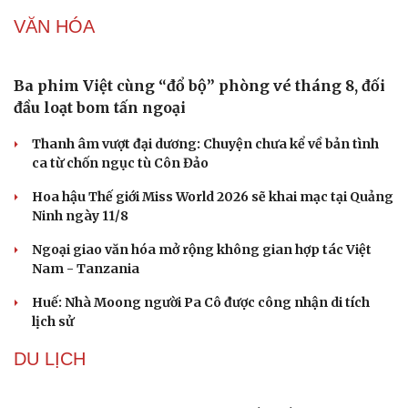
Iran tranh thủ “khoảng ngừng” giao tranh với
Mỹ để củng cố sức mạnh quân sự
Công bố Quyết định thành lập Tiểu đoàn Hỗn hợp Lý
Sơn, tỉnh Quảng Ngãi
Tàu ngầm Nga "mặc áo giáp” để đối phó UAV Ukraine
Thủ đô Moscow của Nga tăng cường phòng thủ trước
nguy cơ UAV tấn công
Đội K73 ở Tây Ninh đón Huân chương Bảo vệ Tổ quốc
hạng Ba