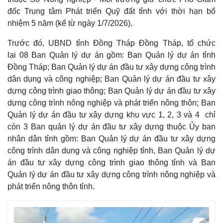
đốc Trung tâm Phát triển Quỹ đất tỉnh với thời hạn bổ
nhiệm 5 năm (kể từ ngày 1/7/2026).
Trước đó, UBND tỉnh Đồng Tháp Đồng Tháp, tổ chức
lại 08 Ban Quản lý dự án gồm: Ban Quản lý dự án tỉnh
Đồng Tháp; Ban Quản lý dự án đầu tư xây dựng công trình
dân dụng và công nghiệp; Ban Quản lý dự án đầu tư xây
dựng công trình giao thông; Ban Quản lý dự án đầu tư xây
dựng công trình nông nghiệp và phát triển nông thôn; Ban
Kinh tế
Thị trường
Quản lý dự án đầu tư xây dựng khu vực 1, 2, 3 và 4 chỉ
Bất động sản
Giá vàng
còn 3 Ban quản lý dự án đầu tư xây dựng thuộc Ủy ban
Khởi nghiệp
Tiêu dùng
Tỷ giá
nhân dân tỉnh gồm: Ban Quản lý dự án đầu tư xây dựng
Chứng khoán
công trình dân dụng và công nghiệp tỉnh, Ban Quản lý dự
Giá cà phê
án đầu tư xây dựng công trình giao thông tỉnh và Ban
Quản lý dự án đầu tư xây dựng công trình nông nghiệp và
phát triển nông thôn tỉnh.