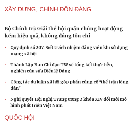
NHẬN DIỆN SỰ THẬT
Cải chính
Thành tựu nhân quyền ở Việt Nam: Sự thật được
chứng minh qua những số liệu cụ thể
Thực tiễn vận hành chính quyền ba cấp bác bỏ mọi luận
điệu xuyên tạc
Thủ đoạn xuyên tạc mới trên không gian mạng thời AI
Tự cảnh giác trước tâm lý đám đông khi dùng mạng xã
hội
Khi mạng xã hội thành nơi phán xử
NHẬN DIỆN SỰ THẬT
Thành tựu nhân quyền ở Việt Nam: Sự thật được
chứng minh qua những số liệu cụ thể