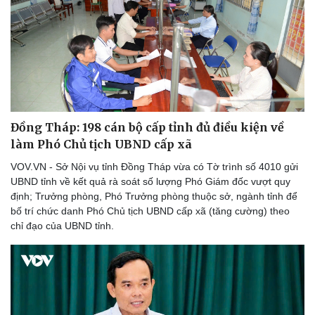
Vụ án
Vũ khí
Tin nóng
Việt Nam
Tư vấn luật
Phân tích
Đồng Tháp: 198 cán bộ cấp tỉnh đủ điều kiện về
làm Phó Chủ tịch UBND cấp xã
VOV.VN - Sở Nội vụ tỉnh Đồng Tháp vừa có Tờ trình số 4010 gửi
UBND tỉnh về kết quả rà soát số lượng Phó Giám đốc vượt quy
định; Trưởng phòng, Phó Trưởng phòng thuộc sở, ngành tỉnh để
bố trí chức danh Phó Chủ tịch UBND cấp xã (tăng cường) theo
chỉ đạo của UBND tỉnh.