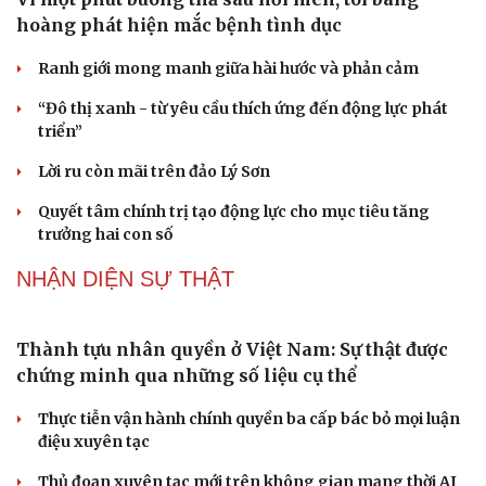
Sau 1 tháng sáp nhập tổ dân phố: Công nghệ không thể
thay cán bộ đi gặp dân
Thủ tướng phê chuẩn ông Lương Tuấn Hùng giữ chức
Phó Chủ tịch tỉnh Cao Bằng
Quảng Trị điều động, bổ nhiệm lãnh đạo các ban quản lý
dự án
QUỐC HỘI
Tăng vốn, bổ sung đoạn Yên Viên - Gia Lâm vào
tuyến đường sắt Lào Cai - Hải Phòng
Đề xuất đầu tư công đường Vành đai 5 Hà Nội, tổng mức
đầu tư hơn 288.000 tỷ đồng
Đề xuất tích hợp hồ sơ kỹ năng vào VNeID, đón đầu lao
động chất lượng cao