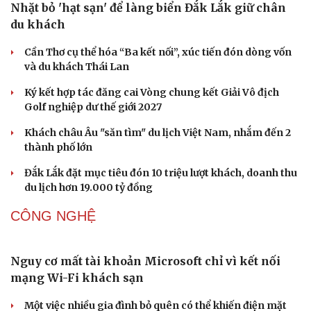
VĂN HÓA
Ba phim Việt cùng “đổ bộ” phòng vé tháng 8, đối
đầu loạt bom tấn ngoại
Thanh âm vượt đại dương: Chuyện chưa kể về bản tình
ca từ chốn ngục tù Côn Đảo
Hoa hậu Thế giới Miss World 2026 sẽ khai mạc tại Quảng
Ninh ngày 11/8