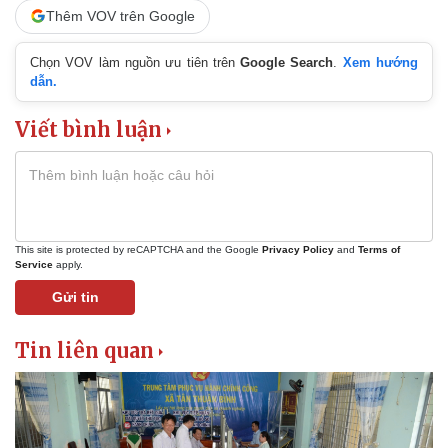
Thêm VOV trên Google
Chọn VOV làm nguồn ưu tiên trên
Google Search
.
Xem hướng
dẫn.
Viết bình luận
This site is protected by reCAPTCHA and the Google
Privacy Policy
and
Terms of
Service
apply.
Gửi tin
Tin liên quan
Pháp luật
Quân sự - Quốc phòng