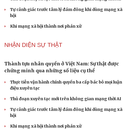
Phải khắc phục triệt để tình trạng xuất bản phẩm xúc
phạm, bịa đặt về lãnh tụ
ĐBQH đề nghị bịt "lỗ hổng" quản lý lao động bị trục xuất
khỏi nước ngoài
PODCAST
Vì một phút buông thả sau hơi men, tôi bàng
hoàng phát hiện mắc bệnh tình dục
Ranh giới mong manh giữa hài hước và phản cảm
“Đô thị xanh - từ yêu cầu thích ứng đến động lực phát
triển”
Lời ru còn mãi trên đảo Lý Sơn
Quyết tâm chính trị tạo động lực cho mục tiêu tăng
trưởng hai con số