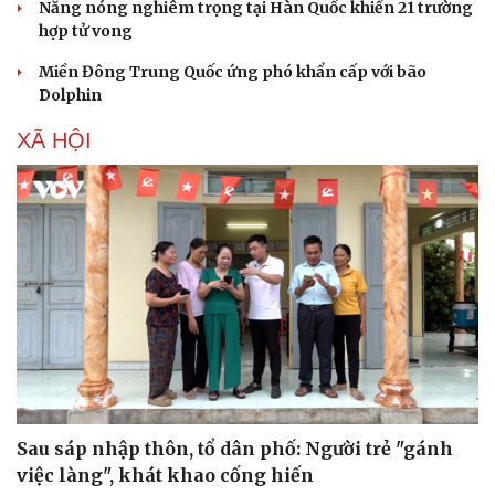
Thông tin doanh nghiệp
Sành điệu
Nắng nóng nghiêm trọng tại Hàn Quốc khiến 21 trường
Doanh nghiệp 24h
Tin Công nghệ
hợp tử vong
Doanh nhân
Trải nghiệm
Miền Đông Trung Quốc ứng phó khẩn cấp với bão
Vì cộng đồng
Chuyển đổi số
Dolphin
XÃ HỘI
Sau sáp nhập thôn, tổ dân phố: Người trẻ "gánh
việc làng", khát khao cống hiến