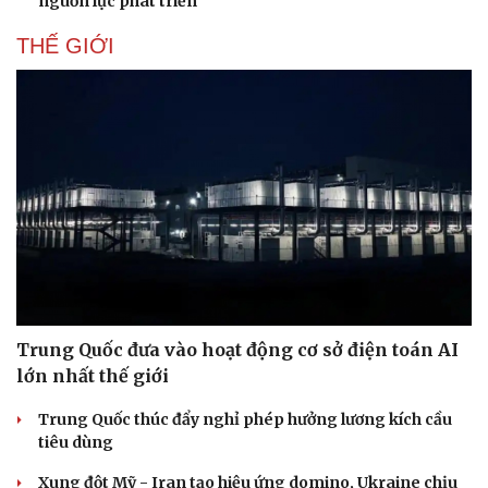
nguồn lực phát triển"
THẾ GIỚI
Doanh nghiệp
Công nghệ
Trung Quốc đưa vào hoạt động cơ sở điện toán AI
Thông tin doanh nghiệp
Sành điệu
Doanh nghiệp 24h
Tin Công nghệ
lớn nhất thế giới
Doanh nhân
Trải nghiệm
Trung Quốc thúc đẩy nghỉ phép hưởng lương kích cầu
Vì cộng đồng
Chuyển đổi số
tiêu dùng
Xung đột Mỹ - Iran tạo hiệu ứng domino, Ukraine chịu