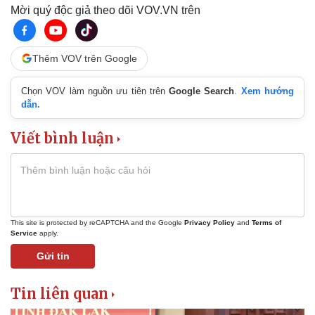
Mời quý độc giả theo dõi VOV.VN trên
Thêm VOV trên Google
Chọn VOV làm nguồn ưu tiên trên
Google Search
.
Xem hướng
dẫn.
Viết bình luận
This site is protected by reCAPTCHA and the Google
Privacy Policy
and
Terms of
Service
apply.
Gửi tin
Pháp luật
Quân sự - Quốc phòng
Vụ án
Vũ khí
Tin liên quan
Tin nóng
Việt Nam
Tư vấn luật
Phân tích