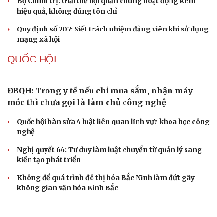
điệu xuyên tạc
Thủ đoạn xuyên tạc mới trên không gian mạng thời AI
Tự cảnh giác trước tâm lý đám đông khi dùng mạng xã
hội
Khi mạng xã hội thành nơi phán xử
XÂY DỰNG, CHỈNH ĐỐN ĐẢNG
Điểm mới đột phá trong Chỉ thị số 07 về thực
hành tư tưởng, phong cách Hồ Chí Minh
Đảng ủy các cơ quan Đảng Trung ương xây dựng phần
mềm đánh giá cán bộ theo KPI
Đồng chí Trần Cẩm Tú: Bộ chỉ số đánh giá công việc
phải đo được kết quả thực chất
Bộ Chính trị: Giải thể hội quần chúng hoạt động kém