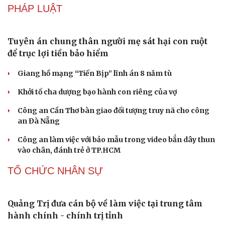
Trung Quốc đưa vào hoạt động cơ sở điện toán AI
lớn nhất thế giới
Meta bị buộc bồi thường 567 triệu USD vì gây hại cho trẻ
em
ChatGPT miễn phí được “cởi trói”, OpenAI thêm loạt
tính năng AI mới
Những nơi không nên đặt router Wi-Fi nếu muốn
Internet luôn ổn định
Apple và Samsung áp đảo các đối thủ trong phân khúc
smartphone cao cấp
PHÁP LUẬT