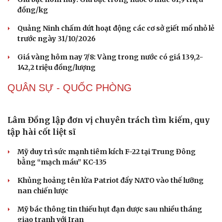
Sức khỏe
Đời sống
Dinh dưỡng - món ngon
Nhà đẹp
Cây thuốc
Blog
Buôn lậu, hàng giả diễn biến phức tạp, xử lý gần
Sản phụ khoa
Tình yêu - Gia đình
68.000 vụ trong 6 tháng
Nhi khoa
Nam khoa
Vì sao giá vàng thế giới tăng nhưng trong nước lại
Làm đẹp - giảm cân
giảm?
Phòng mạch online
Ăn sạch sống khỏe
Giá bạc hôm nay: Giá bạc trong nước ở mức 61,9 triệu
đồng/kg
Quảng Ninh chấm dứt hoạt động các cơ sở giết mổ nhỏ lẻ
trước ngày 31/10/2026
Giá vàng hôm nay 7/8: Vàng trong nước có giá 139,2-
142,2 triệu đồng/lượng
QUÂN SỰ - QUỐC PHÒNG