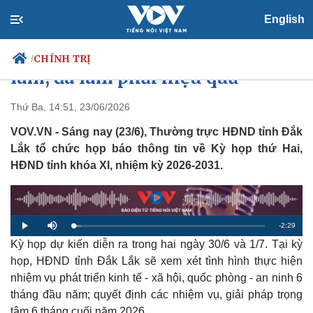
English
HĐND tỉnh Đắk Lắk: Đã nói phải
CHÍNH TRỊ
/
làm, đã làm phải hiệu quả
Thứ Ba, 14:51, 23/06/2026
VOV.VN - Sáng nay (23/6), Thường trực HĐND tỉnh Đắk
Chính trị
Xã hội
Lắk tổ chức họp báo thông tin về Kỳ họp thứ Hai,
Đảng
Tin 24h
HĐND tỉnh khóa XI, nhiệm kỳ 2026-2031.
Tổ chức nhân sự
Dự báo thời tiết
Quốc hội
Giáo dục
Nhận diện sự thật
Dấu ấn VOV
Việc làm
Biển đảo
R
-
2:29
L
P
M
o
l
u
a
Kỳ họp dự kiến diễn ra trong hai ngày 30/6 và 1/7. Tại kỳ
a
t
e
d
y
e
e
họp, HĐND tỉnh Đắk Lắk sẽ xem xét tình hình thực hiện
d
m
:
nhiệm vụ phát triển kinh tế - xã hội, quốc phòng - an ninh 6
4
.
a
0
tháng đầu năm; quyết định các nhiệm vụ, giải pháp trọng
9
%
tâm 6 tháng cuối năm 2026.
i