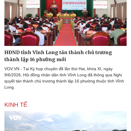
Thể thao
Ô tô - Xe máy
Bóng đá
Ô tô
Lịch thi đấu bóng đá
Xe máy
Thế giới thể thao
Tư vấn
eSports
HĐND tỉnh Vĩnh Long tán thành chủ trương
Hậu trường
thành lập 16 phường mới
VOV.VN - Tại Kỳ họp chuyên đề lần thứ Hai, khóa XI, ngày
9/6/2026, Hội đồng nhân dân tỉnh Vĩnh Long đã thông qua Nghị
quyết tán thành chủ trương thành lập 16 phường thuộc tỉnh Vĩnh
Long.
KINH TẾ