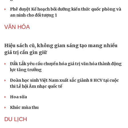
Lâm Đồng lập đơn vị chuyên trách tìm kiếm, quy
tập hài cốt liệt sĩ
Mỹ duy trì sức mạnh tiêm kích F-22 tại Trung Đông
bằng “mạch máu” KC-135
Khủng hoảng tên lửa Patriot đẩy NATO vào thế lưỡng
nan chiến lược
Mỹ bác thông tin thiếu hụt đạn dược sau nhiều tháng
giao tranh với Iran