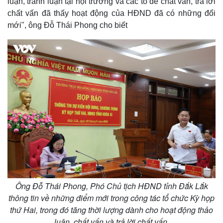
luận, tranh luận tại hội trường và các tổ để chất vấn, trả lời
Cuộc sống đó đây
Ảnh
chất vấn đã thấy hoạt động của HĐND đã có những đổi
Hồ sơ
E-Magazine
mới", ông Đỗ Thái Phong cho biết
Infographic
Ông Đỗ Thái Phong, Phó Chủ tịch HĐND tỉnh Đắk Lắk
thông tin về những điểm mới trong công tác tổ chức Kỳ họp
thứ Hai, trong đó tăng thời lượng dành cho hoạt động thảo
luận, chất vấn và trả lời chất vấn.