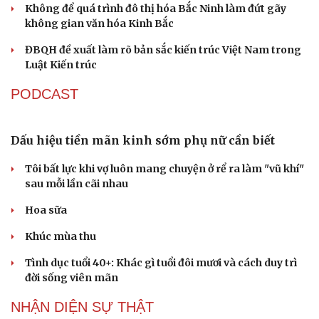
Cà Mau bổ nhiệm 3 phó giám đốc sở
Bổ nhiệm 2 Thứ trưởng Bộ Ngoại giao
Đại tá Lê Hồng Giang giữ chức Phó Giám đốc Công an
Cao Bằng
Sau 1 tháng sáp nhập tổ dân phố: Công nghệ không thể
thay cán bộ đi gặp dân
QUỐC HỘI
ĐBQH: Trong y tế nếu chỉ mua sắm, nhận máy
móc thì chưa gọi là làm chủ công nghệ
Quốc hội bàn sửa 4 luật liên quan lĩnh vực khoa học công
nghệ
Nghị quyết 66: Tư duy làm luật chuyển từ quản lý sang
kiến tạo phát triển
Không để quá trình đô thị hóa Bắc Ninh làm đứt gãy