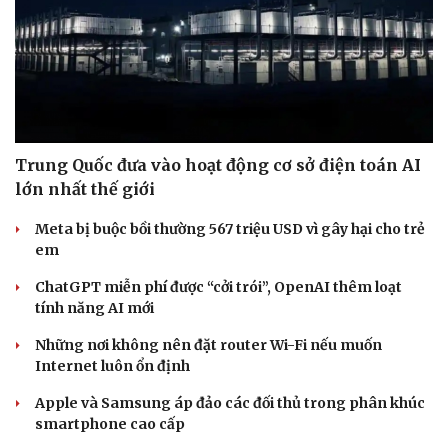
Hội chợ Du lịch quốc tế TP.HCM 2026 có quy mô
lớn nhất từ trước đến nay
Bảo tàng Tưởng niệm Hòa bình tại Nhật Bản đón lượng
khách kỷ lục
Du lịch biển Việt Nam: Muốn bứt phá phải vượt khỏi lợi
thế tự nhiên
Khách quốc tế đến Việt Nam 7 tháng 2026: Những con
số nổi bật
Nhặt bỏ 'hạt sạn' để làng biển Đắk Lắk giữ chân du
khách
CÔNG NGHỆ