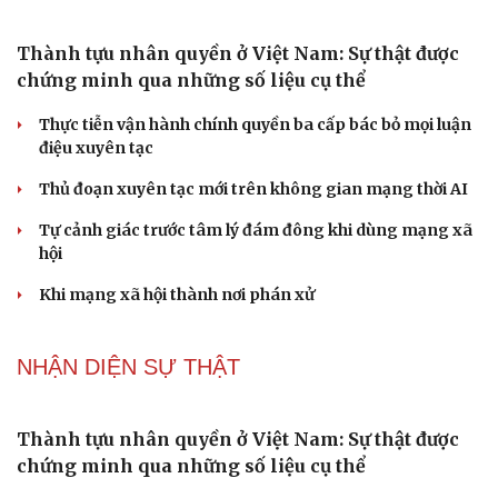
không gian văn hóa Kinh Bắc
ĐBQH đề xuất làm rõ bản sắc kiến trúc Việt Nam trong
Luật Kiến trúc
PODCAST
Dấu hiệu tiền mãn kinh sớm phụ nữ cần biết
Tôi bất lực khi vợ luôn mang chuyện ở rể ra làm "vũ khí"
sau mỗi lần cãi nhau
Cải chính
Hoa sữa
Khúc mùa thu
Tình dục tuổi 40+: Khác gì tuổi đôi mươi và cách duy trì
đời sống viên mãn
NHẬN DIỆN SỰ THẬT