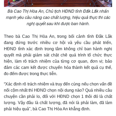
Bà Cao Thị Hòa An, Chủ tịch HĐND tỉnh Đắk Lắk nhấn
mạnh yêu cầu nâng cao chất lượng, hiệu quả thực thi các
nghị quyết sau khi được ban hành.
Theo bà Cao Thị Hòa An, trong bối cảnh tỉnh Đắk Lắk
Kinh tế
Thị trường
đang đứng trước nhiều cơ hội và yêu cầu phát triển,
Bất động sản
Giá vàng
HĐND tỉnh xác định trọng tâm không chỉ ban hành nghị
Khởi nghiệp
Tiêu dùng
quyết mà phải giám sát chặt chẽ quá trình tổ chức thực
Tỷ giá
hiện, làm rõ trách nhiệm của từng cơ quan, đơn vị; bảo
Chứng khoán
đảm các cam kết được chuyển hóa thành kết quả cụ thể,
Giá cà phê
đo đếm được trong thực tiễn.
“Xác định rõ trách nhiệm và truy đến cùng nếu chọn vấn đề
nổi cộm nhất thì HĐND chọn nội dung nào? Quá nhiều câu
chuyện cần phải lo, đối với HĐND chọn 1 thôi đó là chất
lượng. Vậy đâu là chất lượng, đã nói là phải làm, đã làm
phải hiệu quả", bà Cao Thị Hòa An khẳng định.