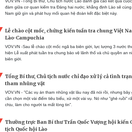
VOV.VN -Tổng Bí thư, Chủ tịch nước Lào đánh giá cao kết quả cuộc
đàm giữa cơ quan kiểm tra Đảng hai nước; khẳng định Lào sẽ cùng 
Nam giữ gìn và phát huy mối quan hệ đoàn kết đặc biệt này.
Lễ chào cột mốc, chứng kiến tuần tra chung Việt N
Lào-Campuchia
VOV.VN -Sau lễ chào cột mốc ngã ba biên giới, lực lượng 3 nước th
hiện Lễ xuất phát tuần tra chung bảo vệ lãnh thổ và chủ quyền an n
biên giới.
Tổng Bí thư, Chủ tịch nước chỉ đạo xử lý cả tình trạ
tham nhũng vặt
VOV.VN - "Các vụ án tham nhũng vặt lâu nay đã nói rồi, nhưng bây 
cần chọn một vài điểm tiêu biểu, xử một vài vụ. Nó như "ghẻ ruồi" r
chịu, làm cho người ta mất lòng tin".
Thường trực Ban Bí thư Trần Quốc Vượng hội kiến 
tịch Quốc hội Lào