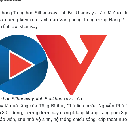
Lịch thi đấu bóng đá
Xe máy
Thế giới thể thao
Tư vấn
thông Trung học Sithanaxay, tỉnh Bolikhamxay - Lào đã được 
eSports
V
 sự chứng kiến của Lãnh đạo Văn phòng Trung ương Đảng 2 
Hậu trường
n tỉnh Bolikhamxay.
Văn hóa
Giải trí
D
Sân khấu - Điện ảnh
Nghệ sĩ
Văn học
Thời trang
Âm nhạc
Sao Việt
c
Di sản
 học Sithanaxay, tỉnh Bolikhamxay - Lào.
ay là quà tặng của Tổng Bí thư, Chủ tịch nước Nguyễn Phú 
í 30 tỉ đồng, trường được xây dựng 4 tầng khang trang gồm 8 
áo viên, khu nhà vệ sinh, hệ thống chiếu sáng, cấp thoát nướ