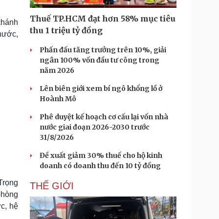
Doanh nghiệp 24h
Tin Công nghệ
Doanh nhân
Trải nghiệm
Thuế TP.HCM đạt hơn 58% mục tiêu
khánh
ì cộng đồng
Chuyển đổi số
thu 1 triệu tỷ đồng
nước,
Phấn đấu tăng trưởng trên 10%, giải
u lịch
Podcast
ngân 100% vốn đầu tư công trong
Tư vấn
Câu chuyện thời sự
năm 2026
Săn Tour
Đọc truyện đêm khuya
heck-in
Cửa sổ tình yêu
Lên biên giới xem bí ngô khổng lồ ở
Kể chuyện cho bé
Hoành Mô
Hạt giống tâm hồn
Phê duyệt kế hoạch cơ cấu lại vốn nhà
nước giai đoạn 2026-2030 trước
31/8/2026
Đề xuất giảm 30% thuế cho hộ kinh
doanh có doanh thu đến 10 tỷ đồng
Trọng
THẾ GIỚI
phòng
c, hệ