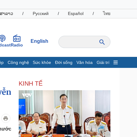
ສາລາວ
/
Русский
/
Español
/
ไทย
English
dcast
Radio
ệp
Công nghệ
Sức khỏe
Đời sống
Văn hóa
Giải trí
inh tế
Thị trường
KINH TẾ
ất động sản
Giá vàng
yễn
hởi nghiệp
Tiêu dùng
Tỷ giá
Chứng khoán
Giá cà phê
oanh nghiệp
Công nghệ
 nước
hông tin doanh nghiệp
Sành điệu