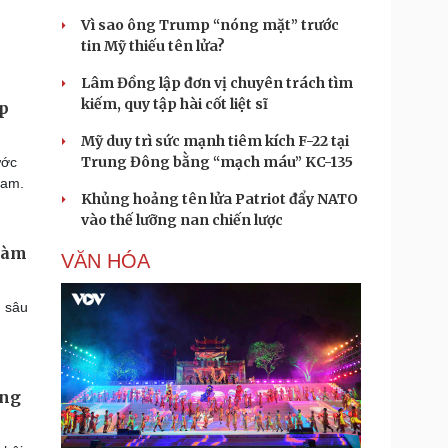
Vì sao ông Trump “nóng mặt” trước
tin Mỹ thiếu tên lửa?
Lâm Đồng lập đơn vị chuyên trách tìm
kiếm, quy tập hài cốt liệt sĩ
ấp
Mỹ duy trì sức mạnh tiêm kích F-22 tại
Trung Đông bằng “mạch máu” KC-135
ước
Nam.
Khủng hoảng tên lửa Patriot đẩy NATO
vào thế lưỡng nan chiến lược
 đàm
VĂN HÓA
m sâu
ăng