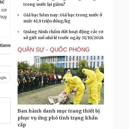
ác
trong nước lại giảm?
a cơ
Giá bạc hôm nay: Giá bạc trong nước ở
 huy
mức 61,9 triệu đồng/kg
Quảng Ninh chấm dứt hoạt động các cơ
sở giết mổ nhỏ lẻ trước ngày 31/10/2026
tiane
QUÂN SỰ - QUỐC PHÒNG
gle
Ban hành danh mục trang thiết bị
phục vụ ứng phó tình trạng khẩn
cấp