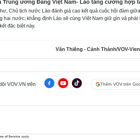
a Trung ương Đảng Việt Nam- Lào tăng cường hợp t
hư, Chủ tịch nước Lào đánh giá cao kết quả cuộc hội đàm giữ
g hai nước; khẳng định Lào sẽ cùng Việt Nam giữ gìn và phát
ết đặc biệt này.
Vân Thiêng - Cảnh Thành/VOV-Vien
 dõi VOV.VN trên
Thêm VOV trên Goo
ms of Service
apply.