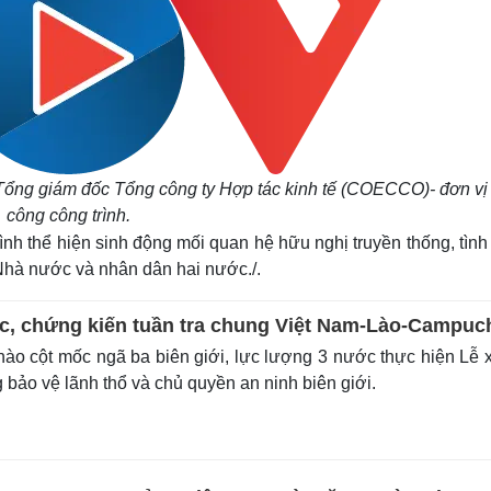
Tổng giám đốc Tổng công ty Hợp tác kinh tế (COECCO)- đơn vị 
công công trình.
ình thể hiện sinh động mối quan hệ hữu nghị truyền thống, tìn
 Nhà nước và nhân dân hai nước./.
c, chứng kiến tuần tra chung Việt Nam-Lào-Campuc
ào cột mốc ngã ba biên giới, lực lượng 3 nước thực hiện Lễ 
g bảo vệ lãnh thổ và chủ quyền an ninh biên giới.