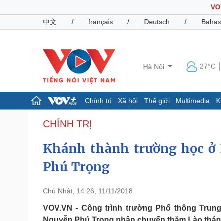
VO
中文
/
français
/
Deutsch
/
Bahas
27°C
Hà Nội
Chính trị
Xã hội
Thế giới
Multimedia
K
Chính trị
Xã hội
CHÍNH TRỊ
Đảng
Tin 24h
Khánh thành trường học ở 
Tổ chức nhân sự
Dự báo thời tiết
Quốc hội
Giáo dục
Phú Trọng
Nhận diện sự thật
Dấu ấn VOV
Việc làm
Biển đảo
Chủ Nhật, 14:26, 11/11/2018
Pháp luật
Quân sự - Quốc phòng
VOV.VN - Công trình trường Phổ thông Trung
Vụ án
Vũ khí
Nguyễn Phú Trọng nhân chuyến thăm Lào tháng