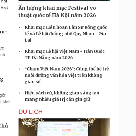
 hội
Việt
Ấn tượng khai mạc Festival võ
thuật quốc tế Hà Nội năm 2026
Khai mạc Liên hoan Lân Sư Rồng quốc
am-
tế và Lễ hội đường phố Quy Nhơn - Gia
Lai
ực
Khai mạc Lễ hội Việt Nam - Hàn Quốc
inh
TP Đà Nẵng năm 2026
“Chạm Việt Nam 2026”: Cùng thế hệ trẻ
nuôi dưỡng văn hóa Việt trên không
ng
gian số
Hiệu sách cũ, không gian sáng tạo
giờ
mang nhiều giá trị cần gìn giữ
ất khó
DU LỊCH
Chủ