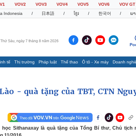
V1
VOV2
VOV3
VOV4
VOV5
VOV6
VOV GT
a Indonesia
/
日本語
/
ខ្មែរ
/
한국어
/
ພາ
Thứ Sáu, ngày 7 tháng 8 năm 2026
Po
inh tế
Thị trường
Pháp luật
Thể thao
Ô tô - Xe máy
Doanh nghi
Thế giới
Multimedia
K
Quan sát
Video
B
Lào - quà tặng của TBT, CTN Ngu
Cuộc sống đó đây
Ảnh
K
Hồ sơ
E-Magazine
Infographic
Thể thao
Ô tô - Xe máy
D
 học Sithanaxay là quà tặng của Tổng Bí thư, Chủ tịch
Bóng đá
Ô tô
T
 11/2016.