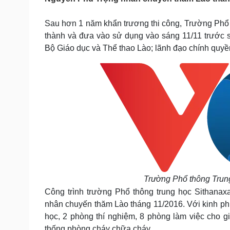
Tin nóng
Việt Nam
Tư vấn luật
Phân tích
Sau hơn 1 năm khẩn trương thi công, Trường Phổ 
thành và đưa vào sử dụng vào sáng 11/11 trước
Bộ Giáo dục và Thể thao Lào; lãnh đạo chính quyề
Sức khỏe
Đời sống
Dinh dưỡng - món ngon
Nhà đẹp
Cây thuốc
Blog
Sản phụ khoa
Tình yêu - Gia đình
Nhi khoa
Nam khoa
Làm đẹp - giảm cân
Phòng mạch online
Ăn sạch sống khỏe
Cải chính
Trường Phổ thông Trung
Công trình trường Phổ thông trung học Sithanax
nhân chuyến thăm Lào tháng 11/2016. Với kinh ph
học, 2 phòng thí nghiệm, 8 phòng làm việc cho gi
thống phòng cháy chữa cháy.