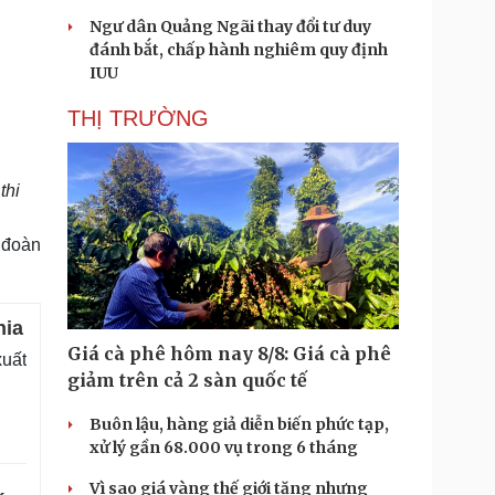
Ngư dân Quảng Ngãi thay đổi tư duy
đánh bắt, chấp hành nghiêm quy định
IUU
THỊ TRƯỜNG
thi
h đoàn
hia
Giá cà phê hôm nay 8/8: Giá cà phê
xuất
giảm trên cả 2 sàn quốc tế
Buôn lậu, hàng giả diễn biến phức tạp,
xử lý gần 68.000 vụ trong 6 tháng
Vì sao giá vàng thế giới tăng nhưng