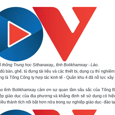
thông Trung học Sithanaxay,, tỉnh Bolikhamxay - Lào.
 bàn, ghế, tủ đựng tài liệu và các thiết bị, dụng cụ thí nghiệ
ông là Tổng Công ty hợp tác kinh tế - Quân khu 4 đã nỗ lực xâ
đạo tỉnh Bolikhamxay cảm ơn sự quan tâm sâu sắc của Tổng Bí
ệp giáo dục của địa phương và khẳng định sẽ sử dụng có hiệ
ều thành tích nổi bật hơn nữa trong sự nghiệp giáo dục- đào tạ