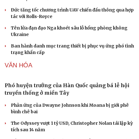
Đức tăng tốc chương trình UAV chiến đấu thông qua hợp
Sức khỏe
Đời sống
tác với Rolls-Royce
Dinh dưỡng - món ngon
Nhà đẹp
Tên lửa đạn đạo Nga khoét sâu lỗ hổng phòng không
Cây thuốc
Blog
Ukraine
Sản phụ khoa
Tình yêu - Gia đình
Nhi khoa
Ban hành danh mục trang thiết bị phục vụ ứng phó tình
Nam khoa
trạng khẩn cấp
Làm đẹp - giảm cân
Phòng mạch online
VĂN HÓA
Ăn sạch sống khỏe