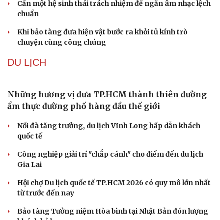
Phó huyện trưởng của Hàn Quốc quảng bá lễ hội
truyền thống ở miền Tây
Phản ứng của Dwayne Johnson khi Moana bị giới phê
bình chê bai
The Odyssey vượt 1 tỷ USD, Christopher Nolan tái lập kỳ
tích sau 14 năm
Cần một hệ sinh thái trách nhiệm để ngăn âm nhạc lệch
chuẩn
Khi bảo tàng đưa hiện vật bước ra khỏi tủ kính trò
chuyện cùng công chúng
DU LỊCH
Những hương vị đưa TP.HCM thành thiên đường
ẩm thực đường phố hàng đầu thế giới