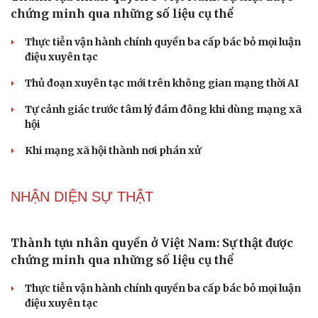
Cái giá đắt của việc tiêm silicon làm to "cậu nhỏ"
Dấu hiệu tiền mãn kinh sớm phụ nữ cần biết
Tôi bất lực khi vợ luôn mang chuyện ở rể ra làm "vũ khí"
sau mỗi lần cãi nhau
NHẬN DIỆN SỰ THẬT
Thành tựu nhân quyền ở Việt Nam: Sự thật được
chứng minh qua những số liệu cụ thể
Thực tiễn vận hành chính quyền ba cấp bác bỏ mọi luận
điệu xuyên tạc
Thủ đoạn xuyên tạc mới trên không gian mạng thời AI
Tự cảnh giác trước tâm lý đám đông khi dùng mạng xã
hội
Khi mạng xã hội thành nơi phán xử