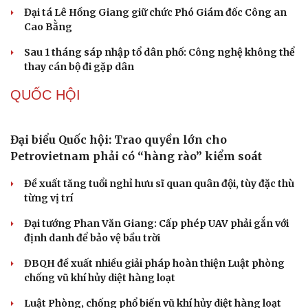
TỔ CHỨC NHÂN SỰ
Quảng Trị đưa cán bộ về làm việc tại trung tâm
hành chính - chính trị tỉnh
Cà Mau bổ nhiệm 3 phó giám đốc sở
Bổ nhiệm 2 Thứ trưởng Bộ Ngoại giao
Đại tá Lê Hồng Giang giữ chức Phó Giám đốc Công an
Cao Bằng
Sau 1 tháng sáp nhập tổ dân phố: Công nghệ không thể
thay cán bộ đi gặp dân
QUỐC HỘI
Du lịch
Podcast
Tư vấn
Câu chuyện thời sự
Săn Tour
Đọc truyện đêm khuya
Đại biểu Quốc hội: Trao quyền lớn cho
check-in
Cửa sổ tình yêu
Petrovietnam phải có “hàng rào” kiểm soát
Kể chuyện cho bé