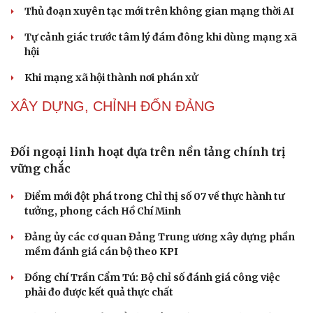
NHẬN DIỆN SỰ THẬT
Cải chính
Thành tựu nhân quyền ở Việt Nam: Sự thật được
chứng minh qua những số liệu cụ thể
Thực tiễn vận hành chính quyền ba cấp bác bỏ mọi luận
điệu xuyên tạc
Thủ đoạn xuyên tạc mới trên không gian mạng thời AI
Tự cảnh giác trước tâm lý đám đông khi dùng mạng xã
hội
Khi mạng xã hội thành nơi phán xử
XÂY DỰNG, CHỈNH ĐỐN ĐẢNG
Đối ngoại linh hoạt dựa trên nền tảng chính trị