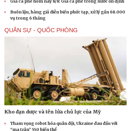
Giá cà phê hôm nay 8/8: Giá cà phê trong nước ổn định
Buôn lậu, hàng giả diễn biến phức tạp, xử lý gần 68.000
vụ trong 6 tháng
QUÂN SỰ - QUỐC PHÒNG
Kho đạn dược và tên lửa chủ lực của Mỹ
Tham vọng robot hóa quân đội, Ukraine đau đầu với
“ma trận” 550 biến thể