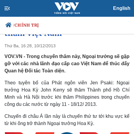
English
Ngoại trưởng John Kerry sắp
CHÍNH TRỊ
/
thăm Việt Nam
Thứ Ba, 16:28, 10/12/2013
VOV.VN - Trong chuyến thăm này, Ngoại trưởng sẽ gặp
Chính trị
Xã hội
gỡ với các nhà lãnh đạo cấp cao Việt Nam để thúc đẩy
Đảng
Tin 24h
Quan hệ Đối tác Toàn diện.
Tổ chức nhân sự
Dự báo thời tiết
Quốc hội
Giáo dục
Theo tuyên bố của Phát ngôn viên Jen Psaki: Ngoại
Nhận diện sự thật
Dấu ấn VOV
Việc làm
trưởng Hoa Kỳ John Kerry sẽ thăm Thành phố Hồ Chí
Biển đảo
Minh và Hà Nội trước khi thăm Philippines trong chuyến
công du các nước từ ngày 11 - 18/12/ 2013.
Chuyến đi châu Á lần này là chuyến thứ tư tới khu vực kể
từ khi ông trở thành Ngoại trưởng Hoa Kỳ.