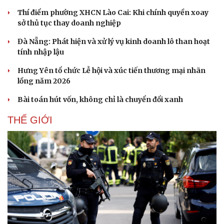
Thí điểm phường XHCN Lào Cai: Khi chính quyền xoay
sở thủ tục thay doanh nghiệp
Đà Nẵng: Phát hiện và xử lý vụ kinh doanh lô than hoạt
tính nhập lậu
Hưng Yên tổ chức Lễ hội và xúc tiến thương mại nhãn
lồng năm 2026
Bài toán hút vốn, không chỉ là chuyển đổi xanh
THẾ GIỚI
Thể thao
Ô tô - Xe máy
Bóng đá
Ô tô
Lịch thi đấu bóng đá
Xe máy
Thế giới thể thao
Tư vấn
eSports
Hậu trường