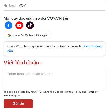
Tag:
VOV
Mời quý độc giả theo dõi VOV.VN trên
Thêm VOV trên Google
Chọn VOV làm nguồn ưu tiên trên
Google Search
.
Xem hướng
dẫn.
Viết bình luận
Thế giới
Multimedia
Quan sát
Video
This site is protected by reCAPTCHA and the Google
Privacy Policy
and
Terms of
Cuộc sống đó đây
Ảnh
Service
apply.
Hồ sơ
E-Magazine
Gửi tin
Infographic