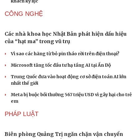
Nối đà tăng trưởng, du lịch Vĩnh Long hấp dẫn khách
quốc tế
Công nghiệp giải trí "chắp cánh" cho điểm đến du lịch
Gia Lai
Hội chợ Du lịch quốc tế TP.HCM 2026 có quy mô lớn nhất
từ trước đến nay
Bảo tàng Tưởng niệm Hòa bình tại Nhật Bản đón lượng
khách kỷ lục
Văn hóa
Giải trí
CÔNG NGHỆ
Sân khấu - Điện ảnh
Nghệ sĩ
Văn học
Thời trang
Âm nhạc
Sao Việt
Các nhà khoa học Nhật Bản phát hiện dấu hiệu
Di sản
của “hạt ma” trong vũ trụ
Vì sao các hãng từ bỏ pin tháo rời trên điện thoại?
Microsoft tăng tốc đầu tư hạ tầng AI tại Ấn Độ