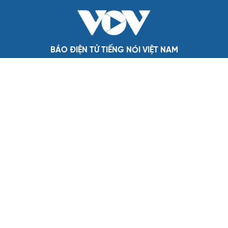
Đại tướng Phan Văn Giang: Cấp phép UAV phải gắn với
định danh để bảo vệ bầu trời
ĐBQH đề xuất nhiều giải pháp hoàn thiện Luật phòng
chống vũ khí hủy diệt hàng loạt
Luật Phòng, chống phổ biến vũ khí hủy diệt hàng loạt
không cản trở hoạt động dân sự
BÁO ĐIỆN TỬ TIẾNG NÓI VIỆT NAM
Trụ sở: 37 Bà Triệu, phường Cửa Nam, Hà Nội
Điện thoại: 84-24-22105148, 84-24-39785691
Thư điện tử: baodientuvov@vov.vn
Liên hệ quảng cáo, phát hành: quangcao@vovnews.vn