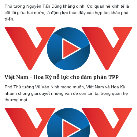
Kinh tế
Thị trường
Thủ tướng Nguyễn Tấn Dũng khẳng định: Coi quan hệ kinh tế là
Bất động sản
Giá vàng
cốt lõi giữa hai nước, là động lực thúc đẩy các hợp tác khác phát
Khởi nghiệp
Tiêu dùng
triển.
Tỷ giá
Chứng khoán
Giá cà phê
Việt Nam - Hoa Kỳ nỗ lực cho đàm phán TPP
Phó Thủ tướng Vũ Văn Ninh mong muốn, Việt Nam và Hoa Kỳ
nhanh chóng giải quyết những vấn đề còn tồn tại trong quan hệ
thương mại.