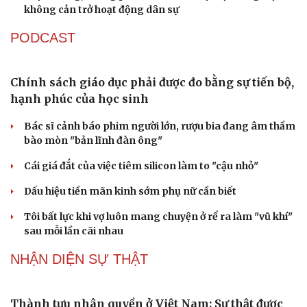
Hạt giống tâm hồn
Đề xuất tăng tuổi nghỉ hưu sĩ quan quân đội, tùy đặc thù
từng vị trí
Đại tướng Phan Văn Giang: Cấp phép UAV phải gắn với
định danh để bảo vệ bầu trời
ĐBQH đề xuất nhiều giải pháp hoàn thiện Luật phòng
chống vũ khí hủy diệt hàng loạt
Luật Phòng, chống phổ biến vũ khí hủy diệt hàng loạt
không cản trở hoạt động dân sự
PODCAST
Chính sách giáo dục phải được đo bằng sự tiến bộ,
hạnh phúc của học sinh
Bác sĩ cảnh báo phim người lớn, rượu bia đang âm thầm
bào mòn "bản lĩnh đàn ông"