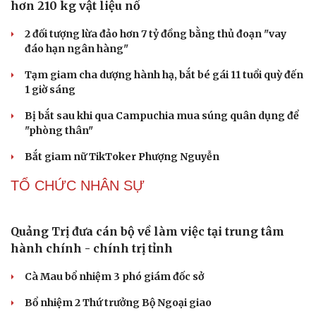
Trung Quốc đưa vào hoạt động cơ sở điện toán AI lớn
nhất thế giới
Meta bị buộc bồi thường 567 triệu USD vì gây hại cho trẻ
em
PHÁP LUẬT
Biên phòng Quảng Trị ngăn chặn vận chuyển
hơn 210 kg vật liệu nổ
2 đối tượng lừa đảo hơn 7 tỷ đồng bằng thủ đoạn "vay
đáo hạn ngân hàng"
Tạm giam cha dượng hành hạ, bắt bé gái 11 tuổi quỳ đến
1 giờ sáng
Bị bắt sau khi qua Campuchia mua súng quân dụng để
"phòng thân"
Bắt giam nữ TikToker Phượng Nguyễn