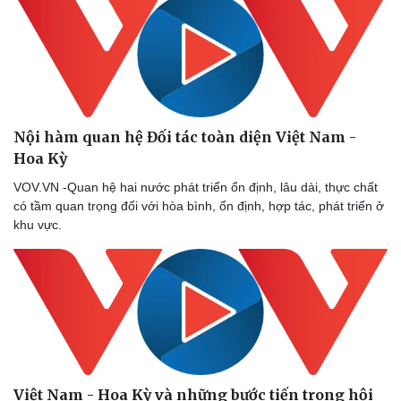
Pháp luật
Quân sự - Quốc phòng
Nội hàm quan hệ Đối tác toàn diện Việt Nam -
Vụ án
Vũ khí
Hoa Kỳ
Tin nóng
Việt Nam
VOV.VN -Quan hệ hai nước phát triển ổn định, lâu dài, thực chất
Tư vấn luật
Phân tích
có tầm quan trọng đối với hòa bình, ổn định, hợp tác, phát triển ở
khu vực.
Việt Nam - Hoa Kỳ và những bước tiến trong hội