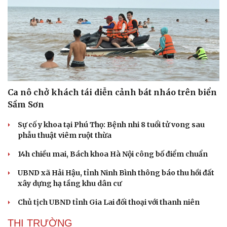
Ca nô chở khách tái diễn cảnh bát nháo trên biển
Sầm Sơn
Sự cố y khoa tại Phú Thọ: Bệnh nhi 8 tuổi tử vong sau
phẫu thuật viêm ruột thừa
14h chiều mai, Bách khoa Hà Nội công bố điểm chuẩn
UBND xã Hải Hậu, tỉnh Ninh Bình thông báo thu hồi đất
xây dựng hạ tầng khu dân cư
Doanh nghiệp
Công nghệ
Chủ tịch UBND tỉnh Gia Lai đối thoại với thanh niên
Thông tin doanh nghiệp
Sành điệu
Doanh nghiệp 24h
Tin Công nghệ
THỊ TRƯỜNG
Doanh nhân
Trải nghiệm