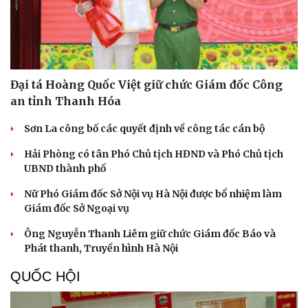
Đại tá Hoàng Quốc Việt giữ chức Giám đốc Công
an tỉnh Thanh Hóa
Sơn La công bố các quyết định về công tác cán bộ
Du lịch
Podcast
Hải Phòng có tân Phó Chủ tịch HĐND và Phó Chủ tịch
Tư vấn
Câu chuyện thời sự
UBND thành phố
Săn Tour
Đọc truyện đêm khuya
check-in
Cửa sổ tình yêu
Nữ Phó Giám đốc Sở Nội vụ Hà Nội được bổ nhiệm làm
Kể chuyện cho bé
Giám đốc Sở Ngoại vụ
Hạt giống tâm hồn
Ông Nguyễn Thanh Liêm giữ chức Giám đốc Báo và
Phát thanh, Truyền hình Hà Nội
QUỐC HỘI