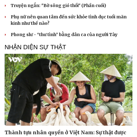
Truyện ngắn: "Bờ sông gió thổi" (Phần cuối)
Phụ nữ nên quan tâm đến sức khỏe tình dục tuổi mãn
kinh như thế nào?
Phong slư - “thư tình” bằng dân ca của người Tày
NHẬN DIỆN SỰ THẬT
Cải chính
Thành tựu nhân quyền ở Việt Nam: Sự thật được