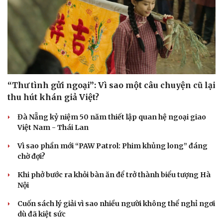
“Thư tình gửi ngoại”: Vì sao một câu chuyện cũ lại
thu hút khán giả Việt?
Đà Nẵng kỷ niệm 50 năm thiết lập quan hệ ngoại giao
Việt Nam - Thái Lan
Vì sao phần mới “PAW Patrol: Phim khủng long” đáng
chờ đợi?
Khi phở bước ra khỏi bàn ăn để trở thành biểu tượng Hà
Nội
Cuốn sách lý giải vì sao nhiều người không thể nghỉ ngơi
dù đã kiệt sức