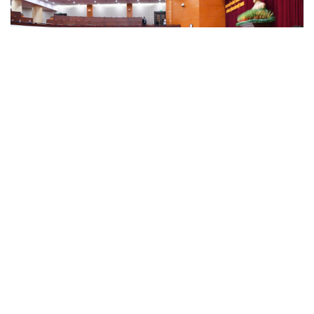
Bước phát triển trong bảo vệ nền tảng tư tưởng
của Đảng
Cô giáo trẻ lấy sự tiến bộ của học sinh làm thước đo thực
hành Chỉ thị 07
Đối ngoại linh hoạt dựa trên nền tảng chính trị vững
chắc
Điểm mới đột phá trong Chỉ thị số 07 về thực hành tư
tưởng, phong cách Hồ Chí Minh
Đảng ủy các cơ quan Đảng Trung ương xây dựng phần
mềm đánh giá cán bộ theo KPI