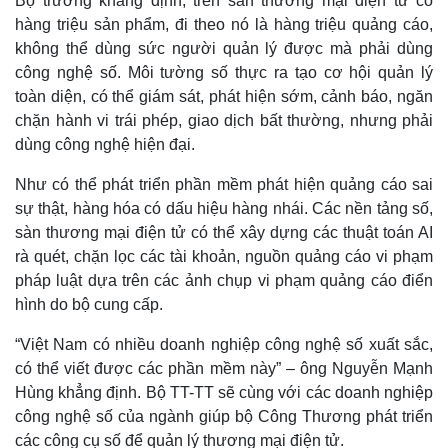
Bộ trưởng khẳng định, trên sàn thương mại điện tử có
hàng triệu sản phẩm, đi theo nó là hàng triệu quảng cáo,
không thể dùng sức người quản lý được mà phải dùng
công nghệ số. Môi tường số thực ra tạo cơ hội quản lý
toàn diện, có thể giám sát, phát hiện sớm, cảnh báo, ngăn
chặn hành vi trái phép, giao dịch bất thường, nhưng phải
dùng công nghệ hiện đại.
Thế giới
Multimedia
Như có thể phát triển phần mềm phát hiện quảng cáo sai
Quan sát
Video
Cuộc sống đó đây
Ảnh
sự thật, hàng hóa có dấu hiệu hàng nhái. Các nền tảng số,
Hồ sơ
E-Magazine
sàn thương mại điện tử có thể xây dựng các thuật toán AI
Infographic
rà quét, chặn lọc các tài khoản, nguồn quảng cáo vi phạm
pháp luật dựa trên các ảnh chụp vi phạm quảng cáo điển
hình do bộ cung cấp.
“Việt Nam có nhiều doanh nghiệp công nghệ số xuất sắc,
có thể viết được các phần mềm này” – ông Nguyễn Mạnh
Hùng khẳng định. Bộ TT-TT sẽ cùng với các doanh nghiệp
công nghệ số của ngành giúp bộ Công Thương phát triển
các công cụ số để quản lý thương mại điện tử.