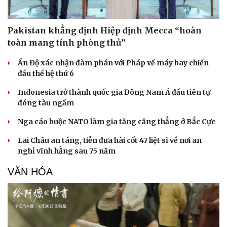
Pakistan khẳng định Hiệp định Mecca “hoàn
toàn mang tính phòng thủ”
Ấn Độ xác nhận đàm phán với Pháp về máy bay chiến
đấu thế hệ thứ 6
Indonesia trở thành quốc gia Đông Nam Á đầu tiên tự
đóng tàu ngầm
Nga cáo buộc NATO làm gia tăng căng thẳng ở Bắc Cực
Sức khỏe
Đời sống
Lai Châu an táng, tiễn đưa hài cốt 47 liệt sĩ về nơi an
Dinh dưỡng - món ngon
Nhà đẹp
nghỉ vĩnh hằng sau 75 năm
Cây thuốc
Blog
Sản phụ khoa
Tình yêu - Gia đình
VĂN HÓA
Nhi khoa
Nam khoa
Làm đẹp - giảm cân
Phòng mạch online
Ăn sạch sống khỏe