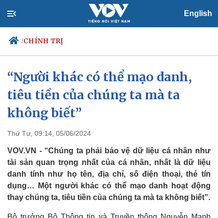
English
CHÍNH TRỊ
/
“Người khác có thể mạo danh,
tiêu tiền của chúng ta mà ta
Chính trị
Xã hội
Đảng
Tin 24h
không biết”
Tổ chức nhân sự
Dự báo thời tiết
Quốc hội
Giáo dục
Thứ Tư, 09:14, 05/06/2024
Nhận diện sự thật
Dấu ấn VOV
Việc làm
VOV.VN - “Chúng ta phải bảo vệ dữ liệu cá nhân như
Biển đảo
tài sản quan trọng nhất của cá nhân, nhất là dữ liệu
danh tính như họ tên, địa chỉ, số điện thoại, thẻ tín
dụng… Một người khác có thể mạo danh hoạt động
thay chúng ta, tiêu tiền của chúng ta mà ta không biết”.
Bộ trưởng Bộ Thông tin và Truyền thông Nguyễn Mạnh