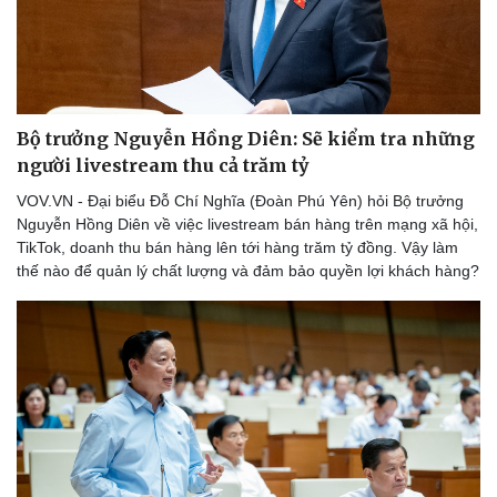
Pháp luật
Quân sự - Quốc phòng
Vụ án
Vũ khí
Tin nóng
Việt Nam
Tư vấn luật
Phân tích
Bộ trưởng Nguyễn Hồng Diên: Sẽ kiểm tra những
người livestream thu cả trăm tỷ
VOV.VN - Đại biểu Đỗ Chí Nghĩa (Đoàn Phú Yên) hỏi Bộ trưởng
Nguyễn Hồng Diên về việc livestream bán hàng trên mạng xã hội,
TikTok, doanh thu bán hàng lên tới hàng trăm tỷ đồng. Vậy làm
thế nào để quản lý chất lượng và đảm bảo quyền lợi khách hàng?