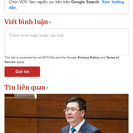
Chọn VOV làm nguồn ưu tiên trên
Google Search
.
Xem hướng
dẫn.
Viết bình luận
This site is protected by reCAPTCHA and the Google
Privacy Policy
and
Terms of
Service
apply.
Gửi tin
Tin liên quan