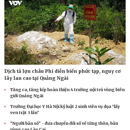
Dịch tả lợn châu Phi diễn biến phức tạp, nguy cơ
lây lan cao tại Quảng Ngãi
Tăng ca, tăng kíp hoàn thiện 4 trường nội trú vùng biên
giới Quảng Ngãi
Doanh nghiệp
Công nghệ
Thông tin doanh nghiệp
Sành điệu
Trường Đại học Y Hà Nội kỷ luật 2 sinh viên vụ dọa “lấy
Doanh nghiệp 24h
Tin Công nghệ
ven trật 3 lần”
Doanh nhân
Trải nghiệm
"Người bản số" - đưa chuyển đổi số về từng thôn, bản
Vì cộng đồng
Chuyển đổi số
vùng cao Lào Cai