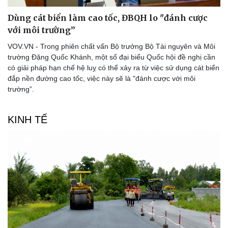
Dùng cát biển làm cao tốc, ĐBQH lo "đánh cược
với môi trường”
VOV.VN - Trong phiên chất vấn Bộ trưởng Bộ Tài nguyên và Môi
trường Đặng Quốc Khánh, một số đại biểu Quốc hội đề nghị cần
có giải pháp hạn chế hệ luỵ có thể xảy ra từ việc sử dụng cát biển
đắp nền đường cao tốc, việc này sẽ là "đánh cược với môi
trường”.
KINH TẾ
Thể thao
Ô tô - Xe máy
Bóng đá
Ô tô
Lịch thi đấu bóng đá
Xe máy