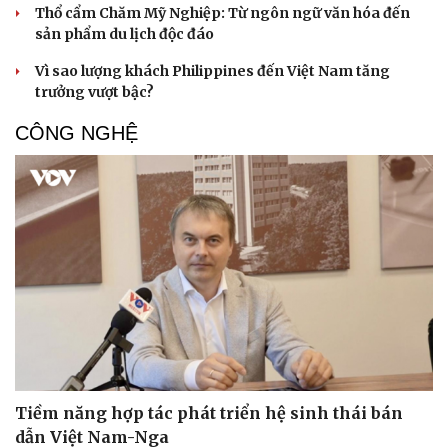
Thổ cẩm Chăm Mỹ Nghiệp: Từ ngôn ngữ văn hóa đến
sản phẩm du lịch độc đáo
Vì sao lượng khách Philippines đến Việt Nam tăng
trưởng vượt bậc?
CÔNG NGHỆ
Văn hóa
Giải trí
Sân khấu - Điện ảnh
Nghệ sĩ
Văn học
Thời trang
Âm nhạc
Sao Việt
Di sản
Tiềm năng hợp tác phát triển hệ sinh thái bán
dẫn Việt Nam-Nga