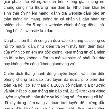
giải pháp bảo vệ người dân trên không gian mạng nói
chung cũng như thương mại điện tử. Như triển khai hệ
sinh thái tín nhiệm mạng, đánh giá website đảm bảo an
toàn thông tin mạng, thông tin cá nhân và gắn nhãn tín
Kinh tế
Thị trường
nhiệm cho trên 5 nghìn website chính thống; đồng thời
Bất động sản
Giá vàng
công bố các website lừa đảo.
Khởi nghiệp
Tiêu dùng
Tỷ giá
Đã phát triển thành công và đưa vào sử dụng các công cụ
Chứng khoán
hỗ trợ người dân, như kiểm tra xem máy tính, điện thoại
Giá cà phê
của mình có nhiễm mã độc không, xem thông tin của mình
có lộ lọt hay không, kiểm tra một website có phải lừa đảo
hay không trên cổng “khonggianmang.vn”.
Chiến dịch tháng hành động tuyên truyền và nhận diện
phòng chống lừa đảo trực tuyến đã được phổ biến đến
toàn xã hội, có sự tham gia 100% bộ ngành, địa phương
và hầu hết cơ quan thông tấn báo chí. 21 tỷ lượt xem video
tuyên truyền về nhận thức và kỹ năng số trên mạng xã hội;
đã xây dựng cẩm nang an toàn trực tuyến để hướng dẫn
người dân kỹ năng an toàn thông tin khi tham gia không