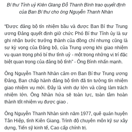
Bí thư Tỉnh uỷ Kiên Giang Đỗ Thanh Bình trao quyết định
của Ban Bí thư cho ông Nguyễn Thanh Nhàn
“Được đảng bộ tín nhiệm bầu và được Ban Bí thư Trung
ương Đảng quyết định giữ chức Phó Bí thư Tỉnh ủy là sự
ghi nhận bước trưởng thành của đồng chí nhưng cũng là
sự kỳ vọng của Đảng bộ, của Trung ương khi giao nhiệm
vụ quan trọng phó bí thư tỉnh uỷ - một trong những vị trí đặc
biệt quan trọng của đảng bộ tỉnh” - Ông Bình nhấn mạnh.
Ông Nguyễn Thanh Nhàn cảm ơn Ban Bí thư Trung ương
Đảng, Ban chấp hành đảng bộ tỉnh đã tin tưởng tín nhiệm
giao nhiệm vụ mới. Đây là vinh dự lớn và cũng làm trách
nhiệm lớn. Ông Nhàn hứa sẽ toàn lực, toàn tâm hoàn
Thế giới
Multimedia
thành tốt nhiệm vụ được giao .
Quan sát
Video
Ông Nguyễn Thanh Nhàn sinh năm 1977, quê quán huyện
Cuộc sống đó đây
Ảnh
Hồ sơ
E-Magazine
Tân Hiệp, tỉnh Kiên Giang. Trình độ chuyên môn kỹ sư xây
Infographic
dựng, Tiến sỹ kinh tế, Cao cấp chính trị.