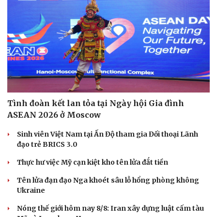
Tình đoàn kết lan tỏa tại Ngày hội Gia đình
Thể thao
Ô tô - Xe máy
ASEAN 2026 ở Moscow
Bóng đá
Ô tô
Lịch thi đấu bóng đá
Xe máy
Sinh viên Việt Nam tại Ấn Độ tham gia Đối thoại Lãnh
Thế giới thể thao
Tư vấn
đạo trẻ BRICS 3.0
eSports
Hậu trường
Thực hư việc Mỹ cạn kiệt kho tên lửa đắt tiền
Tên lửa đạn đạo Nga khoét sâu lỗ hổng phòng không
Ukraine
Nóng thế giới hôm nay 8/8: Iran xây dựng luật cấm tàu