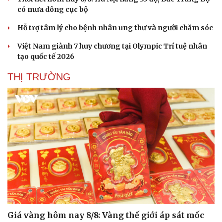
có mưa dông cục bộ
Hỗ trợ tâm lý cho bệnh nhân ung thư và người chăm sóc
Việt Nam giành 7 huy chương tại Olympic Trí tuệ nhân
tạo quốc tế 2026
THỊ TRƯỜNG
Doanh nghiệp
Công nghệ
Thông tin doanh nghiệp
Sành điệu
Doanh nghiệp 24h
Tin Công nghệ
Doanh nhân
Trải nghiệm
Giá vàng hôm nay 8/8: Vàng thế giới áp sát mốc
Vì cộng đồng
Chuyển đổi số