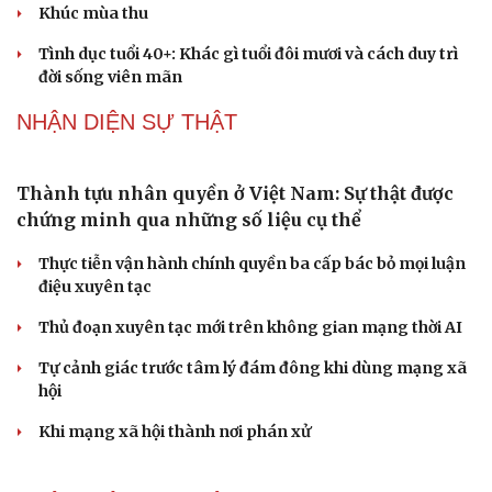
PODCAST
Dấu hiệu tiền mãn kinh sớm phụ nữ cần biết
Tôi bất lực khi vợ luôn mang chuyện ở rể ra làm "vũ khí"
sau mỗi lần cãi nhau
Hoa sữa
Khúc mùa thu
Tình dục tuổi 40+: Khác gì tuổi đôi mươi và cách duy trì
đời sống viên mãn
NHẬN DIỆN SỰ THẬT
Thành tựu nhân quyền ở Việt Nam: Sự thật được
chứng minh qua những số liệu cụ thể