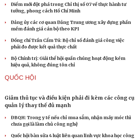
Tự cảnh giác trước tâm lý đám đông khi dùng mạng xã
hội
Khi mạng xã hội thành nơi phán xử
XÂY DỰNG, CHỈNH ĐỐN ĐẢNG
Đối ngoại linh hoạt dựa trên nền tảng chính trị
vững chắc
Điểm mới đột phá trong Chỉ thị số 07 về thực hành tư
tưởng, phong cách Hồ Chí Minh
Đảng ủy các cơ quan Đảng Trung ương xây dựng phần
mềm đánh giá cán bộ theo KPI
Đồng chí Trần Cẩm Tú: Bộ chỉ số đánh giá công việc
phải đo được kết quả thực chất
Bộ Chính trị: Giải thể hội quần chúng hoạt động kém
hiệu quả, không đúng tôn chỉ