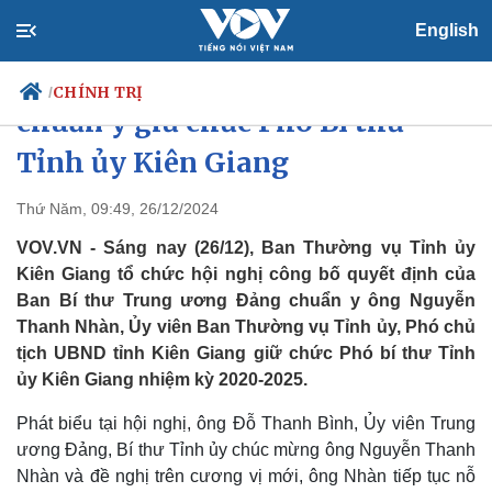
English
Ông Nguyễn Thanh Nhàn được
CHÍNH TRỊ
/
chuẩn y giữ chức Phó Bí thư
Tỉnh ủy Kiên Giang
Chính trị
Xã hội
Thứ Năm, 09:49, 26/12/2024
Đảng
Tin 24h
VOV.VN - Sáng nay (26/12), Ban Thường vụ Tỉnh ủy
Tổ chức nhân sự
Dự báo thời tiết
Kiên Giang tổ chức hội nghị công bố quyết định của
Quốc hội
Giáo dục
Ban Bí thư Trung ương Đảng chuẩn y ông Nguyễn
Nhận diện sự thật
Dấu ấn VOV
Thanh Nhàn, Ủy viên Ban Thường vụ Tỉnh ủy, Phó chủ
Việc làm
Biển đảo
tịch UBND tỉnh Kiên Giang giữ chức Phó bí thư Tỉnh
ủy Kiên Giang nhiệm kỳ 2020-2025.
Phát biểu tại hội nghị, ông Đỗ Thanh Bình, Ủy viên Trung
ương Đảng, Bí thư Tỉnh ủy chúc mừng ông Nguyễn Thanh
Nhàn và đề nghị trên cương vị mới, ông Nhàn tiếp tục nỗ