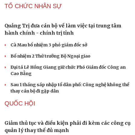
bạo hành trẻ ở TP.HCM
Bổ sung thẩm quyền xử phạt vi phạm hành chính với
nhiều chức danh
Công an xử lý vụ bảo mẫu có hành vi bạo hành trẻ em tại
TP.HCM
Vua Quạt, Khánh Sky và Hồ Văn Khoa bị khởi tố
Án tử hình cho tội mua bán trái phép chất ma túy
TỔ CHỨC NHÂN SỰ
Quảng Trị đưa cán bộ về làm việc tại trung tâm
hành chính - chính trị tỉnh
Cà Mau bổ nhiệm 3 phó giám đốc sở
Bổ nhiệm 2 Thứ trưởng Bộ Ngoại giao
Đại tá Lê Hồng Giang giữ chức Phó Giám đốc Công an