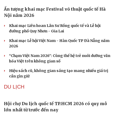
Sức khỏe
Đời sống
Dinh dưỡng - món ngon
Nhà đẹp
Cây thuốc
Blog
Sản phụ khoa
Tình yêu - Gia đình
Nhi khoa
Nam khoa
Làm đẹp - giảm cân
Phòng mạch online
Ăn sạch sống khỏe
Ấn tượng khai mạc Festival võ thuật quốc tế Hà
Nội năm 2026
Khai mạc Liên hoan Lân Sư Rồng quốc tế và Lễ hội
đường phố Quy Nhơn - Gia Lai
Khai mạc Lễ hội Việt Nam - Hàn Quốc TP Đà Nẵng năm
2026
“Chạm Việt Nam 2026”: Cùng thế hệ trẻ nuôi dưỡng văn