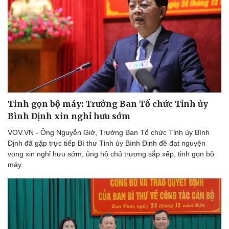
Kinh tế
Thị trường
Bất động sản
Giá vàng
Khởi nghiệp
Tiêu dùng
Tỷ giá
Chứng khoán
Giá cà phê
Tinh gọn bộ máy: Trưởng Ban Tổ chức Tỉnh ủy
Bình Định xin nghỉ hưu sớm
VOV.VN - Ông Nguyễn Giờ, Trưởng Ban Tổ chức Tỉnh ủy Bình
Định đã gặp trực tiếp Bí thư Tỉnh ủy Bình Định đề đạt nguyện
vọng xin nghỉ hưu sớm, ủng hộ chủ trương sắp xếp, tinh gọn bộ
máy.