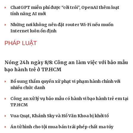
CÔNG NGHỆ
Microsoft tăng tốc đầu tư hạ tầng AI tại Ấn Độ
Trung Quốc đưa vào hoạt động cơ sở điện toán AI lớn
nhất thế giới
Meta bị buộc bồi thường 567 triệu USD vì gây hại cho trẻ
em
Văn hóa
Giải trí
Sân khấu - Điện ảnh
Nghệ sĩ
ChatGPT miễn phí được “cởi trói”, OpenAI thêm loạt
Văn học
Thời trang
tính năng AI mới
Âm nhạc
Sao Việt
Di sản
Những nơi không nên đặt router Wi-Fi nếu muốn
Internet luôn ổn định
PHÁP LUẬT
Nóng 24h ngày 8/8: Công an làm việc với bảo mẫu