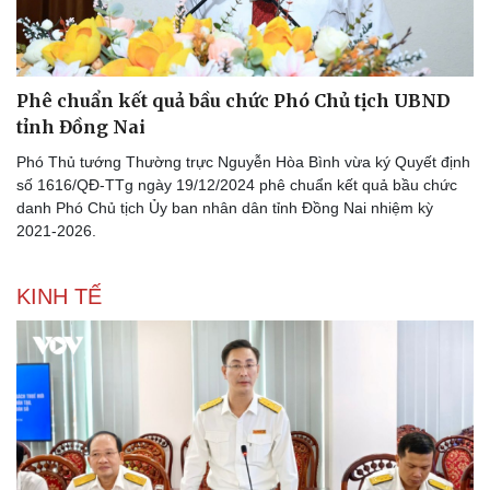
Phê chuẩn kết quả bầu chức Phó Chủ tịch UBND
tỉnh Đồng Nai
Pháp luật
Quân sự - Quốc phòng
Phó Thủ tướng Thường trực Nguyễn Hòa Bình vừa ký Quyết định
Vụ án
Vũ khí
số 1616/QĐ-TTg ngày 19/12/2024 phê chuẩn kết quả bầu chức
Tin nóng
Việt Nam
danh Phó Chủ tịch Ủy ban nhân dân tỉnh Đồng Nai nhiệm kỳ
Tư vấn luật
Phân tích
2021-2026.
KINH TẾ