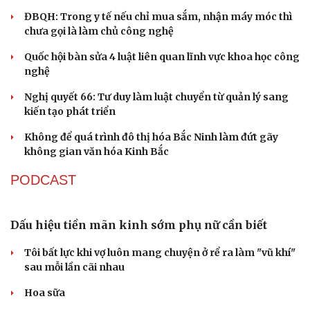
Cao Bằng
Sau 1 tháng sáp nhập tổ dân phố: Công nghệ không thể
thay cán bộ đi gặp dân
QUỐC HỘI
Giảm thủ tục và điều kiện phải đi kèm các công cụ
quản lý thay thế đủ mạnh
ĐBQH: Trong y tế nếu chỉ mua sắm, nhận máy móc thì
chưa gọi là làm chủ công nghệ
Quốc hội bàn sửa 4 luật liên quan lĩnh vực khoa học công
Du lịch
Podcast
nghệ
Tư vấn
Câu chuyện thời sự
Nghị quyết 66: Tư duy làm luật chuyển từ quản lý sang
Săn Tour
Đọc truyện đêm khuya
kiến tạo phát triển
check-in
Cửa sổ tình yêu
Kể chuyện cho bé
Không để quá trình đô thị hóa Bắc Ninh làm đứt gãy
Hạt giống tâm hồn
không gian văn hóa Kinh Bắc