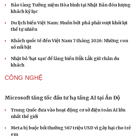
hóa Việt trên không gian số
Hiệu sách cũ, không gian sáng tạo mang nhiều giá trị
cần gìn giữ
DU LỊCH
Hội chợ Du lịch quốc tế TP.HCM 2026 có quy mô
lớn nhất từ trước đến nay
Bảo tàng Tưởng niệm Hòa bình tại Nhật Bản đón lượng
khách kỷ lục
Du lịch biển Việt Nam: Muốn bứt phá phải vượt khỏi lợi
thế tự nhiên
Khách quốc tế đến Việt Nam 7 tháng 2026: Những con
số nổi bật
Nhặt bỏ 'hạt sạn' để làng biển Đắk Lắk giữ chân du
khách